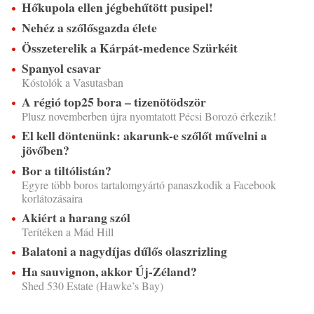
Hőkupola ellen jégbehűtött pusipel!
Nehéz a szőlősgazda élete
Összeterelik a Kárpát-medence Szürkéit
Spanyol csavar
Kóstolók a Vasutasban
A régió top25 bora – tizenötödször
Plusz novemberben újra nyomtatott Pécsi Borozó érkezik!
El kell döntenünk: akarunk-e szőlőt művelni a
jövőben?
Bor a tiltólistán?
Egyre több boros tartalomgyártó panaszkodik a Facebook
korlátozásaira
Akiért a harang szól
Terítéken a Mád Hill
Balatoni a nagydíjas dűlős olaszrizling
Ha sauvignon, akkor Új-Zéland?
Shed 530 Estate (Hawke’s Bay)