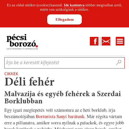
Ez az oldal sütiket (cookie) használ.
Ide kattintva
többet megtudhat arról,
miért van szükségünk a sütikre.
Elfogadom
Facebook
Kapcsolat
CIKKEK
HÍREK
INFOGRAFIKÁK
MUNKATÁRSAK
WINESOFA
LE
Írja be a keresett kifejezést
CIKKEK
Déli fehér
Malvazija és egyéb fehérek a Szerdai
Borklubban
Egy igazi meglepetés volt számomra az e heti borklub, írja
beszámolójában
Borturista Sanyi barátunk.
Már régóta vártam
erre a pillanatra, amikor sorra nyílnak a palackok, és egyre jobb
borok kerülnek a pohárba. Méghozzá nem olyan borok, amiket