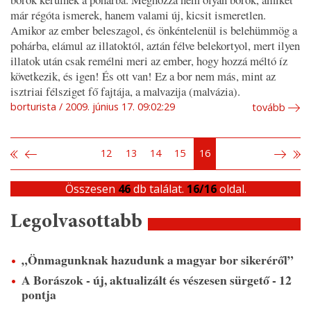
már régóta ismerek, hanem valami új, kicsit ismeretlen.
Amikor az ember beleszagol, és önkéntelenül is belehümmög a
pohárba, elámul az illatoktól, aztán félve belekortyol, mert ilyen
illatok után csak remélni meri az ember, hogy hozzá méltó íz
következik, és igen! És ott van! Ez a bor nem más, mint az
isztriai félsziget fő fajtája, a malvazija (malvázia).
borturista
2009. június 17. 09:02:29
tovább
12
13
14
15
16
Összesen
46
db találat.
16/16
oldal.
Legolvasottabb
„Önmagunknak hazudunk a magyar bor sikeréről”
A Borászok - új, aktualizált és vészesen sürgető - 12
pontja