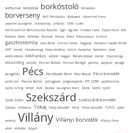
borkóstoló
borfesztivál
borkóstolás
borvacsora
borverseny
cabernet franc
Brill Pálinkaház
Budapest
cabernet sauvignon
chardonnay
cirfandli
CMB
cuvée
Dél-Dunántúli Borturisztikai Klaszter
Eger
egy bor
Enoteca Corso
Etyeki Kúria
étel
étterem
fehér
fehérbor
fesztivál
francia
fröccs
fröccs-kalauz
furmint
gasztronómia
Gere Attila
Günzer Tamás
Hegyalja
Heimann Családi Birtok
kadarka
HNT
horvát
Horvátország
Hosszúhetény
Isztria
Kalamáris
kávé
kékfrankos
keddi kóstoló
kóstoló
magyar
Mecseknádasd
merlot
Olaszország
olaszrizling
osztrák
Pannon Borbolt
Pannon Borrégió
pálinka
pályázat
pezsgő
Pécs
Pécsi borvidék
pezsgőház
Pécs-Mecseki Borút
Pécsi Borozó
pinot noir
Planina Borház
portugieser
programajánló
PTE SZBKI
publicisztika
rajnai rizling
recept
rozé
Sauska
sauvignon blanc
Siklós
Somló
syrah
Szekszárd
Szekszárdi borvidék
Szabó Zoltán
Tokaj
Szerbia
Szlovénia
Tokaji borvidék
Tolna
Tolnai borvidék
TOP25
újbor
Villány
Villányi borvidék
verseny
Villányi Franc
vörös
vörösbor
Vylyan