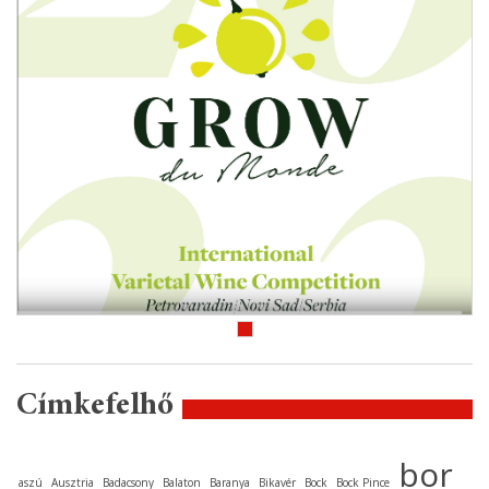
Címkefelhő
bor
aszú
Ausztria
Badacsony
Balaton
Baranya
Bikavér
Bock
Bock Pince