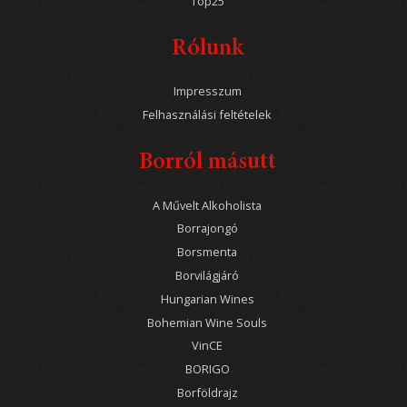
Top25
Rólunk
Impresszum
Felhasználási feltételek
Borról másutt
A Művelt Alkoholista
Borrajongó
Borsmenta
Borvilágjáró
Hungarian Wines
Bohemian Wine Souls
VinCE
BORIGO
Borföldrajz