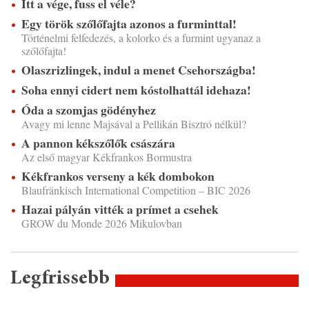
Itt a vége, fuss el véle?
Egy török szőlőfajta azonos a furminttal!
Történelmi felfedezés, a kolorko és a furmint ugyanaz a
szőlőfajta!
Olaszrizlingek, indul a menet Csehországba!
Soha ennyi cidert nem kóstolhattál idehaza!
Óda a szomjas gödényhez
Avagy mi lenne Majsával a Pellikán Bisztró nélkül?
A pannon kékszőlők császára
Az első magyar Kékfrankos Bormustra
Kékfrankos verseny a kék dombokon
Blaufränkisch International Competition – BIC 2026
Hazai pályán vitték a prímet a csehek
GROW du Monde 2026 Mikulovban
Legfrissebb