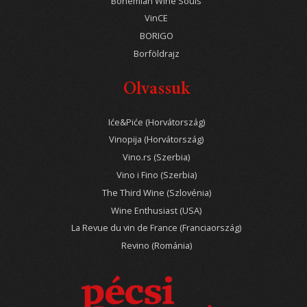
Bohemian Wine Souls
VinCE
BORIGO
Borföldrajz
Olvassuk
Iće&Piće (Horvátország)
Vinopija (Horvátország)
Vino.rs (Szerbia)
Vino i Fino (Szerbia)
The Third Wine (Szlovénia)
Wine Enthusiast (USA)
La Revue du vin de France (Franciaország)
Revino (Románia)