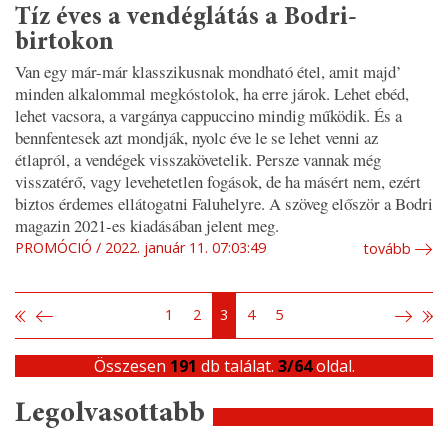
Tíz éves a vendéglátás a Bodri-
birtokon
Van egy már-már klasszikusnak mondható étel, amit majd’
minden alkalommal megkóstolok, ha erre járok. Lehet ebéd,
lehet vacsora, a vargánya cappuccino mindig működik. És a
bennfentesek azt mondják, nyolc éve le se lehet venni az
étlapról, a vendégek visszakövetelik. Persze vannak még
visszatérő, vagy levehetetlen fogások, de ha másért nem, ezért
biztos érdemes ellátogatni Faluhelyre. A szöveg először a Bodri
magazin 2021-es kiadásában jelent meg.
PROMÓCIÓ
2022. január 11. 07:03:49
tovább
1
2
3
4
5
Összesen
191
db találat.
3/64
oldal.
Legolvasottabb