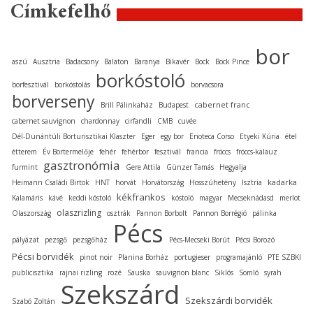
Címkefelhő
bor
aszú
Ausztria
Badacsony
Balaton
Baranya
Bikavér
Bock
Bock Pince
borkóstoló
borfesztivál
borkóstolás
borvacsora
borverseny
cabernet franc
Brill Pálinkaház
Budapest
cabernet sauvignon
chardonnay
cirfandli
CMB
cuvée
Dél-Dunántúli Borturisztikai Klaszter
Eger
egy bor
Enoteca Corso
Etyeki Kúria
étel
étterem
Év Bortermelője
fehér
fehérbor
fesztivál
francia
fröccs
fröccs-kalauz
gasztronómia
furmint
Gere Attila
Günzer Tamás
Hegyalja
kadarka
Heimann Családi Birtok
HNT
horvát
Horvátország
Hosszúhetény
Isztria
kékfrankos
Kalamáris
kávé
keddi kóstoló
kóstoló
magyar
Mecseknádasd
merlot
olaszrizling
Olaszország
osztrák
Pannon Borbolt
Pannon Borrégió
pálinka
Pécs
pályázat
pezsgő
pezsgőház
Pécs-Mecseki Borút
Pécsi Borozó
Pécsi borvidék
pinot noir
Planina Borház
portugieser
programajánló
PTE SZBKI
publicisztika
rajnai rizling
rozé
Sauska
sauvignon blanc
Siklós
Somló
syrah
Szekszárd
Szekszárdi borvidék
Szabó Zoltán