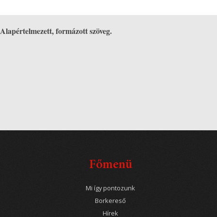
Alapértelmezett, formázott szöveg.
Főmenü
Mi így pontozunk
Borkereső
Hírek