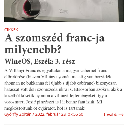
CIKKEK
A szomszéd franc-ja
milyenebb?
WineOS, Eszék: 3. rész
A Villányi Franc és egyáltalán a magyar cabernet franc
előretörése (hiszen Villány nyomán ma alig van borvidék,
ahonnan ne bukkanna fel újabb s újabb cabfranc) bizonyosan
hatással volt déli szomszédainkra is. Elsősorban azokra, akik a
közelből követik nyomon a villányi fejleményeket, így a
vörösmarti Josić pincészet is lát benne fantáziát. Mi
megkóstoltunk öt évjáratot, hol is tartanak!
Győrffy Zoltán
2022. február 28. 07:56:50
tovább