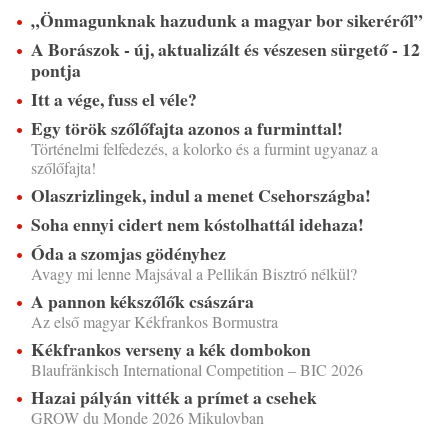
„Önmagunknak hazudunk a magyar bor sikeréről”
A Borászok - új, aktualizált és vészesen sürgető - 12
pontja
Itt a vége, fuss el véle?
Egy török szőlőfajta azonos a furminttal!
Történelmi felfedezés, a kolorko és a furmint ugyanaz a
szőlőfajta!
Olaszrizlingek, indul a menet Csehországba!
Soha ennyi cidert nem kóstolhattál idehaza!
Óda a szomjas gödényhez
Avagy mi lenne Majsával a Pellikán Bisztró nélkül?
A pannon kékszőlők császára
Az első magyar Kékfrankos Bormustra
Kékfrankos verseny a kék dombokon
Blaufränkisch International Competition – BIC 2026
Hazai pályán vitték a prímet a csehek
GROW du Monde 2026 Mikulovban