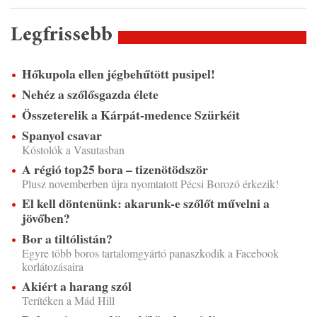
Legfrissebb
Hőkupola ellen jégbehűtött pusipel!
Nehéz a szőlősgazda élete
Összeterelik a Kárpát-medence Szürkéit
Spanyol csavar
Kóstolók a Vasutasban
A régió top25 bora – tizenötödször
Plusz novemberben újra nyomtatott Pécsi Borozó érkezik!
El kell döntenünk: akarunk-e szőlőt művelni a
jövőben?
Bor a tiltólistán?
Egyre több boros tartalomgyártó panaszkodik a Facebook
korlátozásaira
Akiért a harang szól
Terítéken a Mád Hill