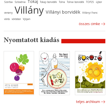
Tokaj
Szerbia
Szlovénia
Tokaji borvidék
Tolna
Tolnai borvidék
TOP25
újbor
Villány
Villányi borvidék
verseny
Villányi Franc
vörös
vörösbor
Vylyan
összes cimke
Nyomtatott kiadás
teljes archívum