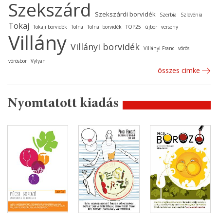
Szekszárd
Szekszárdi borvidék
Szerbia
Szlovénia
Tokaj
Tokaji borvidék
Tolna
Tolnai borvidék
TOP25
újbor
verseny
Villány
Villányi borvidék
Villányi Franc
vörös
vörösbor
Vylyan
összes cimke
Nyomtatott kiadás