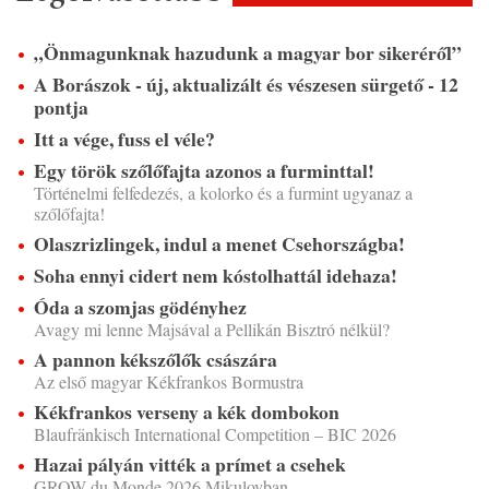
„Önmagunknak hazudunk a magyar bor sikeréről”
A Borászok - új, aktualizált és vészesen sürgető - 12
pontja
Itt a vége, fuss el véle?
Egy török szőlőfajta azonos a furminttal!
Történelmi felfedezés, a kolorko és a furmint ugyanaz a
szőlőfajta!
Olaszrizlingek, indul a menet Csehországba!
Soha ennyi cidert nem kóstolhattál idehaza!
Óda a szomjas gödényhez
Avagy mi lenne Majsával a Pellikán Bisztró nélkül?
A pannon kékszőlők császára
Az első magyar Kékfrankos Bormustra
Kékfrankos verseny a kék dombokon
Blaufränkisch International Competition – BIC 2026
Hazai pályán vitték a prímet a csehek
GROW du Monde 2026 Mikulovban