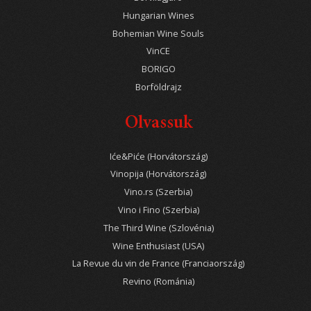
Hungarian Wines
Bohemian Wine Souls
VinCE
BORIGO
Borföldrajz
Olvassuk
Iće&Piće (Horvátország)
Vinopija (Horvátország)
Vino.rs (Szerbia)
Vino i Fino (Szerbia)
The Third Wine (Szlovénia)
Wine Enthusiast (USA)
La Revue du vin de France (Franciaország)
Revino (Románia)