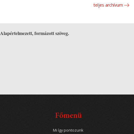
teljes archívum
Alapértelmezett, formázott szöveg.
Főmenü
Mi így pontozunk