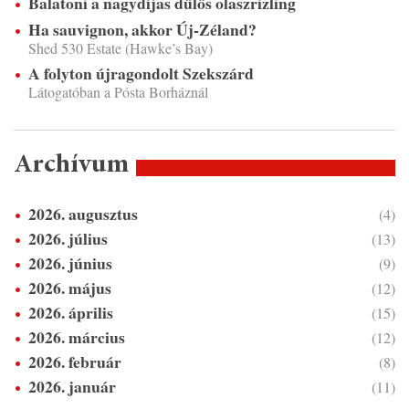
Balatoni a nagydíjas dűlős olaszrizling
Ha sauvignon, akkor Új-Zéland?
Shed 530 Estate (Hawke’s Bay)
A folyton újragondolt Szekszárd
Látogatóban a Pósta Borháznál
Archívum
2026. augusztus
(4)
2026. július
(13)
2026. június
(9)
2026. május
(12)
2026. április
(15)
2026. március
(12)
2026. február
(8)
2026. január
(11)