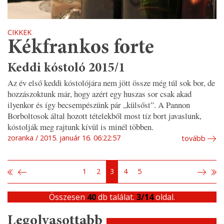
CIKKEK
Kékfrankos forte
Keddi kóstoló 2015/1
Az év első keddi kóstolójára nem jött össze még túl sok bor, de
hozzászoktunk már, hogy azért egy huszas sor csak akad
ilyenkor és így becsempészünk pár „külsőst”. A Pannon
Borboltosok által hozott tételekből most tíz bort javaslunk,
kóstolják meg rajtunk kívül is minél többen.
zoranka
2015. január 16. 06:22:57
tovább
1
2
3
4
5
Összesen
40
db találat.
3/14
oldal.
Legolvasottabb