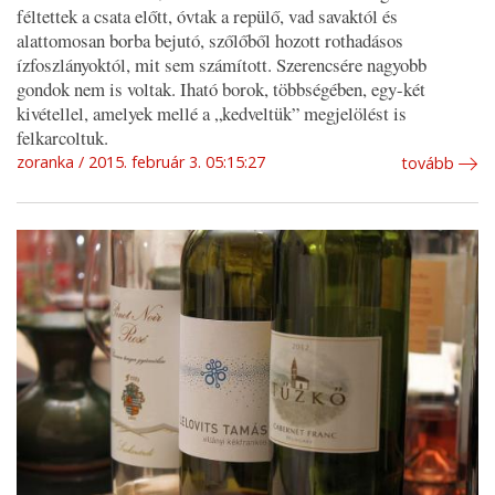
féltettek a csata előtt, óvtak a repülő, vad savaktól és
alattomosan borba bejutó, szőlőből hozott rothadásos
ízfoszlányoktól, mit sem számított. Szerencsére nagyobb
gondok nem is voltak. Iható borok, többségében, egy-két
kivétellel, amelyek mellé a „kedveltük” megjelölést is
felkarcoltuk.
zoranka
2015. február 3. 05:15:27
tovább