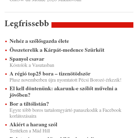
Legfrissebb
Nehéz a szőlősgazda élete
Összeterelik a Kárpát-medence Szürkéit
Spanyol csavar
Kóstolók a Vasutasban
A régió top25 bora – tizenötödször
Plusz novemberben újra nyomtatott Pécsi Borozó érkezik!
El kell döntenünk: akarunk-e szőlőt művelni a
jövőben?
Bor a tiltólistán?
Egyre több boros tartalomgyártó panaszkodik a Facebook
korlátozásaira
Akiért a harang szól
Terítéken a Mád Hill