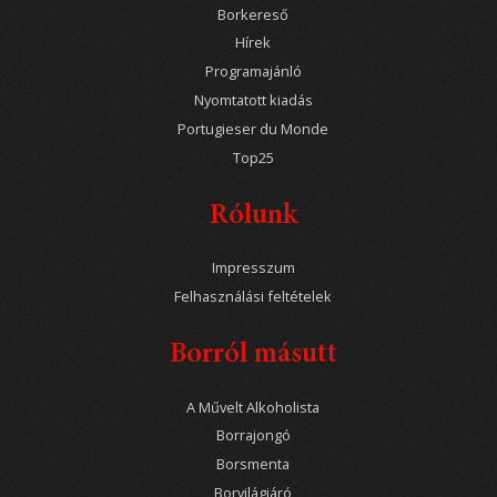
Borkereső
Hírek
Programajánló
Nyomtatott kiadás
Portugieser du Monde
Top25
Rólunk
Impresszum
Felhasználási feltételek
Borról másutt
A Művelt Alkoholista
Borrajongó
Borsmenta
Borvilágjáró