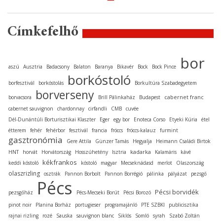
Címkefelhő
bor
aszú
Ausztria
Badacsony
Balaton
Baranya
Bikavér
Bock
Bock Pince
borkóstoló
borfesztivál
borkóstolás
Borkultúra Szabadegyetem
borverseny
cabernet franc
borvacsora
Brill Pálinkaház
Budapest
cabernet sauvignon
chardonnay
cirfandli
CMB
cuvée
Dél-Dunántúli Borturisztikai Klaszter
Eger
egy bor
Enoteca Corso
Etyeki Kúria
étel
étterem
fehér
fehérbor
fesztivál
francia
fröccs
fröccs-kalauz
furmint
gasztronómia
Gere Attila
Günzer Tamás
Hegyalja
Heimann Családi Birtok
kadarka
HNT
horvát
Horvátország
Hosszúhetény
Isztria
Kalamáris
kávé
kékfrankos
keddi kóstoló
kóstoló
magyar
Mecseknádasd
merlot
Olaszország
olaszrizling
osztrák
Pannon Borbolt
Pannon Borrégió
pálinka
pályázat
pezsgő
Pécs
Pécsi borvidék
pezsgőház
Pécs-Mecseki Borút
Pécsi Borozó
pinot noir
Planina Borház
portugieser
programajánló
PTE SZBKI
publicisztika
rajnai rizling
rozé
Sauska
sauvignon blanc
Siklós
Somló
syrah
Szabó Zoltán