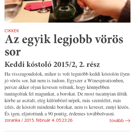
CIKKEK
Az egyik legjobb vörös
sor
Keddi kóstoló 2015/2, 2. rész
Ha visszagondolok, mikor is volt legutóbb keddi kóstolón ilyen
jó vörös sor, hát nem is tudom. Egyszer a Winespirationben,
persze akkor olyan kevesen voltunk, hogy könnyebben
tuningoltuk fel magunkat, a borokat. De most tucatnyian ültük
körbe az asztalt, elég különböző népek, más szemlélet, más
ízlés, de kóstolt mindenki borokat, nem is keveset, ennyi közös.
És igen, eljutottunk a 90 pontig, érdemes továbbolvasni.
zoranka
2015. február 4. 05:23:26
tovább