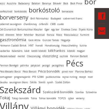
bor
aszú
Ausztria
Badacsony
Balaton
Baranya
Bikavér
Bock
Bock Pince
borkóstoló
borfesztivál
borkóstolás
borvacsora
F
borverseny
cabernet franc
Brill Pálinkaház
Budapest
cabernet sauvignon
chardonnay
cirfandli
CMB
cuvée
Ka
Dél-Dunántúli Borturisztikai Klaszter
Eger
egy bor
Enoteca Corso
Etyeki Kúria
étel
étterem
fehér
fehérbor
fesztivál
francia
fröccs
fröccs-kalauz
furmint
gasztronómia
Gere Attila
Günzer Tamás
Hegyalja
Heimann Családi Birtok
HNT
horvát
Horvátország
Hosszúhetény
Isztria
kékfrankos
kadarka
Kalamáris
kávé
keddi kóstoló
kóstoló
magyar
olaszrizling
Mecseknádasd
merlot
Olaszország
osztrák
Pannon Borbolt
Pécs
Pannon Borrégió
pálinka
pályázat
pezsgő
pezsgőház
Pécsi borvidék
Pécs-Mecseki Borút
Pécsi Borozó
pinot noir
Planina Borház
portugieser
programajánló
PTE SZBKI
publicisztika
rajnai rizling
recept
rozé
Sauska
sauvignon blanc
Siklós
Somló
syrah
Szabó Zoltán
Szekszárd
Szekszárdi borvidék
Szerbia
Szlovénia
Tokaj
Tokaji borvidék
Tolna
Tolnai borvidék
TOP25
újbor
verseny
Villány
Villányi borvidék