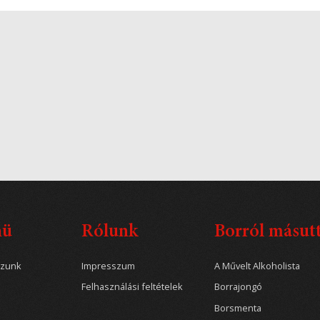
nü
Rólunk
Borról másut
ozunk
Impresszum
A Művelt Alkoholista
Felhasználási feltételek
Borrajongó
Borsmenta