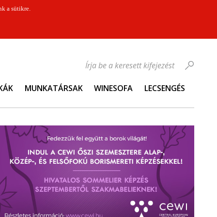
k a sütikre.
Írja be a keresett kifejezést
KÁK
MUNKATÁRSAK
WINESOFA
LECSENGÉS