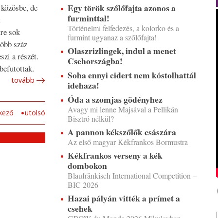
Egy török szőlőfajta azonos a
 közösbe, de
furminttal!
t
Történelmi felfedezés, a kolorko és a
kre sok
furmint ugyanaz a szőlőfajta!
több száz
Olaszrizlingek, indul a menet
szi a részét.
Csehországba!
befutottak.
Soha ennyi cidert nem kóstolhattál
tovább
idehaza!
Óda a szomjas gödényhez
Avagy mi lenne Majsával a Pellikán
kező
utolsó
Bisztró nélkül?
A pannon kékszőlők császára
Az első magyar Kékfrankos Bormustra
Kékfrankos verseny a kék
dombokon
Blaufränkisch International Competition –
BIC 2026
Hazai pályán vitték a prímet a
csehek