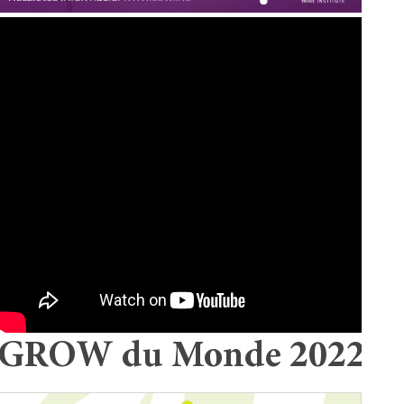
GROW du Monde 2022