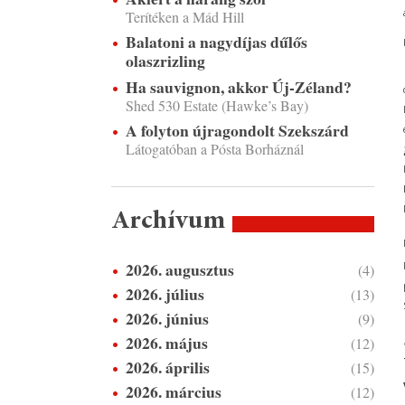
Terítéken a Mád Hill
Balatoni a nagydíjas dűlős
olaszrizling
Ha sauvignon, akkor Új-Zéland?
Shed 530 Estate (Hawke’s Bay)
A folyton újragondolt Szekszárd
Látogatóban a Pósta Borháznál
Archívum
2026. augusztus
(4)
2026. július
(13)
2026. június
(9)
2026. május
(12)
2026. április
(15)
2026. március
(12)