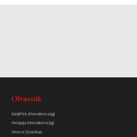
t
Olvassuk
Iće&Piće (Horvátország)
Vinopija (Horvátország)
Vino.rs (Szerbia)