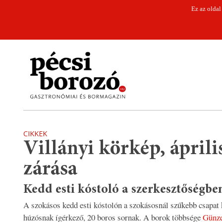
Ez az oldal
CIKKEK
Villányi körkép, áprili
zárása
Kedd esti kóstoló a szerkesztőségbe
A szokásos kedd esti kóstolón a szokásosnál szűkebb csapat 
húzósnak ígérkező, 20 boros sornak. A borok többsége
Günze