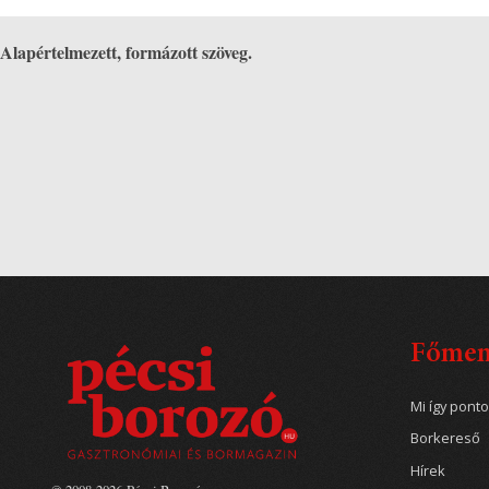
Alapértelmezett, formázott szöveg.
Főme
Mi így pont
Borkereső
Hírek