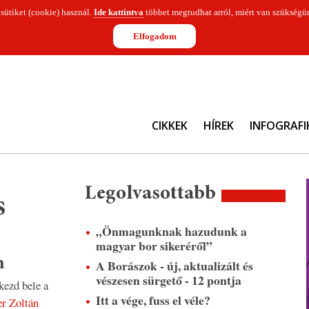
 sütiket (cookie) használ.
Ide kattintva
többet megtudhat arról, miért van szükségün
Elfogadom
CIKKEK
HÍREK
INFOGRAFI
Legolvasottabb
s
„Önmagunknak hazudunk a
magyar bor sikeréről”
n
A Borászok - új, aktualizált és
vészesen sürgető - 12 pontja
kezd bele a
Itt a vége, fuss el véle?
r Zoltán