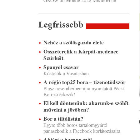
GROW du Monde 2026 Mikulovban
Legfrissebb
Nehéz a szőlősgazda élete
Összeterelik a Kárpát-medence
Szürkéit
Spanyol csavar
Kóstolók a Vasutasban
A régió top25 bora – tizenötödször
Plusz novemberben újra nyomtatott Pécsi
Borozó érkezik!
El kell döntenünk: akarunk-e szőlőt
művelni a jövőben?
Bor a tiltólistán?
Egyre több boros tartalomgyártó
panaszkodik a Facebook korlátozásaira
Akiért a harang szól