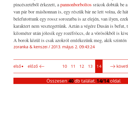
pincészetéből érkezett, a
pannonborboltos
srácok dobták be a
van pár bor máshonnan is, egy részük bár ne lett volna, de há
belefutottunk egy rossz sorozatba is az elején, van ilyen, eze
karaktert nem vesztegettünk. Aztán a végére Dusán is befut, 
kilométer után jólesik egy rozéfröccs, de a vörösökből is kive
A borok közül is csak azokról emlékezünk meg, akik szintén 
zoranka & kenszei
2013. május 2. 09:43:24
első
előző
10
11
12
13
14
követ
Összesen
40
db találat.
14/14
oldal.