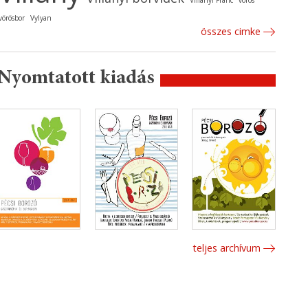
Villányi Franc
vörös
vörösbor
Vylyan
összes cimke
Nyomtatott kiadás
teljes archívum