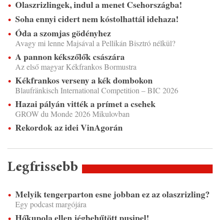
Olaszrizlingek, indul a menet Csehországba!
Soha ennyi cidert nem kóstolhattál idehaza!
Óda a szomjas gödényhez
Avagy mi lenne Majsával a Pellikán Bisztró nélkül?
A pannon kékszőlők császára
Az első magyar Kékfrankos Bormustra
Kékfrankos verseny a kék dombokon
Blaufränkisch International Competition – BIC 2026
Hazai pályán vitték a prímet a csehek
GROW du Monde 2026 Mikulovban
Rekordok az idei VinAgorán
Legfrissebb
Melyik tengerparton esne jobban ez az olaszrizling?
Egy podcast margójára
Hőkupola ellen jégbehűtött pusipel!