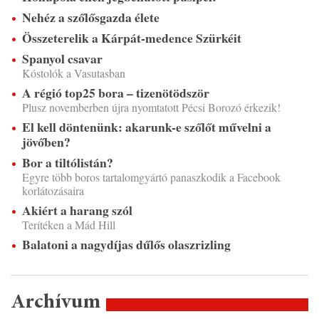
Nehéz a szőlősgazda élete
Összeterelik a Kárpát-medence Szürkéit
Spanyol csavar
Kóstolók a Vasutasban
A régió top25 bora – tizenötödször
Plusz novemberben újra nyomtatott Pécsi Borozó érkezik!
El kell döntenünk: akarunk-e szőlőt művelni a
jövőben?
Bor a tiltólistán?
Egyre több boros tartalomgyártó panaszkodik a Facebook
korlátozásaira
Akiért a harang szól
Terítéken a Mád Hill
Balatoni a nagydíjas dűlős olaszrizling
Archívum