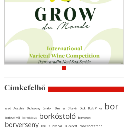
Címkefelhő
bor
aszú
Ausztria
Badacsony
Balaton
Baranya
Bikavér
Bock
Bock Pince
borkóstoló
borfesztivál
borkóstolás
borvacsora
borverseny
cabernet franc
Brill Pálinkaház
Budapest