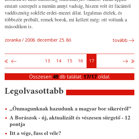
emiatt szerepelt a menün annyi vadság, hiszen volt itt fácántól
vaddisznóig sokféle erdei-mezei állat. Izgalmas ételek, és
többször próbált, remek borok, mi kellett még: ott voltunk a
másodikon is.
zoranka
2008. december 25. 8ó
tovább
13
14
15
16
17
Összesen
49
db találat.
17/17
oldal.
Legolvasottabb
„Önmagunknak hazudunk a magyar bor sikeréről”
A Borászok - új, aktualizált és vészesen sürgető - 12
pontja
Itt a vége, fuss el véle?