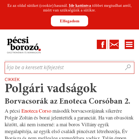
Ez az oldal sütiket (cookie) használ.
Ide kattintva
többet megtudhat arról,
miért van szükségünk a sütikre.
Elfogadom
Facebook
Kapcsolat
CIKKEK
HÍREK
INFOGRAFIKÁK
MUNKATÁRSAK
WINESOFA
LE
Írja be a keresett kifejezést
CIKKEK
Polgári vadságok
Borvacsorák az Enoteca Corsóban 2.
A pécsi
Enoteca Corso
második borvacsorájának sikerére
Polgár Zoltán és borai jelentették a garanciát. Ha van olvasóink
között, aki nem ismerné: a mai boros Villány egyik
megalapítója, az egyik első családi pincészet létrehozója, Év
Borásza és nem mellesleg szenvedélyes vadász. Talán éppen