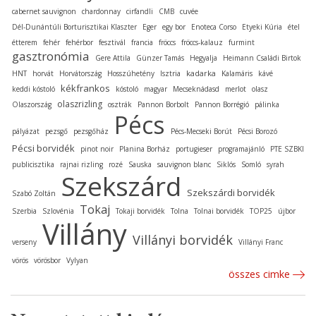
cabernet sauvignon
chardonnay
cirfandli
CMB
cuvée
Dél-Dunántúli Borturisztikai Klaszter
Eger
egy bor
Enoteca Corso
Etyeki Kúria
étel
étterem
fehér
fehérbor
fesztivál
francia
fröccs
fröccs-kalauz
furmint
gasztronómia
Gere Attila
Günzer Tamás
Hegyalja
Heimann Családi Birtok
kadarka
HNT
horvát
Horvátország
Hosszúhetény
Isztria
Kalamáris
kávé
kékfrankos
keddi kóstoló
kóstoló
magyar
Mecseknádasd
merlot
olasz
olaszrizling
Olaszország
osztrák
Pannon Borbolt
Pannon Borrégió
pálinka
Pécs
pályázat
pezsgő
pezsgőház
Pécs-Mecseki Borút
Pécsi Borozó
Pécsi borvidék
pinot noir
Planina Borház
portugieser
programajánló
PTE SZBKI
publicisztika
rajnai rizling
rozé
Sauska
sauvignon blanc
Siklós
Somló
syrah
Szekszárd
Szekszárdi borvidék
Szabó Zoltán
Tokaj
Szerbia
Szlovénia
Tokaji borvidék
Tolna
Tolnai borvidék
TOP25
újbor
Villány
Villányi borvidék
verseny
Villányi Franc
vörös
vörösbor
Vylyan
összes cimke