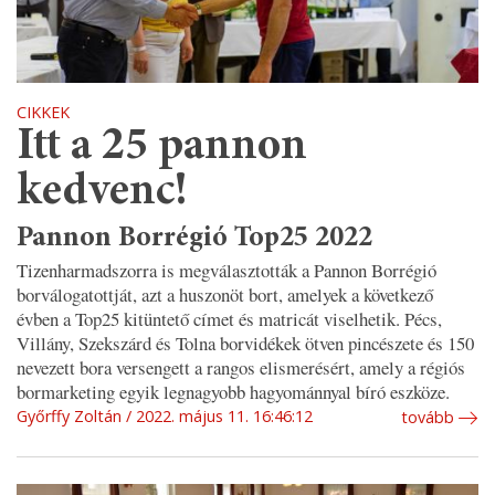
CIKKEK
Itt a 25 pannon
kedvenc!
Pannon Borrégió Top25 2022
Tizenharmadszorra is megválasztották a Pannon Borrégió
borválogatottját, azt a huszonöt bort, amelyek a következő
évben a Top25 kitüntető címet és matricát viselhetik. Pécs,
Villány, Szekszárd és Tolna borvidékek ötven pincészete és 150
nevezett bora versengett a rangos elismerésért, amely a régiós
bormarketing egyik legnagyobb hagyománnyal bíró eszköze.
Győrffy Zoltán
2022. május 11. 16:46:12
tovább