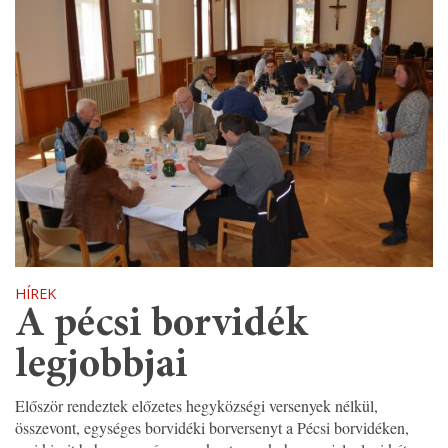
HÍREK
A pécsi borvidék
legjobbjai
Először rendeztek előzetes hegyközségi versenyek nélkül,
összevont, egységes borvidéki borversenyt a Pécsi borvidéken,