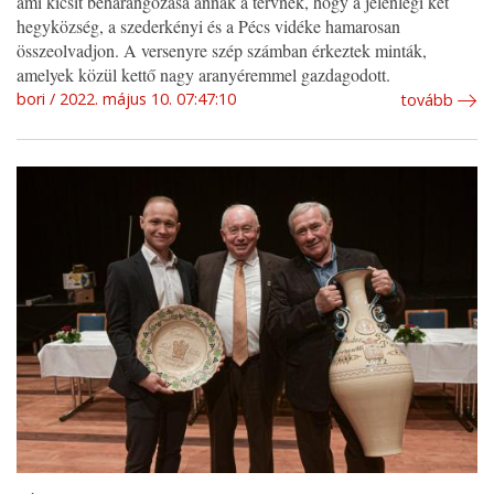
ami kicsit beharangozása annak a tervnek, hogy a jelenlegi két
hegyközség, a szederkényi és a Pécs vidéke hamarosan
összeolvadjon. A versenyre szép számban érkeztek minták,
amelyek közül kettő nagy aranyéremmel gazdagodott.
bori
2022. május 10. 07:47:10
tovább