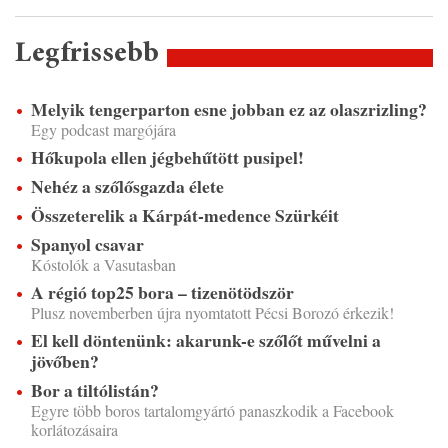
Legfrissebb
Melyik tengerparton esne jobban ez az olaszrizling?
Egy podcast margójára
Hőkupola ellen jégbehűtött pusipel!
Nehéz a szőlősgazda élete
Összeterelik a Kárpát-medence Szürkéit
Spanyol csavar
Kóstolók a Vasutasban
A régió top25 bora – tizenötödször
Plusz novemberben újra nyomtatott Pécsi Borozó érkezik!
El kell döntenünk: akarunk-e szőlőt művelni a
jövőben?
Bor a tiltólistán?
Egyre több boros tartalomgyártó panaszkodik a Facebook
korlátozásaira