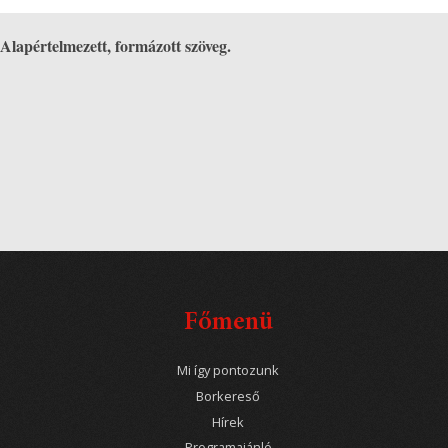
Alapértelmezett, formázott szöveg.
Főmenü
Mi így pontozunk
Borkereső
Hírek
Programajánló