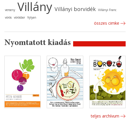
Villány
Villányi borvidék
verseny
Villányi Franc
vörös
vörösbor
Vylyan
összes cimke
Nyomtatott kiadás
teljes archívum