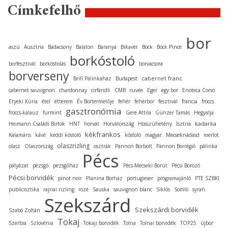
Címkefelhő
bor
aszú
Ausztria
Badacsony
Balaton
Baranya
Bikavér
Bock
Bock Pince
borkóstoló
borfesztivál
borkóstolás
borvacsora
borverseny
cabernet franc
Brill Pálinkaház
Budapest
cabernet sauvignon
chardonnay
cirfandli
CMB
cuvée
Eger
egy bor
Enoteca Corso
Etyeki Kúria
étel
étterem
Év Bortermelője
fehér
fehérbor
fesztivál
francia
fröccs
gasztronómia
fröccs-kalauz
furmint
Gere Attila
Günzer Tamás
Hegyalja
kadarka
Heimann Családi Birtok
HNT
horvát
Horvátország
Hosszúhetény
Isztria
kékfrankos
Kalamáris
kávé
keddi kóstoló
kóstoló
magyar
Mecseknádasd
merlot
olaszrizling
olasz
Olaszország
osztrák
Pannon Borbolt
Pannon Borrégió
pálinka
Pécs
pályázat
pezsgő
pezsgőház
Pécs-Mecseki Borút
Pécsi Borozó
Pécsi borvidék
pinot noir
Planina Borház
portugieser
programajánló
PTE SZBKI
publicisztika
rajnai rizling
rozé
Sauska
sauvignon blanc
Siklós
Somló
syrah
Szekszárd
Szekszárdi borvidék
Szabó Zoltán
Tokaj
Szerbia
Szlovénia
Tokaji borvidék
Tolna
Tolnai borvidék
TOP25
újbor