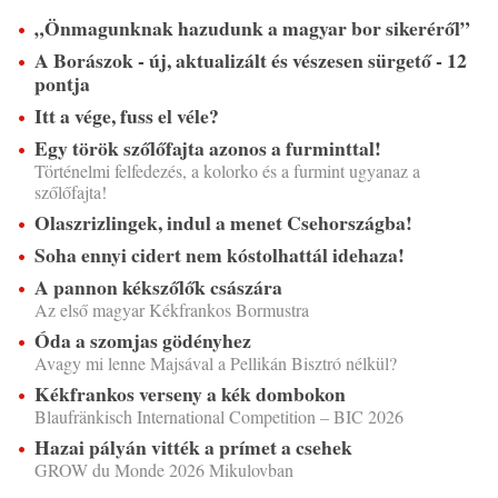
„Önmagunknak hazudunk a magyar bor sikeréről”
A Borászok - új, aktualizált és vészesen sürgető - 12
pontja
Itt a vége, fuss el véle?
Egy török szőlőfajta azonos a furminttal!
Történelmi felfedezés, a kolorko és a furmint ugyanaz a
szőlőfajta!
Olaszrizlingek, indul a menet Csehországba!
Soha ennyi cidert nem kóstolhattál idehaza!
A pannon kékszőlők császára
Az első magyar Kékfrankos Bormustra
Óda a szomjas gödényhez
Avagy mi lenne Majsával a Pellikán Bisztró nélkül?
Kékfrankos verseny a kék dombokon
Blaufränkisch International Competition – BIC 2026
Hazai pályán vitték a prímet a csehek
GROW du Monde 2026 Mikulovban