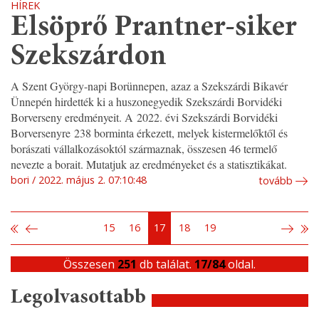
HÍREK
Elsöprő Prantner-siker
Szekszárdon
A Szent György-napi Borünnepen, azaz a Szekszárdi Bikavér
Ünnepén hirdették ki a huszonegyedik Szekszárdi Borvidéki
Borverseny eredményeit. A 2022. évi Szekszárdi Borvidéki
Borversenyre 238 borminta érkezett, melyek kistermelőktől és
borászati vállalkozásoktól származnak, összesen 46 termelő
nevezte a borait. Mutatjuk az eredményeket és a statisztikákat.
bori
2022. május 2. 07:10:48
tovább
15
16
17
18
19
Összesen
251
db találat.
17/84
oldal.
Legolvasottabb