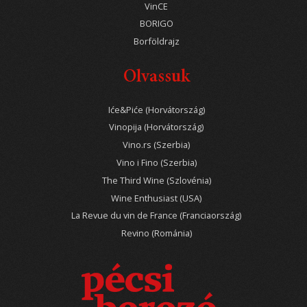
VinCE
BORIGO
Borföldrajz
Olvassuk
Iće&Piće (Horvátország)
Vinopija (Horvátország)
Vino.rs (Szerbia)
Vino i Fino (Szerbia)
The Third Wine (Szlovénia)
Wine Enthusiast (USA)
La Revue du vin de France (Franciaország)
Revino (Románia)