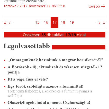
kattintás után elolvasható.
zoranka
2012. november 27. 06:35:10
tovább
15
16
17
18
19
Összesen
55
db találat.
17/19
oldal.
Legolvasottabb
„Önmagunknak hazudunk a magyar bor sikeréről”
A Borászok - új, aktualizált és vészesen sürgető - 12
pontja
Itt a vége, fuss el véle?
Egy török szőlőfajta azonos a furminttal!
Történelmi felfedezés, a kolorko és a furmint ugyanaz a
szőlőfajta!
Olaszrizlingek, indul a menet Csehországba!