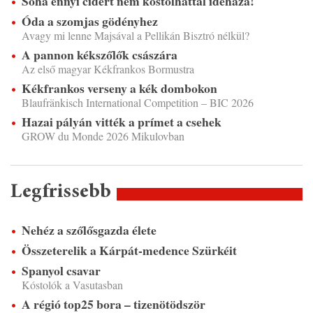
Soha ennyi cidert nem kóstolhattál idehaza!
Óda a szomjas gödényhez
Avagy mi lenne Majsával a Pellikán Bisztró nélkül?
A pannon kékszőlők császára
Az első magyar Kékfrankos Bormustra
Kékfrankos verseny a kék dombokon
Blaufränkisch International Competition – BIC 2026
Hazai pályán vitték a prímet a csehek
GROW du Monde 2026 Mikulovban
Legfrissebb
Nehéz a szőlősgazda élete
Összeterelik a Kárpát-medence Szürkéit
Spanyol csavar
Kóstolók a Vasutasban
A régió top25 bora – tizenötödször