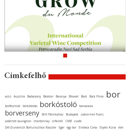
Címkefelhő
bor
aszú
Ausztria
Badacsony
Balaton
Baranya
Bikavér
Bock
Bock Pince
borkóstoló
borfesztivál
borkóstolás
borvacsora
borverseny
cabernet franc
Brill Pálinkaház
Budapest
cabernet sauvignon
chardonnay
cirfandli
CMB
cuvée
Dél-Dunántúli Borturisztikai Klaszter
Eger
egy bor
Enoteca Corso
Etyeki Kúria
étel