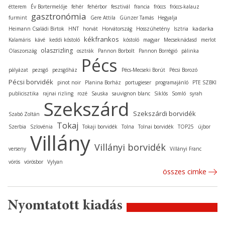
étterem
Év Bortermelője
fehér
fehérbor
fesztivál
francia
fröccs
fröccs-kalauz
gasztronómia
furmint
Gere Attila
Günzer Tamás
Hegyalja
kadarka
Heimann Családi Birtok
HNT
horvát
Horvátország
Hosszúhetény
Isztria
kékfrankos
Kalamáris
kávé
keddi kóstoló
kóstoló
magyar
Mecseknádasd
merlot
olaszrizling
Olaszország
osztrák
Pannon Borbolt
Pannon Borrégió
pálinka
Pécs
pályázat
pezsgő
pezsgőház
Pécs-Mecseki Borút
Pécsi Borozó
Pécsi borvidék
pinot noir
Planina Borház
portugieser
programajánló
PTE SZBKI
publicisztika
rajnai rizling
rozé
Sauska
sauvignon blanc
Siklós
Somló
syrah
Szekszárd
Szekszárdi borvidék
Szabó Zoltán
Tokaj
Szerbia
Szlovénia
Tokaji borvidék
Tolna
Tolnai borvidék
TOP25
újbor
Villány
Villányi borvidék
verseny
Villányi Franc
vörös
vörösbor
Vylyan
összes cimke
Nyomtatott kiadás