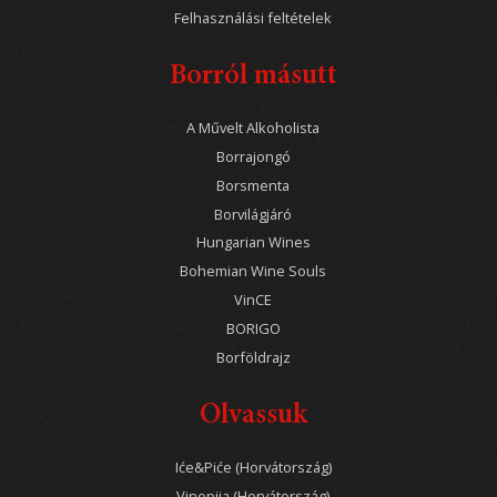
Felhasználási feltételek
Borról másutt
A Művelt Alkoholista
Borrajongó
Borsmenta
Borvilágjáró
Hungarian Wines
Bohemian Wine Souls
VinCE
BORIGO
Borföldrajz
Olvassuk
Iće&Piće (Horvátország)
Vinopija (Horvátország)