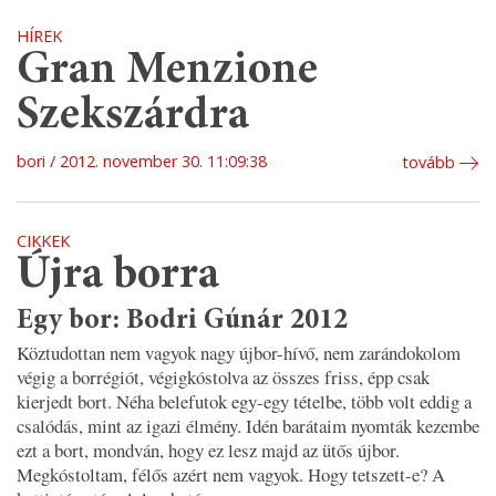
HÍREK
Gran Menzione
Szekszárdra
bori
2012. november 30. 11:09:38
tovább
CIKKEK
Újra borra
Egy bor: Bodri Gúnár 2012
Köztudottan nem vagyok nagy újbor-hívő, nem zarándokolom
végig a borrégiót, végigkóstolva az összes friss, épp csak
kierjedt bort. Néha belefutok egy-egy tételbe, több volt eddig a
csalódás, mint az igazi élmény. Idén barátaim nyomták kezembe
ezt a bort, mondván, hogy ez lesz majd az ütős újbor.
Megkóstoltam, félős azért nem vagyok. Hogy tetszett-e? A