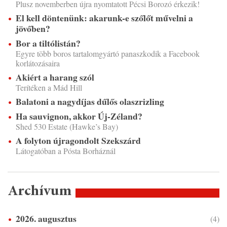
Plusz novemberben újra nyomtatott Pécsi Borozó érkezik!
El kell döntenünk: akarunk-e szőlőt művelni a
jövőben?
Bor a tiltólistán?
Egyre több boros tartalomgyártó panaszkodik a Facebook
korlátozásaira
Akiért a harang szól
Terítéken a Mád Hill
Balatoni a nagydíjas dűlős olaszrizling
Ha sauvignon, akkor Új-Zéland?
Shed 530 Estate (Hawke’s Bay)
A folyton újragondolt Szekszárd
Látogatóban a Pósta Borháznál
Archívum
2026. augusztus
(4)