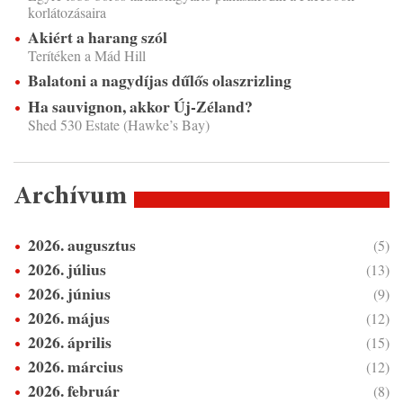
korlátozásaira
Akiért a harang szól
Terítéken a Mád Hill
Balatoni a nagydíjas dűlős olaszrizling
Ha sauvignon, akkor Új-Zéland?
Shed 530 Estate (Hawke’s Bay)
Archívum
2026. augusztus
(5)
2026. július
(13)
2026. június
(9)
2026. május
(12)
2026. április
(15)
2026. március
(12)
2026. február
(8)