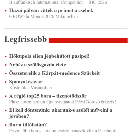
Blaufränkisch International Competition – BIC 2026
Hazai pályán vitték a prímet a csehek
GROW du Monde 2026 Mikulovban
Legfrissebb
Hőkupola ellen jégbehűtött pusipel!
Nehéz a szőlősgazda élete
Összeterelik a Kárpát-medence Szürkéit
Spanyol csavar
Kóstolók a Vasutasban
A régió top25 bora – tizenötödször
Plusz novemberben újra nyomtatott Pécsi Borozó érkezik!
El kell döntenünk: akarunk-e szőlőt művelni a
jövőben?
Bor a tiltólistán?
Egyre több boros tartalomgyártó panaszkodik a Facebook