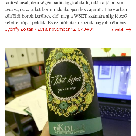
tanítvánnyal, de a végén barátsággá alakult, talán a jó borsor
egésze, de ez a két bor mindenképpen hozzájárult. Elsősorban
külföldi borok kerültek elő, meg a WSET számára alig létező
kelet-európai példák. És ez utóbbiak okoztak nagyobb élményt.
Győrffy Zoltán
2018. november 12. 07:34:01
tovább