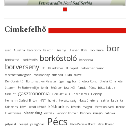
Címkefelhő
bor
aszú
Ausztria
Badacsony
Balaton
Baranya
Bikavér
Bock
Bock Pince
borkóstoló
borfesztivál
borkóstolás
borvacsora
borverseny
cabernet franc
Brill Pálinkaház
Budapest
cabernet sauvignon
chardonnay
cirfandli
CMB
cuvée
Dél-Dunántúli Borturisztikai Klaszter
Eger
egy bor
Enoteca Corso
Etyeki Kúria
étel
étterem
Év Bortermelője
fehér
fehérbor
fesztivál
francia
fröccs
fröccs-kalauz
gasztronómia
furmint
Gere Attila
Günzer Tamás
Hegyalja
kadarka
Heimann Családi Birtok
HNT
horvát
Horvátország
Hosszúhetény
Isztria
kékfrankos
Kalamáris
kávé
keddi kóstoló
kóstoló
magyar
Mecseknádasd
merlot
olaszrizling
Olaszország
osztrák
Pannon Borbolt
Pannon Borrégió
pálinka
Pécs
pályázat
pezsgő
pezsgőház
Pécs-Mecseki Borút
Pécsi Borozó