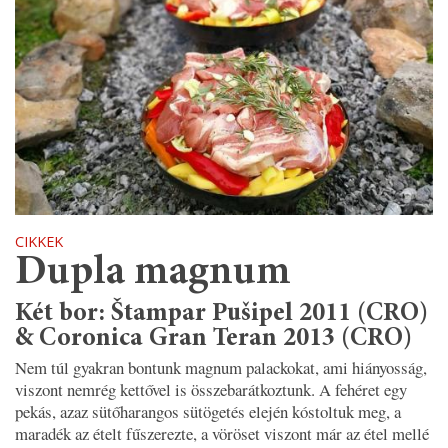
CIKKEK
Dupla magnum
Két bor: Štampar Pušipel 2011 (CRO)
& Coronica Gran Teran 2013 (CRO)
Nem túl gyakran bontunk magnum palackokat, ami hiányosság,
viszont nemrég kettővel is összebarátkoztunk. A fehéret egy
pekás, azaz sütőharangos sütögetés elején kóstoltuk meg, a
maradék az ételt fűszerezte, a vöröset viszont már az étel mellé