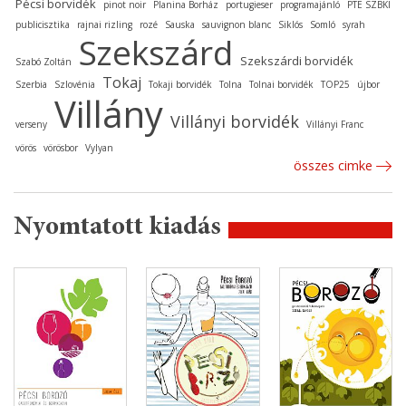
Pécsi borvidék
pinot noir
Planina Borház
portugieser
programajánló
PTE SZBKI
publicisztika
rajnai rizling
rozé
Sauska
sauvignon blanc
Siklós
Somló
syrah
Szekszárd
Szekszárdi borvidék
Szabó Zoltán
Tokaj
Szerbia
Szlovénia
Tokaji borvidék
Tolna
Tolnai borvidék
TOP25
újbor
Villány
Villányi borvidék
verseny
Villányi Franc
vörös
vörösbor
Vylyan
összes cimke
Nyomtatott kiadás