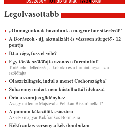
Összesen
101
db találat.
17/34
oldal.
Legolvasottabb
„Önmagunknak hazudunk a magyar bor sikeréről”
A Borászok - új, aktualizált és vészesen sürgető - 12
pontja
Itt a vége, fuss el véle?
Egy török szőlőfajta azonos a furminttal!
Történelmi felfedezés, a kolorko és a furmint ugyanaz a
szőlőfajta!
Olaszrizlingek, indul a menet Csehországba!
Soha ennyi cidert nem kóstolhattál idehaza!
Óda a szomjas gödényhez
Avagy mi lenne Majsával a Pellikán Bisztró nélkül?
A pannon kékszőlők császára
Az első magyar Kékfrankos Bormustra
Kékfrankos verseny a kék dombokon