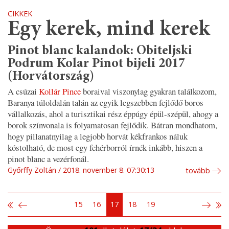
CIKKEK
Egy kerek, mind kerek
Pinot blanc kalandok: Obiteljski
Podrum Kolar Pinot bijeli 2017
(Horvátország)
A csúzai
Kollár Pince
boraival viszonylag gyakran találkozom,
Baranya túloldalán talán az egyik legszebben fejlődő boros
vállalkozás, ahol a turisztikai rész éppúgy épül-szépül, ahogy a
borok színvonala is folyamatosan fejlődik. Bátran mondhatom,
hogy pillanatnyilag a legjobb horvát kékfrankos náluk
kóstolható, de most egy fehérborról írnék inkább, hiszen a
pinot blanc a vezérfonál.
Győrffy Zoltán
2018. november 8. 07:30:13
tovább
15
16
17
18
19