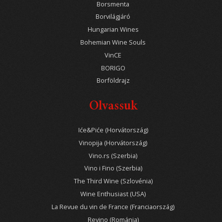
Borsmenta
Borvilágjáró
Hungarian Wines
Bohemian Wine Souls
VinCE
BORIGO
Borföldrajz
Olvassuk
Iće&Piće (Horvátország)
Vinopija (Horvátország)
Vino.rs (Szerbia)
Vino i Fino (Szerbia)
The Third Wine (Szlovénia)
Wine Enthusiast (USA)
La Revue du vin de France (Franciaország)
Revino (Románia)