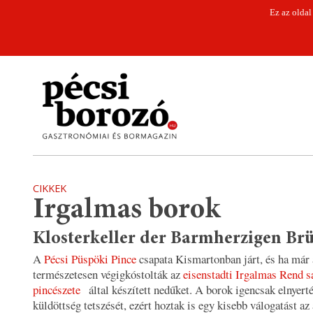
Ez az oldal
CIKKEK
Irgalmas borok
Klosterkeller der Barmherzigen Br
A
Pécsi Püspöki Pince
csapata Kismartonban járt, és ha már a
természetesen végigkóstolták az
eisenstadti Irgalmas Rend s
pincészete
által készített nedűket. A borok igencsak elnyert
küldöttség tetszését, ezért hoztak is egy kisebb válogatást az