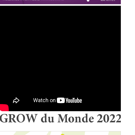
GROW du Monde 2022