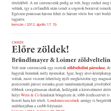
tételekből. A mi szerencsénk pedig az volt, hogy ezeket meg 
velünk, így a cirfandlik után ismét a sógorok boraival ismer
Egészen pontosan három fehér és három vörös bor várt bork
tagjaira.
kenszei
2012. április 17. 7ó
CIKKEK
Előre zöldek!
Bründlmayer & Loimer zöldveltelin
zöldveltelini pároshoz
Volt már szerencsénk egy osztrák
, d
hagytak bennünk mély nyomokat. Igaz, hogy alsó-középkategó
voltak, most viszont lehetőség nyílt megkóstolni egy magasa
pozícionált párost zoranka grazi tanulmányútjának jóvoltábó
többiek szorgalmasan okultak, kollégánk a kávészünetet átér
helyi
Wein & Co
kínálatát böngészte át, több érzékszervét is
hozott haza két tételt.
Londonercsecsének
amúgy is beígértü
múltkorjában a szebb folytatást.