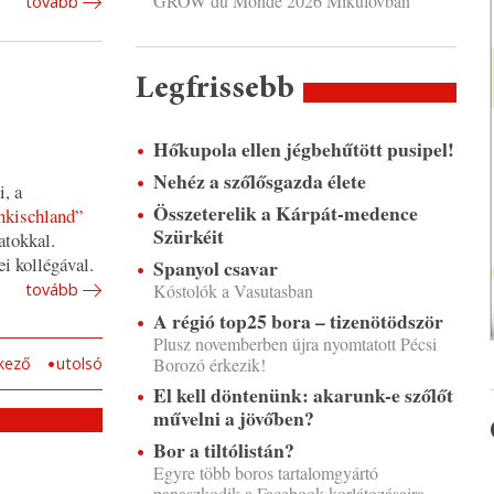
GROW du Monde 2026 Mikulovban
tovább
Legfrissebb
Hőkupola ellen jégbehűtött pusipel!
Nehéz a szőlősgazda élete
, a
Összeterelik a Kárpát-medence
nkischland”
Szürkéit
atokkal.
ei kollégával.
Spanyol csavar
Kóstolók a Vasutasban
tovább
A régió top25 bora – tizenötödször
Plusz novemberben újra nyomtatott Pécsi
Borozó érkezik!
kező
utolsó
El kell döntenünk: akarunk-e szőlőt
művelni a jövőben?
Bor a tiltólistán?
Egyre több boros tartalomgyártó
panaszkodik a Facebook korlátozásaira