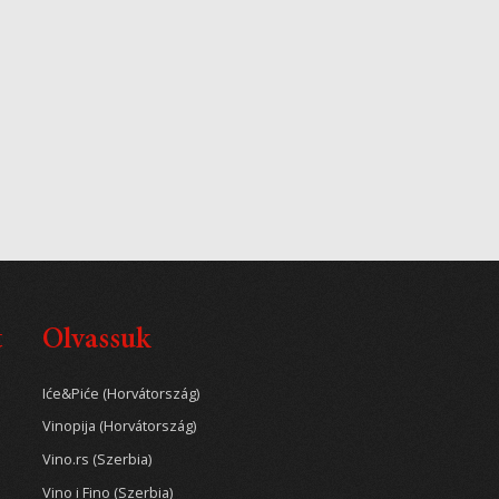
t
Olvassuk
Iće&Piće (Horvátország)
Vinopija (Horvátország)
Vino.rs (Szerbia)
Vino i Fino (Szerbia)