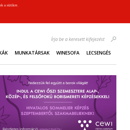
k a sütikre.
Írja be a keresett kifejezést
KÁK
MUNKATÁRSAK
WINESOFA
LECSENGÉS