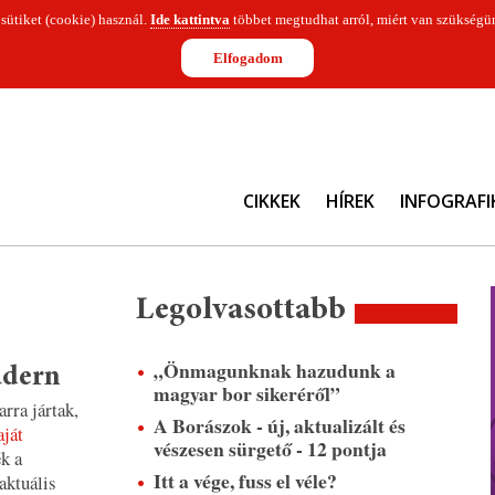
 sütiket (cookie) használ.
Ide kattintva
többet megtudhat arról, miért van szükségün
Elfogadom
CIKKEK
HÍREK
INFOGRAFI
Legolvasottabb
„Önmagunknak hazudunk a
üdern
magyar bor sikeréről”
rra jártak,
A Borászok - új, aktualizált és
aját
vészesen sürgető - 12 pontja
ék a
Itt a vége, fuss el véle?
 aktuális