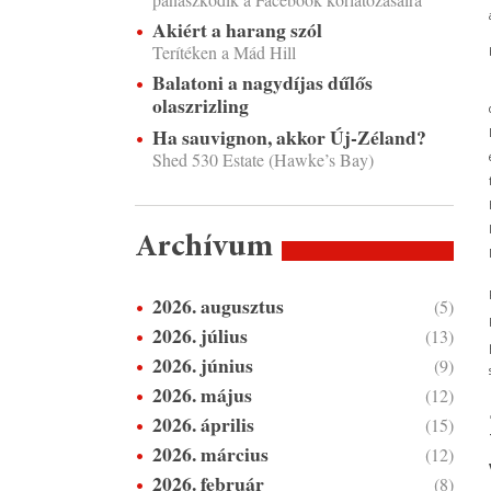
Akiért a harang szól
Terítéken a Mád Hill
Balatoni a nagydíjas dűlős
olaszrizling
Ha sauvignon, akkor Új-Zéland?
Shed 530 Estate (Hawke’s Bay)
Archívum
2026. augusztus
(5)
2026. július
(13)
2026. június
(9)
2026. május
(12)
2026. április
(15)
2026. március
(12)
2026. február
(8)