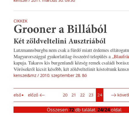
kenszei
2011. március 30. 09:30
CIKKEK
Grooner a Billából
Két zöldveltelini Ausztriából
Lutzmannsburgba nem csak a fürdő miatt érdemes ellátogatni
Magyarországgal gyakorlatilag összeérő település a
„Blaufrä
kapuja. Takaros kis burgenlandi község remek családi borász
Vörösekről kicsit később, két zöldveltelinit kóstoltunk kensz
kenszei&mz
2010. szeptember 28. 8ó
első
előző
20
21
22
23
24
követ
Összesen
72
db találat.
24/24
oldal.