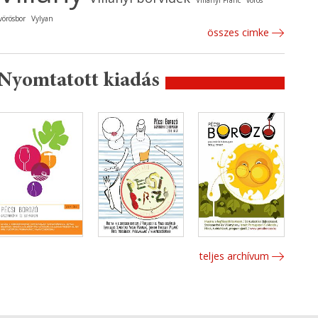
Villányi Franc
vörös
vörösbor
Vylyan
összes cimke
Nyomtatott kiadás
teljes archívum