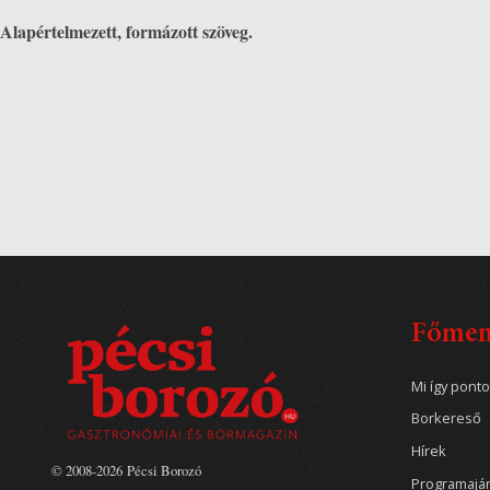
Alapértelmezett, formázott szöveg.
Főme
Mi így pont
Borkereső
Hírek
© 2008-2026 Pécsi Borozó
Programajá