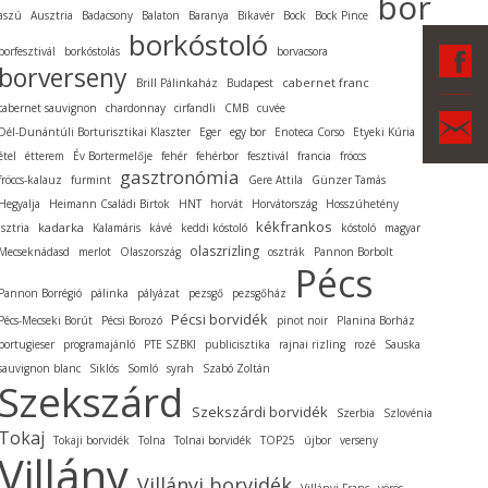
bor
aszú
Ausztria
Badacsony
Balaton
Baranya
Bikavér
Bock
Bock Pince
borkóstoló
F
borfesztivál
borkóstolás
borvacsora
borverseny
cabernet franc
Brill Pálinkaház
Budapest
cabernet sauvignon
chardonnay
cirfandli
CMB
cuvée
Ka
Dél-Dunántúli Borturisztikai Klaszter
Eger
egy bor
Enoteca Corso
Etyeki Kúria
étel
étterem
Év Bortermelője
fehér
fehérbor
fesztivál
francia
fröccs
gasztronómia
fröccs-kalauz
furmint
Gere Attila
Günzer Tamás
Hegyalja
Heimann Családi Birtok
HNT
horvát
Horvátország
Hosszúhetény
kékfrankos
kadarka
Isztria
Kalamáris
kávé
keddi kóstoló
kóstoló
magyar
olaszrizling
Mecseknádasd
merlot
Olaszország
osztrák
Pannon Borbolt
Pécs
Pannon Borrégió
pálinka
pályázat
pezsgő
pezsgőház
Pécsi borvidék
Pécs-Mecseki Borút
Pécsi Borozó
pinot noir
Planina Borház
portugieser
programajánló
PTE SZBKI
publicisztika
rajnai rizling
rozé
Sauska
sauvignon blanc
Siklós
Somló
syrah
Szabó Zoltán
Szekszárd
Szekszárdi borvidék
Szerbia
Szlovénia
Tokaj
Tokaji borvidék
Tolna
Tolnai borvidék
TOP25
újbor
verseny
Villány
Villányi borvidék