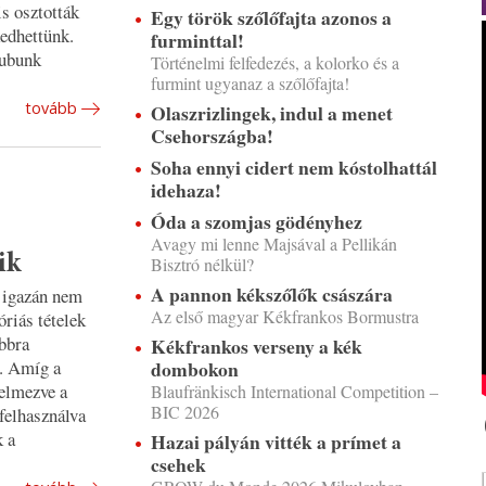
is osztották
Egy török szőlőfajta azonos a
kedhettünk.
furminttal!
lubunk
Történelmi felfedezés, a kolorko és a
furmint ugyanaz a szőlőfajta!
tovább
Olaszrizlingek, indul a menet
Csehországba!
Soha ennyi cidert nem kóstolhattál
idehaza!
Óda a szomjas gödényhez
Avagy mi lenne Majsával a Pellikán
ik
Bisztró nélkül?
A pannon kékszőlők császára
e igazán nem
Az első magyar Kékfrankos Bormustra
riás tételek
bbra
Kékfrankos verseny a kék
l. Amíg a
dombokon
telmezve a
Blaufränkisch International Competition –
BIC 2026
 felhasználva
k a
Hazai pályán vitték a prímet a
csehek