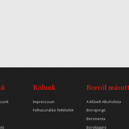
nü
Rólunk
Borról másut
ozunk
Impresszum
A Művelt Alkoholista
Felhasználási feltételek
Borrajongó
Borsmenta
nló
Borvilágjáró