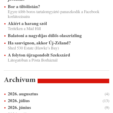
Bor a tiltólistán?
Egyre több boros tartalomgyártó panaszkodik a Facebook
korlátozásaira
Akiért a harang szól
Terítéken a Mád Hill
Balatoni a nagydíjas dűlős olaszrizling
Ha sauvignon, akkor Új-Zéland?
Shed 530 Estate (Hawke’s Bay)
A folyton újragondolt Szekszárd
Látogatóban a Pósta Borháznál
Archívum
2026. augusztus
(4)
2026. július
(13)
2026. június
(9)