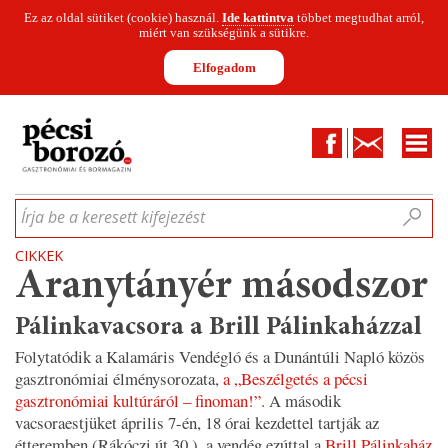
Ez az oldal sütiket (cookie) használ.
Ide kattintva
többet megtudhat arról,
miért van szükségünk a sütikre.
Elfogadom
Facebook
Kapcsolat
CIKKEK
HÍREK
INFOGRAFIKÁK
MUNKATÁRSAK
WINESOFA
LE
Írja be a keresett kifejezést
CIKKEK
Aranytányér másodszor
Pálinkavacsora a Brill Pálinkaházzal
Folytatódik a Kalamáris Vendégló és a Dunántúli Napló közös
gasztronómiai élménysorozata,
a „Beszélgetés a pécsi
gasztronómiai kultúráról – finoman!”.
A második
vacsoraestjüket április 7-én, 18 órai kezdettel tartják az
étteremben (Rákóczi út 30.), a vendég ezúttal a
Brill Pálinkaház