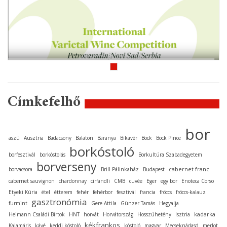
Címkefelhő
bor
aszú
Ausztria
Badacsony
Balaton
Baranya
Bikavér
Bock
Bock Pince
borkóstoló
borfesztivál
borkóstolás
Borkultúra Szabadegyetem
borverseny
cabernet franc
borvacsora
Brill Pálinkaház
Budapest
cabernet sauvignon
chardonnay
cirfandli
CMB
cuvée
Eger
egy bor
Enoteca Corso
Etyeki Kúria
étel
étterem
fehér
fehérbor
fesztivál
francia
fröccs
fröccs-kalauz
gasztronómia
furmint
Gere Attila
Günzer Tamás
Hegyalja
kadarka
Heimann Családi Birtok
HNT
horvát
Horvátország
Hosszúhetény
Isztria
kékfrankos
Kalamáris
kávé
keddi kóstoló
kóstoló
magyar
Mecseknádasd
merlot