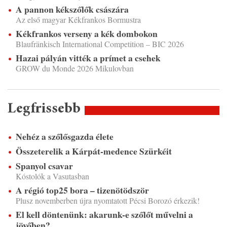
A pannon kékszőlők császára
Az első magyar Kékfrankos Bormustra
Kékfrankos verseny a kék dombokon
Blaufränkisch International Competition – BIC 2026
Hazai pályán vitték a prímet a csehek
GROW du Monde 2026 Mikulovban
Legfrissebb
Nehéz a szőlősgazda élete
Összeterelik a Kárpát-medence Szürkéit
Spanyol csavar
Kóstolók a Vasutasban
A régió top25 bora – tizenötödször
Plusz novemberben újra nyomtatott Pécsi Borozó érkezik!
El kell döntenünk: akarunk-e szőlőt művelni a
jövőben?