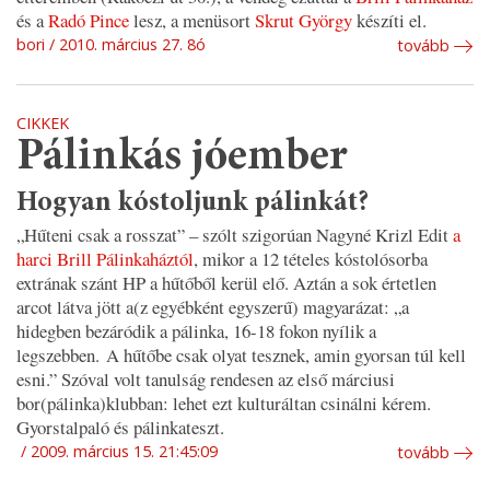
és a
Radó Pince
lesz, a menüsort
Skrut György
készíti el.
bori
2010. március 27. 8ó
tovább
CIKKEK
Pálinkás jóember
Hogyan kóstoljunk pálinkát?
„Hűteni csak a rosszat”
– szólt szigorúan Nagyné Krizl Edit
a
harci Brill Pálinkaháztól
, mikor a 12 tételes kóstolósorba
extrának szánt HP a hűtőből kerül elő. Aztán a sok értetlen
arcot látva jött a(z egyébként egyszerű) magyarázat: „
a
hidegben bezáródik a pálinka, 16-18 fokon nyílik a
legszebben. A hűtőbe csak olyat tesznek, amin gyorsan túl kell
esni.”
Szóval volt tanulság rendesen az első márciusi
bor(pálinka)klubban: lehet ezt kulturáltan csinálni kérem.
Gyorstalpaló és pálinkateszt.
2009. március 15. 21:45:09
tovább