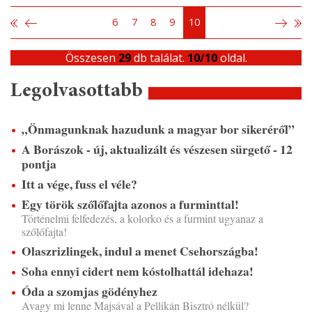
6
7
8
9
10
Összesen
29
db találat.
10/10
oldal.
Legolvasottabb
„Önmagunknak hazudunk a magyar bor sikeréről”
A Borászok - új, aktualizált és vészesen sürgető - 12
pontja
Itt a vége, fuss el véle?
Egy török szőlőfajta azonos a furminttal!
Történelmi felfedezés, a kolorko és a furmint ugyanaz a
szőlőfajta!
Olaszrizlingek, indul a menet Csehországba!
Soha ennyi cidert nem kóstolhattál idehaza!
Óda a szomjas gödényhez
Avagy mi lenne Majsával a Pellikán Bisztró nélkül?