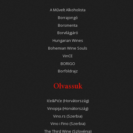
A Művelt Alkoholista
Borrajongó
Borsmenta
Borvilágjáró
Hungarian Wines
Bohemian Wine Souls
VinCE
BORIGO
Borföldrajz
Olvassuk
Iće&Piće (Horvátország)
Vinopija (Horvátország)
Vino.rs (Szerbia)
Vino i Fino (Szerbia)
The Third Wine (Szlovénia)