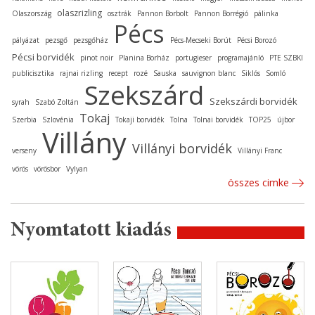
olaszrizling
Olaszország
osztrák
Pannon Borbolt
Pannon Borrégió
pálinka
Pécs
pályázat
pezsgő
pezsgőház
Pécs-Mecseki Borút
Pécsi Borozó
Pécsi borvidék
pinot noir
Planina Borház
portugieser
programajánló
PTE SZBKI
publicisztika
rajnai rizling
recept
rozé
Sauska
sauvignon blanc
Siklós
Somló
Szekszárd
Szekszárdi borvidék
syrah
Szabó Zoltán
Tokaj
Szerbia
Szlovénia
Tokaji borvidék
Tolna
Tolnai borvidék
TOP25
újbor
Villány
Villányi borvidék
verseny
Villányi Franc
vörös
vörösbor
Vylyan
összes cimke
Nyomtatott kiadás