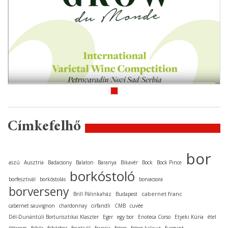
Címkefelhő
bor
aszú
Ausztria
Badacsony
Balaton
Baranya
Bikavér
Bock
Bock Pince
borkóstoló
borfesztivál
borkóstolás
borvacsora
borverseny
cabernet franc
Brill Pálinkaház
Budapest
cabernet sauvignon
chardonnay
cirfandli
CMB
cuvée
Dél-Dunántúli Borturisztikai Klaszter
Eger
egy bor
Enoteca Corso
Etyeki Kúria
étel
étterem
fehér
fehérbor
fesztivál
francia
fröccs
fröccs-kalauz
furmint