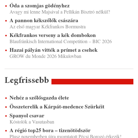
Óda a szomjas gödényhez
Avagy mi lenne Majsával a Pellikán Bisztró nélkül?
A pannon kékszőlők császára
Az első magyar Kékfrankos Bormustra
Kékfrankos verseny a kék dombokon
Blaufränkisch International Competition – BIC 2026
Hazai pályán vitték a prímet a csehek
GROW du Monde 2026 Mikulovban
Legfrissebb
Nehéz a szőlősgazda élete
Összeterelik a Kárpát-medence Szürkéit
Spanyol csavar
Kóstolók a Vasutasban
A régió top25 bora – tizenötödször
Plusz novemberben újra nyomtatott Pécsi Borozó érkezik!