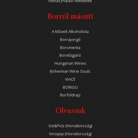
Felhasználási feltételek
Borról másutt
A Művelt Alkoholista
Borrajongó
Borsmenta
Borvilágjáró
Hungarian Wines
Bohemian Wine Souls
VinCE
BORIGO
Borföldrajz
Olvassuk
Iće&Piće (Horvátország)
Vinopija (Horvátország)