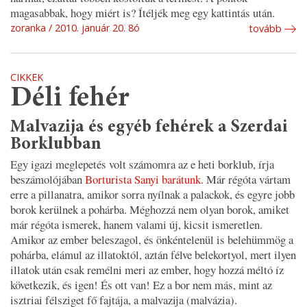
magasabbak, hogy miért is? Ítéljék meg egy kattintás után.
zoranka
2010. január 20. 8ó
tovább
CIKKEK
Déli fehér
Malvazija és egyéb fehérek a Szerdai
Borklubban
Egy igazi meglepetés volt számomra az e heti borklub, írja
beszámolójában
Borturista Sanyi barátunk.
Már régóta vártam
erre a pillanatra, amikor sorra nyílnak a palackok, és egyre jobb
borok kerülnek a pohárba. Méghozzá nem olyan borok, amiket
már régóta ismerek, hanem valami új, kicsit ismeretlen.
Amikor az ember beleszagol, és önkéntelenül is belehümmög a
pohárba, elámul az illatoktól, aztán félve belekortyol, mert ilyen
illatok után csak remélni meri az ember, hogy hozzá méltó íz
következik, és igen! És ott van! Ez a bor nem más, mint az
isztriai félsziget fő fajtája, a malvazija (malvázia).