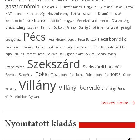
gasztronómia
Gere Attila
Günzer Tamás
Hegyalja
Heimann Családi Birtok
kadarka
HNT
horvát
Horvátország
Hosszúhetény
Isztria
Kalamáris
kávé
kékfrankos
keddi kóstoló
kóstoló
magyar
Mecseknádasd
merlot
Olaszország
olaszrizling
osztrák
Pannon Borbolt
Pannon Borrégió
pálinka
pályázat
pezsgő
Pécs
Pécsi borvidék
pezsgőház
Pécs-Mecseki Borút
Pécsi Borozó
pinot noir
Planina Borház
portugieser
programajánló
PTE SZBKI
publicisztika
rajnai rizling
recept
rozé
Sauska
sauvignon blanc
Siklós
Somló
syrah
Szekszárd
Szekszárdi borvidék
Szabó Zoltán
Tokaj
Szerbia
Szlovénia
Tokaji borvidék
Tolna
Tolnai borvidék
TOP25
újbor
Villány
Villányi borvidék
verseny
Villányi Franc
vörös
vörösbor
Vylyan
összes cimke
Nyomtatott kiadás