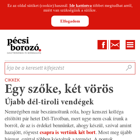
Ez az oldal sütiket (cookie) használ.
Ide kattintva
többet megtudhat arról,
miért van szükségünk a sütikre.
Elfogadom
Facebook
Kapcsolat
CIKKEK
HÍREK
INFOGRAFIKÁK
MUNKATÁRSAK
WINESOFA
LE
Írja be a keresett kifejezést
CIKKEK
Egy szőke, két vörös
Újabb dél-tiroli vendégek
Nemrégiben már beszámoltunk róla, hogy kenszei kolléga
eltöltött pár hetet Dél-Tirolban, mert ugye nem csak írunk a
borról, de az is érdekel bennünket, ahogy készül, szóval amint
csapra is vertünk két bort
hazajött, rögvest
. Most meg újabb
hármat, ezúttal többen kóstoltuk a termést. A pontok