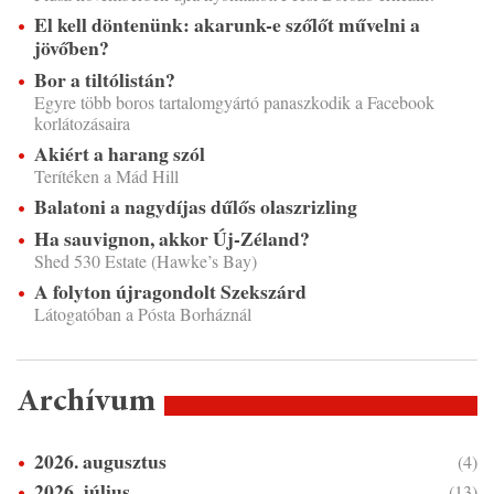
El kell döntenünk: akarunk-e szőlőt művelni a
jövőben?
Bor a tiltólistán?
Egyre több boros tartalomgyártó panaszkodik a Facebook
korlátozásaira
Akiért a harang szól
Terítéken a Mád Hill
Balatoni a nagydíjas dűlős olaszrizling
Ha sauvignon, akkor Új-Zéland?
Shed 530 Estate (Hawke’s Bay)
A folyton újragondolt Szekszárd
Látogatóban a Pósta Borháznál
Archívum
2026. augusztus
(4)
2026. július
(13)