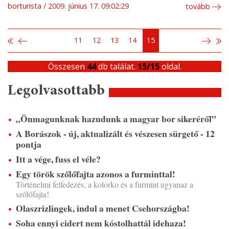
borturista
2009. június 17. 09:02:29
tovább
11
12
13
14
15
Összesen
44
db találat.
15/15
oldal.
Legolvasottabb
„Önmagunknak hazudunk a magyar bor sikeréről”
A Borászok - új, aktualizált és vészesen sürgető - 12
pontja
Itt a vége, fuss el véle?
Egy török szőlőfajta azonos a furminttal!
Történelmi felfedezés, a kolorko és a furmint ugyanaz a
szőlőfajta!
Olaszrizlingek, indul a menet Csehországba!
Soha ennyi cidert nem kóstolhattál idehaza!