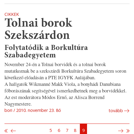
CIKKEK
Tolnai borok
Szekszárdon
Folytatódik a Borkultúra
Szabadegyetem
November 24-én a Tolnai borvidék és a tolnai borok
mutatkoznak be a szekszárdi Borkultúra Szabadegyetem soron
következő előadásán a PTE IGYFK Aulájában.
A hallgatók Wikmanné Makk Viola, a bonyhádi Danubiana
főborászának segítségével ismerkedhetnek meg a borvidékkel.
Az est moderátora Módos Ernő, az Alisca Borrend
Nagymestere.
bori
2010. november 23. 8ó
tovább
5
6
7
8
9