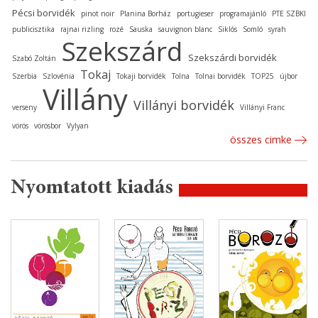
Pécsi borvidék
pinot noir
Planina Borház
portugieser
programajánló
PTE SZBKI
publicisztika
rajnai rizling
rozé
Sauska
sauvignon blanc
Siklós
Somló
syrah
Szekszárd
Szekszárdi borvidék
Szabó Zoltán
Tokaj
Szerbia
Szlovénia
Tokaji borvidék
Tolna
Tolnai borvidék
TOP25
újbor
Villány
Villányi borvidék
verseny
Villányi Franc
vörös
vörösbor
Vylyan
összes cimke
Nyomtatott kiadás