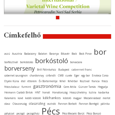
Címkefelhő
bor
aszú
Ausztria
Badacsony
Balaton
Baranya
Bikavér
Bock
Bock Pince
borkóstoló
borfesztivál
borkóstolás
borvacsora
borverseny
cabernet franc
Brill Pálinkaház
Budapest
cabernet sauvignon
chardonnay
cirfandli
CMB
cuvée
Eger
egy bor
Enoteca Corso
Etyeki Kúria
étel
étterem
Év Bortermelője
fehér
fehérbor
fesztivál
francia
fröccs
gasztronómia
fröccs-kalauz
furmint
Gere Attila
Günzer Tamás
Hegyalja
kadarka
Heimann Családi Birtok
HNT
horvát
Horvátország
Hosszúhetény
Isztria
kékfrankos
Kalamáris
kávé
keddi kóstoló
kóstoló
magyar
Mecseknádasd
merlot
olaszrizling
olasz
Olaszország
osztrák
Pannon Borbolt
Pannon Borrégió
pálinka
Pécs
pályázat
pezsgő
pezsgőház
Pécs-Mecseki Borút
Pécsi Borozó