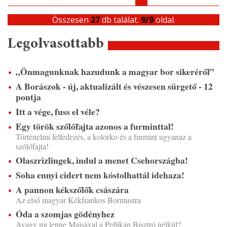
Összesen
27
db találat.
9/9
oldal.
Legolvasottabb
„Önmagunknak hazudunk a magyar bor sikeréről”
A Borászok - új, aktualizált és vészesen sürgető - 12
pontja
Itt a vége, fuss el véle?
Egy török szőlőfajta azonos a furminttal!
Történelmi felfedezés, a kolorko és a furmint ugyanaz a
szőlőfajta!
Olaszrizlingek, indul a menet Csehországba!
Soha ennyi cidert nem kóstolhattál idehaza!
A pannon kékszőlők császára
Az első magyar Kékfrankos Bormustra
Óda a szomjas gödényhez
Avagy mi lenne Majsával a Pellikán Bisztró nélkül?