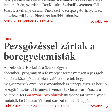
január 19-én, szerdán a BorKultúra SzabadEgyetemen Gál
József, a villányi Csányi Pincészet vezérigazgató-helyettese,
a szekszárdi Liszt Pincészet korábbi főborásza.
bori
2011. január 17. 08:14:52
tovább
CIKKEK
Pezsgőzéssel zártak a
boregyetemisták
A szekszárdi Borkultúra SzabadEgyetem
decemberi programján a főszerepet természetesen a pezsgők
kapták a közelgő ünnepekre való tekintettel, hogy
megkönnyítsük ezzel résztvevőinknek az ünnepi asztalra kerülő
pezsgőválasztást. Garamvári Vencel és Garamvári Zsuzsa a
balatonlellei
Garamvári Szőlőbirtok
tulajdonosai személyesen
mutatták be Chateau Vincent sorozat mind a 7 tagját.
Guld Zsuzsanna
2011. január 3. 10:38:41
tovább