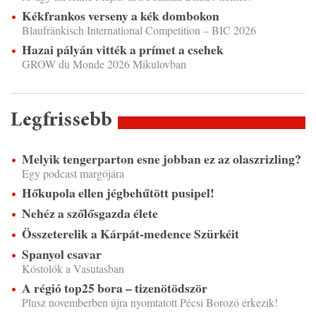
Kékfrankos verseny a kék dombokon
Blaufränkisch International Competition – BIC 2026
Hazai pályán vitték a prímet a csehek
GROW du Monde 2026 Mikulovban
Legfrissebb
Melyik tengerparton esne jobban ez az olaszrizling?
Egy podcast margójára
Hőkupola ellen jégbehűtött pusipel!
Nehéz a szőlősgazda élete
Összeterelik a Kárpát-medence Szürkéit
Spanyol csavar
Kóstolók a Vasutasban
A régió top25 bora – tizenötödször
Plusz novemberben újra nyomtatott Pécsi Borozó érkezik!