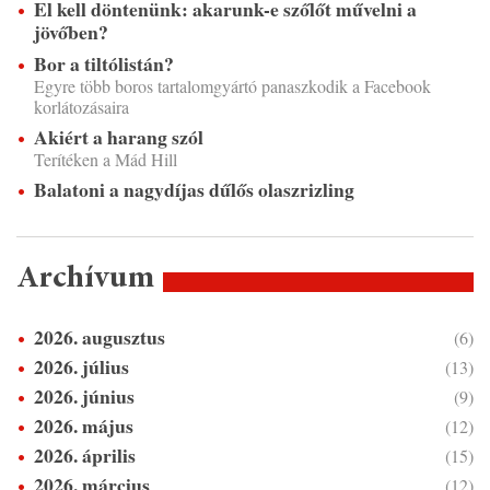
El kell döntenünk: akarunk-e szőlőt művelni a
jövőben?
Bor a tiltólistán?
Egyre több boros tartalomgyártó panaszkodik a Facebook
korlátozásaira
Akiért a harang szól
Terítéken a Mád Hill
Balatoni a nagydíjas dűlős olaszrizling
Archívum
2026. augusztus
(6)
2026. július
(13)
2026. június
(9)
2026. május
(12)
2026. április
(15)
2026. március
(12)