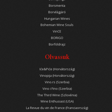
Borsmenta
Borvilágjáró
Hungarian Wines
Bohemian Wine Souls
VinCE
BORIGO
Borföldrajz
Olvassuk
Iće&Piće (Horvátország)
Vinopija (Horvátország)
Vino.rs (Szerbia)
Vino i Fino (Szerbia)
The Third Wine (Szlovénia)
Wine Enthusiast (USA)
La Revue du vin de France (Franciaország)