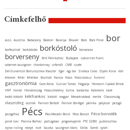
Címkefelhő
bor
aszú
Ausztria
Badacsony
Balaton
Baranya
Bikavér
Bock
Bock Pince
borkóstoló
borfesztivál
borkóstolás
borvacsora
borverseny
cabernet franc
Brill Pálinkaház
Budapest
cabernet sauvignon
chardonnay
cirfandli
CMB
cuvée
Dél-Dunántúli Borturisztikai Klaszter
Eger
egy bor
Enoteca Corso
Etyeki Kúria
étel
étterem
fehér
fehérbor
fesztivál
francia
fröccs
fröccs-kalauz
furmint
gasztronómia
Gere Attila
Günzer Tamás
Hegyalja
Heimann Családi Birtok
kadarka
HNT
horvát
Horvátország
Hosszúhetény
Isztria
Kalamáris
kávé
kékfrankos
keddi kóstoló
kóstoló
magyar
Mecseknádasd
merlot
Olaszország
olaszrizling
osztrák
Pannon Borbolt
Pannon Borrégió
pálinka
pályázat
pezsgő
Pécs
Pécsi borvidék
pezsgőház
Pécs-Mecseki Borút
Pécsi Borozó
pinot noir
Planina Borház
portugieser
programajánló
PTE SZBKI
publicisztika
rajnai rizling
recept
rozé
Sauska
sauvignon blanc
Siklós
Somló
syrah