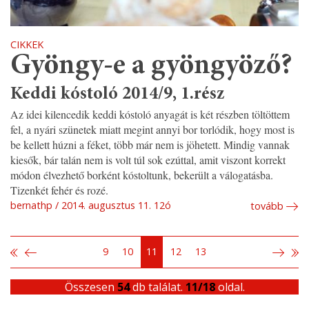
CIKKEK
Gyöngy-e a gyöngyöző?
Keddi kóstoló 2014/9, 1.rész
Az idei kilencedik keddi kóstoló anyagát is két részben töltöttem
fel, a nyári szünetek miatt megint annyi bor torlódik, hogy most is
be kellett húzni a féket, több már nem is jöhetett. Mindig vannak
kiesők, bár talán nem is volt túl sok ezúttal, amit viszont korrekt
módon élvezhető borként kóstoltunk, bekerült a válogatásba.
Tizenkét fehér és rozé.
bernathp
2014. augusztus 11. 12ó
tovább
9
10
11
12
13
Összesen
54
db találat.
11/18
oldal.