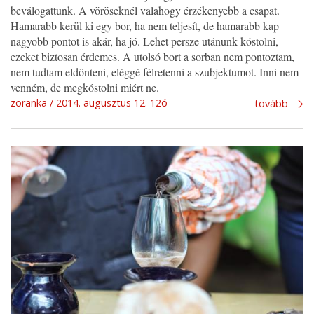
beválogattunk. A vöröseknél valahogy érzékenyebb a csapat.
Hamarabb kerül ki egy bor, ha nem teljesít, de hamarabb kap
nagyobb pontot is akár, ha jó. Lehet persze utánunk kóstolni,
ezeket biztosan érdemes. A utolsó bort a sorban nem pontoztam,
nem tudtam eldönteni, eléggé félretenni a szubjektumot. Inni nem
venném, de megkóstolni miért ne.
zoranka
2014. augusztus 12. 12ó
tovább