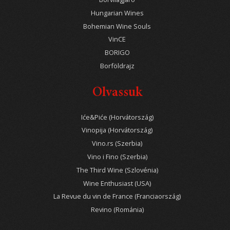
Hungarian Wines
Bohemian Wine Souls
VinCE
BORIGO
Borföldrajz
Olvassuk
Iće&Piće (Horvátország)
Vinopija (Horvátország)
Vino.rs (Szerbia)
Vino i Fino (Szerbia)
The Third Wine (Szlovénia)
Wine Enthusiast (USA)
La Revue du vin de France (Franciaország)
Revino (Románia)