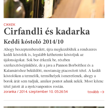
CIKKEK
Cirfandli és kadarka
Keddi kóstoló 2014/10
Ahogy beszeptemberedett, újra megkezdődtek a rendszeres
keddi kóstolók is, legalább kéthetente kóstoljuk az
újdonságokat. Sok bor érkezik be, részben
szerkesztőségünkhöz, de a java a Pannon Borbolthoz és a
Kalamárishoz beküldött, mostanság piacosított tétel. A keddi
kóstolókon a termelők, termőhelyek ismeretlenek, ahogy a
borok árát sem tudjuk, amikor pontot adunk nekik. Most kilenc
tétel jutott át a nyolcvanpontos rostán.
zoranka
2014. szeptember 10. 05:26:54
tovább