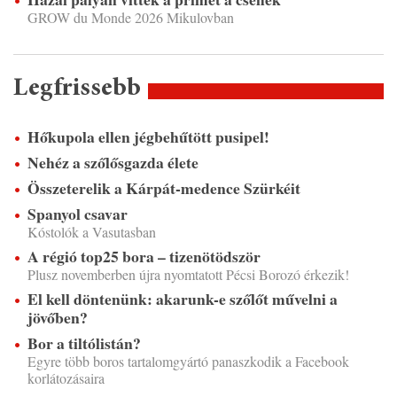
GROW du Monde 2026 Mikulovban
Legfrissebb
Hőkupola ellen jégbehűtött pusipel!
Nehéz a szőlősgazda élete
Összeterelik a Kárpát-medence Szürkéit
Spanyol csavar
Kóstolók a Vasutasban
A régió top25 bora – tizenötödször
Plusz novemberben újra nyomtatott Pécsi Borozó érkezik!
El kell döntenünk: akarunk-e szőlőt művelni a
jövőben?
Bor a tiltólistán?
Egyre több boros tartalomgyártó panaszkodik a Facebook
korlátozásaira