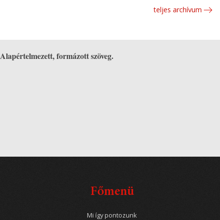
teljes archívum
Alapértelmezett, formázott szöveg.
Főmenü
Mi így pontozunk