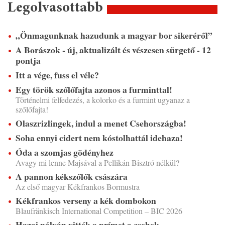
Legolvasottabb
„Önmagunknak hazudunk a magyar bor sikeréről”
A Borászok - új, aktualizált és vészesen sürgető - 12
pontja
Itt a vége, fuss el véle?
Egy török szőlőfajta azonos a furminttal!
Történelmi felfedezés, a kolorko és a furmint ugyanaz a
szőlőfajta!
Olaszrizlingek, indul a menet Csehországba!
Soha ennyi cidert nem kóstolhattál idehaza!
Óda a szomjas gödényhez
Avagy mi lenne Majsával a Pellikán Bisztró nélkül?
A pannon kékszőlők császára
Az első magyar Kékfrankos Bormustra
Kékfrankos verseny a kék dombokon
Blaufränkisch International Competition – BIC 2026
Hazai pályán vitték a prímet a csehek