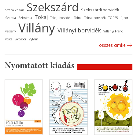
Szekszárd
Szekszárdi borvidék
Szabó Zoltán
Tokaj
Szerbia
Szlovénia
Tokaji borvidék
Tolna
Tolnai borvidék
TOP25
újbor
Villány
Villányi borvidék
verseny
Villányi Franc
vörös
vörösbor
Vylyan
összes cimke
Nyomtatott kiadás