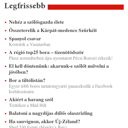
Legfrissebb
Nehéz a szőlősgazda élete
Összeterelik a Kárpát-medence Szürkéit
Spanyol csavar
Kóstolók a Vasutasban
A régió top25 bora – tizenötödször
Plusz novemberben újra nyomtatott Pécsi Borozó érkezik!
El kell döntenünk: akarunk-e szőlőt művelni a
jövőben?
Bor a tiltólistán?
Egyre több boros tartalomgyártó panaszkodik a Facebook
korlátozásaira
Akiért a harang szól
Terítéken a Mád Hill
Balatoni a nagydíjas dűlős olaszrizling
Ha sauvignon, akkor Új-Zéland?
Shed 530 Estate (Hawke’s Bay)