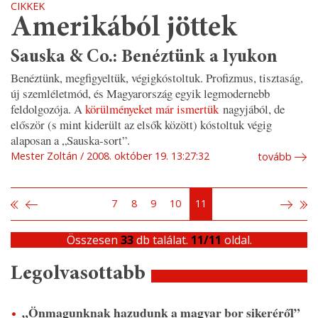
CIKKEK
Amerikából jöttek
Sauska & Co.: Benéztünk a lyukon
Benéztünk, megfigyeltük, végigkóstoltuk. Profizmus, tisztaság,
új szemléletmód, és Magyarország egyik legmodernebb
feldolgozója. A
körülményeket már ismertük
nagyjából, de
először (s mint kiderült az elsők között) kóstoltuk végig
alaposan a „Sauska-sort”.
Mester Zoltán
2008. október 19. 13:27:32
tovább
7
8
9
10
11
Összesen
33
db találat.
11/11
oldal.
Legolvasottabb
„Önmagunknak hazudunk a magyar bor sikeréről”