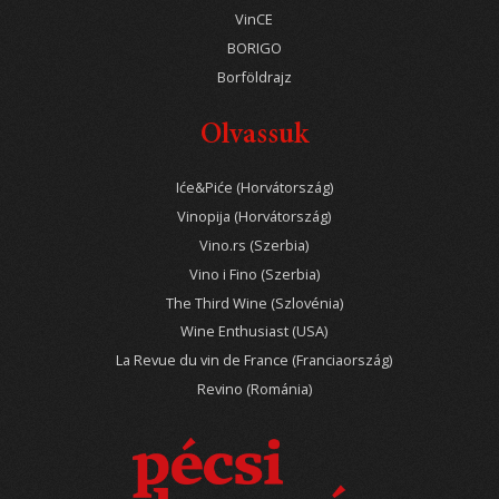
VinCE
BORIGO
Borföldrajz
Olvassuk
Iće&Piće (Horvátország)
Vinopija (Horvátország)
Vino.rs (Szerbia)
Vino i Fino (Szerbia)
The Third Wine (Szlovénia)
Wine Enthusiast (USA)
La Revue du vin de France (Franciaország)
Revino (Románia)