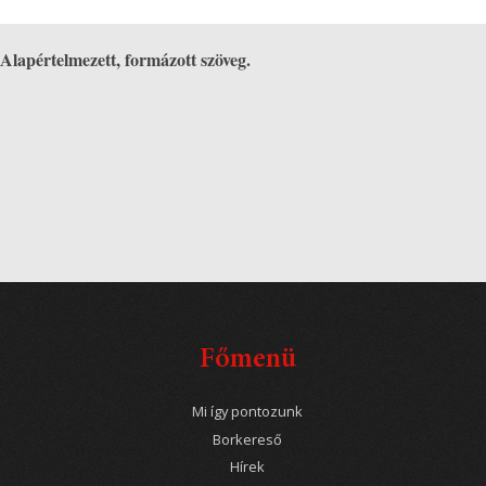
Alapértelmezett, formázott szöveg.
Főmenü
Mi így pontozunk
Borkereső
Hírek