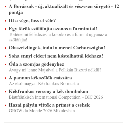
A Borászok - új, aktualizált és vészesen sürgető - 12
pontja
Itt a vége, fuss el véle?
Egy török szőlőfajta azonos a furminttal!
Történelmi felfedezés, a kolorko és a furmint ugyanaz a
szőlőfajta!
Olaszrizlingek, indul a menet Csehországba!
Soha ennyi cidert nem kóstolhattál idehaza!
Óda a szomjas gödényhez
Avagy mi lenne Majsával a Pellikán Bisztró nélkül?
A pannon kékszőlők császára
Az első magyar Kékfrankos Bormustra
Kékfrankos verseny a kék dombokon
Blaufränkisch International Competition – BIC 2026
Hazai pályán vitték a prímet a csehek
GROW du Monde 2026 Mikulovban