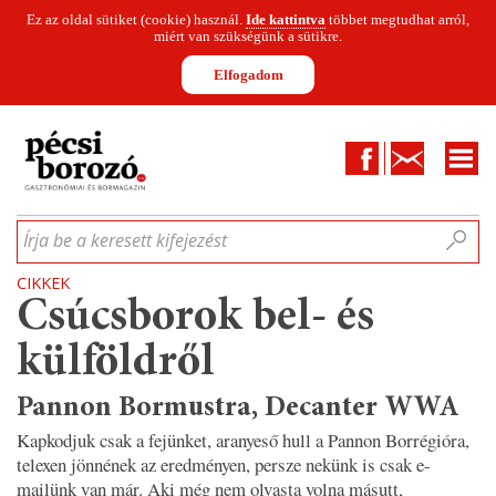
Ez az oldal sütiket (cookie) használ.
Ide kattintva
többet megtudhat arról,
miért van szükségünk a sütikre.
Elfogadom
Facebook
Kapcsolat
CIKKEK
HÍREK
INFOGRAFIKÁK
MUNKATÁRSAK
WINESOFA
LE
Írja be a keresett kifejezést
CIKKEK
Csúcsborok bel- és
külföldről
Pannon Bormustra, Decanter WWA
Kapkodjuk csak a fejünket, aranyeső hull a Pannon Borrégióra,
telexen jönnének az eredményen, persze nekünk is csak e-
mailünk van már. Aki még nem olvasta volna másutt,