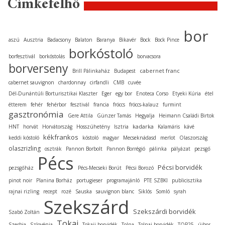
Címkefelhő
bor
aszú
Ausztria
Badacsony
Balaton
Baranya
Bikavér
Bock
Bock Pince
borkóstoló
borfesztivál
borkóstolás
borvacsora
borverseny
cabernet franc
Brill Pálinkaház
Budapest
cabernet sauvignon
chardonnay
cirfandli
CMB
cuvée
Dél-Dunántúli Borturisztikai Klaszter
Eger
egy bor
Enoteca Corso
Etyeki Kúria
étel
étterem
fehér
fehérbor
fesztivál
francia
fröccs
fröccs-kalauz
furmint
gasztronómia
Gere Attila
Günzer Tamás
Hegyalja
Heimann Családi Birtok
kadarka
HNT
horvát
Horvátország
Hosszúhetény
Isztria
Kalamáris
kávé
kékfrankos
keddi kóstoló
kóstoló
magyar
Mecseknádasd
merlot
Olaszország
olaszrizling
osztrák
Pannon Borbolt
Pannon Borrégió
pálinka
pályázat
pezsgő
Pécs
Pécsi borvidék
pezsgőház
Pécs-Mecseki Borút
Pécsi Borozó
pinot noir
Planina Borház
portugieser
programajánló
PTE SZBKI
publicisztika
rajnai rizling
recept
rozé
Sauska
sauvignon blanc
Siklós
Somló
syrah
Szekszárd
Szekszárdi borvidék
Szabó Zoltán
Tokaj
Szerbia
Szlovénia
Tokaji borvidék
Tolna
Tolnai borvidék
TOP25
újbor