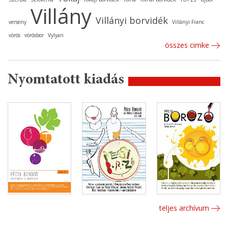
Villány
Villányi borvidék
verseny
Villányi Franc
vörös
vörösbor
Vylyan
összes cimke
Nyomtatott kiadás
teljes archívum