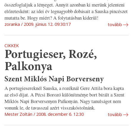
összefoglaljuk a lényeget. Annyit azonban ki merünk jelenteni
előzetesként: az idei év legnagyobb dobásait a Sauska pincészet
mutatta be. Hogy miért? A folytatásban kiderül!
zoranka
2009. június 12. 09:30:17
tovább
CIKKEK
Portugieser, Rozé,
Palkonya
Szent Miklós Napi Borverseny
A portugiesereknél Sauska, a rozéknál Gere Attila bora kapta
az első díjat. A Pécsi Borozó különítménye bort bírált a Szent
Miklós Napi Borversenyen Palkonyán. Nagy tanulságot nem
vonunk le, de tavasszal azért visszakóstolnánk.
Mester Zoltán
2008. december 6. 12:30
tovább