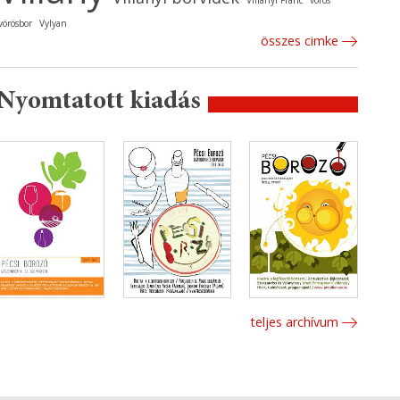
Villányi Franc
vörös
vörösbor
Vylyan
összes cimke
Nyomtatott kiadás
teljes archívum