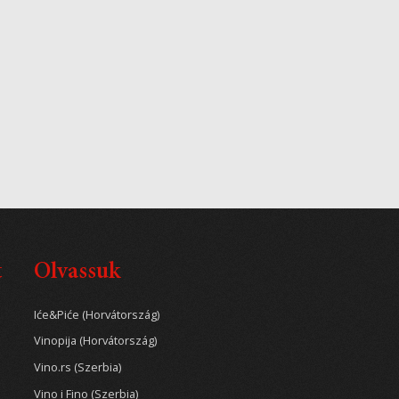
t
Olvassuk
Iće&Piće (Horvátország)
Vinopija (Horvátország)
Vino.rs (Szerbia)
Vino i Fino (Szerbia)