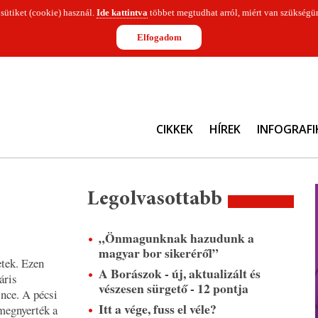
 sütiket (cookie) használ.
Ide kattintva
többet megtudhat arról, miért van szükségün
Elfogadom
CIKKEK
HÍREK
INFOGRAFI
Legolvasottabb
„Önmagunknak hazudunk a
magyar bor sikeréről”
etek. Ezen
A Borászok - új, aktualizált és
áris
vészesen sürgető - 12 pontja
nce. A pécsi
Itt a vége, fuss el véle?
 megnyerték a