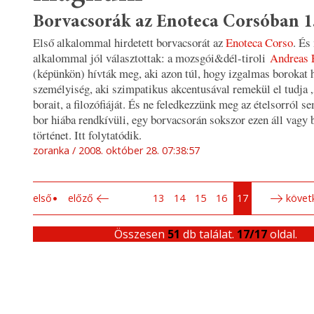
Borvacsorák az Enoteca Corsóban 1
Első alkalommal hirdetett borvacsorát az
Enoteca Corso
. És
alkalommal jól választottak: a mozsgói&dél-tiroli
Andreas 
(képünkön) hívták meg, aki azon túl, hogy izgalmas borokat h
személyiség, aki szimpatikus akcentusával remekül el tudja 
borait, a filozófiáját. És ne feledkezzünk meg az ételsorról se
bor hiába rendkívüli, egy borvacsorán sokszor ezen áll vagy 
történet. Itt folytatódik.
zoranka
2008. október 28. 07:38:57
első
előző
13
14
15
16
17
követ
Összesen
51
db találat.
17/17
oldal.