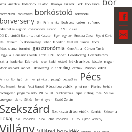
bor
aszú
Ausztria
Badacsony
Balaton
Baranya
Bikavér
Bock
Bock Pince
borkóstoló
F
borfesztivál
borkóstolás
borvacsora
borverseny
cabernet franc
Brill Pálinkaház
Budapest
cabernet sauvignon
chardonnay
cirfandli
CMB
cuvée
Ka
Dél-Dunántúli Borturisztikai Klaszter
Eger
egy bor
Enoteca Corso
Etyeki Kúria
étel
étterem
Év Bortermelője
fehér
fehérbor
fesztivál
francia
fröccs
gasztronómia
fröccs-kalauz
furmint
Gere Attila
Günzer Tamás
Hegyalja
Heimann Családi Birtok
HNT
horvát
Horvátország
Hosszúhetény
kékfrankos
kadarka
Isztria
Kalamáris
kávé
keddi kóstoló
kóstoló
magyar
olaszrizling
Mecseknádasd
merlot
Olaszország
osztrák
Pannon Borbolt
Pécs
Pannon Borrégió
pálinka
pályázat
pezsgő
pezsgőház
Pécsi borvidék
Pécs-Mecseki Borút
Pécsi Borozó
pinot noir
Planina Borház
portugieser
programajánló
PTE SZBKI
publicisztika
rajnai rizling
rozé
Sauska
sauvignon blanc
Siklós
Somló
syrah
Szabó Zoltán
Szekszárd
Szekszárdi borvidék
Szerbia
Szlovénia
Tokaj
Tokaji borvidék
Tolna
Tolnai borvidék
TOP25
újbor
verseny
Villány
Villányi borvidék