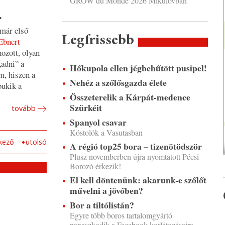
GROW du Monde 2026 Mikulovban
.
 már első
Legfrissebb
Ebnert
ozott, olyan
„adni” a
Hőkupola ellen jégbehűtött pusipel!
m, hiszen a
Nehéz a szőlősgazda élete
bukik a
Összeterelik a Kárpát-medence
Szürkéit
tovább
Spanyol csavar
Kóstolók a Vasutasban
kező
utolsó
A régió top25 bora – tizenötödször
Plusz novemberben újra nyomtatott Pécsi
Borozó érkezik!
El kell döntenünk: akarunk-e szőlőt
művelni a jövőben?
Bor a tiltólistán?
Egyre több boros tartalomgyártó
panaszkodik a Facebook korlátozásaira