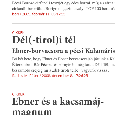
Pécsi Borozó cirfandli tesztjét egy édes borral, míg a száraz
cirfandli bekerült a Borigo magazin tavalyi TOP 100 bora kö
bori
2009. február 11. 08:17:55
CIKKEK
Dél(-tirol)i tél
Ebner-borvacsora a pécsi Kalamári
Bő két hete, hogy Ebner és Ebner borvacsoráján jártunk a K
Étteremben. Bár Pécsett és környékén még tart a Déli Tél, m
beszámoló erejéig mi a „dél-tiroli télbe” vágyunk vissza .
Radics M. Péter
2008. december 8. 17:26:25
CIKKEK
Ebner és a kacsamáj-
magnum