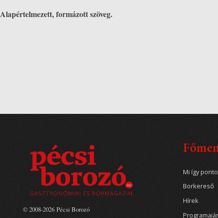
Alapértelmezett, formázott szöveg.
Főme
Mi így pont
Borkereső
Hírek
© 2008-2026 Pécsi Borozó
Programajá