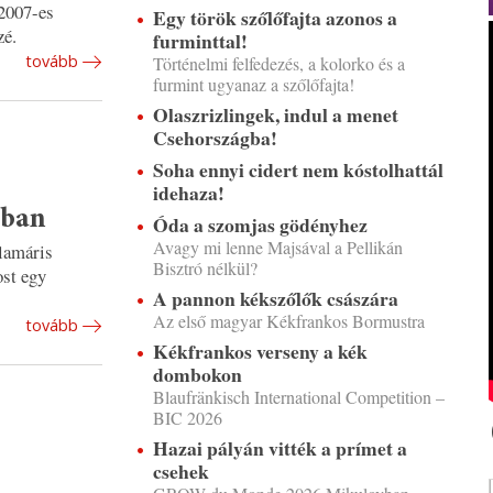
 2007-es
Egy török szőlőfajta azonos a
zé.
furminttal!
tovább
Történelmi felfedezés, a kolorko és a
furmint ugyanaz a szőlőfajta!
Olaszrizlingek, indul a menet
Csehországba!
Soha ennyi cidert nem kóstolhattál
idehaza!
sban
Óda a szomjas gödényhez
Avagy mi lenne Majsával a Pellikán
alamáris
Bisztró nélkül?
ost egy
A pannon kékszőlők császára
Az első magyar Kékfrankos Bormustra
tovább
Kékfrankos verseny a kék
dombokon
Blaufränkisch International Competition –
BIC 2026
Hazai pályán vitték a prímet a
csehek