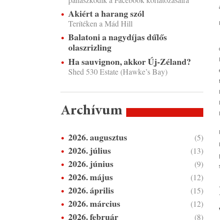
Akiért a harang szól
Terítéken a Mád Hill
Balatoni a nagydíjas dűlős
olaszrizling
Ha sauvignon, akkor Új-Zéland?
Shed 530 Estate (Hawke’s Bay)
Archívum
2026. augusztus
(5)
2026. július
(13)
2026. június
(9)
2026. május
(12)
2026. április
(15)
2026. március
(12)
2026. február
(8)