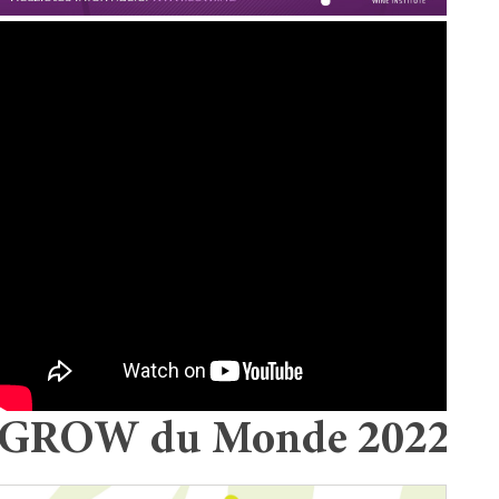
GROW du Monde 2022