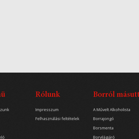
nü
Rólunk
Borról másut
ozunk
Impresszum
A Művelt Alkoholista
Felhasználási feltételek
Borrajongó
Borsmenta
nló
Borvilágjáró