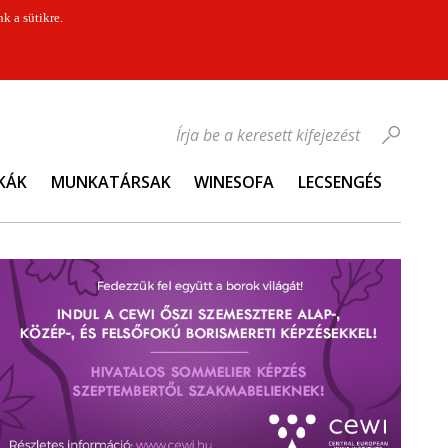
k a sütikre.
Írja be a keresett kifejezést
KÁK
MUNKATÁRSAK
WINESOFA
LECSENGÉS