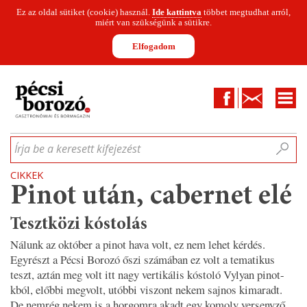
Ez az oldal sütiket (cookie) használ.
Ide kattintva
többet megtudhat arról,
miért van szükségünk a sütikre.
Elfogadom
Facebook
Kapcsolat
CIKKEK
HÍREK
INFOGRAFIKÁK
MUNKATÁRSAK
WINESOFA
LE
Írja be a keresett kifejezést
CIKKEK
Pinot után, cabernet elé
Tesztközi kóstolás
Nálunk az október a pinot hava volt, ez nem lehet kérdés.
Egyrészt a Pécsi Borozó őszi számában ez volt a tematikus
teszt, aztán meg volt itt nagy vertikális kóstoló Vylyan pinot-
kból, előbbi megvolt, utóbbi viszont nekem sajnos kimaradt.
De nemrég nekem is a horgomra akadt egy komoly versenyző,