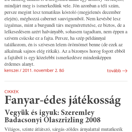
mindjárt meg is ismerkedünk vele. Jön azonban a téli szám,
persze megint lesz tematikus kóstoló (megjelenés december
elején), méghozzá cabernet sauvignonból. Nem kevésbé lesz
izgalmas, mint a burgundi társ megmérettetése, ez biztos, de a
lelkesedésem azért halványabb, sohasem tagadtam, nem éppen a
szívem csücske ez a fajta. Persze, ha szép példánnyal
találkozom, én is szívesen lelem örömömet benne (de ezek az
alkalmak sajnos elég ritkák). Az a bizonyos horog fogott ebből
a fajtából is egy közelebbi ismerkedésre mindenképpen
érdemes alanyt.
kenszei
2011. november 2. 8ó
tovább
CIKKEK
Fanyar-édes játékosság
Vegyük és igyuk: Szeremley
Badacsonyi Olaszrizling 2008
Világos, szinte átlátszó, sárgás-zöldes árnyalattal mutatkozik