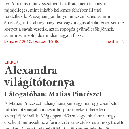
be. A bontás után visszafogott az illata, nem is annyira
fajtajelleges, mint inkább kellemes fehérbor illattal
rendelkezik. A szájban gömbölyű, nincsen benne semmi
érdesség, mint ahogy nagy test vagy magas alkoholérzet sem. A
kortyot a savak vezetik, aztán ropogós gyümölcsök jönnek,
semmi sem zöld, de minden nagyon friss.
kenszei
2010. február 16. 8ó
tovább
CIKKEK
Alexandra
világítótornya
Látogatóban: Matias Pincészet
A Matias Pincészet néhány hónapon vagy már egy éven belül
minden bizonnyal a magyar borpiac megkerülhetetlen
szereplőjévé válik. Még éppen időben vagyunk ahhoz, hogy
elsőként mutassuk be a formálódó választékot és a mögötte álló
munkát. A pécsi székhelyű Matias Pincészet jelenleg öt