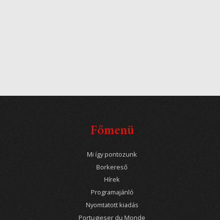
Főmenü
Mi így pontozunk
Borkereső
Hírek
Programajánló
Nyomtatott kiadás
Portugieser du Monde