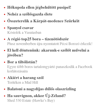
Hőkupola ellen jégbehűtött pusipel!
Nehéz a szőlősgazda élete
Összeterelik a Kárpát-medence Szürkéit
Spanyol csavar
Kóstolók a Vasutasban
A régió top25 bora – tizenötödször
Plusz novemberben újra nyomtatott Pécsi Borozó érkezik!
El kell döntenünk: akarunk-e szőlőt művelni a
jövőben?
Bor a tiltólistán?
Egyre több boros tartalomgyártó panaszkodik a Facebook
korlátozásaira
Akiért a harang szól
Terítéken a Mád Hill
Balatoni a nagydíjas dűlős olaszrizling
Ha sauvignon, akkor Új-Zéland?
Shed 530 Estate (Hawke’s Bay)