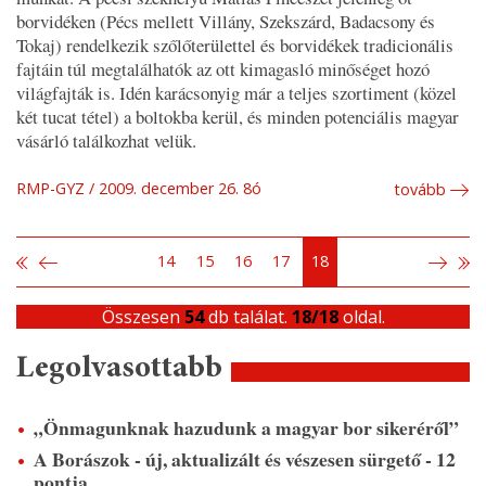
borvidéken (Pécs mellett Villány, Szekszárd, Badacsony és
Tokaj) rendelkezik szőlőterülettel és borvidékek tradicionális
fajtáin túl megtalálhatók az ott kimagasló minőséget hozó
világfajták is. Idén karácsonyig már a teljes szortiment (közel
két tucat tétel) a boltokba kerül, és minden potenciális magyar
vásárló találkozhat velük.
RMP-GYZ
2009. december 26. 8ó
tovább
14
15
16
17
18
Összesen
54
db találat.
18/18
oldal.
Legolvasottabb
„Önmagunknak hazudunk a magyar bor sikeréről”
A Borászok - új, aktualizált és vészesen sürgető - 12
pontja