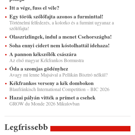
Itt a vége, fuss el véle?
Egy török szőlőfajta azonos a furminttal!
Történelmi felfedezés, a kolorko és a furmint ugyanaz a
szőlőfajta!
Olaszrizlingek, indul a menet Csehországba!
Soha ennyi cidert nem kóstolhattál idehaza!
A pannon kékszőlők császára
Az első magyar Kékfrankos Bormustra
Óda a szomjas gödényhez
Avagy mi lenne Majsával a Pellikán Bisztró nélkül?
Kékfrankos verseny a kék dombokon
Blaufränkisch International Competition – BIC 2026
Hazai pályán vitték a prímet a csehek
GROW du Monde 2026 Mikulovban
Legfrissebb