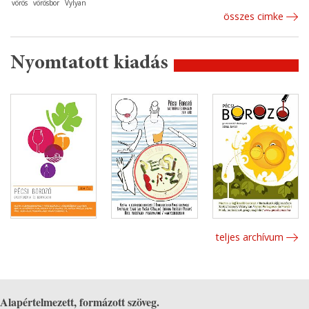
vörös
vörösbor
Vylyan
összes cimke
Nyomtatott kiadás
teljes archívum
Alapértelmezett, formázott szöveg.