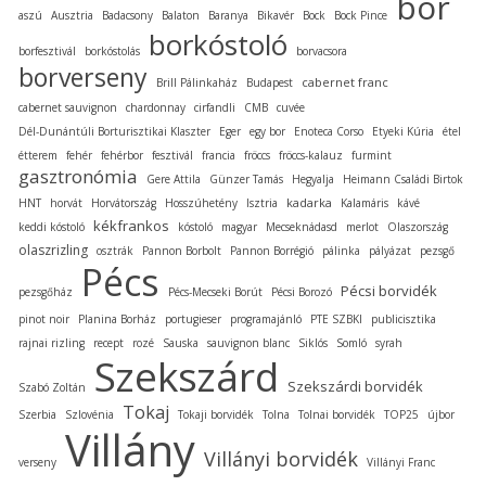
bor
aszú
Ausztria
Badacsony
Balaton
Baranya
Bikavér
Bock
Bock Pince
borkóstoló
borfesztivál
borkóstolás
borvacsora
borverseny
cabernet franc
Brill Pálinkaház
Budapest
cabernet sauvignon
chardonnay
cirfandli
CMB
cuvée
Dél-Dunántúli Borturisztikai Klaszter
Eger
egy bor
Enoteca Corso
Etyeki Kúria
étel
étterem
fehér
fehérbor
fesztivál
francia
fröccs
fröccs-kalauz
furmint
gasztronómia
Gere Attila
Günzer Tamás
Hegyalja
Heimann Családi Birtok
kadarka
HNT
horvát
Horvátország
Hosszúhetény
Isztria
Kalamáris
kávé
kékfrankos
keddi kóstoló
kóstoló
magyar
Mecseknádasd
merlot
Olaszország
olaszrizling
osztrák
Pannon Borbolt
Pannon Borrégió
pálinka
pályázat
pezsgő
Pécs
Pécsi borvidék
pezsgőház
Pécs-Mecseki Borút
Pécsi Borozó
pinot noir
Planina Borház
portugieser
programajánló
PTE SZBKI
publicisztika
rajnai rizling
recept
rozé
Sauska
sauvignon blanc
Siklós
Somló
syrah
Szekszárd
Szekszárdi borvidék
Szabó Zoltán
Tokaj
Szerbia
Szlovénia
Tokaji borvidék
Tolna
Tolnai borvidék
TOP25
újbor
Villány
Villányi borvidék
verseny
Villányi Franc