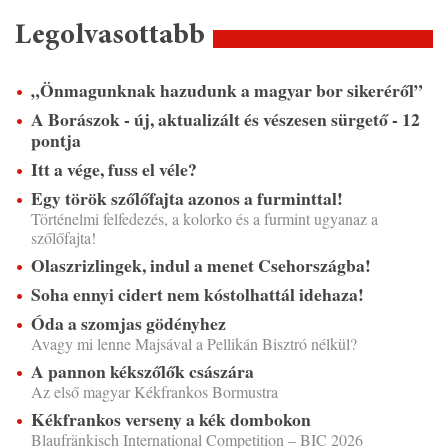
Legolvasottabb
„Önmagunknak hazudunk a magyar bor sikeréről”
A Borászok - új, aktualizált és vészesen sürgető - 12
pontja
Itt a vége, fuss el véle?
Egy török szőlőfajta azonos a furminttal!
Történelmi felfedezés, a kolorko és a furmint ugyanaz a
szőlőfajta!
Olaszrizlingek, indul a menet Csehországba!
Soha ennyi cidert nem kóstolhattál idehaza!
Óda a szomjas gödényhez
Avagy mi lenne Majsával a Pellikán Bisztró nélkül?
A pannon kékszőlők császára
Az első magyar Kékfrankos Bormustra
Kékfrankos verseny a kék dombokon
Blaufränkisch International Competition – BIC 2026