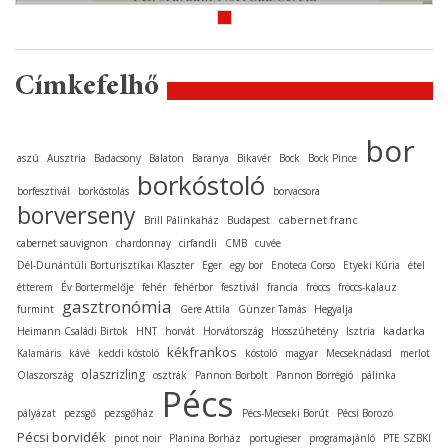
Címkefelhő
bor
aszú
Ausztria
Badacsony
Balaton
Baranya
Bikavér
Bock
Bock Pince
borkóstoló
borfesztivál
borkóstolás
borvacsora
borverseny
cabernet franc
Brill Pálinkaház
Budapest
cabernet sauvignon
chardonnay
cirfandli
CMB
cuvée
Dél-Dunántúli Borturisztikai Klaszter
Eger
egy bor
Enoteca Corso
Etyeki Kúria
étel
étterem
Év Bortermelője
fehér
fehérbor
fesztivál
francia
fröccs
fröccs-kalauz
gasztronómia
furmint
Gere Attila
Günzer Tamás
Hegyalja
kadarka
Heimann Családi Birtok
HNT
horvát
Horvátország
Hosszúhetény
Isztria
kékfrankos
Kalamáris
kávé
keddi kóstoló
kóstoló
magyar
Mecseknádasd
merlot
olaszrizling
Olaszország
osztrák
Pannon Borbolt
Pannon Borrégió
pálinka
Pécs
pályázat
pezsgő
pezsgőház
Pécs-Mecseki Borút
Pécsi Borozó
Pécsi borvidék
pinot noir
Planina Borház
portugieser
programajánló
PTE SZBKI