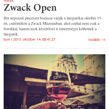
HÍREK
Zwack Open
Hét népszerű pincészet borászai várják a látogatókat október 15-
én, csütörtökön a Zwack Múzeumban, ahol ezúttal nem csak a
borokkal, hanem azok készítőivel is ismeretséget köthetnek a
látogatók.
bori
2015. október 14. 08:41:27
tovább