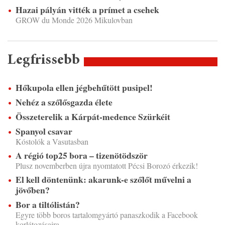
Hazai pályán vitték a prímet a csehek
GROW du Monde 2026 Mikulovban
Legfrissebb
Hőkupola ellen jégbehűtött pusipel!
Nehéz a szőlősgazda élete
Összeterelik a Kárpát-medence Szürkéit
Spanyol csavar
Kóstolók a Vasutasban
A régió top25 bora – tizenötödször
Plusz novemberben újra nyomtatott Pécsi Borozó érkezik!
El kell döntenünk: akarunk-e szőlőt művelni a
jövőben?
Bor a tiltólistán?
Egyre több boros tartalomgyártó panaszkodik a Facebook
korlátozásaira