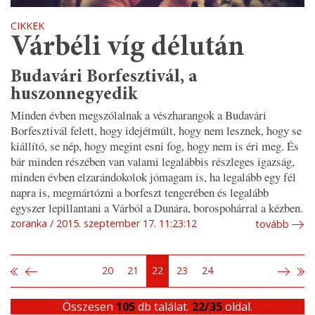
CIKKEK
Várbéli víg délután
Budavári Borfesztivál, a
huszonnegyedik
Minden évben megszólalnak a vészharangok a Budavári
Borfesztivál felett, hogy idejétmúlt, hogy nem lesznek, hogy se
kiállító, se nép, hogy megint esni fog, hogy nem is éri meg. És
bár minden részében van valami legalábbis részleges igazság,
minden évben elzarándokolok jómagam is, ha legalább egy fél
napra is, megmártózni a borfeszt tengerében és legalább
egyszer lepillantani a Várból a Dunára, borospohárral a kézben.
zoranka
2015. szeptember 17. 11:23:12
tovább
20
21
22
23
24
Összesen
105
db találat.
22/35
oldal.