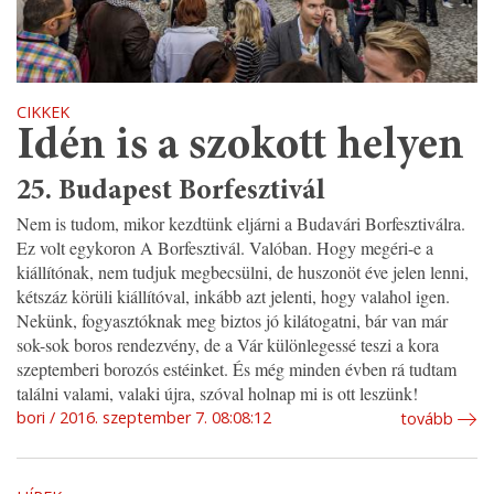
CIKKEK
Idén is a szokott helyen
25. Budapest Borfesztivál
Nem is tudom, mikor kezdtünk eljárni a Budavári Borfesztiválra.
Ez volt egykoron A Borfesztivál. Valóban. Hogy megéri-e a
kiállítónak, nem tudjuk megbecsülni, de huszonöt éve jelen lenni,
kétszáz körüli kiállítóval, inkább azt jelenti, hogy valahol igen.
Nekünk, fogyasztóknak meg biztos jó kilátogatni, bár van már
sok-sok boros rendezvény, de a Vár különlegessé teszi a kora
szeptemberi borozós estéinket. És még minden évben rá tudtam
találni valami, valaki újra, szóval holnap mi is ott leszünk!
bori
2016. szeptember 7. 08:08:12
tovább