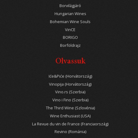
Borvilágjáró
Hungarian Wines
Bohemian Wine Souls
VinCE
BORIGO
Borföldrajz
Olvassuk
Iće&Piće (Horvátország)
Vinopija (Horvátország)
Vino.rs (Szerbia)
Vino i Fino (Szerbia)
The Third Wine (Szlovénia)
Wine Enthusiast (USA)
La Revue du vin de France (Franciaország)
Revino (Románia)