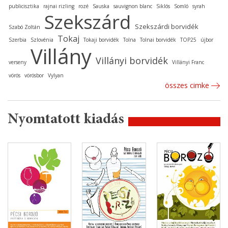
publicisztika
rajnai rizling
rozé
Sauska
sauvignon blanc
Siklós
Somló
syrah
Szekszárd
Szekszárdi borvidék
Szabó Zoltán
Tokaj
Szerbia
Szlovénia
Tokaji borvidék
Tolna
Tolnai borvidék
TOP25
újbor
Villány
Villányi borvidék
verseny
Villányi Franc
vörös
vörösbor
Vylyan
összes cimke
Nyomtatott kiadás