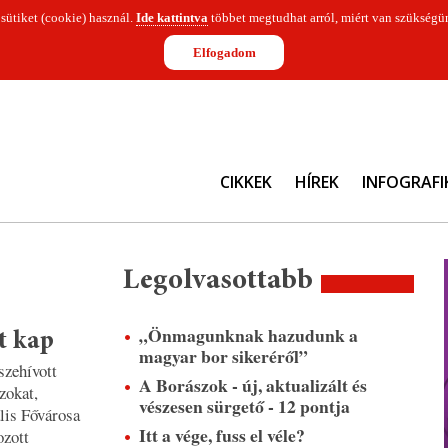
 sütiket (cookie) használ.
Ide kattintva
többet megtudhat arról, miért van szükségün
Elfogadom
CIKKEK
HÍREK
INFOGRAFI
Legolvasottabb
„Önmagunknak hazudunk a
t kap
magyar bor sikeréről”
szehívott
A Borászok - új, aktualizált és
zokat,
vészesen sürgető - 12 pontja
lis Fővárosa
Itt a vége, fuss el véle?
ozott