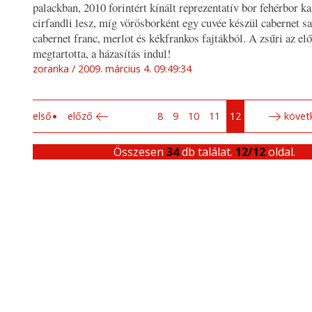
palackban, 2010 forintért kínált reprezentatív bor fehérbor k
cirfandli lesz, míg vörösborként egy cuvée készül cabernet s
cabernet franc, merlot és kékfrankos fajtákból. A zsűri az el
megtartotta, a házasítás indul!
zoranka
2009. március 4. 09:49:34
első
előző
8
9
10
11
12
követ
Összesen
34
db találat.
12/12
oldal.