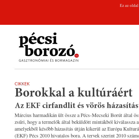
Ez az oldal
CIKKEK
Borokkal a kultúráért
Az EKF cirfandlit és vörös házasítás
Március harmadikán ült össze a Pécs-Mecseki Borút által ös
zsűri, hogy a termelők által beküldött mintákból kiválassza a
amelyekből később házasítás útján kikerül az Európa Kulturá
(EKF) Pécs 2010 hivatalos bora. A tervek szerint 2010 szám