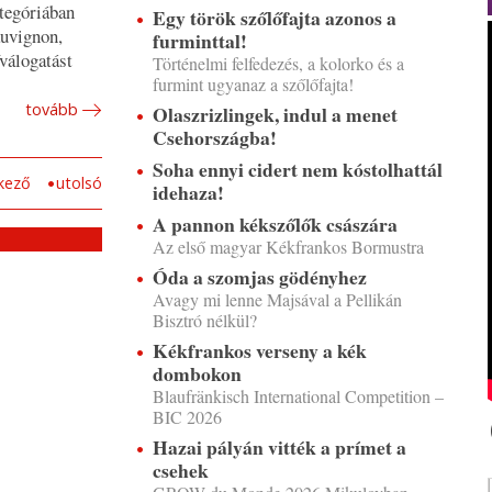
ategóriában
Egy török szőlőfajta azonos a
auvignon,
furminttal!
őválogatást
Történelmi felfedezés, a kolorko és a
furmint ugyanaz a szőlőfajta!
tovább
Olaszrizlingek, indul a menet
Csehországba!
Soha ennyi cidert nem kóstolhattál
kező
utolsó
idehaza!
A pannon kékszőlők császára
Az első magyar Kékfrankos Bormustra
Óda a szomjas gödényhez
Avagy mi lenne Majsával a Pellikán
Bisztró nélkül?
Kékfrankos verseny a kék
dombokon
Blaufränkisch International Competition –
BIC 2026
Hazai pályán vitték a prímet a
csehek