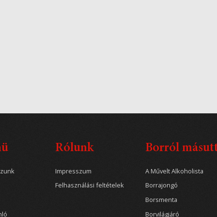
nü
Rólunk
Borról másut
ozunk
Impresszum
A Művelt Alkoholista
Felhasználási feltételek
Borrajongó
Borsmenta
nló
Borvilágjáró