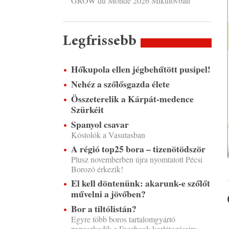
GROW du Monde 2026 Mikulovban
Legfrissebb
Hőkupola ellen jégbehűtött pusipel!
Nehéz a szőlősgazda élete
Összeterelik a Kárpát-medence
Szürkéit
Spanyol csavar
Kóstolók a Vasutasban
A régió top25 bora – tizenötödször
Plusz novemberben újra nyomtatott Pécsi
Borozó érkezik!
El kell döntenünk: akarunk-e szőlőt
művelni a jövőben?
Bor a tiltólistán?
Egyre több boros tartalomgyártó
panaszkodik a Facebook korlátozásaira