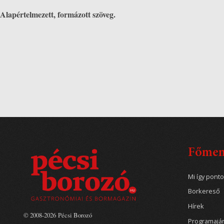
Alapértelmezett, formázott szöveg.
Főme
Mi így pont
Borkereső
Hírek
© 2008-2026 Pécsi Borozó
Programajá