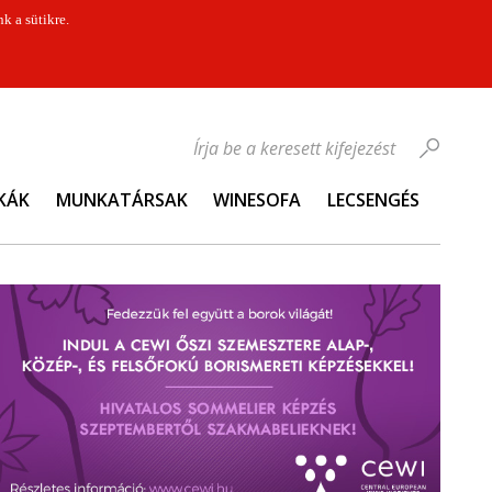
k a sütikre.
Írja be a keresett kifejezést
KÁK
MUNKATÁRSAK
WINESOFA
LECSENGÉS