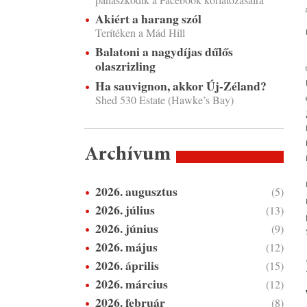
Akiért a harang szól
Terítéken a Mád Hill
Balatoni a nagydíjas dűlős
olaszrizling
Ha sauvignon, akkor Új-Zéland?
Shed 530 Estate (Hawke’s Bay)
Archívum
2026. augusztus
(5)
2026. július
(13)
2026. június
(9)
2026. május
(12)
2026. április
(15)
2026. március
(12)
2026. február
(8)