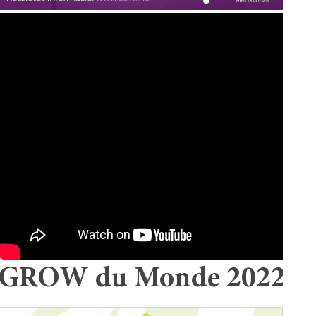
GROW du Monde 2022