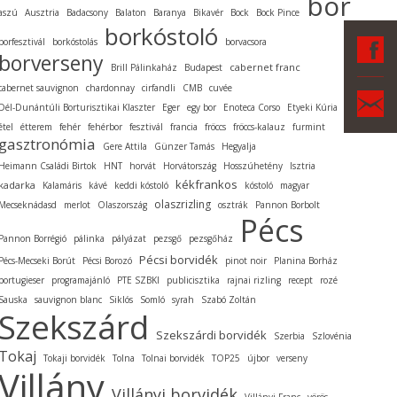
bor
aszú
Ausztria
Badacsony
Balaton
Baranya
Bikavér
Bock
Bock Pince
borkóstoló
F
borfesztivál
borkóstolás
borvacsora
borverseny
cabernet franc
Brill Pálinkaház
Budapest
cabernet sauvignon
chardonnay
cirfandli
CMB
cuvée
Ka
Dél-Dunántúli Borturisztikai Klaszter
Eger
egy bor
Enoteca Corso
Etyeki Kúria
étel
étterem
fehér
fehérbor
fesztivál
francia
fröccs
fröccs-kalauz
furmint
gasztronómia
Gere Attila
Günzer Tamás
Hegyalja
Heimann Családi Birtok
HNT
horvát
Horvátország
Hosszúhetény
Isztria
kékfrankos
kadarka
Kalamáris
kávé
keddi kóstoló
kóstoló
magyar
olaszrizling
Mecseknádasd
merlot
Olaszország
osztrák
Pannon Borbolt
Pécs
Pannon Borrégió
pálinka
pályázat
pezsgő
pezsgőház
Pécsi borvidék
Pécs-Mecseki Borút
Pécsi Borozó
pinot noir
Planina Borház
portugieser
programajánló
PTE SZBKI
publicisztika
rajnai rizling
recept
rozé
Sauska
sauvignon blanc
Siklós
Somló
syrah
Szabó Zoltán
Szekszárd
Szekszárdi borvidék
Szerbia
Szlovénia
Tokaj
Tokaji borvidék
Tolna
Tolnai borvidék
TOP25
újbor
verseny
Villány
Villányi borvidék