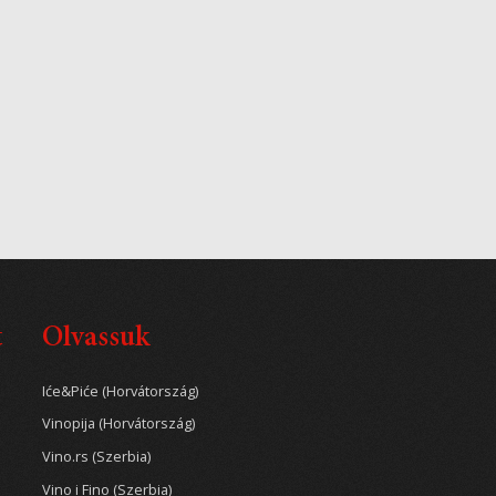
t
Olvassuk
Iće&Piće (Horvátország)
Vinopija (Horvátország)
Vino.rs (Szerbia)
Vino i Fino (Szerbia)