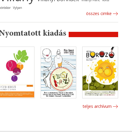
Villányi Franc
vörös
vörösbor
Vylyan
összes cimke
Nyomtatott kiadás
teljes archívum