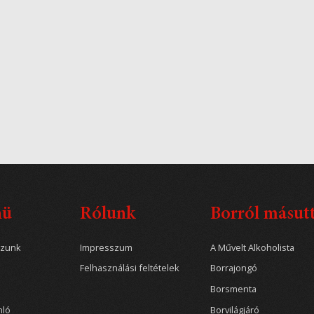
nü
Rólunk
Borról másut
ozunk
Impresszum
A Művelt Alkoholista
Felhasználási feltételek
Borrajongó
Borsmenta
nló
Borvilágjáró