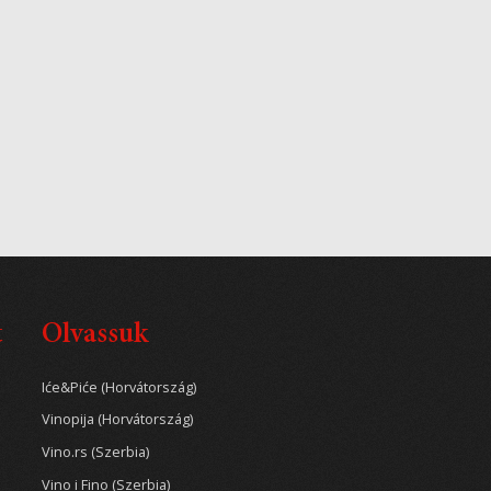
t
Olvassuk
Iće&Piće (Horvátország)
Vinopija (Horvátország)
Vino.rs (Szerbia)
Vino i Fino (Szerbia)