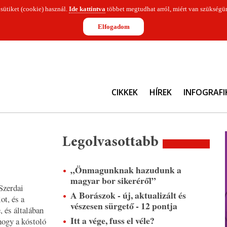
 sütiket (cookie) használ.
Ide kattintva
többet megtudhat arról, miért van szükségün
Elfogadom
CIKKEK
HÍREK
INFOGRAFI
Legolvasottabb
„Önmagunknak hazudunk a
magyar bor sikeréről”
Szerdai
A Borászok - új, aktualizált és
ot, és a
vészesen sürgető - 12 pontja
, és általában
Itt a vége, fuss el véle?
hogy a kóstoló