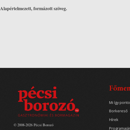
Alapértelmezett, formázott szöveg.
Főme
Mi így pont
Borkereső
Hírek
© 2008-2026 Pécsi Borozó
Programajá