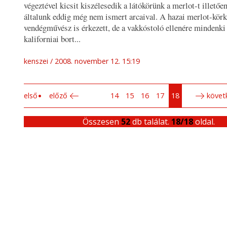
végeztével kicsit kiszélesedik a látókörünk a merlot-t illetőe
általunk eddig még nem ismert arcaival. A hazai merlot-kör
vendégművész is érkezett, de a vakkóstoló ellenére mindenki 
kaliforniai bort...
kenszei
2008. november 12. 15:19
első
előző
14
15
16
17
18
követ
Összesen
52
db találat.
18/18
oldal.