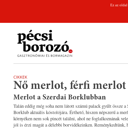
Ez az oldal
CIKKEK
Nő merlot, férfi merlot
Merlot a Szerdai Borklubban
Talán eddig még soha nem látott számú palack gyűlt össze a 
Borklub aktuális kóstolójára. Érthető, hiszen népszerű a merl
környéken nem sok pincét találni, ahol ne foglalkoznának vele
jól is érzi magát a délebbi borvidékeinken. Reménykedtünk, 