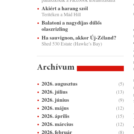
Akiért a harang szól
Terítéken a Mád Hill
Balatoni a nagydíjas dűlős
olaszrizling
Ha sauvignon, akkor Új-Zéland?
Shed 530 Estate (Hawke’s Bay)
Archívum
2026. augusztus
(5)
2026. július
(13)
2026. június
(9)
2026. május
(12)
2026. április
(15)
2026. március
(12)
2026. február
(8)