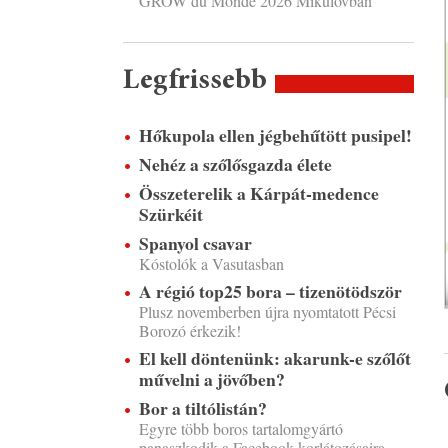
GROW du Monde 2026 Mikulovban
Legfrissebb
Hőkupola ellen jégbehűtött pusipel!
Nehéz a szőlősgazda élete
Összeterelik a Kárpát-medence
Szürkéit
Spanyol csavar
Kóstolók a Vasutasban
A régió top25 bora – tizenötödször
Plusz novemberben újra nyomtatott Pécsi
Borozó érkezik!
El kell döntenünk: akarunk-e szőlőt
művelni a jövőben?
Bor a tiltólistán?
Egyre több boros tartalomgyártó
panaszkodik a Facebook korlátozásaira