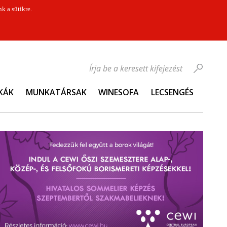
k a sütikre.
Írja be a keresett kifejezést
KÁK
MUNKATÁRSAK
WINESOFA
LECSENGÉS