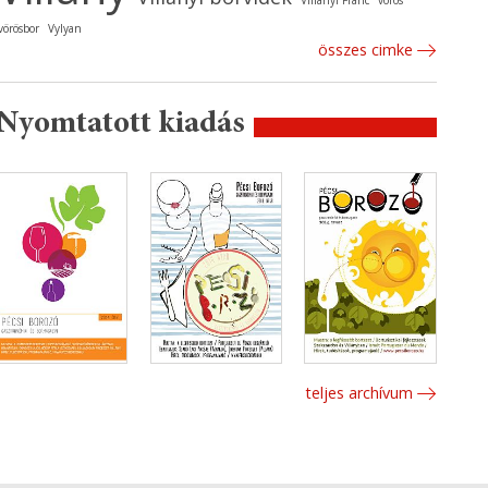
Villányi Franc
vörös
vörösbor
Vylyan
összes cimke
Nyomtatott kiadás
teljes archívum