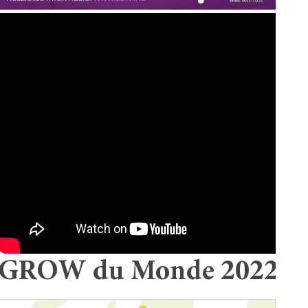
GROW du Monde 2022