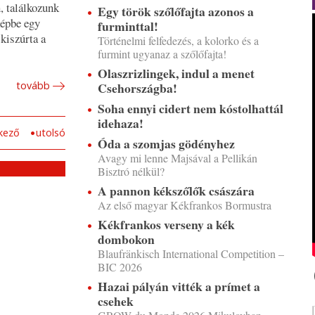
n, találkozunk
Egy török szőlőfajta azonos a
képbe egy
furminttal!
kiszúrta a
Történelmi felfedezés, a kolorko és a
furmint ugyanaz a szőlőfajta!
Olaszrizlingek, indul a menet
Csehországba!
tovább
Soha ennyi cidert nem kóstolhattál
idehaza!
kező
utolsó
Óda a szomjas gödényhez
Avagy mi lenne Majsával a Pellikán
Bisztró nélkül?
A pannon kékszőlők császára
Az első magyar Kékfrankos Bormustra
Kékfrankos verseny a kék
dombokon
Blaufränkisch International Competition –
BIC 2026
Hazai pályán vitték a prímet a
csehek