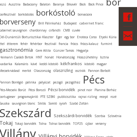
bor
aszú
Ausztria
Badacsony
Balaton
Baranya
Bikavér
Bock
Bock Pince
borkóstoló
F
borfesztivál
borkóstolás
borvacsora
borverseny
cabernet franc
Brill Pálinkaház
Budapest
cabernet sauvignon
chardonnay
cirfandli
CMB
cuvée
Ka
Dél-Dunántúli Borturisztikai Klaszter
Eger
egy bor
Enoteca Corso
Etyeki Kúria
étel
étterem
fehér
fehérbor
fesztivál
francia
fröccs
fröccs-kalauz
furmint
gasztronómia
Gere Attila
Günzer Tamás
Hegyalja
Heimann Családi Birtok
HNT
horvát
Horvátország
Hosszúhetény
Isztria
kékfrankos
kadarka
Kalamáris
kávé
keddi kóstoló
kóstoló
magyar
olaszrizling
Mecseknádasd
merlot
Olaszország
osztrák
Pannon Borbolt
Pécs
Pannon Borrégió
pálinka
pályázat
pezsgő
pezsgőház
Pécsi borvidék
Pécs-Mecseki Borút
Pécsi Borozó
pinot noir
Planina Borház
portugieser
programajánló
PTE SZBKI
publicisztika
rajnai rizling
recept
rozé
Sauska
sauvignon blanc
Siklós
Somló
syrah
Szabó Zoltán
Szekszárd
Szekszárdi borvidék
Szerbia
Szlovénia
Tokaj
Tokaji borvidék
Tolna
Tolnai borvidék
TOP25
újbor
verseny
Villány
Villányi borvidék