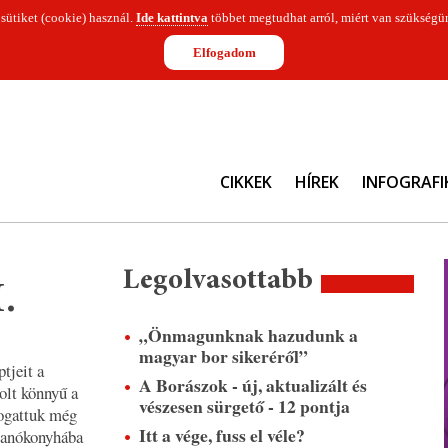
 sütiket (cookie) használ.
Ide kattintva
többet megtudhat arról, miért van szükségün
Elfogadom
CIKKEK
HÍREK
INFOGRAFI
Legolvasottabb
.
„Önmagunknak hazudunk a
magyar bor sikeréről”
tjeit a
A Borászok - új, aktualizált és
olt könnyű a
vészesen sürgető - 12 pontja
logattuk még
Itt a vége, fuss el véle?
 Manókonyhába