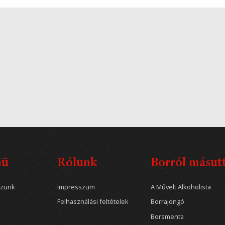
nü
Rólunk
Borról másut
ozunk
Impresszum
A Művelt Alkoholista
Felhasználási feltételek
Borrajongó
Borsmenta