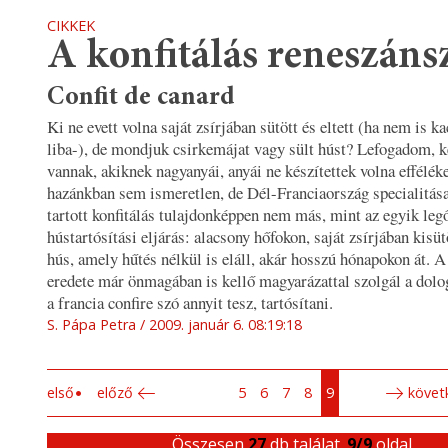
CIKKEK
A konfitálás reneszáns
Confit de canard
Ki ne evett volna saját zsírjában sütött és eltett (ha nem is k
liba-), de mondjuk csirkemájat vagy sült húst? Lefogadom, 
vannak, akiknek nagyanyái, anyái ne készítettek volna effélék
hazánkban sem ismeretlen, de Dél-Franciaország specialitá
tartott konfitálás tulajdonképpen nem más, mint az egyik leg
hústartósítási eljárás: alacsony hőfokon, saját zsírjában kisütö
hús, amely hűtés nélkül is eláll, akár hosszú hónapokon át. A
eredete már önmagában is kellő magyarázattal szolgál a dolo
a francia confire szó annyit tesz, tartósítani.
S. Pápa Petra
2009. január 6. 08:19:18
első
előző
5
6
7
8
9
követ
Összesen
27
db találat.
9/9
oldal.