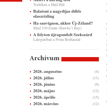
Terítéken a Mád Hill
Balatoni a nagydíjas dűlős
olaszrizling
Ha sauvignon, akkor Új-Zéland?
Shed 530 Estate (Hawke’s Bay)
A folyton újragondolt Szekszárd
Látogatóban a Pósta Borháznál
Archívum
2026. augusztus
(4)
2026. július
(13)
2026. június
(9)
2026. május
(12)
2026. április
(15)
2026. március
(12)