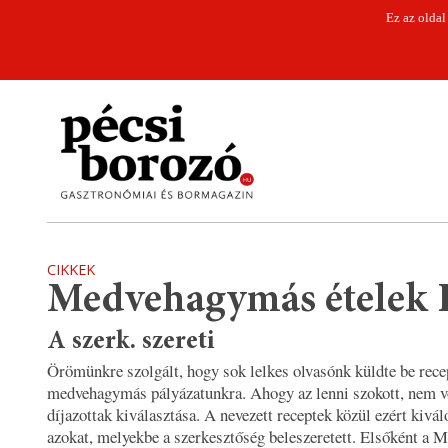
Ez az oldal
CIKKEK
Medvehagymás ételek I
A szerk. szereti
Örömünkre szolgált, hogy sok lelkes olvasónk küldte be recep
medvehagymás pályázatunkra. Ahogy az lenni szokott, nem v
díjazottak kiválasztása. A nevezett receptek közül ezért kivá
azokat, melyekbe a szerkesztőség beleszeretett. Elsőként a