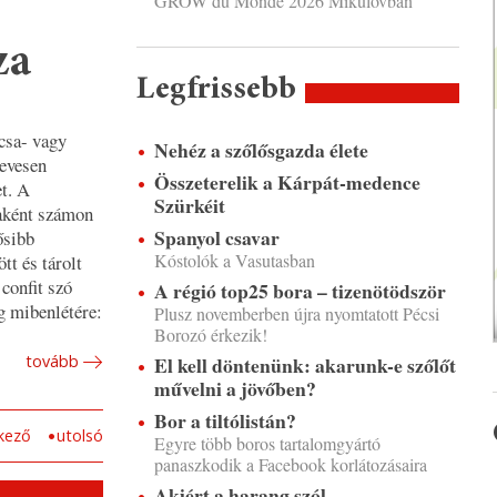
GROW du Monde 2026 Mikulovban
za
Legfrissebb
acsa- vagy
Nehéz a szőlősgazda élete
kevesen
Összeterelik a Kárpát-medence
et. A
Szürkéit
saként számon
Spanyol csavar
ősibb
Kóstolók a Vasutasban
tt és tárolt
 confit szó
A régió top25 bora – tizenötödször
g mibenlétére:
Plusz novemberben újra nyomtatott Pécsi
Borozó érkezik!
El kell döntenünk: akarunk-e szőlőt
tovább
művelni a jövőben?
Bor a tiltólistán?
kező
utolsó
Egyre több boros tartalomgyártó
panaszkodik a Facebook korlátozásaira
Akiért a harang szól