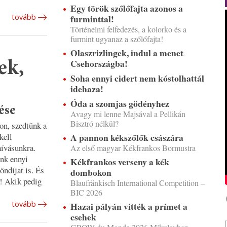
Egy török szőlőfajta azonos a
furminttal!
tovább
Történelmi felfedezés, a kolorko és a
furmint ugyanaz a szőlőfajta!
Olaszrizlingek, indul a menet
Csehországba!
ek,
Soha ennyi cidert nem kóstolhattál
idehaza!
Óda a szomjas gödényhez
ése
Avagy mi lenne Majsával a Pellikán
Bisztró nélkül?
on, szedtünk a
kell
A pannon kékszőlők császára
hívásunkra.
Az első magyar Kékfrankos Bormustra
unk ennyi
Kékfrankos verseny a kék
öndíjat is. És
dombokon
! Akik pedig
Blaufränkisch International Competition –
BIC 2026
tovább
Hazai pályán vitték a prímet a
csehek