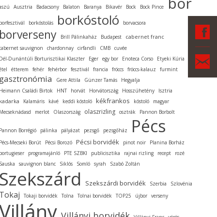
bor
aszú
Ausztria
Badacsony
Balaton
Baranya
Bikavér
Bock
Bock Pince
borkóstoló
borfesztivál
borkóstolás
borvacsora
F
borverseny
cabernet franc
Brill Pálinkaház
Budapest
cabernet sauvignon
chardonnay
cirfandli
CMB
cuvée
Ka
Dél-Dunántúli Borturisztikai Klaszter
Eger
egy bor
Enoteca Corso
Etyeki Kúria
étel
étterem
fehér
fehérbor
fesztivál
francia
fröccs
fröccs-kalauz
furmint
gasztronómia
Gere Attila
Günzer Tamás
Hegyalja
Heimann Családi Birtok
HNT
horvát
Horvátország
Hosszúhetény
Isztria
kékfrankos
kadarka
Kalamáris
kávé
keddi kóstoló
kóstoló
magyar
olaszrizling
Mecseknádasd
merlot
Olaszország
osztrák
Pannon Borbolt
Pécs
Pannon Borrégió
pálinka
pályázat
pezsgő
pezsgőház
Pécsi borvidék
Pécs-Mecseki Borút
Pécsi Borozó
pinot noir
Planina Borház
portugieser
programajánló
PTE SZBKI
publicisztika
rajnai rizling
recept
rozé
Sauska
sauvignon blanc
Siklós
Somló
syrah
Szabó Zoltán
Szekszárd
Szekszárdi borvidék
Szerbia
Szlovénia
Tokaj
Tokaji borvidék
Tolna
Tolnai borvidék
TOP25
újbor
verseny
Villány
Villányi borvidék