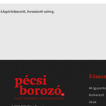
Alapértelmezett, formázott szöveg.
Főme
Mi így pont
Borkereső
Hírek