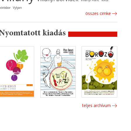
Villányi Franc
vörös
vörösbor
Vylyan
összes cimke
Nyomtatott kiadás
teljes archívum