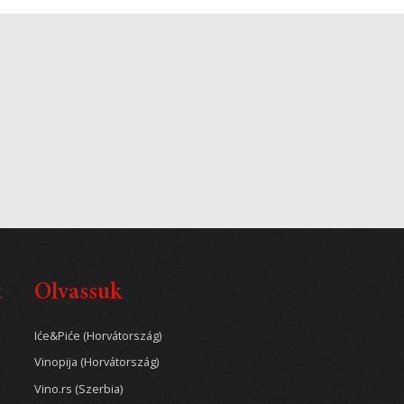
t
Olvassuk
Iće&Piće (Horvátország)
Vinopija (Horvátország)
Vino.rs (Szerbia)