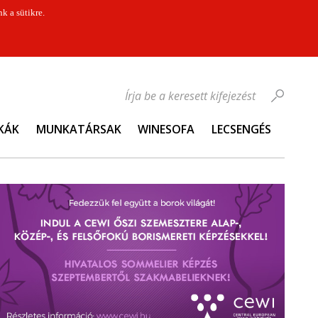
k a sütikre.
Írja be a keresett kifejezést
KÁK
MUNKATÁRSAK
WINESOFA
LECSENGÉS