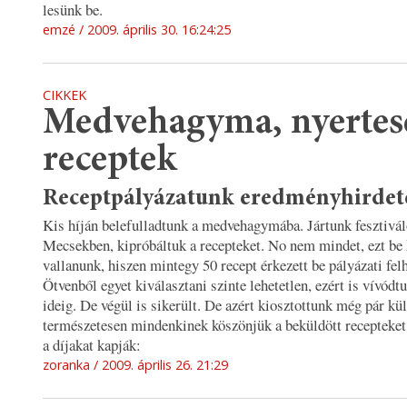
lesünk be.
emzé
2009. április 30. 16:24:25
CIKKEK
Medvehagyma, nyertes
receptek
Receptpályázatunk eredményhirdet
Kis híján belefulladtunk a medvehagymába. Jártunk fesztivál
Mecsekben, kipróbáltuk a recepteket. No nem mindet, ezt be 
vallanunk, hiszen mintegy 50 recept érkezett be pályázati fel
Ötvenből egyet kiválasztani szinte lehetetlen, ezért is vívódt
ideig. De végül is sikerült. De azért kiosztottunk még pár kül
természetesen mindenkinek köszönjük a beküldött recepteket
a díjakat kapják:
zoranka
2009. április 26. 21:29