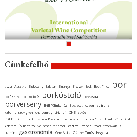
Címkefelhő
bor
aszú
Ausztria
Badacsony
Balaton
Baranya
Bikavér
Bock
Bock Pince
borkóstoló
borfesztivál
borkóstolás
borvacsora
borverseny
cabernet franc
Brill Pálinkaház
Budapest
cabernet sauvignon
chardonnay
cirfandli
CMB
cuvée
Dél-Dunántúli Borturisztikai Klaszter
Eger
egy bor
Enoteca Corso
Etyeki Kúria
étel
étterem
Év Bortermelője
fehér
fehérbor
fesztivál
francia
fröccs
fröccs-kalauz
gasztronómia
furmint
Gere Attila
Günzer Tamás
Hegyalja