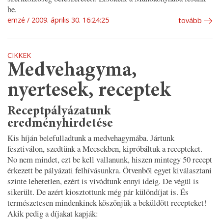
be.
emzé
2009. április 30. 16:24:25
tovább
CIKKEK
Medvehagyma,
nyertesek, receptek
Receptpályázatunk
eredményhirdetése
Kis híján belefulladtunk a medvehagymába. Jártunk
fesztiválon, szedtünk a Mecsekben, kipróbáltuk a recepteket.
No nem mindet, ezt be kell vallanunk, hiszen mintegy 50 recept
érkezett be pályázati felhívásunkra. Ötvenből egyet kiválasztani
szinte lehetetlen, ezért is vívódtunk ennyi ideig. De végül is
sikerült. De azért kiosztottunk még pár különdíjat is. És
természetesen mindenkinek köszönjük a beküldött recepteket!
Akik pedig a díjakat kapják: