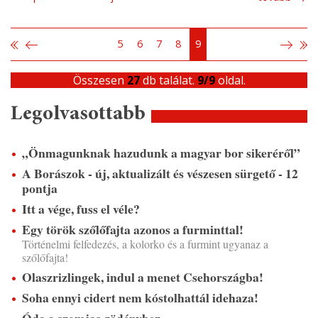
5
6
7
8
9
Összesen
27
db találat.
9/9
oldal.
Legolvasottabb
„Önmagunknak hazudunk a magyar bor sikeréről”
A Borászok - új, aktualizált és vészesen sürgető - 12
pontja
Itt a vége, fuss el véle?
Egy török szőlőfajta azonos a furminttal!
Történelmi felfedezés, a kolorko és a furmint ugyanaz a
szőlőfajta!
Olaszrizlingek, indul a menet Csehországba!
Soha ennyi cidert nem kóstolhattál idehaza!