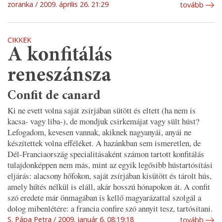
zoranka
2009. április 26. 21:29
tovább
CIKKEK
A konfitálás
reneszánsza
Confit de canard
Ki ne evett volna saját zsírjában sütött és eltett (ha nem is
kacsa- vagy liba-), de mondjuk csirkemájat vagy sült húst?
Lefogadom, kevesen vannak, akiknek nagyanyái, anyái ne
készítettek volna efféléket. A hazánkban sem ismeretlen, de
Dél-Franciaország specialitásaként számon tartott konfitálás
tulajdonképpen nem más, mint az egyik legősibb hústartósítási
eljárás: alacsony hőfokon, saját zsírjában kisütött és tárolt hús,
amely hűtés nélkül is eláll, akár hosszú hónapokon át. A confit
szó eredete már önmagában is kellő magyarázattal szolgál a
dolog mibenlétére: a francia confire szó annyit tesz, tartósítani.
S. Pápa Petra
2009. január 6. 08:19:18
tovább