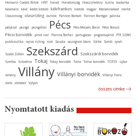
kadarka
Heimann Családi Birtok
HNT
horvát
Horvátország
Hosszúhetény
Isztria
kékfrankos
Kalamáris
kávé
keddi kóstoló
kóstoló
magyar
Mecseknádasd
merlot
olaszrizling
Olaszország
osztrák
Pannon Borbolt
Pannon Borrégió
pálinka
Pécs
pályázat
pezsgő
pezsgőház
Pécs-Mecseki Borút
Pécsi Borozó
Pécsi borvidék
pinot noir
Planina Borház
portugieser
programajánló
PTE SZBKI
publicisztika
rajnai rizling
rozé
Sauska
sauvignon blanc
Siklós
Somló
syrah
Szekszárd
Szekszárdi borvidék
Szabó Zoltán
Tokaj
Szerbia
Szlovénia
Tokaji borvidék
Tolna
Tolnai borvidék
TOP25
újbor
Villány
Villányi borvidék
verseny
Villányi Franc
vörös
vörösbor
Vylyan
összes cimke
Nyomtatott kiadás