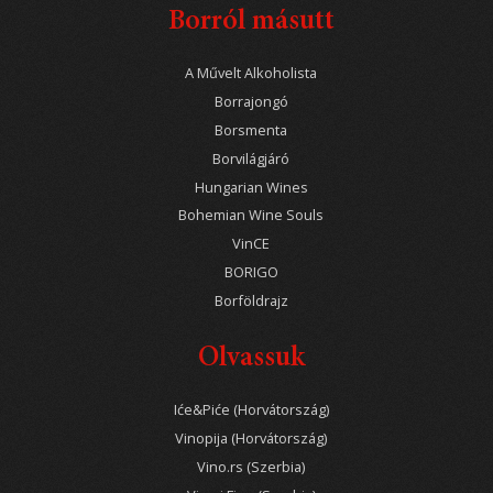
Borról másutt
A Művelt Alkoholista
Borrajongó
Borsmenta
Borvilágjáró
Hungarian Wines
Bohemian Wine Souls
VinCE
BORIGO
Borföldrajz
Olvassuk
Iće&Piće (Horvátország)
Vinopija (Horvátország)
Vino.rs (Szerbia)