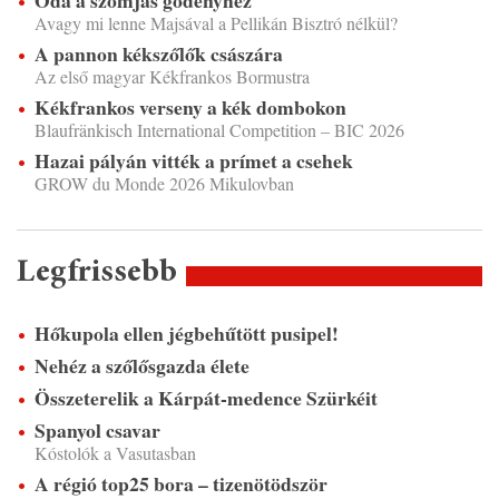
Óda a szomjas gödényhez
Avagy mi lenne Majsával a Pellikán Bisztró nélkül?
A pannon kékszőlők császára
Az első magyar Kékfrankos Bormustra
Kékfrankos verseny a kék dombokon
Blaufränkisch International Competition – BIC 2026
Hazai pályán vitték a prímet a csehek
GROW du Monde 2026 Mikulovban
Legfrissebb
Hőkupola ellen jégbehűtött pusipel!
Nehéz a szőlősgazda élete
Összeterelik a Kárpát-medence Szürkéit
Spanyol csavar
Kóstolók a Vasutasban
A régió top25 bora – tizenötödször