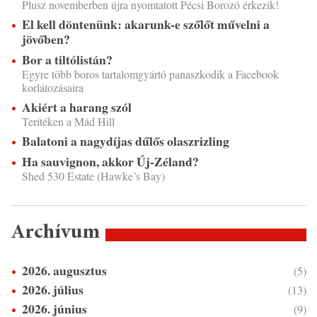
Plusz novemberben újra nyomtatott Pécsi Borozó érkezik!
El kell döntenünk: akarunk-e szőlőt művelni a
jövőben?
Bor a tiltólistán?
Egyre több boros tartalomgyártó panaszkodik a Facebook
korlátozásaira
Akiért a harang szól
Terítéken a Mád Hill
Balatoni a nagydíjas dűlős olaszrizling
Ha sauvignon, akkor Új-Zéland?
Shed 530 Estate (Hawke’s Bay)
Archívum
2026. augusztus
(5)
2026. július
(13)
2026. június
(9)