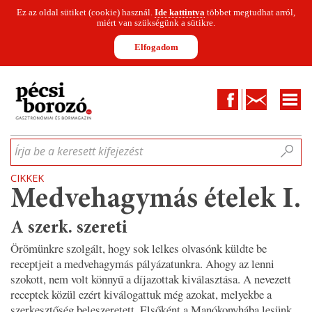
Ez az oldal sütiket (cookie) használ.
Ide kattintva
többet megtudhat arról,
miért van szükségünk a sütikre.
Elfogadom
Facebook
Kapcsolat
CIKKEK
HÍREK
INFOGRAFIKÁK
MUNKATÁRSAK
WINESOFA
LE
Írja be a keresett kifejezést
CIKKEK
Medvehagymás ételek I.
A szerk. szereti
Örömünkre szolgált, hogy sok lelkes olvasónk küldte be
receptjeit a medvehagymás pályázatunkra. Ahogy az lenni
szokott, nem volt könnyű a díjazottak kiválasztása. A nevezett
receptek közül ezért kiválogattuk még azokat, melyekbe a
szerkesztőség beleszeretett. Elsőként a Manókonyhába lesünk