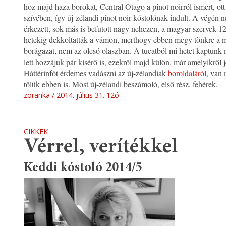
hoz majd haza borokat, Central Otago a pinot noirról ismert, ott
szívében, így új-zélandi pinot noir kóstolónak indult. A végén 
érkezett, sok más is befutott nagy nehezen, a magyar szervek 12
hetekig dekkoltatták a vámon, merthogy ebben megy tönkre a 
borágazat, nem az olcsó olaszban. A tucatból mi hetet kaptunk
lett hozzájuk pár kísérő is, ezekről majd külön, már amelyikről 
Háttérinfót érdemes vadászni az új-zélandiak
boroldaláról
, van 
tőlük ebben is. Most új-zélandi beszámoló, első rész, fehérek.
zoranka
2014. július 31. 12ó
CIKKEK
Vérrel, verítékkel
Keddi kóstoló 2014/5