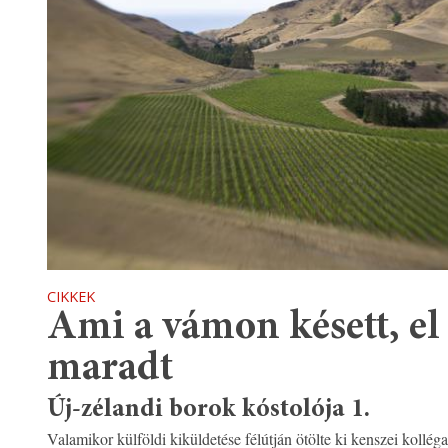
CIKKEK
Ami a vámon késett, e
maradt
Új-zélandi borok kóstolója 1.
Valamikor külföldi kiküldetése félútján ötölte ki kenszei kollég