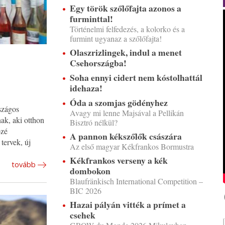
Egy török szőlőfajta azonos a
furminttal!
Történelmi felfedezés, a kolorko és a
furmint ugyanaz a szőlőfajta!
Olaszrizlingek, indul a menet
Csehországba!
Soha ennyi cidert nem kóstolhattál
idehaza!
Óda a szomjas gödényhez
szágos
Avagy mi lenne Majsával a Pellikán
ak, aki otthon
Bisztró nélkül?
ozé
A pannon kékszőlők császára
tervek, új
Az első magyar Kékfrankos Bormustra
Kékfrankos verseny a kék
tovább
dombokon
Blaufränkisch International Competition –
BIC 2026
Hazai pályán vitték a prímet a
csehek