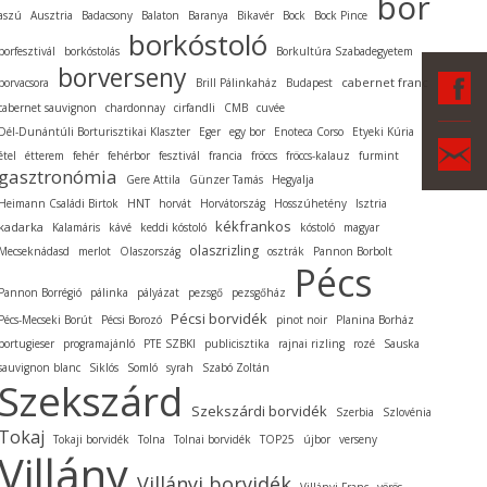
bor
aszú
Ausztria
Badacsony
Balaton
Baranya
Bikavér
Bock
Bock Pince
borkóstoló
borfesztivál
borkóstolás
Borkultúra Szabadegyetem
borverseny
F
cabernet franc
borvacsora
Brill Pálinkaház
Budapest
cabernet sauvignon
chardonnay
cirfandli
CMB
cuvée
Dél-Dunántúli Borturisztikai Klaszter
Eger
egy bor
Enoteca Corso
Etyeki Kúria
Ka
étel
étterem
fehér
fehérbor
fesztivál
francia
fröccs
fröccs-kalauz
furmint
gasztronómia
Gere Attila
Günzer Tamás
Hegyalja
Heimann Családi Birtok
HNT
horvát
Horvátország
Hosszúhetény
Isztria
kékfrankos
kadarka
Kalamáris
kávé
keddi kóstoló
kóstoló
magyar
olaszrizling
Mecseknádasd
merlot
Olaszország
osztrák
Pannon Borbolt
Pécs
Pannon Borrégió
pálinka
pályázat
pezsgő
pezsgőház
Pécsi borvidék
Pécs-Mecseki Borút
Pécsi Borozó
pinot noir
Planina Borház
portugieser
programajánló
PTE SZBKI
publicisztika
rajnai rizling
rozé
Sauska
sauvignon blanc
Siklós
Somló
syrah
Szabó Zoltán
Szekszárd
Szekszárdi borvidék
Szerbia
Szlovénia
Tokaj
Tokaji borvidék
Tolna
Tolnai borvidék
TOP25
újbor
verseny
Villány
Villányi borvidék