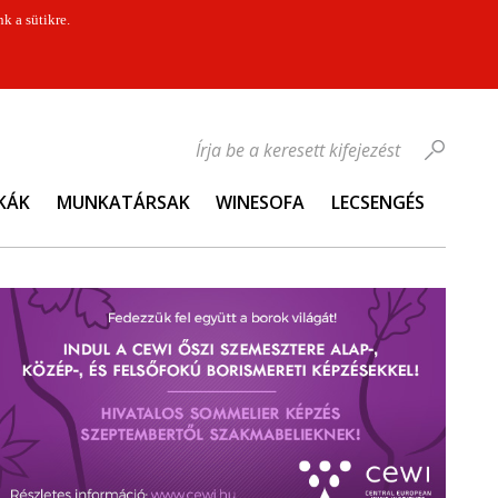
k a sütikre.
Írja be a keresett kifejezést
KÁK
MUNKATÁRSAK
WINESOFA
LECSENGÉS