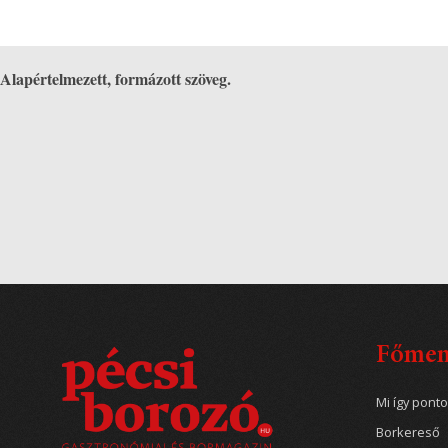
Alapértelmezett, formázott szöveg.
Főme
Mi így pont
Borkereső