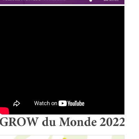
GROW du Monde 2022