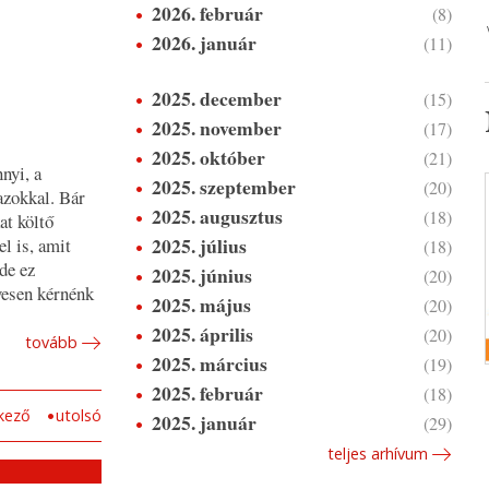
2026. február
(8)
2026. január
(11)
2025. december
(15)
2025. november
(17)
2025. október
(21)
nyi, a
2025. szeptember
(20)
azokkal. Bár
2025. augusztus
(18)
at költő
2025. július
l is, amit
(18)
de ez
2025. június
(20)
vesen kérnénk
2025. május
(20)
2025. április
(20)
tovább
2025. március
(19)
2025. február
(18)
kező
utolsó
2025. január
(29)
teljes arhívum