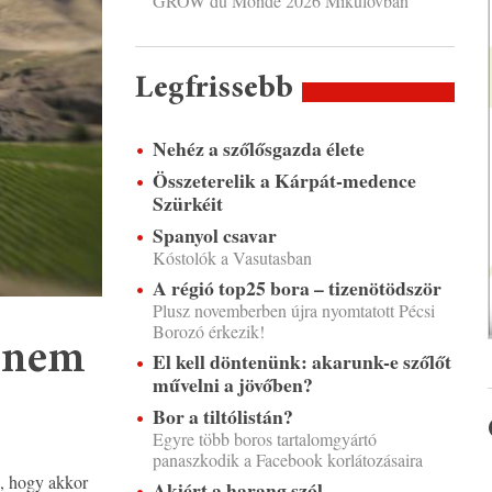
GROW du Monde 2026 Mikulovban
Legfrissebb
Nehéz a szőlősgazda élete
Összeterelik a Kárpát-medence
Szürkéit
Spanyol csavar
Kóstolók a Vasutasban
A régió top25 bora – tizenötödször
Plusz novemberben újra nyomtatott Pécsi
Borozó érkezik!
l nem
El kell döntenünk: akarunk-e szőlőt
művelni a jövőben?
Bor a tiltólistán?
Egyre több boros tartalomgyártó
panaszkodik a Facebook korlátozásaira
a, hogy akkor
Akiért a harang szól