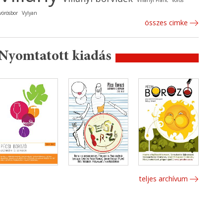
Villányi Franc
vörös
vörösbor
Vylyan
összes cimke
Nyomtatott kiadás
teljes archívum