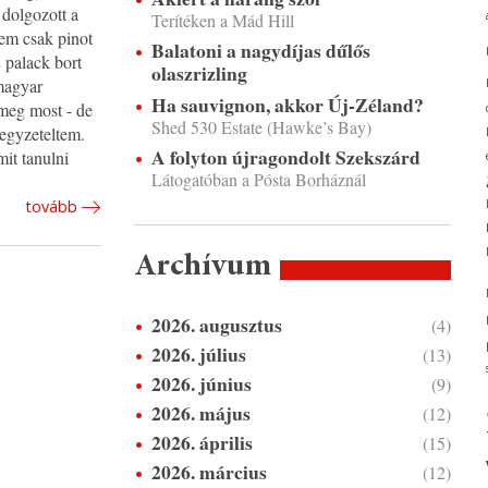
 dolgozott a
Terítéken a Mád Hill
nem csak pinot
Balatoni a nagydíjas dűlős
 palack bort
olaszrizling
magyar
Ha sauvignon, akkor Új-Zéland?
 meg most - de
Shed 530 Estate (Hawke’s Bay)
jegyzeteltem.
A folyton újragondolt Szekszárd
mit tanulni
Látogatóban a Pósta Borháznál
tovább
Archívum
2026. augusztus
(4)
2026. július
(13)
2026. június
(9)
2026. május
(12)
2026. április
(15)
2026. március
(12)