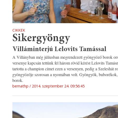
CIKKEK
Sikergyöngy
Villáminterjú Lelovits Tamással
A Villányban még júliusban megrendezett gyöngyöző borok or
versenye kapcsán tettünk fel három rövid kérést Lelovits Tamásn
tartotta a champion címet ezen a versenyen, pedig a Szeleshát r
gyöngyözője szorosan a nyomában volt. Gyöngyök, buborékok, 
borok.
bernathp
2014. szeptember 24. 09:56:45