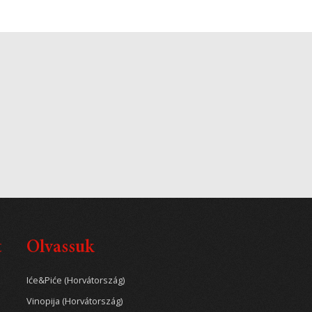
t
Olvassuk
Iće&Piće (Horvátország)
Vinopija (Horvátország)