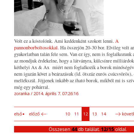
Volt ez a kóstolónk. Ami keddenként szokott lenni.
A
pannonborboltosokkal.
Ha összejön 20-30 bor. Elvileg volt an
gyakorlatban talán fele sem. Van ez így, nem is foglalkozunk 
az mondjuk érdekelne, hogy a látványra, külcsínre milliárdok
kéthelyi Ax & Ax miért nem foglalkozik a borok minőségéve
nem igazán követ a beárazásuk (ld. ötszáz eurós csúcsvörös), 
mellékszál. Jöjjenek inkább az iható borok, mikből mi is szí
még egy pohárral.
zoranka
2014. április 7. 07:26:16
első
előző
10
11
12
13
14
követ
Összesen
44
db találat.
12/15
oldal.