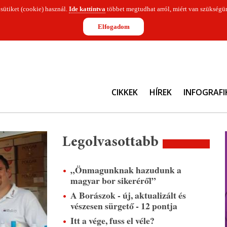
 sütiket (cookie) használ.
Ide kattintva
többet megtudhat arról, miért van szükségün
Elfogadom
CIKKEK
HÍREK
INFOGRAFI
Legolvasottabb
„Önmagunknak hazudunk a
magyar bor sikeréről”
A Borászok - új, aktualizált és
vészesen sürgető - 12 pontja
Itt a vége, fuss el véle?