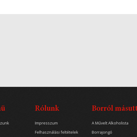
nü
Rólunk
Borról másut
ozunk
Impresszum
A Művelt Alkoholista
Felhasználási feltételek
Borrajongó