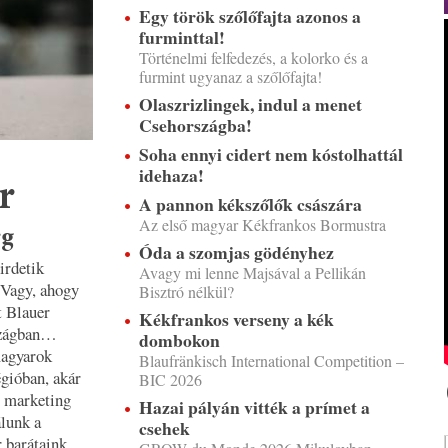
Egy török szőlőfajta azonos a
furminttal!
Történelmi felfedezés, a kolorko és a
furmint ugyanaz a szőlőfajta!
Olaszrizlingek, indul a menet
Csehországba!
Soha ennyi cidert nem kóstolhattál
idehaza!
r
A pannon kékszőlők császára
Az első magyar Kékfrankos Bormustra
rg
Óda a szomjas gödényhez
irdetik
Avagy mi lenne Majsával a Pellikán
 Vagy, ahogy
Bisztró nélkül?
t Blauer
Kékfrankos verseny a kék
rszágban…
dombokon
magyarok
Blaufränkisch International Competition –
égióban, akár
BIC 2026
y marketing
Hazai pályán vitték a prímet a
álunk a
csehek
r barátaink