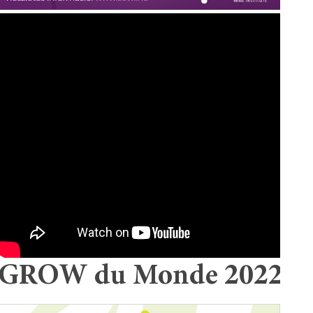
GROW du Monde 2022