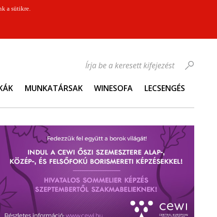
k a sütikre.
Írja be a keresett kifejezést
KÁK
MUNKATÁRSAK
WINESOFA
LECSENGÉS