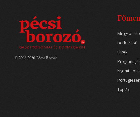
Főme
Mi így pont
Borkereső
Hírek
© 2008-2026 Pécsi Borozó
Programajá
Nyomtatott 
Portugiese
Top25