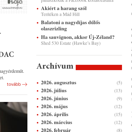
Akiért a harang szól
Terítéken a Mád Hill
Balatoni a nagydíjas dűlős
olaszrizling
a
Ha sauvignon, akkor Új-Zéland?
Shed 530 Estate (Hawke’s Bay)
 DAC
Archívum
 nagyérdeműt.
et.
2026. augusztus
(5)
tovább
2026. július
(13)
2026. június
(9)
2026. május
(12)
2026. április
(15)
2026. március
(12)
2026. február
(8)