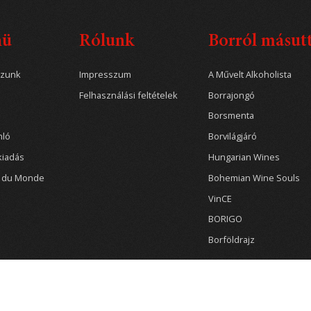
nü
Rólunk
Borról másut
ozunk
Impresszum
A Művelt Alkoholista
Felhasználási feltételek
Borrajongó
Borsmenta
nló
Borvilágjáró
kiadás
Hungarian Wines
r du Monde
Bohemian Wine Souls
VinCE
BORIGO
Borföldrajz