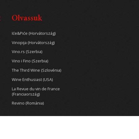
t
Olvassuk
Iće&Piće (Horvátország)
Vinopija (Horvátország)
Vino.rs (Szerbia)
Vino i Fino (Szerbia)
The Third Wine (Szlovénia)
Wine Enthusiast (USA)
La Revue du vin de France
(Franciaország)
Revino (Románia)