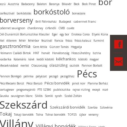
bor
aszú
Ausztria
Badacsony
Balaton
Baranya
Bikavér
Bock
Bock Pince
borkóstoló
borfesztivál
borkóstolás
borvacsora
borverseny
cabernet franc
Brill Pálinkaház
Budapest
cabernet sauvignon
chardonnay
cirfandli
CMB
cuvée
Dél-Dunántúli Borturisztikai Klaszter
Eger
egy bor
Enoteca Corso
Etyeki Kúria
étel
étterem
fehér
fehérbor
fesztivál
francia
fröccs
fröccs-kalauz
furmint
F
gasztronómia
Gere Attila
Günzer Tamás
Hegyalja
Heimann Családi Birtok
HNT
horvát
Horvátország
Hosszúhetény
Isztria
kékfrankos
Ka
kadarka
Kalamáris
kávé
keddi kóstoló
kóstoló
magyar
olaszrizling
Mecseknádasd
merlot
Olaszország
osztrák
Pannon Borbolt
Pécs
Pannon Borrégió
pálinka
pályázat
pezsgő
pezsgőház
Pécsi borvidék
Pécs-Mecseki Borút
Pécsi Borozó
pinot noir
Planina Borház
portugieser
programajánló
PTE SZBKI
publicisztika
rajnai rizling
recept
rozé
Sauska
sauvignon blanc
Siklós
Somló
syrah
Szabó Zoltán
Szekszárd
Szekszárdi borvidék
Szerbia
Szlovénia
Tokaj
Tokaji borvidék
Tolna
Tolnai borvidék
TOP25
újbor
verseny
Villány
Villányi borvidék