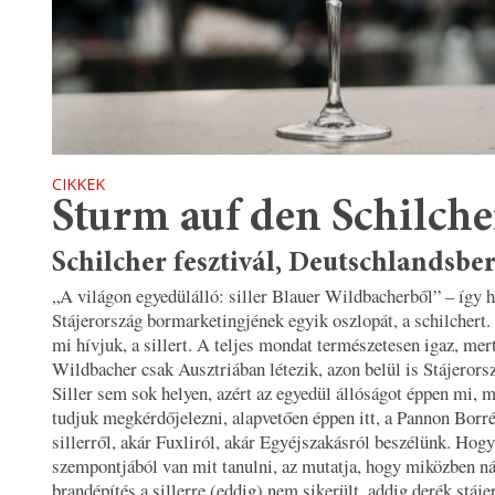
CIKKEK
Sturm auf den Schilche
Schilcher fesztivál, Deutschlandsbe
„A világon egyedülálló: siller Blauer Wildbacherből” – így h
Stájerország bormarketingjének egyik oszlopát, a schilchert.
mi hívjuk, a sillert. A teljes mondat természetesen igaz, mer
Wildbacher csak Ausztriában létezik, azon belül is Stájero
Siller sem sok helyen, azért az egyedül állóságot éppen mi, 
tudjuk megkérdőjelezni, alapvetően éppen itt, a Pannon Borr
sillerről, akár Fuxliról, akár Egyéjszakásról beszélünk. Hog
szempontjából van mit tanulni, az mutatja, hogy miközben n
brandépítés a sillerre (eddig) nem sikerült, addig derék stáje