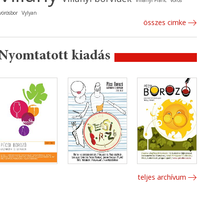
Villányi Franc
vörös
vörösbor
Vylyan
összes cimke
Nyomtatott kiadás
teljes archívum