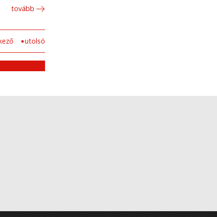
tovább
kező
utolsó