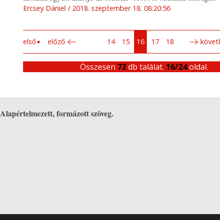
Ercsey Dániel
2018. szeptember 18. 08:20:56
első
előző
14
15
16
17
18
követ
Összesen
72
db találat.
16/24
oldal.
Alapértelmezett, formázott szöveg.