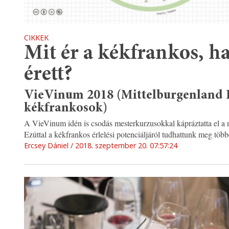
CIKKEK
Mit ér a kékfrankos, h
érett?
VieVinum 2018 (Mittelburgenland
kékfrankosok)
A VieVinum idén is csodás mesterkurzusokkal kápráztatta el a
Ezúttal a kékfrankos érlelési potenciáljáról tudhattunk meg több
Ercsey Dániel
2018. szeptember 20. 07:57:24