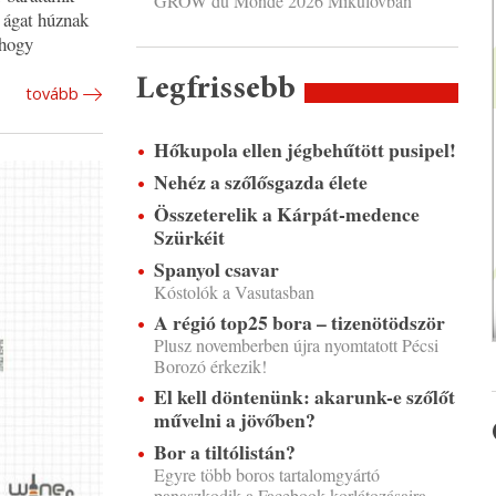
GROW du Monde 2026 Mikulovban
 ágat húznak
mhogy
Legfrissebb
tovább
Hőkupola ellen jégbehűtött pusipel!
Nehéz a szőlősgazda élete
Összeterelik a Kárpát-medence
Szürkéit
Spanyol csavar
Kóstolók a Vasutasban
A régió top25 bora – tizenötödször
Plusz novemberben újra nyomtatott Pécsi
Borozó érkezik!
El kell döntenünk: akarunk-e szőlőt
művelni a jövőben?
Bor a tiltólistán?
Egyre több boros tartalomgyártó
panaszkodik a Facebook korlátozásaira