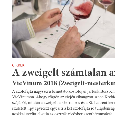
CIKKEK
A zweigelt számtalan a
VieVinum 2018 (Zweigelt-mesterku
A szőlőfajta nagyszerű bemutató kóstolóján jártunk Bécsben,
VieVinumon. Ahogy rögtön az elején elhangzott Anne Kre
szájából, miután a zweigelt a kékfrankos és a St. Laurent ker
született, így egyrészt egyesíti a két szőlőfajta jó tulajdonság
azokkal együtt alkotja az osztrák vörösbor szentháromságát.