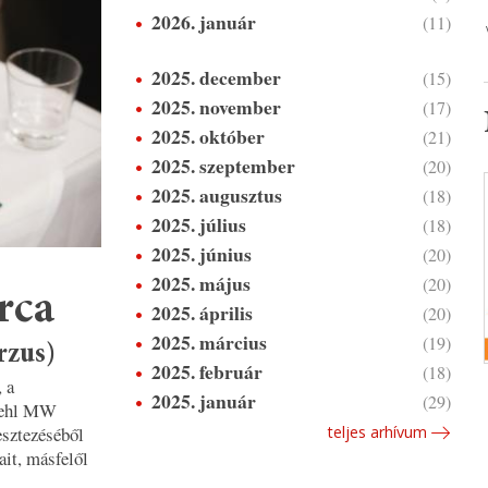
2026. január
(11)
2025. december
(15)
2025. november
(17)
2025. október
(21)
2025. szeptember
(20)
2025. augusztus
(18)
2025. július
(18)
2025. június
(20)
2025. május
(20)
rca
2025. április
(20)
2025. március
(19)
rzus)
2025. február
(18)
 a
2025. január
(29)
biehl MW
teljes arhívum
esztezéséből
ait, másfelől