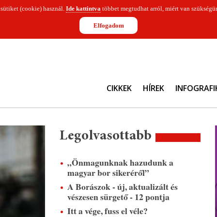
 sütiket (cookie) használ.
Ide kattintva
többet megtudhat arról, miért van szükségün
Elfogadom
CIKKEK
HÍREK
INFOGRAFI
Legolvasottabb
„Önmagunknak hazudunk a
magyar bor sikeréről”
A Borászok - új, aktualizált és
vészesen sürgető - 12 pontja
Itt a vége, fuss el véle?