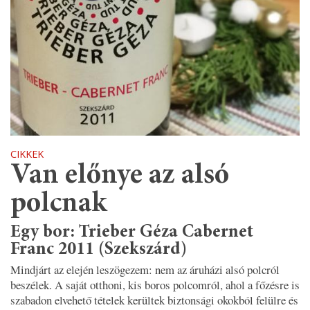
CIKKEK
Van előnye az alsó
polcnak
Egy bor: Trieber Géza Cabernet
Franc 2011 (Szekszárd)
Mindjárt az elején leszögezem: nem az áruházi alsó polcról
beszélek. A saját otthoni, kis boros polcomról, ahol a főzésre is
szabadon elvehető tételek kerültek biztonsági okokból felülre és