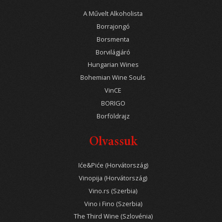
A Művelt Alkoholista
Borrajongó
Borsmenta
Borvilágjáró
Hungarian Wines
Bohemian Wine Souls
VinCE
BORIGO
Borföldrajz
Olvassuk
Iće&Piće (Horvátország)
Vinopija (Horvátország)
Vino.rs (Szerbia)
Vino i Fino (Szerbia)
The Third Wine (Szlovénia)