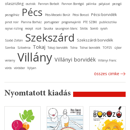
olaszrizling
osztrák
Pannon Borbolt
Pannon Borrégió
pálinka
pályázat
pezsgő
Pécs
Pécsi borvidék
pezsgőház
Pécs-Mecseki Borút
Pécsi Borozó
pinot noir
Planina Borház
portugieser
programajánló
PTE SZBKI
publicisztika
rajnai rizling
recept
rozé
Sauska
sauvignon blanc
Siklós
Somló
syrah
Szekszárd
Szekszárdi borvidék
Szabó Zoltán
Tokaj
Szerbia
Szlovénia
Tokaji borvidék
Tolna
Tolnai borvidék
TOP25
újbor
Villány
Villányi borvidék
verseny
Villányi Franc
vörös
vörösbor
Vylyan
összes cimke
Nyomtatott kiadás