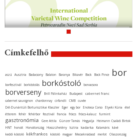
Címkefelhő
bor
aszú
Ausztria
Badacsony
Balaton
Baranya
Bikavér
Bock
Bock Pince
borkóstoló
borfesztivál
borkóstolás
borvacsora
borverseny
cabernet franc
Brill Pálinkaház
Budapest
cabernet sauvignon
chardonnay
cirfandli
CMB
cuvée
Dél-Dunántúli Borturisztikai Klaszter
Eger
egy bor
Enoteca Corso
Etyeki Kúria
étel
étterem
fehér
fehérbor
fesztivál
francia
fröccs
fröccs-kalauz
furmint
gasztronómia
Gere Attila
Günzer Tamás
Hegyalja
Heimann Családi Birtok
kadarka
HNT
horvát
Horvátország
Hosszúhetény
Isztria
Kalamáris
kávé
kékfrankos
keddi kóstoló
kóstoló
magyar
Mecseknádasd
merlot
Olaszország