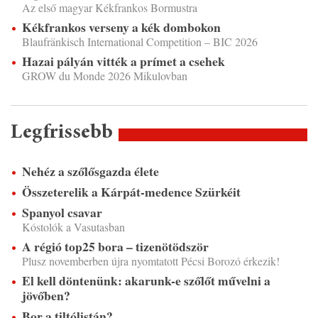
Az első magyar Kékfrankos Bormustra
Kékfrankos verseny a kék dombokon
Blaufränkisch International Competition – BIC 2026
Hazai pályán vitték a prímet a csehek
GROW du Monde 2026 Mikulovban
Legfrissebb
Nehéz a szőlősgazda élete
Összeterelik a Kárpát-medence Szürkéit
Spanyol csavar
Kóstolók a Vasutasban
A régió top25 bora – tizenötödször
Plusz novemberben újra nyomtatott Pécsi Borozó érkezik!
El kell döntenünk: akarunk-e szőlőt művelni a
jövőben?
Bor a tiltólistán?