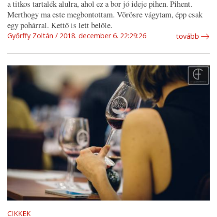
a titkos tartalék alulra, ahol ez a bor jó ideje pihen. Pihent.
Merthogy ma este megbontottam. Vörösre vágytam, épp csak
egy pohárral. Kettő is lett belőle.
Győrffy Zoltán
2018. december 6. 22:29:26
tovább
CIKKEK