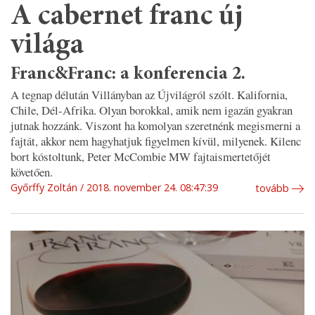
A cabernet franc új
világa
Franc&Franc: a konferencia 2.
A tegnap délután Villányban az Újvilágról szólt. Kalifornia,
Chile, Dél-Afrika. Olyan borokkal, amik nem igazán gyakran
jutnak hozzánk. Viszont ha komolyan szeretnénk megismerni a
fajtát, akkor nem hagyhatjuk figyelmen kívül, milyenek. Kilenc
bort kóstoltunk, Peter McCombie MW fajtaismertetőjét
követően.
Győrffy Zoltán
2018. november 24. 08:47:39
tovább