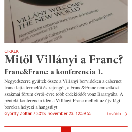
CIKKEK
Mitől Villányi a Franc?
Franc&Franc: a konferencia 1.
Negyedszerre gyűltek össze a Villányi borvidéken a cabernet
franc fajta termelői és rajongói, a Franc&Franc nemzetközi
szakmai fórum évről-évre több érdeklődőt vonz Baranyába. A
pénteki konferencia idén a Villányi Franc mellett az újvilági
borokra helyezi a hangsúlyt.
Győrffy Zoltán
2018. november 23. 12:59:55
tovább