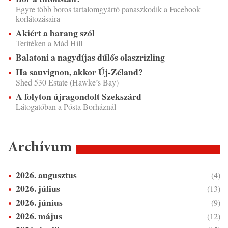
Egyre több boros tartalomgyártó panaszkodik a Facebook
korlátozásaira
Akiért a harang szól
Terítéken a Mád Hill
Balatoni a nagydíjas dűlős olaszrizling
Ha sauvignon, akkor Új-Zéland?
Shed 530 Estate (Hawke’s Bay)
A folyton újragondolt Szekszárd
Látogatóban a Pósta Borháznál
Archívum
2026. augusztus
(4)
2026. július
(13)
2026. június
(9)
2026. május
(12)