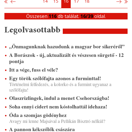
14
15
16
17
18
Összesen
116
db találat.
16/39
oldal.
Legolvasottabb
„Önmagunknak hazudunk a magyar bor sikeréről”
A Borászok - új, aktualizált és vészesen sürgető - 12
pontja
Itt a vége, fuss el véle?
Egy török szőlőfajta azonos a furminttal!
Történelmi felfedezés, a kolorko és a furmint ugyanaz a
szőlőfajta!
Olaszrizlingek, indul a menet Csehországba!
Soha ennyi cidert nem kóstolhattál idehaza!
Óda a szomjas gödényhez
Avagy mi lenne Majsával a Pellikán Bisztró nélkül?
A pannon kékszőlők császára