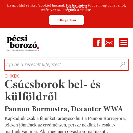
Ez az oldal sütiket (cookie) használ.
Ide kattintva
többet megtudhat arról,
miért van szükségünk a sütikre.
Elfogadom
Facebook
Kapcsolat
CIKKEK
HÍREK
INFOGRAFIKÁK
MUNKATÁRSAK
WINESOFA
LE
Írja be a keresett kifejezést
CIKKEK
Csúcsborok bel- és
külföldről
Pannon Bormustra, Decanter WWA
Kapkodjuk csak a fejünket, aranyeső hull a Pannon Borrégióra,
telexen jönnének az eredményen, persze nekünk is csak e-
mailünk van már. Aki még nem olvasta volna másutt,