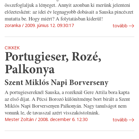
összefoglaljuk a lényeget. Annyit azonban ki merünk jelenteni
előzetesként: az idei év legnagyobb dobásait a Sauska pincészet
mutatta be. Hogy miért? A folytatásban kiderül!
zoranka
2009. június 12. 09:30:17
tovább
CIKKEK
Portugieser, Rozé,
Palkonya
Szent Miklós Napi Borverseny
A portugiesereknél Sauska, a rozéknál Gere Attila bora kapta
az első díjat. A Pécsi Borozó különítménye bort bírált a Szent
Miklós Napi Borversenyen Palkonyán. Nagy tanulságot nem
vonunk le, de tavasszal azért visszakóstolnánk.
Mester Zoltán
2008. december 6. 12:30
tovább