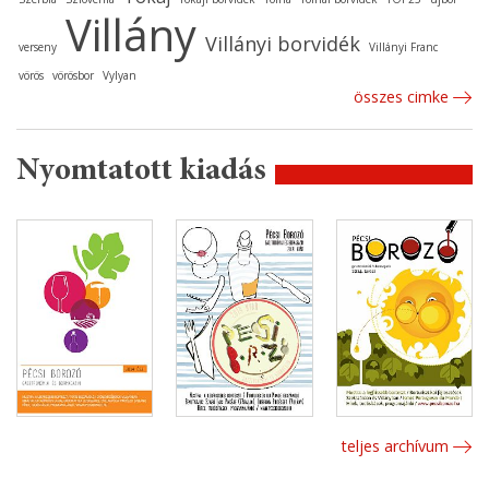
Villány
Villányi borvidék
verseny
Villányi Franc
vörös
vörösbor
Vylyan
összes cimke
Nyomtatott kiadás
teljes archívum