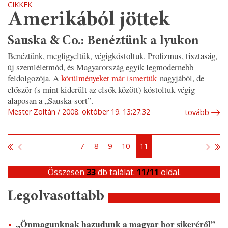
CIKKEK
Amerikából jöttek
Sauska & Co.: Benéztünk a lyukon
Benéztünk, megfigyeltük, végigkóstoltuk. Profizmus, tisztaság,
új szemléletmód, és Magyarország egyik legmodernebb
feldolgozója. A
körülményeket már ismertük
nagyjából, de
először (s mint kiderült az elsők között) kóstoltuk végig
alaposan a „Sauska-sort”.
Mester Zoltán
2008. október 19. 13:27:32
tovább
7
8
9
10
11
Összesen
33
db találat.
11/11
oldal.
Legolvasottabb
„Önmagunknak hazudunk a magyar bor sikeréről”