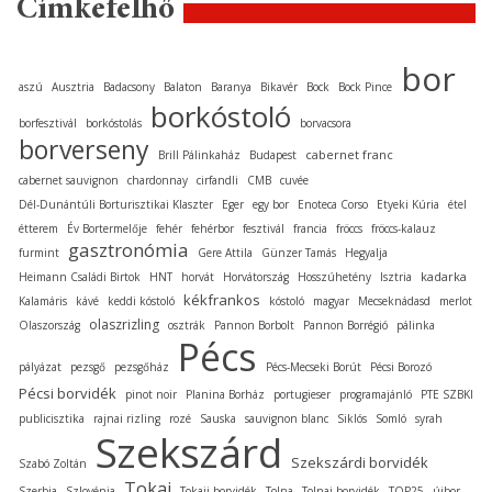
Címkefelhő
bor
aszú
Ausztria
Badacsony
Balaton
Baranya
Bikavér
Bock
Bock Pince
borkóstoló
borfesztivál
borkóstolás
borvacsora
borverseny
cabernet franc
Brill Pálinkaház
Budapest
cabernet sauvignon
chardonnay
cirfandli
CMB
cuvée
Dél-Dunántúli Borturisztikai Klaszter
Eger
egy bor
Enoteca Corso
Etyeki Kúria
étel
étterem
Év Bortermelője
fehér
fehérbor
fesztivál
francia
fröccs
fröccs-kalauz
gasztronómia
furmint
Gere Attila
Günzer Tamás
Hegyalja
kadarka
Heimann Családi Birtok
HNT
horvát
Horvátország
Hosszúhetény
Isztria
kékfrankos
Kalamáris
kávé
keddi kóstoló
kóstoló
magyar
Mecseknádasd
merlot
olaszrizling
Olaszország
osztrák
Pannon Borbolt
Pannon Borrégió
pálinka
Pécs
pályázat
pezsgő
pezsgőház
Pécs-Mecseki Borút
Pécsi Borozó
Pécsi borvidék
pinot noir
Planina Borház
portugieser
programajánló
PTE SZBKI
publicisztika
rajnai rizling
rozé
Sauska
sauvignon blanc
Siklós
Somló
syrah
Szekszárd
Szekszárdi borvidék
Szabó Zoltán
Tokaj
Szerbia
Szlovénia
Tokaji borvidék
Tolna
Tolnai borvidék
TOP25
újbor