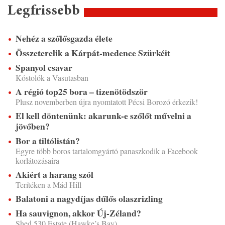
Legfrissebb
Nehéz a szőlősgazda élete
Összeterelik a Kárpát-medence Szürkéit
Spanyol csavar
Kóstolók a Vasutasban
A régió top25 bora – tizenötödször
Plusz novemberben újra nyomtatott Pécsi Borozó érkezik!
El kell döntenünk: akarunk-e szőlőt művelni a
jövőben?
Bor a tiltólistán?
Egyre több boros tartalomgyártó panaszkodik a Facebook
korlátozásaira
Akiért a harang szól
Terítéken a Mád Hill
Balatoni a nagydíjas dűlős olaszrizling
Ha sauvignon, akkor Új-Zéland?
Shed 530 Estate (Hawke’s Bay)