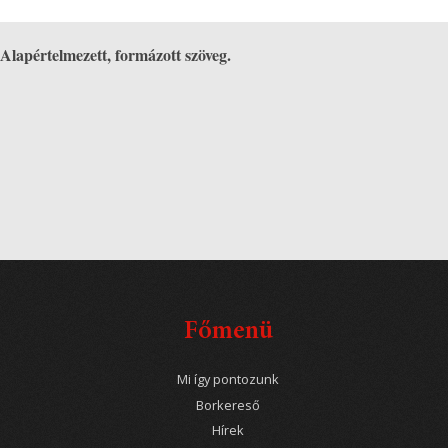
Alapértelmezett, formázott szöveg.
Főmenü
Mi így pontozunk
Borkereső
Hírek