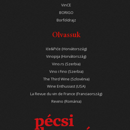
VinCE
BORIGO
Borföldrajz
Olvassuk
Iće&Piće (Horvátország)
Vinopija (Horvátország)
Vino.rs (Szerbia)
Vino i Fino (Szerbia)
The Third Wine (Szlovénia)
Wine Enthusiast (USA)
La Revue du vin de France (Franciaország)
Revino (Románia)