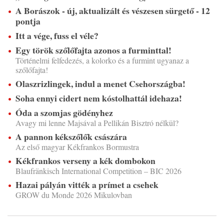
A Borászok - új, aktualizált és vészesen sürgető - 12
pontja
Itt a vége, fuss el véle?
Egy török szőlőfajta azonos a furminttal!
Történelmi felfedezés, a kolorko és a furmint ugyanaz a
szőlőfajta!
Olaszrizlingek, indul a menet Csehországba!
Soha ennyi cidert nem kóstolhattál idehaza!
Óda a szomjas gödényhez
Avagy mi lenne Majsával a Pellikán Bisztró nélkül?
A pannon kékszőlők császára
Az első magyar Kékfrankos Bormustra
Kékfrankos verseny a kék dombokon
Blaufränkisch International Competition – BIC 2026
Hazai pályán vitték a prímet a csehek
GROW du Monde 2026 Mikulovban