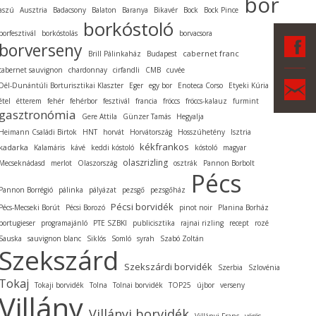
bor
aszú
Ausztria
Badacsony
Balaton
Baranya
Bikavér
Bock
Bock Pince
borkóstoló
borfesztivál
borkóstolás
borvacsora
F
borverseny
cabernet franc
Brill Pálinkaház
Budapest
cabernet sauvignon
chardonnay
cirfandli
CMB
cuvée
Ka
Dél-Dunántúli Borturisztikai Klaszter
Eger
egy bor
Enoteca Corso
Etyeki Kúria
étel
étterem
fehér
fehérbor
fesztivál
francia
fröccs
fröccs-kalauz
furmint
gasztronómia
Gere Attila
Günzer Tamás
Hegyalja
Heimann Családi Birtok
HNT
horvát
Horvátország
Hosszúhetény
Isztria
kékfrankos
kadarka
Kalamáris
kávé
keddi kóstoló
kóstoló
magyar
olaszrizling
Mecseknádasd
merlot
Olaszország
osztrák
Pannon Borbolt
Pécs
Pannon Borrégió
pálinka
pályázat
pezsgő
pezsgőház
Pécsi borvidék
Pécs-Mecseki Borút
Pécsi Borozó
pinot noir
Planina Borház
portugieser
programajánló
PTE SZBKI
publicisztika
rajnai rizling
recept
rozé
Sauska
sauvignon blanc
Siklós
Somló
syrah
Szabó Zoltán
Szekszárd
Szekszárdi borvidék
Szerbia
Szlovénia
Tokaj
Tokaji borvidék
Tolna
Tolnai borvidék
TOP25
újbor
verseny
Villány
Villányi borvidék