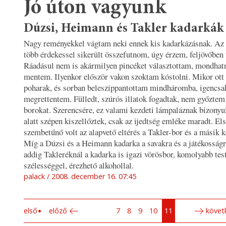
Jó úton vagyunk
Dúzsi, Heimann és Takler kadarkák
Nagy reményekkel vágtam neki ennek kis kadarkázásnak. Az 
több érdekessel sikerült összefutnom, úgy érzem, feljövőben v
Ráadásul nem is akármilyen pincéket választottam, mondhatn
mentem. Ilyenkor először vakon szoktam kóstolni. Mikor ott 
poharak, és sorban beleszippantottam mindháromba, igencsa
megrettentem. Fülledt, szúrós illatok fogadtak, nem győztem 
borokat. Szerencsére, ez valami kezdeti lámpaláznak bizonyu
alatt szépen kiszellőztek, csak az ijedtség emléke maradt. Els
szembetűnő volt az alapvető eltérés a Takler-bor és a másik k
Míg a Dúzsi és a Heimann kadarka a savakra és a játékosságr
addig Takleréknál a kadarka is igazi vörösbor, komolyabb test
szélességgel, érezhető alkohollal.
palack
2008. december 16. 07:45
első
előző
7
8
9
10
11
követ