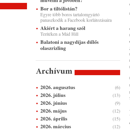
művelni a jövőben?
Bor a tiltólistán?
Egyre több boros tartalomgyártó
panaszkodik a Facebook korlátozásaira
Akiért a harang szól
Terítéken a Mád Hill
Balatoni a nagydíjas dűlős
olaszrizling
Archívum
2026. augusztus
(6)
2026. július
(13)
2026. június
(9)
2026. május
(12)
2026. április
(15)
2026. március
(12)