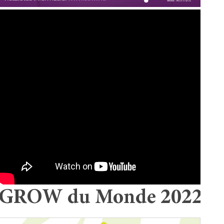
GROW du Monde 2022