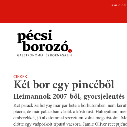
Ez az oldal
CIKKEK
Két bor egy pincéből
Heimannok 2007-ből, gyorsjelentés
Két palack zsibolyog már pár hete a borhűtőmben, nem kerü
piacra, de már palackban várják a kóstolást. Halogattam, mer
emberekkel, jó alkalommal szerettem volna megkóstolni. Meg
előtte egy vadpörkölt típusú vacsora, Jamie Oliver receptjén