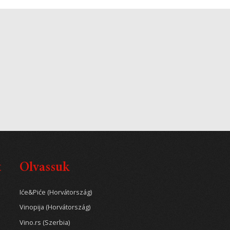
t
Olvassuk
Iće&Piće (Horvátország)
Vinopija (Horvátország)
Vino.rs (Szerbia)