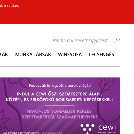
k a sütikre.
Írja be a keresett kifejezést
KÁK
MUNKATÁRSAK
WINESOFA
LECSENGÉS