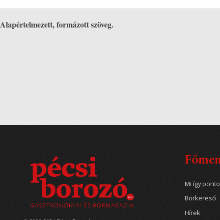
Alapértelmezett, formázott szöveg.
Főme
Mi így pont
Borkereső
Hírek