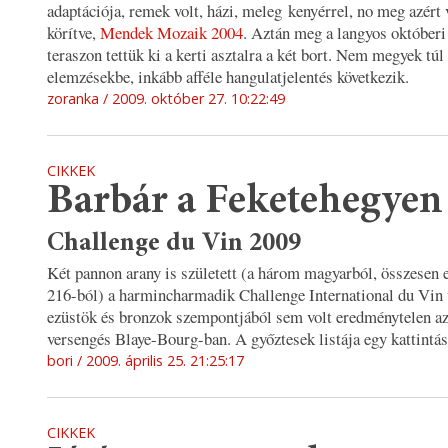
adaptációja, remek volt, házi, meleg kenyérrel, no meg azért
körítve,
Mendek Mozaik 2004
. Aztán meg a langyos októberi 
teraszon tettük ki a kerti asztalra a két bort. Nem megyek tú
elemzésekbe, inkább afféle hangulatjelentés következik.
zoranka
2009. október 27. 10:22:49
CIKKEK
Barbár a Feketehegyen
Challenge du Vin 2009
Két pannon arany is született (a három magyarból, összesen 
216-ból) a harmincharmadik Challenge International du Vin 
ezüstök és bronzok szempontjából sem volt eredménytelen az 
versengés Blaye-Bourg-ban. A győztesek listája egy kattintás
bori
2009. április 25. 21:25:17
CIKKEK