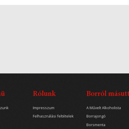
nü
Rólunk
Borról másut
ozunk
Impresszum
A Művelt Alkoholista
Felhasználási feltételek
Borrajongó
Borsmenta