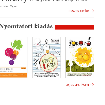
Villányi Franc
vörös
vörösbor
Vylyan
összes cimke
Nyomtatott kiadás
teljes archívum