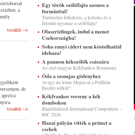
 vörösborral
Egy török szőlőfajta azonos a
estében, a
furminttal!
l mély
Történelmi felfedezés, a kolorko és a
furmint ugyanaz a szőlőfajta!
tovább
Olaszrizlingek, indul a menet
Csehországba!
Soha ennyi cidert nem kóstolhattál
idehaza!
A pannon kékszőlők császára
Az első magyar Kékfrankos Bormustra
Óda a szomjas gödényhez
egyébként
Avagy mi lenne Majsával a Pellikán
Bisztró nélkül?
versenyen, de
áprilisi
Kékfrankos verseny a kék
nyira.
dombokon
Blaufränkisch International Competition –
tovább
BIC 2026
Hazai pályán vitték a prímet a
csehek