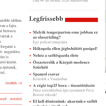
GROW du Monde 2026 Mikulovban
Legfrissebb
utóbbi időben
an a fajta.
i biztosra
Melyik tengerparton esne jobban ez
vártak a
az olaszrizling?
k
Egy podcast margójára
forgatni a
Hőkupola ellen jégbehűtött pusipel!
lt: negyedóra
Nehéz a szőlősgazda élete
őre is
Összeterelik a Kárpát-medence
ettő között.
Szürkéit
a építenek,
tel,
Spanyol csavar
Kóstolók a Vasutasban
tovább
A régió top25 bora – tizenötödször
Plusz novemberben újra nyomtatott Pécsi
Borozó érkezik!
kező
utolsó
El kell döntenünk: akarunk-e szőlőt