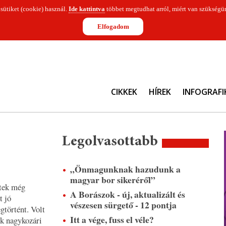
 sütiket (cookie) használ.
Ide kattintva
többet megtudhat arról, miért van szükségün
Elfogadom
CIKKEK
HÍREK
INFOGRAFI
Legolvasottabb
„Önmagunknak hazudunk a
magyar bor sikeréről”
ltek még
A Borászok - új, aktualizált és
t jó
vészesen sürgető - 12 pontja
történt. Volt
Itt a vége, fuss el véle?
ek nagykozári