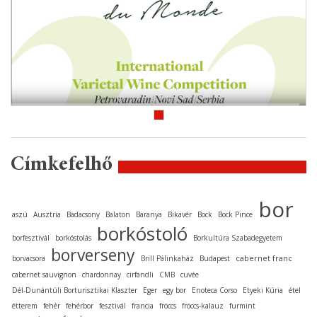
Címkefelhő
bor
aszú
Ausztria
Badacsony
Balaton
Baranya
Bikavér
Bock
Bock Pince
borkóstoló
borfesztivál
borkóstolás
Borkultúra Szabadegyetem
borverseny
cabernet franc
borvacsora
Brill Pálinkaház
Budapest
cabernet sauvignon
chardonnay
cirfandli
CMB
cuvée
Dél-Dunántúli Borturisztikai Klaszter
Eger
egy bor
Enoteca Corso
Etyeki Kúria
étel
étterem
fehér
fehérbor
fesztivál
francia
fröccs
fröccs-kalauz
furmint