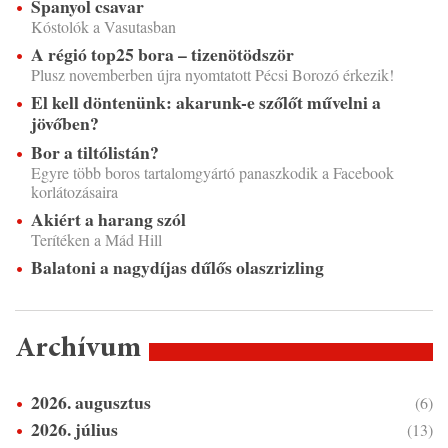
Spanyol csavar
Kóstolók a Vasutasban
A régió top25 bora – tizenötödször
Plusz novemberben újra nyomtatott Pécsi Borozó érkezik!
El kell döntenünk: akarunk-e szőlőt művelni a
jövőben?
Bor a tiltólistán?
Egyre több boros tartalomgyártó panaszkodik a Facebook
korlátozásaira
Akiért a harang szól
Terítéken a Mád Hill
Balatoni a nagydíjas dűlős olaszrizling
Archívum
2026. augusztus
(6)
2026. július
(13)