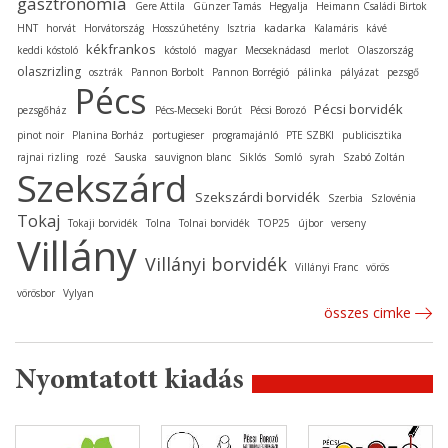
gasztronómia
Gere Attila
Günzer Tamás
Hegyalja
Heimann Családi Birtok
kadarka
HNT
horvát
Horvátország
Hosszúhetény
Isztria
Kalamáris
kávé
kékfrankos
keddi kóstoló
kóstoló
magyar
Mecseknádasd
merlot
Olaszország
olaszrizling
osztrák
Pannon Borbolt
Pannon Borrégió
pálinka
pályázat
pezsgő
Pécs
Pécsi borvidék
pezsgőház
Pécs-Mecseki Borút
Pécsi Borozó
pinot noir
Planina Borház
portugieser
programajánló
PTE SZBKI
publicisztika
rajnai rizling
rozé
Sauska
sauvignon blanc
Siklós
Somló
syrah
Szabó Zoltán
Szekszárd
Szekszárdi borvidék
Szerbia
Szlovénia
Tokaj
Tokaji borvidék
Tolna
Tolnai borvidék
TOP25
újbor
verseny
Villány
Villányi borvidék
Villányi Franc
vörös
vörösbor
Vylyan
összes cimke
Nyomtatott kiadás