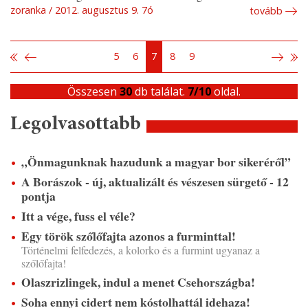
zoranka
2012. augusztus 9. 7ó
tovább
5
6
7
8
9
Összesen
30
db találat.
7/10
oldal.
Legolvasottabb
„Önmagunknak hazudunk a magyar bor sikeréről”
A Borászok - új, aktualizált és vészesen sürgető - 12
pontja
Itt a vége, fuss el véle?
Egy török szőlőfajta azonos a furminttal!
Történelmi felfedezés, a kolorko és a furmint ugyanaz a
szőlőfajta!
Olaszrizlingek, indul a menet Csehországba!
Soha ennyi cidert nem kóstolhattál idehaza!