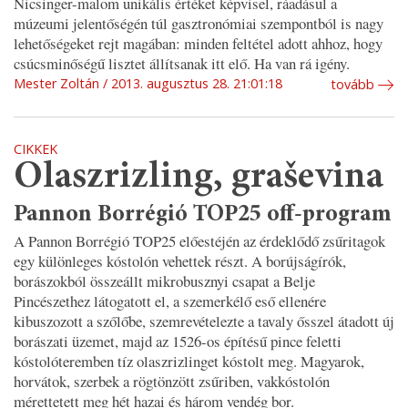
Nicsinger-malom unikális értéket képvisel, ráadásul a
múzeumi jelentőségén túl gasztronómiai szempontból is nagy
lehetőségeket rejt magában: minden feltétel adott ahhoz, hogy
csúcsminőségű lisztet állítsanak itt elő. Ha van rá igény.
Mester Zoltán
2013. augusztus 28. 21:01:18
tovább
CIKKEK
Olaszrizling, graševina
Pannon Borrégió TOP25 off-program
A Pannon Borrégió TOP25 előestéjén az érdeklődő zsűritagok
egy különleges kóstolón vehettek részt. A borújságírók,
borászokból összeállt mikrobusznyi csapat a Belje
Pincészethez látogatott el, a szemerkélő eső ellenére
kibuszozott a szőlőbe, szemrevételezte a tavaly ősszel átadott új
borászati üzemet, majd az 1526-os építésű pince feletti
kóstolóteremben tíz olaszrizlinget kóstolt meg. Magyarok,
horvátok, szerbek a rögtönzött zsűriben, vakkóstolón
mérettetett meg hét hazai és három vendég bor.