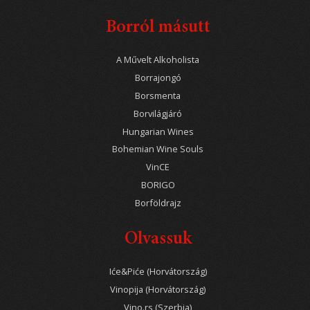
Borról másutt
A Művelt Alkoholista
Borrajongó
Borsmenta
Borvilágjáró
Hungarian Wines
Bohemian Wine Souls
VinCE
BORIGO
Borföldrajz
Olvassuk
Iće&Piće (Horvátország)
Vinopija (Horvátország)
Vino.rs (Szerbia)