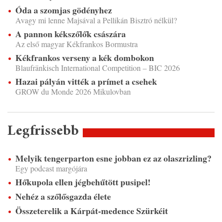
Óda a szomjas gödényhez
Avagy mi lenne Majsával a Pellikán Bisztró nélkül?
A pannon kékszőlők császára
Az első magyar Kékfrankos Bormustra
Kékfrankos verseny a kék dombokon
Blaufränkisch International Competition – BIC 2026
Hazai pályán vitték a prímet a csehek
GROW du Monde 2026 Mikulovban
Legfrissebb
Melyik tengerparton esne jobban ez az olaszrizling?
Egy podcast margójára
Hőkupola ellen jégbehűtött pusipel!
Nehéz a szőlősgazda élete
Összeterelik a Kárpát-medence Szürkéit