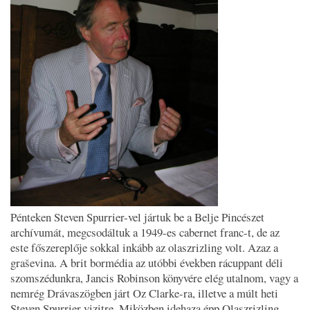
Pénteken Steven Spurrier-vel jártuk be a Belje Pincészet
archívumát, megcsodáltuk a 1949-es cabernet franc-t, de az
este főszereplője sokkal inkább az olaszrizling volt. Azaz a
graševina. A brit bormédia az utóbbi években rácuppant déli
szomszédunkra, Jancis Robinson könyvére elég utalnom, vagy a
nemrég Drávaszögben járt Oz Clarke-ra, illetve a múlt heti
Steven Spurrier vizitre. Miközben idehaza épp Olaszrizling