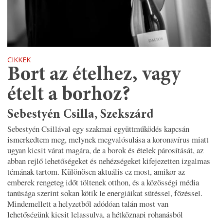
CIKKEK
Bort az ételhez, vagy
ételt a borhoz?
Sebestyén Csilla, Szekszárd
Sebestyén Csillával egy szakmai együttműködés kapcsán
ismerkedtem meg, melynek megvalósulása a koronavírus miatt
ugyan kicsit várat magára, de a borok és ételek párosítását, az
abban rejlő lehetőségeket és nehézségeket kifejezetten izgalmas
témának tartom. Különösen aktuális ez most, amikor az
emberek rengeteg időt töltenek otthon, és a közösségi média
tanúsága szerint sokan kötik le energiáikat sütéssel, főzéssel.
Mindemellett a helyzetből adódóan talán most van
lehetőségünk kicsit lelassulva, a hétköznapi rohanásból