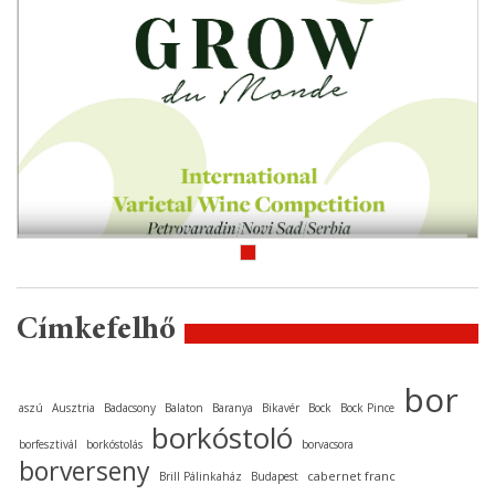
Címkefelhő
bor
aszú
Ausztria
Badacsony
Balaton
Baranya
Bikavér
Bock
Bock Pince
borkóstoló
borfesztivál
borkóstolás
borvacsora
borverseny
cabernet franc
Brill Pálinkaház
Budapest