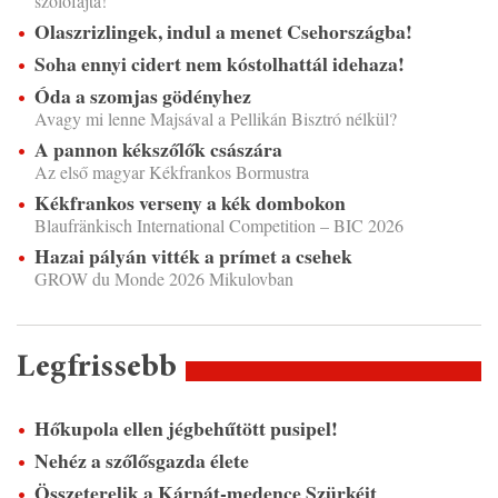
szőlőfajta!
Olaszrizlingek, indul a menet Csehországba!
Soha ennyi cidert nem kóstolhattál idehaza!
Óda a szomjas gödényhez
Avagy mi lenne Majsával a Pellikán Bisztró nélkül?
A pannon kékszőlők császára
Az első magyar Kékfrankos Bormustra
Kékfrankos verseny a kék dombokon
Blaufränkisch International Competition – BIC 2026
Hazai pályán vitték a prímet a csehek
GROW du Monde 2026 Mikulovban
Legfrissebb
Hőkupola ellen jégbehűtött pusipel!
Nehéz a szőlősgazda élete
Összeterelik a Kárpát-medence Szürkéit