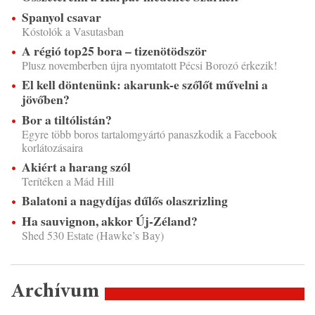
Spanyol csavar
Kóstolók a Vasutasban
A régió top25 bora – tizenötödször
Plusz novemberben újra nyomtatott Pécsi Borozó érkezik!
El kell döntenünk: akarunk-e szőlőt művelni a
jövőben?
Bor a tiltólistán?
Egyre több boros tartalomgyártó panaszkodik a Facebook
korlátozásaira
Akiért a harang szól
Terítéken a Mád Hill
Balatoni a nagydíjas dűlős olaszrizling
Ha sauvignon, akkor Új-Zéland?
Shed 530 Estate (Hawke’s Bay)
Archívum