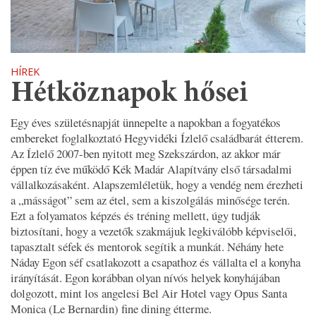
HÍREK
Hétköznapok hősei
Egy éves születésnapját ünnepelte a napokban a fogyatékos
embereket foglalkoztató Hegyvidéki Ízlelő családbarát étterem.
Az Ízlelő 2007-ben nyitott meg Szekszárdon, az akkor már
éppen tíz éve működő Kék Madár Alapítvány első társadalmi
vállalkozásaként. Alapszemléletük, hogy a vendég nem érezheti
a „másságot” sem az étel, sem a kiszolgálás minősége terén.
Ezt a folyamatos képzés és tréning mellett, úgy tudják
biztosítani, hogy a vezetők szakmájuk legkiválóbb képviselői,
tapasztalt séfek és mentorok segítik a munkát. Néhány hete
Náday Egon séf csatlakozott a csapathoz és vállalta el a konyha
irányítását. Egon korábban olyan nívós helyek konyhájában
dolgozott, mint los angelesi Bel Air Hotel vagy Opus Santa
Monica (Le Bernardin) fine dining étterme.