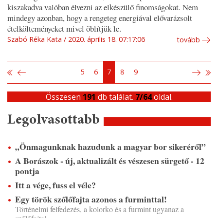
kiszakadva valóban élvezni az elkészülő finomságokat. Nem
mindegy azonban, hogy a rengeteg energiával elővarázsolt
ételkölteményeket mivel öblítjük le.
Szabó Réka Kata
2020. április 18. 07:17:06
tovább
5
6
7
8
9
Összesen
191
db találat.
7/64
oldal.
Legolvasottabb
„Önmagunknak hazudunk a magyar bor sikeréről”
A Borászok - új, aktualizált és vészesen sürgető - 12
pontja
Itt a vége, fuss el véle?
Egy török szőlőfajta azonos a furminttal!
Történelmi felfedezés, a kolorko és a furmint ugyanaz a