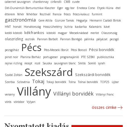
cabernet sauvignon
chardonnay
cirfandli
CMB
cuvée
Dél-Dunántúli Borturisztikai Klaszter
Eger
egy bor
Enoteca Corso
Etyeki Kúria
étel
étterem
fehér
fehérbor
fesztivál
francia
fröccs
fröccs-kalauz
furmint
gasztronómia
Gere Attila
Günzer Tamás
Hegyalja
Heimann Családi Birtok
kadarka
HNT
horvát
Horvátország
Hosszúhetény
Isztria
Kalamáris
kávé
kékfrankos
keddi kóstoló
kóstoló
magyar
Mecseknádasd
merlot
Olaszország
olaszrizling
osztrák
Pannon Borbolt
Pannon Borrégió
pálinka
pályázat
pezsgő
Pécs
Pécsi borvidék
pezsgőház
Pécs-Mecseki Borút
Pécsi Borozó
pinot noir
Planina Borház
portugieser
programajánló
PTE SZBKI
publicisztika
rajnai rizling
recept
rozé
Sauska
sauvignon blanc
Siklós
Somló
syrah
Szekszárd
Szekszárdi borvidék
Szabó Zoltán
Tokaj
Szerbia
Szlovénia
Tokaji borvidék
Tolna
Tolnai borvidék
TOP25
újbor
Villány
Villányi borvidék
verseny
Villányi Franc
vörös
vörösbor
Vylyan
összes cimke
Nyomtatott kiadás