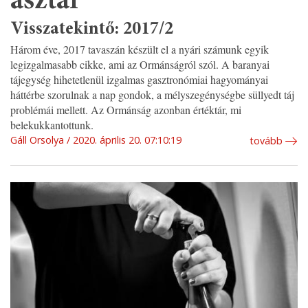
asztal
Visszatekintő: 2017/2
Három éve, 2017 tavaszán készült el a nyári számunk egyik
legizgalmasabb cikke, ami az Ormánságról szól. A baranyai
tájegység hihetetlenül izgalmas gasztronómiai hagyományai
háttérbe szorulnak a nap gondok, a mélyszegénységbe süllyedt táj
problémái mellett. Az Ormánság azonban értéktár, mi
belekukkantottunk.
Gáll Orsolya
2020. április 20. 07:10:19
tovább