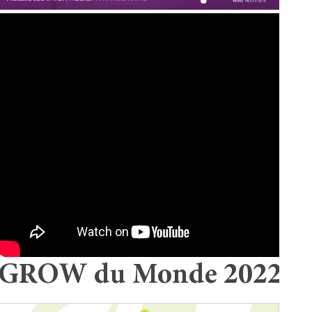
GROW du Monde 2022