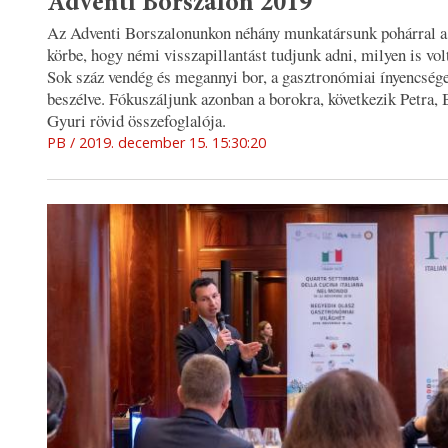
Adventi Borszalon 2019
Az Adventi Borszalonunkon néhány munkatársunk pohárral a 
körbe, hogy némi visszapillantást tudjunk adni, milyen is vol
Sok száz vendég és megannyi bor, a gasztronómiai ínyencség
beszélve. Fókuszáljunk azonban a borokra, következik Petra, 
Gyuri rövid összefoglalója.
PB
2019. december 15. 15:30:20