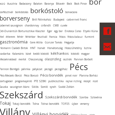
bor
aszú
Ausztria
Badacsony
Balaton
Baranya
Bikavér
Bock
Bock Pince
borkóstoló
borfesztivál
borkóstolás
borvacsora
borverseny
cabernet franc
Brill Pálinkaház
Budapest
cabernet sauvignon
chardonnay
cirfandli
CMB
cuvée
F
Dél-Dunántúli Borturisztikai Klaszter
Eger
egy bor
Enoteca Corso
Etyeki Kúria
étel
étterem
fehér
fehérbor
fesztivál
francia
fröccs
fröccs-kalauz
furmint
gasztronómia
Gere Attila
Günzer Tamás
Hegyalja
Ka
Heimann Családi Birtok
HNT
horvát
Horvátország
Hosszúhetény
Isztria
kékfrankos
kadarka
Kalamáris
kávé
keddi kóstoló
kóstoló
magyar
olaszrizling
Mecseknádasd
merlot
Olaszország
osztrák
Pannon Borbolt
Pécs
Pannon Borrégió
pálinka
pályázat
pezsgő
pezsgőház
Pécsi borvidék
Pécs-Mecseki Borút
Pécsi Borozó
pinot noir
Planina Borház
portugieser
programajánló
PTE SZBKI
publicisztika
rajnai rizling
recept
rozé
Sauska
sauvignon blanc
Siklós
Somló
syrah
Szabó Zoltán
Szekszárd
Szekszárdi borvidék
Szerbia
Szlovénia
Tokaj
Tokaji borvidék
Tolna
Tolnai borvidék
TOP25
újbor
verseny
Villány
Villányi borvidék