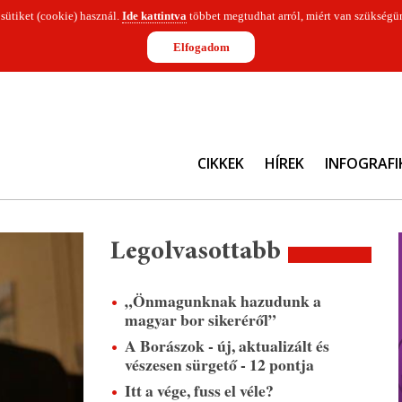
 sütiket (cookie) használ.
Ide kattintva
többet megtudhat arról, miért van szükségün
Elfogadom
CIKKEK
HÍREK
INFOGRAFI
Legolvasottabb
„Önmagunknak hazudunk a
magyar bor sikeréről”
A Borászok - új, aktualizált és
vészesen sürgető - 12 pontja
Itt a vége, fuss el véle?