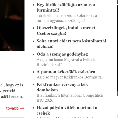
Egy török szőlőfajta azonos a
furminttal!
Történelmi felfedezés, a kolorko és a
furmint ugyanaz a szőlőfajta!
Olaszrizlingek, indul a menet
Csehországba!
Soha ennyi cidert nem kóstolhattál
idehaza!
Óda a szomjas gödényhez
Avagy mi lenne Majsával a Pellikán
Bisztró nélkül?
A pannon kékszőlők császára
Az első magyar Kékfrankos Bormustra
Kékfrankos verseny a kék
l, hogy ez is
dombokon
szigorodó
Blaufränkisch International Competition –
n rádöbbentem,
BIC 2026
Hazai pályán vitték a prímet a
tovább
csehek