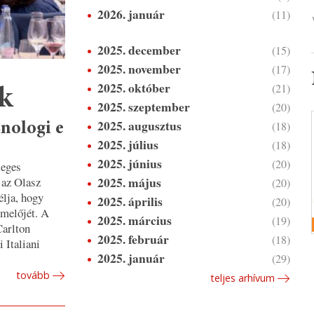
2026. január
(11)
2025. december
(15)
2025. november
(17)
2025. október
(21)
nk
2025. szeptember
(20)
2025. augusztus
(18)
Enologi e
2025. július
(18)
2025. június
(20)
leges
2025. május
 az Olasz
(20)
lja, hogy
2025. április
(20)
rmelőjét. A
2025. március
(19)
Carlton
2025. február
(18)
 Italiani
2025. január
(29)
tovább
teljes arhívum