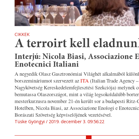
CIKKEK
A terroirt kell eladnu
Interjú: Nicola Biasi, Associazione 
Enotecnici Italiani
A negyedik Olasz Gasztronómiai Világhét alkalmából külön
borszemináriumot szervezett az
ITA
(Italian Trade Agency –
Nagykövetség Kereskedelemfejlesztési Szekciója) melynek cé
bemutassa Olaszországot, mint a világ legsokoldalúbb borte
mesterkurzusra november 21-én került sor a budapesti Ritz-
Hotelben, Nicola Biasi, az Associazione Enologi e Enotecnici
Borászati Szövetség képviselőjének vezetésével.
Tüske Gyöngyi
2019. december 3. 09:56:22