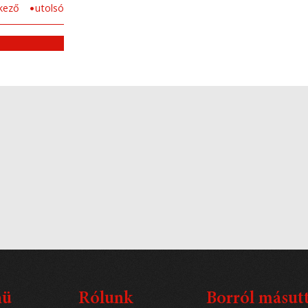
kező
utolsó
nü
Rólunk
Borról másut