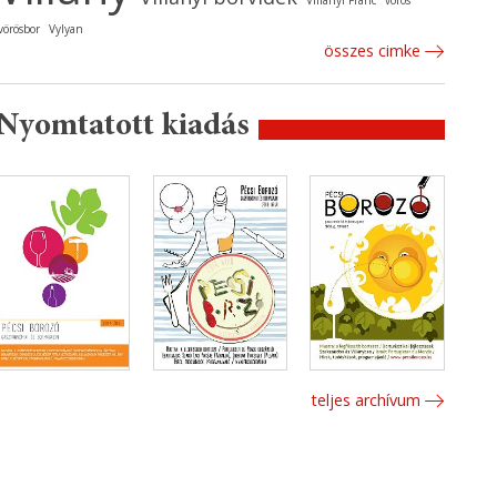
Villányi Franc
vörös
vörösbor
Vylyan
összes cimke
Nyomtatott kiadás
teljes archívum