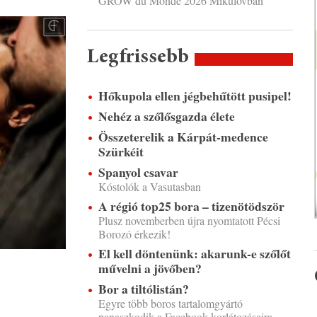
GROW du Monde 2026 Mikulovban
Legfrissebb
Hőkupola ellen jégbehűtött pusipel!
Nehéz a szőlősgazda élete
Összeterelik a Kárpát-medence
Szürkéit
Spanyol csavar
Kóstolók a Vasutasban
A régió top25 bora – tizenötödször
Plusz novemberben újra nyomtatott Pécsi
Borozó érkezik!
El kell döntenünk: akarunk-e szőlőt
művelni a jövőben?
Bor a tiltólistán?
Egyre több boros tartalomgyártó
panaszkodik a Facebook korlátozásaira