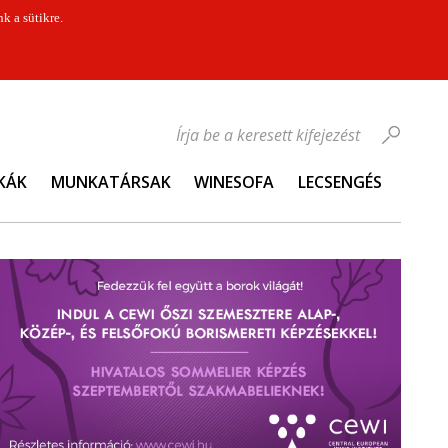
k a sütikre.
Írja be a keresett kifejezést
KÁK
MUNKATÁRSAK
WINESOFA
LECSENGÉS