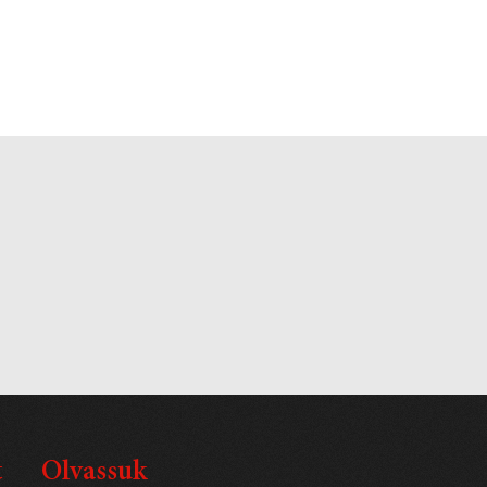
t
Olvassuk