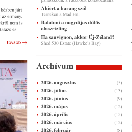
Akiért a harang szól
kézben járt
Terítéken a Mád Hill
t az élmény.
Balatoni a nagydíjas dűlős
ekről nem is
olaszrizling
Balázs és
Ha sauvignon, akkor Új-Zéland?
tovább
Shed 530 Estate (Hawke’s Bay)
Archívum
2026. augusztus
(5)
2026. július
(13)
2026. június
(9)
2026. május
(12)
2026. április
(15)
2026. március
(12)
2026. február
(8)