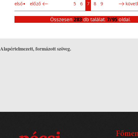
első
előző
5
6
7
8
9
követ
Összesen
283
db találat.
7/95
oldal.
Alapértelmezett, formázott szöveg.
Főme