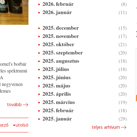
2026. február
(8)
2026. január
(11)
2025. december
(15)
2025. november
(17)
2025. október
(21)
2025. szeptember
(20)
2025. augusztus
(18)
ornel's borbár
2025. július
(18)
zéles spektrumú
2025. június
(20)
 A
el negyvenen
2025. május
(20)
rdemes
2025. április
(20)
2025. március
(19)
tovább
2025. február
(18)
2025. január
(29)
kező
utolsó
teljes arhívum