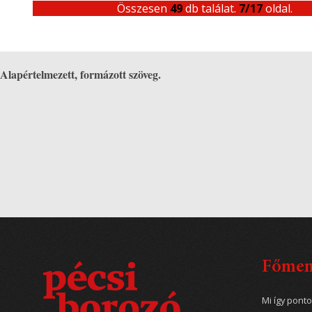
Összesen
49
db találat.
7/17
oldal.
Alapértelmezett, formázott szöveg.
Főme
Mi így pont