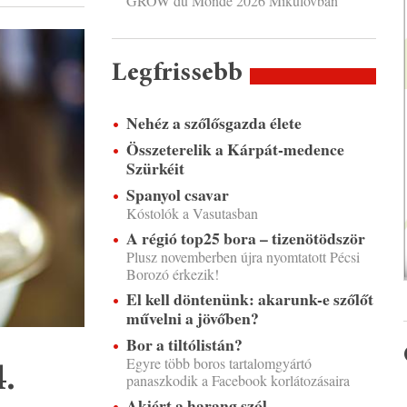
GROW du Monde 2026 Mikulovban
Legfrissebb
Nehéz a szőlősgazda élete
Összeterelik a Kárpát-medence
Szürkéit
Spanyol csavar
Kóstolók a Vasutasban
A régió top25 bora – tizenötödször
Plusz novemberben újra nyomtatott Pécsi
Borozó érkezik!
El kell döntenünk: akarunk-e szőlőt
művelni a jövőben?
Bor a tiltólistán?
Egyre több boros tartalomgyártó
4.
panaszkodik a Facebook korlátozásaira
Akiért a harang szól