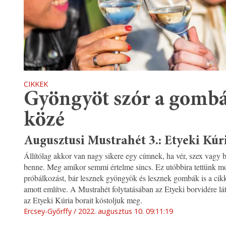
CIKKEK
Gyöngyöt szór a gomb
közé
Augusztusi Mustrahét 3.: Etyeki Kúr
Állítólag akkor van nagy sikere egy címnek, ha vér, szex vagy 
benne. Meg amikor semmi értelme sincs. Ez utóbbira tettünk m
próbálkozást, bár lesznek gyöngyök és lesznek gombák is a cikk
amott említve. A Mustrahét folytatásában az Etyeki borvidére lá
az Etyeki Kúria borait kóstoljuk meg.
Ercsey-Győrffy
2022. augusztus 10. 09:11:19