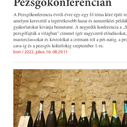
Pezsgőkonferencián
A Pezsgőkonferencia évről-évre egy-egy fő téma köré építi te
amelyen keresztül a legértékesebb hazai és nemzetközi példák
gyakorlatokat kívánja bemutatni. A negyedik konferencia a „
pezsgőfajták a világban” címmel ígér nagyszerű előadásokat,
masterclassokat és kóstolókat a crémant-tól a pét-natig, a pr
cava-ig és a pezsgős koktélokig szeptember 1-re.
bori
2022. július 16. 08:29:11