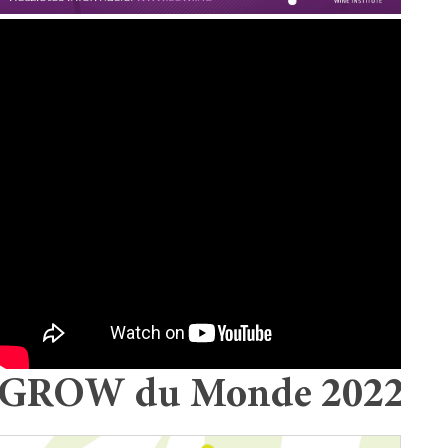
GROW du Monde 2022