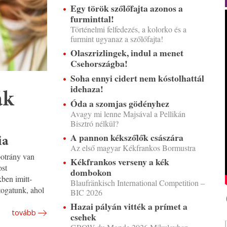
Egy török szőlőfajta azonos a
furminttal!
Történelmi felfedezés, a kolorko és a
furmint ugyanaz a szőlőfajta!
Olaszrizlingek, indul a menet
Csehországba!
Soha ennyi cidert nem kóstolhattál
idehaza!
ák
Óda a szomjas gödényhez
Avagy mi lenne Majsával a Pellikán
Bisztró nélkül?
A pannon kékszőlők császára
ia
Az első magyar Kékfrankos Bormustra
botrány van
Kékfrankos verseny a kék
ost
dombokon
ben imitt-
Blaufränkisch International Competition –
togatunk, ahol
BIC 2026
Hazai pályán vitték a prímet a
tovább
csehek