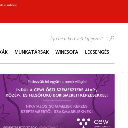
k a sütikre.
Írja be a keresett kifejezést
KÁK
MUNKATÁRSAK
WINESOFA
LECSENGÉS