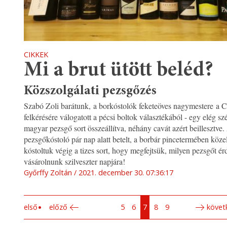
CIKKEK
Mi a brut ütött beléd?
Közszolgálati pezsgőzés
Szabó Zoli barátunk, a borkóstolók feketeöves nagymestere a C
felkérésére válogatott a pécsi boltok választékából - egy elég s
magyar pezsgő sort összeállítva, néhány cavát azért beillesztve.
pezsgőkóstoló pár nap alatt betelt, a borbár pincetermében köz
kóstoltuk végig a tizes sort, hogy megfejtsük, milyen pezsgőt é
vásárolnunk szilveszter napjára!
Győrffy Zoltán
2021. december 30. 07:36:17
első
előző
5
6
7
8
9
követ