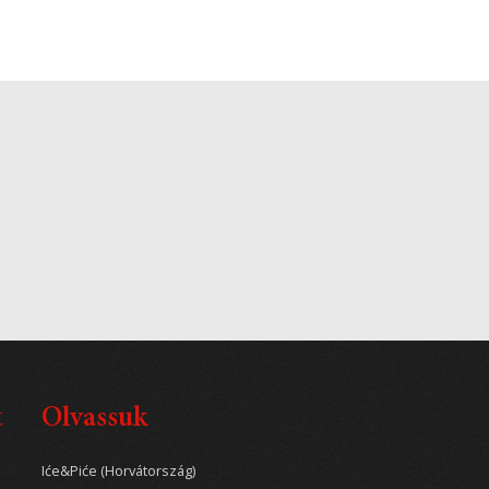
t
Olvassuk
Iće&Piće (Horvátország)