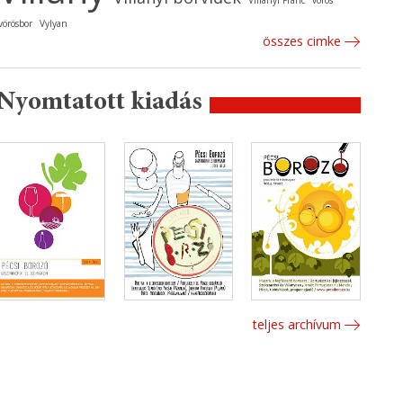
Villányi Franc
vörös
vörösbor
Vylyan
összes cimke
Nyomtatott kiadás
teljes archívum