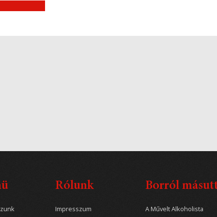
nü
Rólunk
Borról másut
ozunk
Impresszum
A Művelt Alkoholista