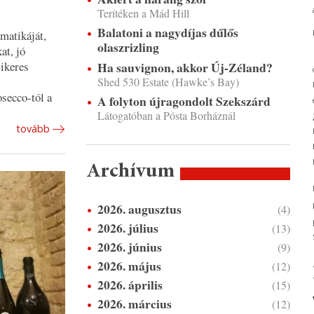
Terítéken a Mád Hill
Balatoni a nagydíjas dűlős
matikáját,
olaszrizling
at, jó
Ha sauvignon, akkor Új-Zéland?
Sikeres
Shed 530 Estate (Hawke’s Bay)
osecco-tól a
A folyton újragondolt Szekszárd
Látogatóban a Pósta Borháznál
tovább
Archívum
2026. augusztus
(4)
2026. július
(13)
2026. június
(9)
2026. május
(12)
2026. április
(15)
2026. március
(12)