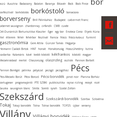
bor
aszú
Ausztria
Badacsony
Balaton
Baranya
Bikavér
Bock
Bock Pince
borkóstoló
borfesztivál
borkóstolás
borvacsora
borverseny
cabernet franc
Brill Pálinkaház
Budapest
F
cabernet sauvignon
chardonnay
cirfandli
CMB
cuvée
Dél-Dunántúli Borturisztikai Klaszter
Eger
egy bor
Enoteca Corso
Etyeki Kúria
étel
étterem
fehér
fehérbor
fesztivál
francia
fröccs
fröccs-kalauz
furmint
Ka
gasztronómia
Gere Attila
Günzer Tamás
Hegyalja
Heimann Családi Birtok
HNT
horvát
Horvátország
Hosszúhetény
Isztria
kékfrankos
kadarka
Kalamáris
kávé
keddi kóstoló
kóstoló
magyar
olaszrizling
Mecseknádasd
merlot
Olaszország
osztrák
Pannon Borbolt
Pécs
Pannon Borrégió
pálinka
pályázat
pezsgő
pezsgőház
Pécsi borvidék
Pécs-Mecseki Borút
Pécsi Borozó
pinot noir
Planina Borház
portugieser
programajánló
PTE SZBKI
publicisztika
rajnai rizling
recept
rozé
Sauska
sauvignon blanc
Siklós
Somló
syrah
Szabó Zoltán
Szekszárd
Szekszárdi borvidék
Szerbia
Szlovénia
Tokaj
Tokaji borvidék
Tolna
Tolnai borvidék
TOP25
újbor
verseny
Villány
Villányi borvidék