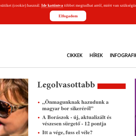
 sütiket (cookie) használ.
Ide kattintva
többet megtudhat arról, miért van szükségün
Elfogadom
CIKKEK
HÍREK
INFOGRAFI
Legolvasottabb
„Önmagunknak hazudunk a
magyar bor sikeréről”
A Borászok - új, aktualizált és
vészesen sürgető - 12 pontja
Itt a vége, fuss el véle?