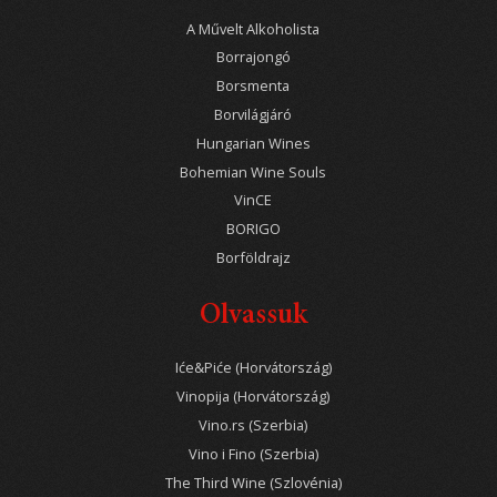
A Művelt Alkoholista
Borrajongó
Borsmenta
Borvilágjáró
Hungarian Wines
Bohemian Wine Souls
VinCE
BORIGO
Borföldrajz
Olvassuk
Iće&Piće (Horvátország)
Vinopija (Horvátország)
Vino.rs (Szerbia)
Vino i Fino (Szerbia)
The Third Wine (Szlovénia)