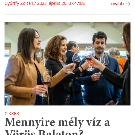
Győrffy Zoltán
2023. április 20. 07:47:08
tovább
CIKKEK
Mennyire mély víz a