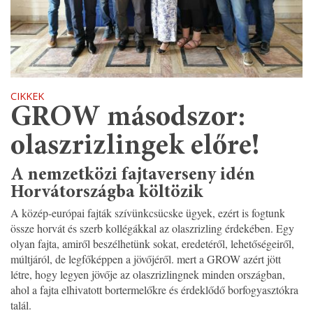
CIKKEK
GROW másodszor:
olaszrizlingek előre!
A nemzetközi fajtaverseny idén
Horvátországba költözik
A közép-európai fajták szívünkcsücske ügyek, ezért is fogtunk
össze horvát és szerb kollégákkal az olaszrizling érdekében. Egy
olyan fajta, amiről beszélhetünk sokat, eredetéről, lehetőségeiről,
múltjáról, de legfőképpen a jövőjéről. mert a GROW azért jött
létre, hogy legyen jövője az olaszrizlingnek minden országban,
ahol a fajta elhivatott bortermelőkre és érdeklődő borfogyasztókra
talál.