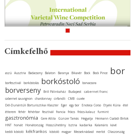
Címkefelhő
bor
aszú
Ausztria
Badacsony
Balaton
Baranya
Bikavér
Bock
Bock Pince
borkóstoló
borfesztivál
borkóstolás
borvacsora
borverseny
cabernet franc
Brill Pálinkaház
Budapest
cabernet sauvignon
chardonnay
cirfandli
CMB
cuvée
Dél-Dunántúli Borturisztikai Klaszter
Eger
egy bor
Enoteca Corso
Etyeki Kúria
étel
étterem
fehér
fehérbor
fesztivál
francia
fröccs
fröccs-kalauz
furmint
gasztronómia
Gere Attila
Günzer Tamás
Hegyalja
Heimann Családi Birtok
kadarka
HNT
horvát
Horvátország
Hosszúhetény
Isztria
Kalamáris
kávé
kékfrankos
keddi kóstoló
kóstoló
magyar
Mecseknádasd
merlot
Olaszország