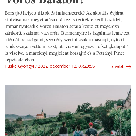
Vörös Balaton?
Borsajtó helyett tiktok és influenszerek? Az aktuális évjárat
kihívásainak megvitatása után ez is terítékre került az idei,
immár nyolcadik Vörös Balaton sétáló kóstolót megelőző
zártkörű, szakmai vacsorán. Bármennyire is izgalmas lenne ezt
a témát boncolgatni, személy szerint csak a másnapi, nyitott
rendezvényen vettem részt, ott viszont egyszerre két „kalapot”
is viselve, a maroknyi megjelent borsajtó és a Petrányi Pince
képviseletében.
Tüske Gyöngyi
2022. december 12. 07:23:58
tovább