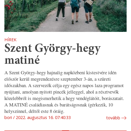
HÍREK
Szent György-hegy
matiné
A Szent György-hegy hajnalig napközbeni kistestvére idén
először kerül megrendezésre szeptember 3-án, a szüreti
időszakban. A szervezők célja egy egész napos laza programot
nyújtani, amolyan nyitott pincék jelleggel, ahol a résztvevők
közelebbről is megismerhetik a hegy vendéglátóit, borászatait.
A MATINÉ családiasnak és barátságosnak ígérkezik, 10
helyszínnel, déltől este 8 óráig.
bori
2022. augusztus 16. 07:40:33
tovább