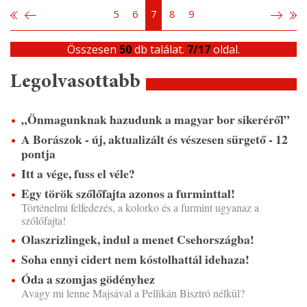
5
6
7
8
9
Összesen
50
db találat.
7/17
oldal.
Legolvasottabb
„Önmagunknak hazudunk a magyar bor sikeréről”
A Borászok - új, aktualizált és vészesen sürgető - 12
pontja
Itt a vége, fuss el véle?
Egy török szőlőfajta azonos a furminttal!
Történelmi felfedezés, a kolorko és a furmint ugyanaz a
szőlőfajta!
Olaszrizlingek, indul a menet Csehországba!
Soha ennyi cidert nem kóstolhattál idehaza!
Óda a szomjas gödényhez
Avagy mi lenne Majsával a Pellikán Bisztró nélkül?