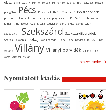
olaszrizling
osztrák
Pannon Borbolt
Pannon Borrégió
pálinka
pályázat
pezsgő
Pécs
Pécsi borvidék
pezsgőház
Pécs-Mecseki Borút
Pécsi Borozó
pinot noir
Planina Borház
portugieser
programajánló
PTE SZBKI
publicisztika
rajnai rizling
recept
rozé
Sauska
sauvignon blanc
Siklós
Somló
syrah
Szekszárd
Szekszárdi borvidék
Szabó Zoltán
Tokaj
Szerbia
Szlovénia
Tokaji borvidék
Tolna
Tolnai borvidék
TOP25
újbor
Villány
Villányi borvidék
verseny
Villányi Franc
vörös
vörösbor
Vylyan
összes cimke
Nyomtatott kiadás