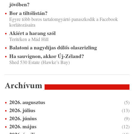
jövőben?
Bor a tiltólistán?
Egyre több boros tartalomgyártó panaszkodik a Facebook
korlátozásaira
Akiért a harang szól
Terítéken a Mád Hill
Balatoni a nagydíjas dűlős olaszrizling
Ha sauvignon, akkor Új-Zéland?
Shed 530 Estate (Hawke’s Bay)
Archívum
2026. augusztus
(5)
2026. július
(13)
2026. június
(9)
2026. május
(12)