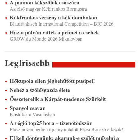
A pannon kékszőlők császára
Az első magyar Kékfrankos Bormustra
Kékfrankos verseny a kék dombokon
Blaufränkisch International Competition – BIC 2026
Hazai pályán vitték a prímet a csehek
GROW du Monde 2026 Mikulovban
Legfrissebb
Hőkupola ellen jégbehűtött pusipel!
Nehéz a szőlősgazda élete
Összeterelik a Kárpát-medence Szürkéit
Spanyol csavar
Kóstolók a Vasutasban
A régió top25 bora – tizenötödször
Plusz novemberben újra nyomtatott Pécsi Borozó érkezik!
El kell döntenünk: akarunk-e szőlőt művelni a