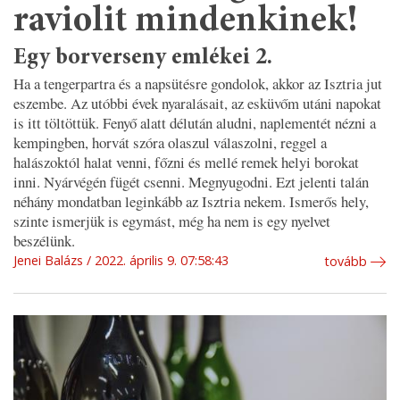
raviolit mindenkinek!
Egy borverseny emlékei 2.
Ha a tengerpartra és a napsütésre gondolok, akkor az Isztria jut
eszembe. Az utóbbi évek nyaralásait, az esküvőm utáni napokat
is itt töltöttük. Fenyő alatt délután aludni, naplementét nézni a
kempingben, horvát szóra olaszul válaszolni, reggel a
halászoktól halat venni, főzni és mellé remek helyi borokat
inni. Nyárvégén fügét csenni. Megnyugodni. Ezt jelenti talán
néhány mondatban leginkább az Isztria nekem. Ismerős hely,
szinte ismerjük is egymást, még ha nem is egy nyelvet
beszélünk.
Jenei Balázs
2022. április 9. 07:58:43
tovább