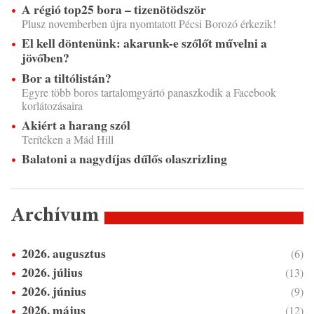
A régió top25 bora – tizenötödször
Plusz novemberben újra nyomtatott Pécsi Borozó érkezik!
El kell döntenünk: akarunk-e szőlőt művelni a
jövőben?
Bor a tiltólistán?
Egyre több boros tartalomgyártó panaszkodik a Facebook
korlátozásaira
Akiért a harang szól
Terítéken a Mád Hill
Balatoni a nagydíjas dűlős olaszrizling
Archívum
2026. augusztus
(6)
2026. július
(13)
2026. június
(9)
2026. május
(12)