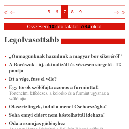
5
6
7
8
9
Összesen
102
db találat.
7/34
oldal.
Legolvasottabb
„Önmagunknak hazudunk a magyar bor sikeréről”
A Borászok - új, aktualizált és vészesen sürgető - 12
pontja
Itt a vége, fuss el véle?
Egy török szőlőfajta azonos a furminttal!
Történelmi felfedezés, a kolorko és a furmint ugyanaz a
szőlőfajta!
Olaszrizlingek, indul a menet Csehországba!
Soha ennyi cidert nem kóstolhattál idehaza!
Óda a szomjas gödényhez
Avagy mi lenne Majsával a Pellikán Bisztró nélkül?