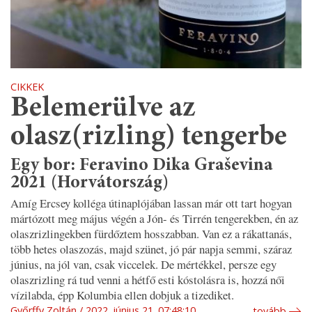
CIKKEK
Belemerülve az
olasz(rizling) tengerbe
Egy bor: Feravino Dika Graševina
2021 (Horvátország)
Amíg Ercsey kolléga útinaplójában lassan már ott tart hogyan
mártózott meg május végén a Jón- és Tirrén tengerekben, én az
olaszrizlingekben fürdőztem hosszabban. Van ez a rákattanás,
több hetes olaszozás, majd szünet, jó pár napja semmi, száraz
június, na jól van, csak viccelek. De mértékkel, persze egy
olaszrizling rá tud venni a hétfő esti kóstolásra is, hozzá női
vízilabda, épp Kolumbia ellen dobjuk a tizediket.
Győrffy Zoltán
2022. június 21. 07:48:10
tovább