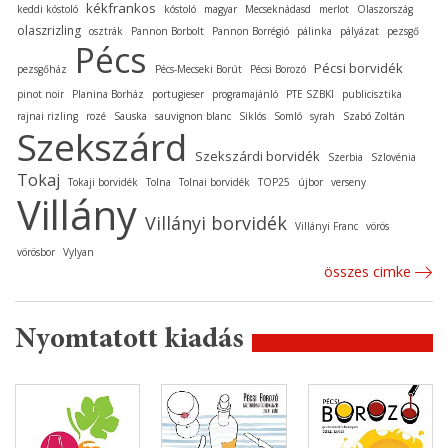
kékfrankos
keddi kóstoló
kóstoló
magyar
Mecseknádasd
merlot
Olaszország
olaszrizling
osztrák
Pannon Borbolt
Pannon Borrégió
pálinka
pályázat
pezsgő
Pécs
Pécsi borvidék
pezsgőház
Pécs-Mecseki Borút
Pécsi Borozó
pinot noir
Planina Borház
portugieser
programajánló
PTE SZBKI
publicisztika
rajnai rizling
rozé
Sauska
sauvignon blanc
Siklós
Somló
syrah
Szabó Zoltán
Szekszárd
Szekszárdi borvidék
Szerbia
Szlovénia
Tokaj
Tokaji borvidék
Tolna
Tolnai borvidék
TOP25
újbor
verseny
Villány
Villányi borvidék
Villányi Franc
vörös
vörösbor
Vylyan
összes cimke
Nyomtatott kiadás