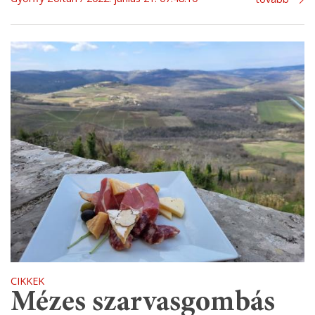
CIKKEK
Mézes szarvasgombás