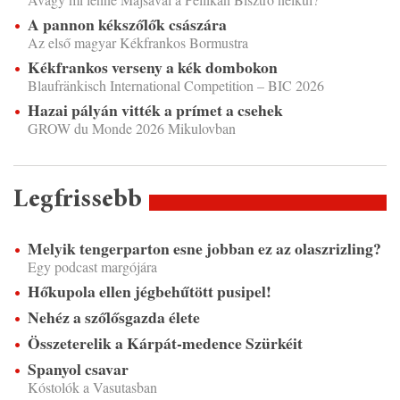
A pannon kékszőlők császára
Az első magyar Kékfrankos Bormustra
Kékfrankos verseny a kék dombokon
Blaufränkisch International Competition – BIC 2026
Hazai pályán vitték a prímet a csehek
GROW du Monde 2026 Mikulovban
Legfrissebb
Melyik tengerparton esne jobban ez az olaszrizling?
Egy podcast margójára
Hőkupola ellen jégbehűtött pusipel!
Nehéz a szőlősgazda élete
Összeterelik a Kárpát-medence Szürkéit
Spanyol csavar
Kóstolók a Vasutasban