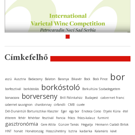
Címkefelhő
bor
aszú
Ausztria
Badacsony
Balaton
Baranya
Bikavér
Bock
Bock Pince
borkóstoló
borfesztivál
borkóstolás
Borkultúra Szabadegyetem
borverseny
cabernet franc
borvacsora
Brill Pálinkaház
Budapest
cabernet sauvignon
chardonnay
cirfandli
CMB
cuvée
Dél-Dunántúli Borturisztikai Klaszter
Eger
egy bor
Enoteca Corso
Etyeki Kúria
étel
étterem
fehér
fehérbor
fesztivál
francia
fröccs
fröccs-kalauz
furmint
gasztronómia
Gere Attila
Günzer Tamás
Hegyalja
Heimann Családi Birtok
kadarka
HNT
horvát
Horvátország
Hosszúhetény
Isztria
Kalamáris
kávé