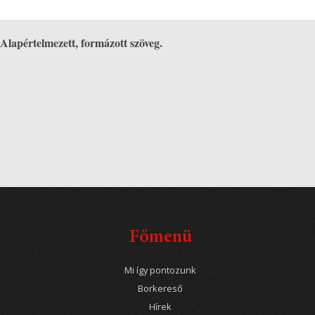
Alapértelmezett, formázott szöveg.
Főmenü
Mi így pontozunk
Borkereső
Hírek