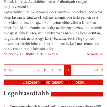
Palack kolléga. Az alábbiakban az ő élményeit osztjuk
meg olvasóinkkal.
Egyre többet hallok, olvasok Pécs környéki pincékről, borokról.
Szép lassan feltűnt az
el-kellene-menni-oda
térképemen ez a
borvidék is: kezd kirajzolódni, színesebbé válni a korábban
fehér folt. Múlt szombaton pedig az élmény házhoz jött nekünk
budapestieknek. Elég volt a belvárosba mennünk késő délután,
hogy ihassunk nem is egy korty baranyai bort. Négy pince
huszonhat tételét lehetett kóstolni, nem is kell már elutaznom
oda – gondoltam a kóstoló előtt.
palack
2009. március 20. 10:42:14
tovább
7
8
9
10
11
Összesen
32
db találat.
11/11
oldal.
Legolvasottabb
„Önmagunknak hazudunk a magyar bor sikeréről”