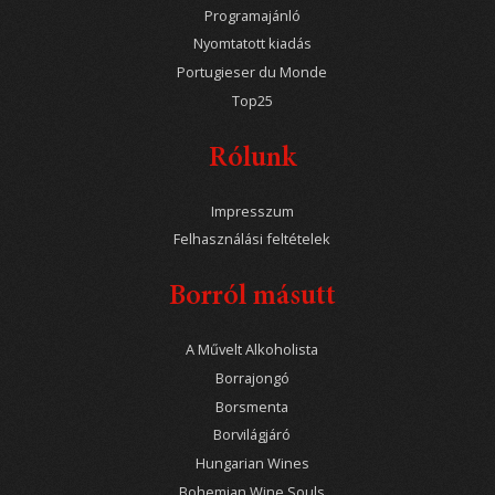
Programajánló
Nyomtatott kiadás
Portugieser du Monde
Top25
Rólunk
Impresszum
Felhasználási feltételek
Borról másutt
A Művelt Alkoholista
Borrajongó
Borsmenta
Borvilágjáró
Hungarian Wines
Bohemian Wine Souls