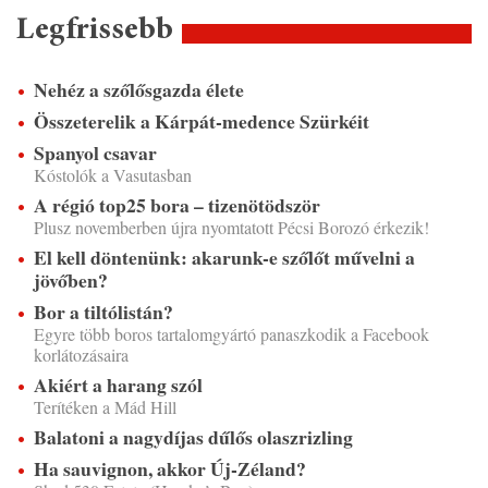
Legfrissebb
Nehéz a szőlősgazda élete
Összeterelik a Kárpát-medence Szürkéit
Spanyol csavar
Kóstolók a Vasutasban
A régió top25 bora – tizenötödször
Plusz novemberben újra nyomtatott Pécsi Borozó érkezik!
El kell döntenünk: akarunk-e szőlőt művelni a
jövőben?
Bor a tiltólistán?
Egyre több boros tartalomgyártó panaszkodik a Facebook
korlátozásaira
Akiért a harang szól
Terítéken a Mád Hill
Balatoni a nagydíjas dűlős olaszrizling
Ha sauvignon, akkor Új-Zéland?