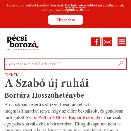
Ez az oldal sütiket (cookie) használ.
Ide kattintva
többet megtudhat arról,
miért van szükségünk a sütikre.
Elfogadom
Facebook
Kapcsolat
CIKKEK
HÍREK
INFOGRAFIKÁK
MUNKATÁRSAK
WINESOFA
LE
Írja be a keresett kifejezést
CIKKEK
A Szabó új ruhái
Bortúra Hosszúheténybe
A napokban keserű szájízzel fogadtam el azt a
megmásíthatatlan tényt, hogy az előre bespájzolt, és gondosan
tartogatott
Szabó Zoltán 2006-os Rajnai Rizlingből
már csak
egy palack árválkodik a bortartóban. Elfogultságomat nem is
tagadom, ezért a bú (s bánat): venni már nem lehet (na jó, a