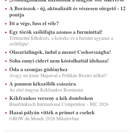
A Borászok - új, aktualizált és vészesen sürgető - 12
pontja
Itt a vége, fuss el véle?
Egy török szőlőfajta azonos a furminttal!
Történelmi felfedezés, a kolorko és a furmint ugyanaz a
szőlőfajta!
Olaszrizlingek, indul a menet Csehországba!
Soha ennyi cidert nem kóstolhattál idehaza!
Óda a szomjas gödényhez
Avagy mi lenne Majsával a Pellikán Bisztró nélkül?
A pannon kékszőlők császára
Az első magyar Kékfrankos Bormustra
Kékfrankos verseny a kék dombokon
Blaufränkisch International Competition – BIC 2026
Hazai pályán vitték a prímet a csehek
GROW du Monde 2026 Mikulovban