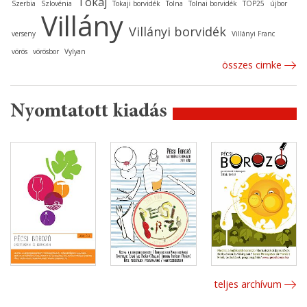
Tokaj
Szerbia
Szlovénia
Tokaji borvidék
Tolna
Tolnai borvidék
TOP25
újbor
Villány
Villányi borvidék
verseny
Villányi Franc
vörös
vörösbor
Vylyan
összes cimke
Nyomtatott kiadás
teljes archívum