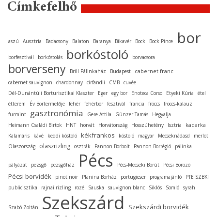
Címkefelhő
bor
aszú
Ausztria
Badacsony
Balaton
Baranya
Bikavér
Bock
Bock Pince
borkóstoló
borfesztivál
borkóstolás
borvacsora
borverseny
cabernet franc
Brill Pálinkaház
Budapest
cabernet sauvignon
chardonnay
cirfandli
CMB
cuvée
Dél-Dunántúli Borturisztikai Klaszter
Eger
egy bor
Enoteca Corso
Etyeki Kúria
étel
étterem
Év Bortermelője
fehér
fehérbor
fesztivál
francia
fröccs
fröccs-kalauz
gasztronómia
furmint
Gere Attila
Günzer Tamás
Hegyalja
kadarka
Heimann Családi Birtok
HNT
horvát
Horvátország
Hosszúhetény
Isztria
kékfrankos
Kalamáris
kávé
keddi kóstoló
kóstoló
magyar
Mecseknádasd
merlot
olaszrizling
Olaszország
osztrák
Pannon Borbolt
Pannon Borrégió
pálinka
Pécs
pályázat
pezsgő
pezsgőház
Pécs-Mecseki Borút
Pécsi Borozó
Pécsi borvidék
pinot noir
Planina Borház
portugieser
programajánló
PTE SZBKI
publicisztika
rajnai rizling
rozé
Sauska
sauvignon blanc
Siklós
Somló
syrah
Szekszárd
Szekszárdi borvidék
Szabó Zoltán