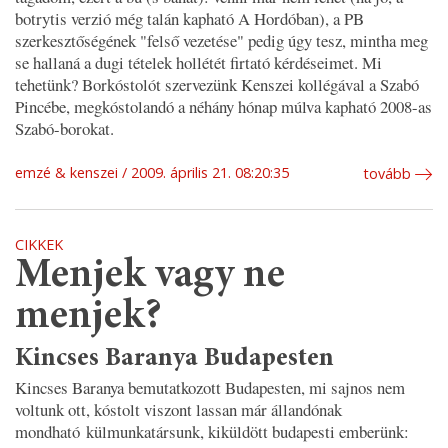
botrytis verzió még talán kapható A Hordóban), a PB
szerkesztőségének "felső vezetése" pedig úgy tesz, mintha meg
se hallaná a dugi tételek hollétét firtató kérdéseimet. Mi
tehetünk? Borkóstolót szervezünk Kenszei kollégával a Szabó
Pincébe, megkóstolandó a néhány hónap múlva kapható 2008-as
Szabó-borokat.
emzé & kenszei
2009. április 21. 08:20:35
tovább
CIKKEK
Menjek vagy ne
menjek?
Kincses Baranya Budapesten
Kincses Baranya bemutatkozott Budapesten, mi sajnos nem
voltunk ott, kóstolt viszont lassan már állandónak
mondható külmunkatársunk, kiküldött budapesti emberünk: