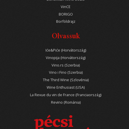
VinCE
BORIGO
Borföldrajz
Olvassuk
Iće&Piće (Horvátország)
Vinopija (Horvátország)
Vino.rs (Szerbia)
Vino i Fino (Szerbia)
The Third Wine (Szlovénia)
Wine Enthusiast (USA)
La Revue du vin de France (Franciaország)
Revino (Románia)