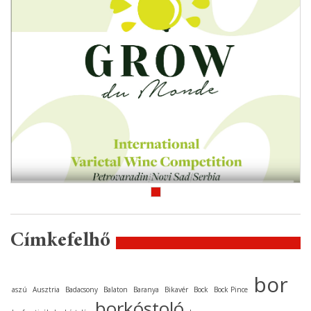
Címkefelhő
bor
aszú
Ausztria
Badacsony
Balaton
Baranya
Bikavér
Bock
Bock Pince
borkóstoló