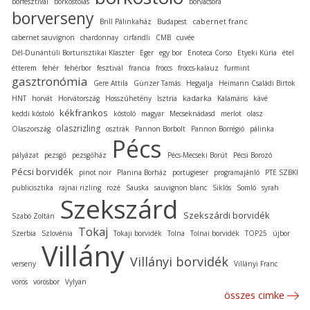
borfesztivál
borkóstolás
borvacsora
borverseny
cabernet franc
Brill Pálinkaház
Budapest
cabernet sauvignon
chardonnay
cirfandli
CMB
cuvée
Dél-Dunántúli Borturisztikai Klaszter
Eger
egy bor
Enoteca Corso
Etyeki Kúria
étel
étterem
fehér
fehérbor
fesztivál
francia
fröccs
fröccs-kalauz
furmint
gasztronómia
Gere Attila
Günzer Tamás
Hegyalja
Heimann Családi Birtok
kadarka
HNT
horvát
Horvátország
Hosszúhetény
Isztria
Kalamáris
kávé
kékfrankos
keddi kóstoló
kóstoló
magyar
Mecseknádasd
merlot
olasz
olaszrizling
Olaszország
osztrák
Pannon Borbolt
Pannon Borrégió
pálinka
Pécs
pályázat
pezsgő
pezsgőház
Pécs-Mecseki Borút
Pécsi Borozó
Pécsi borvidék
pinot noir
Planina Borház
portugieser
programajánló
PTE SZBKI
publicisztika
rajnai rizling
rozé
Sauska
sauvignon blanc
Siklós
Somló
syrah
Szekszárd
Szekszárdi borvidék
Szabó Zoltán
Tokaj
Szerbia
Szlovénia
Tokaji borvidék
Tolna
Tolnai borvidék
TOP25
újbor
Villány
Villányi borvidék
verseny
Villányi Franc
vörös
vörösbor
Vylyan
összes cimke