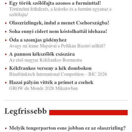
Egy török szőlőfajta azonos a furminttal!
Történelmi felfedezés, a kolorko és a furmint ugyanaz a
szőlőfajta!
Olaszrizlingek, indul a menet Csehországba!
Soha ennyi cidert nem kóstolhattál idehaza!
Óda a szomjas gödényhez
Avagy mi lenne Majsával a Pellikán Bisztró nélkül?
A pannon kékszőlők császára
Az első magyar Kékfrankos Bormustra
Kékfrankos verseny a kék dombokon
Blaufränkisch International Competition – BIC 2026
Hazai pályán vitték a prímet a csehek
GROW du Monde 2026 Mikulovban
Legfrissebb
Melyik tengerparton esne jobban ez az olaszrizling?