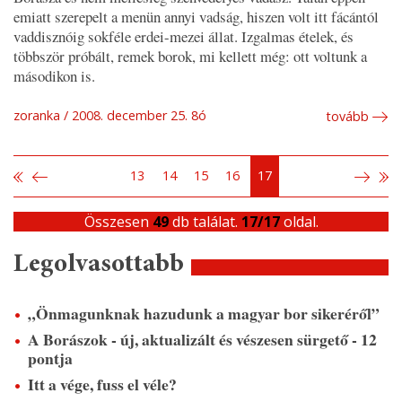
emiatt szerepelt a menün annyi vadság, hiszen volt itt fácántól
vaddisznóig sokféle erdei-mezei állat. Izgalmas ételek, és
többször próbált, remek borok, mi kellett még: ott voltunk a
másodikon is.
zoranka
2008. december 25. 8ó
tovább
13
14
15
16
17
Összesen
49
db találat.
17/17
oldal.
Legolvasottabb
„Önmagunknak hazudunk a magyar bor sikeréről”
A Borászok - új, aktualizált és vészesen sürgető - 12
pontja
Itt a vége, fuss el véle?