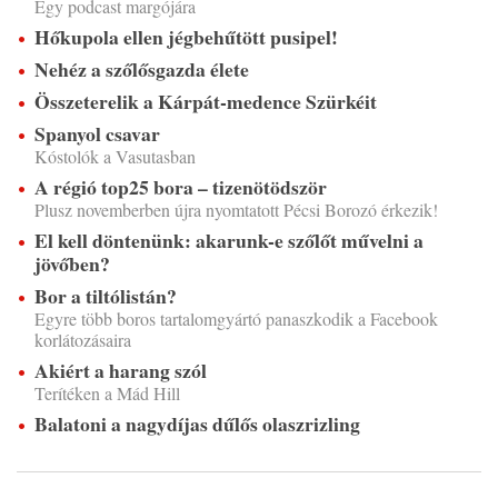
Egy podcast margójára
Hőkupola ellen jégbehűtött pusipel!
Nehéz a szőlősgazda élete
Összeterelik a Kárpát-medence Szürkéit
Spanyol csavar
Kóstolók a Vasutasban
A régió top25 bora – tizenötödször
Plusz novemberben újra nyomtatott Pécsi Borozó érkezik!
El kell döntenünk: akarunk-e szőlőt művelni a
jövőben?
Bor a tiltólistán?
Egyre több boros tartalomgyártó panaszkodik a Facebook
korlátozásaira
Akiért a harang szól
Terítéken a Mád Hill
Balatoni a nagydíjas dűlős olaszrizling