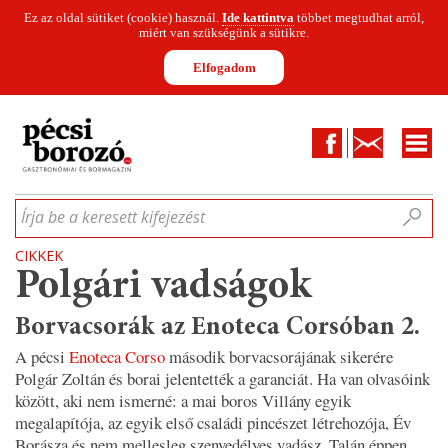
Ez az oldal sütiket (cookie) használ.
Ide kattintva
többet megtudhat arról,
miért van szükségünk a sütikre.
Elfogadom
Facebook
Kapcsolat
CIKKEK
HÍREK
INFOGRAFIKÁK
MUNKATÁRSAK
WINESOFA
LE
Írja be a keresett kifejezést
CIKKEK
Polgári vadságok
Borvacsorák az Enoteca Corsóban 2.
A pécsi
Enoteca Corso
második borvacsorájának sikerére
Polgár Zoltán és borai jelentették a garanciát. Ha van olvasóink
között, aki nem ismerné: a mai boros Villány egyik
megalapítója, az egyik első családi pincészet létrehozója, Év
Borásza és nem mellesleg szenvedélyes vadász. Talán éppen