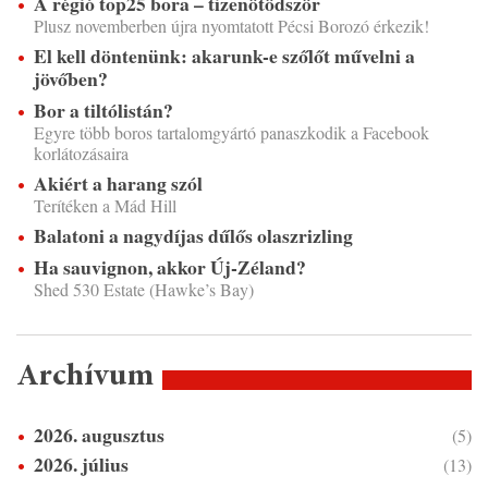
A régió top25 bora – tizenötödször
Plusz novemberben újra nyomtatott Pécsi Borozó érkezik!
El kell döntenünk: akarunk-e szőlőt művelni a
jövőben?
Bor a tiltólistán?
Egyre több boros tartalomgyártó panaszkodik a Facebook
korlátozásaira
Akiért a harang szól
Terítéken a Mád Hill
Balatoni a nagydíjas dűlős olaszrizling
Ha sauvignon, akkor Új-Zéland?
Shed 530 Estate (Hawke’s Bay)
Archívum
2026. augusztus
(5)
2026. július
(13)