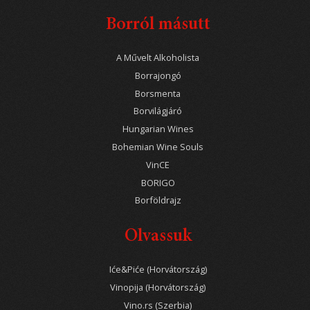
Borról másutt
A Művelt Alkoholista
Borrajongó
Borsmenta
Borvilágjáró
Hungarian Wines
Bohemian Wine Souls
VinCE
BORIGO
Borföldrajz
Olvassuk
Iće&Piće (Horvátország)
Vinopija (Horvátország)
Vino.rs (Szerbia)