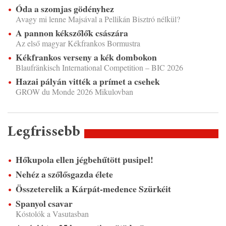
Óda a szomjas gödényhez
Avagy mi lenne Majsával a Pellikán Bisztró nélkül?
A pannon kékszőlők császára
Az első magyar Kékfrankos Bormustra
Kékfrankos verseny a kék dombokon
Blaufränkisch International Competition – BIC 2026
Hazai pályán vitték a prímet a csehek
GROW du Monde 2026 Mikulovban
Legfrissebb
Hőkupola ellen jégbehűtött pusipel!
Nehéz a szőlősgazda élete
Összeterelik a Kárpát-medence Szürkéit
Spanyol csavar
Kóstolók a Vasutasban