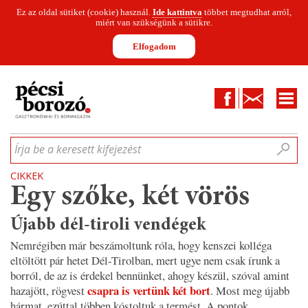
Ez az oldal sütiket (cookie) használ.
Ide kattintva
többet megtudhat arról,
miért van szükségünk a sütikre.
Elfogadom
Facebook
Kapcsolat
CIKKEK
HÍREK
INFOGRAFIKÁK
MUNKATÁRSAK
WINESOFA
LE
Írja be a keresett kifejezést
CIKKEK
Egy szőke, két vörös
Újabb dél-tiroli vendégek
Nemrégiben már beszámoltunk róla, hogy kenszei kolléga
eltöltött pár hetet Dél-Tirolban, mert ugye nem csak írunk a
borról, de az is érdekel bennünket, ahogy készül, szóval amint
csapra is vertünk két bort
hazajött, rögvest
. Most meg újabb
hármat, ezúttal többen kóstoltuk a termést. A pontok