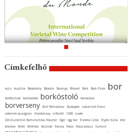
Címkefelhő
bor
aszú
Ausztria
Badacsony
Balaton
Baranya
Bikavér
Bock
Bock Pince
borkóstoló
borfesztivál
borkóstolás
borvacsora
borverseny
cabernet franc
Brill Pálinkaház
Budapest
cabernet sauvignon
chardonnay
cirfandli
CMB
cuvée
Dél-Dunántúli Borturisztikai Klaszter
Eger
egy bor
Enoteca Corso
Etyeki Kúria
étel
étterem
fehér
fehérbor
fesztivál
francia
fröccs
fröccs-kalauz
furmint