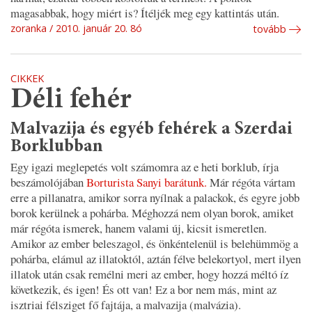
magasabbak, hogy miért is? Ítéljék meg egy kattintás után.
zoranka
2010. január 20. 8ó
tovább
CIKKEK
Déli fehér
Malvazija és egyéb fehérek a Szerdai
Borklubban
Egy igazi meglepetés volt számomra az e heti borklub, írja
beszámolójában
Borturista Sanyi barátunk.
Már régóta vártam
erre a pillanatra, amikor sorra nyílnak a palackok, és egyre jobb
borok kerülnek a pohárba. Méghozzá nem olyan borok, amiket
már régóta ismerek, hanem valami új, kicsit ismeretlen.
Amikor az ember beleszagol, és önkéntelenül is belehümmög a
pohárba, elámul az illatoktól, aztán félve belekortyol, mert ilyen
illatok után csak remélni meri az ember, hogy hozzá méltó íz
következik, és igen! És ott van! Ez a bor nem más, mint az
isztriai félsziget fő fajtája, a malvazija (malvázia).