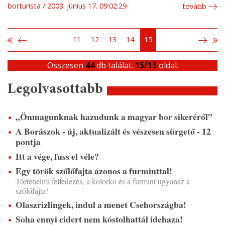
borturista
2009. június 17. 09:02:29
tovább
11
12
13
14
15
Összesen
44
db találat.
15/15
oldal.
Legolvasottabb
„Önmagunknak hazudunk a magyar bor sikeréről”
A Borászok - új, aktualizált és vészesen sürgető - 12
pontja
Itt a vége, fuss el véle?
Egy török szőlőfajta azonos a furminttal!
Történelmi felfedezés, a kolorko és a furmint ugyanaz a
szőlőfajta!
Olaszrizlingek, indul a menet Csehországba!
Soha ennyi cidert nem kóstolhattál idehaza!