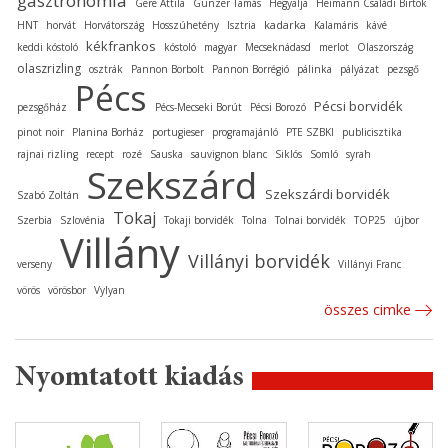
gasztronómia
Gere Attila
Günzer Tamás
Hegyalja
Heimann Családi Birtok
kadarka
HNT
horvát
Horvátország
Hosszúhetény
Isztria
Kalamáris
kávé
kékfrankos
keddi kóstoló
kóstoló
magyar
Mecseknádasd
merlot
Olaszország
olaszrizling
osztrák
Pannon Borbolt
Pannon Borrégió
pálinka
pályázat
pezsgő
Pécs
Pécsi borvidék
pezsgőház
Pécs-Mecseki Borút
Pécsi Borozó
pinot noir
Planina Borház
portugieser
programajánló
PTE SZBKI
publicisztika
rajnai rizling
recept
rozé
Sauska
sauvignon blanc
Siklós
Somló
syrah
Szekszárd
Szekszárdi borvidék
Szabó Zoltán
Tokaj
Szerbia
Szlovénia
Tokaji borvidék
Tolna
Tolnai borvidék
TOP25
újbor
Villány
Villányi borvidék
verseny
Villányi Franc
vörös
vörösbor
Vylyan
összes cimke
Nyomtatott kiadás