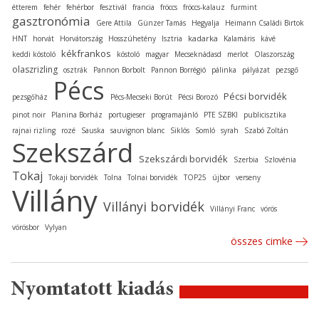
étterem
fehér
fehérbor
fesztivál
francia
fröccs
fröccs-kalauz
furmint
gasztronómia
Gere Attila
Günzer Tamás
Hegyalja
Heimann Családi Birtok
kadarka
HNT
horvát
Horvátország
Hosszúhetény
Isztria
Kalamáris
kávé
kékfrankos
keddi kóstoló
kóstoló
magyar
Mecseknádasd
merlot
Olaszország
olaszrizling
osztrák
Pannon Borbolt
Pannon Borrégió
pálinka
pályázat
pezsgő
Pécs
Pécsi borvidék
pezsgőház
Pécs-Mecseki Borút
Pécsi Borozó
pinot noir
Planina Borház
portugieser
programajánló
PTE SZBKI
publicisztika
rajnai rizling
rozé
Sauska
sauvignon blanc
Siklós
Somló
syrah
Szabó Zoltán
Szekszárd
Szekszárdi borvidék
Szerbia
Szlovénia
Tokaj
Tokaji borvidék
Tolna
Tolnai borvidék
TOP25
újbor
verseny
Villány
Villányi borvidék
Villányi Franc
vörös
vörösbor
Vylyan
összes cimke
Nyomtatott kiadás