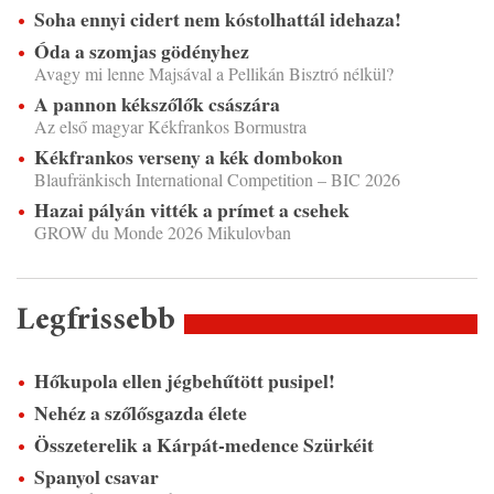
Soha ennyi cidert nem kóstolhattál idehaza!
Óda a szomjas gödényhez
Avagy mi lenne Majsával a Pellikán Bisztró nélkül?
A pannon kékszőlők császára
Az első magyar Kékfrankos Bormustra
Kékfrankos verseny a kék dombokon
Blaufränkisch International Competition – BIC 2026
Hazai pályán vitték a prímet a csehek
GROW du Monde 2026 Mikulovban
Legfrissebb
Hőkupola ellen jégbehűtött pusipel!
Nehéz a szőlősgazda élete
Összeterelik a Kárpát-medence Szürkéit
Spanyol csavar