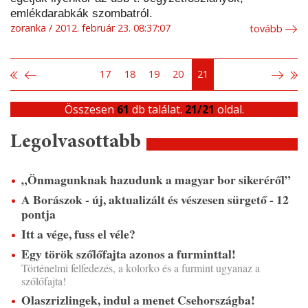
emlékdarabkák szombatról.
zoranka
2012. február 23. 08:37:07
tovább
17
18
19
20
21
Összesen
61
db találat.
21/21
oldal.
Legolvasottabb
„Önmagunknak hazudunk a magyar bor sikeréről”
A Borászok - új, aktualizált és vészesen sürgető - 12
pontja
Itt a vége, fuss el véle?
Egy török szőlőfajta azonos a furminttal!
Történelmi felfedezés, a kolorko és a furmint ugyanaz a
szőlőfajta!
Olaszrizlingek, indul a menet Csehországba!