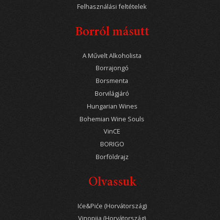
Felhasználási feltételek
Borról másutt
A Művelt Alkoholista
Borrajongó
Borsmenta
Borvilágjáró
Hungarian Wines
Bohemian Wine Souls
VinCE
BORIGO
Borföldrajz
Olvassuk
Iće&Piće (Horvátország)
Vinopija (Horvátország)