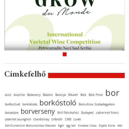
Címkefelhő
bor
aszú
Ausztria
Badacsony
Balaton
Baranya
Bikavér
Bock
Bock Pince
borkóstoló
borfesztivál
borkóstolás
Borkultúra Szabadegyetem
borverseny
cabernet franc
borvacsora
Brill Pálinkaház
Budapest
cabernet sauvignon
chardonnay
cirfandli
CMB
cuvée
Dél-Dunántúli Borturisztikai Klaszter
Eger
egy bor
Enoteca Corso
Etyeki Kúria
étel