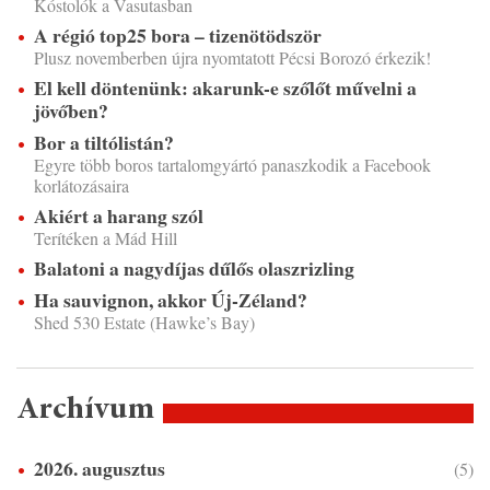
Kóstolók a Vasutasban
A régió top25 bora – tizenötödször
Plusz novemberben újra nyomtatott Pécsi Borozó érkezik!
El kell döntenünk: akarunk-e szőlőt művelni a
jövőben?
Bor a tiltólistán?
Egyre több boros tartalomgyártó panaszkodik a Facebook
korlátozásaira
Akiért a harang szól
Terítéken a Mád Hill
Balatoni a nagydíjas dűlős olaszrizling
Ha sauvignon, akkor Új-Zéland?
Shed 530 Estate (Hawke’s Bay)
Archívum
2026. augusztus
(5)