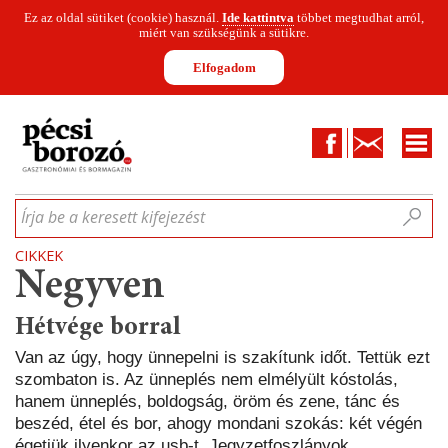
Ez az oldal sütiket (cookie) használ.
Ide kattintva
többet megtudhat arról,
miért van szükségünk a sütikre.
Elfogadom
Facebook
Kapcsolat
CIKKEK
HÍREK
INFOGRAFIKÁK
MUNKATÁRSAK
WINESOFA
LE
Írja be a keresett kifejezést
CIKKEK
Negyven
Hétvége borral
Van az úgy, hogy ünnepelni is szakítunk időt. Tettük ezt
szombaton is. Az ünneplés nem elmélyült kóstolás,
hanem ünneplés, boldogság, öröm és zene, tánc és
beszéd, étel és bor, ahogy mondani szokás: két végén
égetjük ilyenkor az usb-t. Jegyzetfoszlányok,