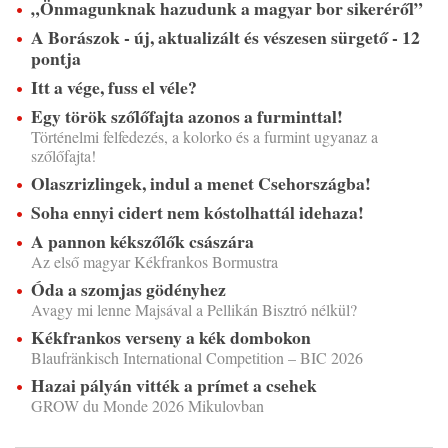
„Önmagunknak hazudunk a magyar bor sikeréről”
A Borászok - új, aktualizált és vészesen sürgető - 12
pontja
Itt a vége, fuss el véle?
Egy török szőlőfajta azonos a furminttal!
Történelmi felfedezés, a kolorko és a furmint ugyanaz a
szőlőfajta!
Olaszrizlingek, indul a menet Csehországba!
Soha ennyi cidert nem kóstolhattál idehaza!
A pannon kékszőlők császára
Az első magyar Kékfrankos Bormustra
Óda a szomjas gödényhez
Avagy mi lenne Majsával a Pellikán Bisztró nélkül?
Kékfrankos verseny a kék dombokon
Blaufränkisch International Competition – BIC 2026
Hazai pályán vitték a prímet a csehek
GROW du Monde 2026 Mikulovban