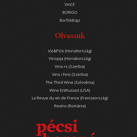
VinCE
BORIGO
Borföldrajz
Olvassuk
Iće&Piće (Horvátország)
Vinopija (Horvátország)
Vino.rs (Szerbia)
Vino i Fino (Szerbia)
The Third Wine (Szlovénia)
Wine Enthusiast (USA)
La Revue du vin de France (Franciaország)
Revino (Románia)