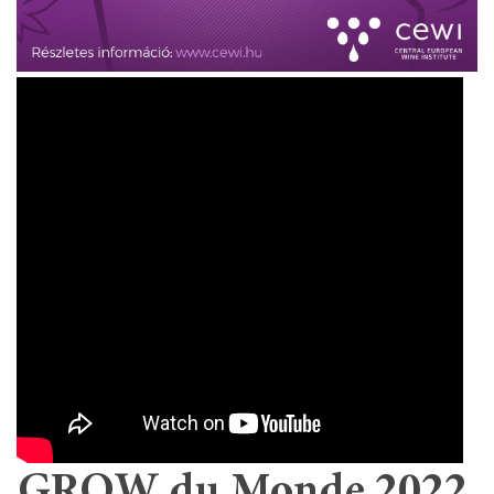
GROW du Monde 2022