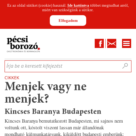
Ez az oldal sütiket (cookie) használ.
Ide kattintva
többet megtudhat arról,
miért van szükségünk a sütikre.
Elfogadom
Facebook
Kapcsolat
CIKKEK
HÍREK
INFOGRAFIKÁK
MUNKATÁRSAK
WINESOFA
LE
Írja be a keresett kifejezést
CIKKEK
Menjek vagy ne
menjek?
Kincses Baranya Budapesten
Kincses Baranya bemutatkozott Budapesten, mi sajnos nem
voltunk ott, kóstolt viszont lassan már állandónak
mondható külmunkatársunk, kiküldött budapesti emberünk: