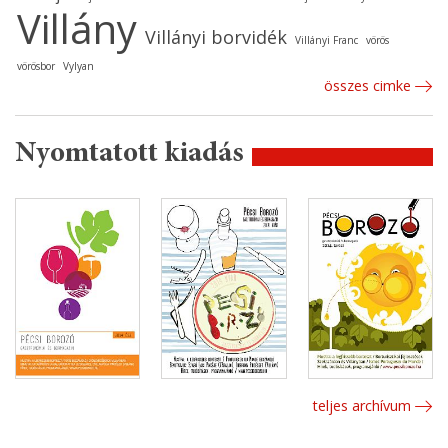
Villány
Villányi borvidék
Villányi Franc
vörös
vörösbor
Vylyan
összes cimke
Nyomtatott kiadás
teljes archívum