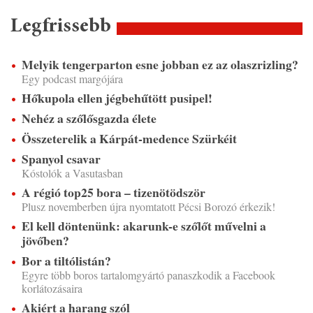
Legfrissebb
Melyik tengerparton esne jobban ez az olaszrizling?
Egy podcast margójára
Hőkupola ellen jégbehűtött pusipel!
Nehéz a szőlősgazda élete
Összeterelik a Kárpát-medence Szürkéit
Spanyol csavar
Kóstolók a Vasutasban
A régió top25 bora – tizenötödször
Plusz novemberben újra nyomtatott Pécsi Borozó érkezik!
El kell döntenünk: akarunk-e szőlőt művelni a
jövőben?
Bor a tiltólistán?
Egyre több boros tartalomgyártó panaszkodik a Facebook
korlátozásaira
Akiért a harang szól