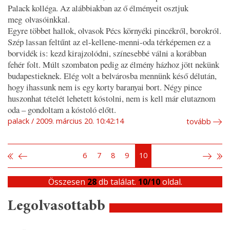
Palack kolléga. Az alábbiakban az ő élményeit osztjuk
meg olvasóinkkal.
Egyre többet hallok, olvasok Pécs környéki pincékről, borokról.
Szép lassan feltűnt az
el-kellene-menni-oda
térképemen ez a
borvidék is: kezd kirajzolódni, színesebbé válni a korábban
fehér folt. Múlt szombaton pedig az élmény házhoz jött nekünk
budapestieknek. Elég volt a belvárosba mennünk késő délután,
hogy ihassunk nem is egy korty baranyai bort. Négy pince
huszonhat tételét lehetett kóstolni, nem is kell már elutaznom
oda – gondoltam a kóstoló előtt.
palack
2009. március 20. 10:42:14
tovább
6
7
8
9
10
Összesen
28
db találat.
10/10
oldal.
Legolvasottabb