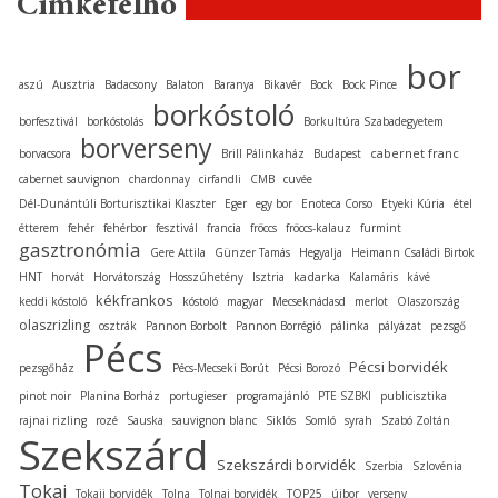
Címkefelhő
bor
aszú
Ausztria
Badacsony
Balaton
Baranya
Bikavér
Bock
Bock Pince
borkóstoló
borfesztivál
borkóstolás
Borkultúra Szabadegyetem
borverseny
cabernet franc
borvacsora
Brill Pálinkaház
Budapest
cabernet sauvignon
chardonnay
cirfandli
CMB
cuvée
Dél-Dunántúli Borturisztikai Klaszter
Eger
egy bor
Enoteca Corso
Etyeki Kúria
étel
étterem
fehér
fehérbor
fesztivál
francia
fröccs
fröccs-kalauz
furmint
gasztronómia
Gere Attila
Günzer Tamás
Hegyalja
Heimann Családi Birtok
kadarka
HNT
horvát
Horvátország
Hosszúhetény
Isztria
Kalamáris
kávé
kékfrankos
keddi kóstoló
kóstoló
magyar
Mecseknádasd
merlot
Olaszország
olaszrizling
osztrák
Pannon Borbolt
Pannon Borrégió
pálinka
pályázat
pezsgő
Pécs
Pécsi borvidék
pezsgőház
Pécs-Mecseki Borút
Pécsi Borozó
pinot noir
Planina Borház
portugieser
programajánló
PTE SZBKI
publicisztika
rajnai rizling
rozé
Sauska
sauvignon blanc
Siklós
Somló
syrah
Szabó Zoltán
Szekszárd
Szekszárdi borvidék
Szerbia
Szlovénia
Tokaj
Tokaji borvidék
Tolna
Tolnai borvidék
TOP25
újbor
verseny