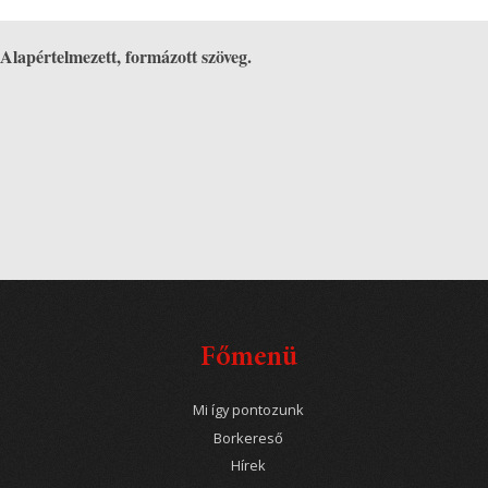
Alapértelmezett, formázott szöveg.
Főmenü
Mi így pontozunk
Borkereső
Hírek