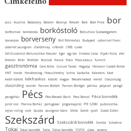
Címkefelhő
bor
aszú
Ausztria
Badacsony
Balaton
Baranya
Bikavér
Bock
Bock Pince
borkóstoló
borfesztivál
borkóstolás
Borkultúra Szabadegyetem
borverseny
cabernet franc
borvacsora
Brill Pálinkaház
Budapest
cabernet sauvignon
chardonnay
cirfandli
CMB
cuvée
Dél-Dunántúli Borturisztikai Klaszter
Eger
egy bor
Enoteca Corso
Etyeki Kúria
étel
étterem
fehér
fehérbor
fesztivál
francia
fröccs
fröccs-kalauz
furmint
gasztronómia
Gere Attila
Günzer Tamás
Hegyalja
Heimann Családi Birtok
kadarka
HNT
horvát
Horvátország
Hosszúhetény
Isztria
Kalamáris
kávé
kékfrankos
keddi kóstoló
kóstoló
magyar
Mecseknádasd
merlot
Olaszország
olaszrizling
osztrák
Pannon Borbolt
Pannon Borrégió
pálinka
pályázat
pezsgő
Pécs
Pécsi borvidék
pezsgőház
Pécs-Mecseki Borút
Pécsi Borozó
pinot noir
Planina Borház
portugieser
programajánló
PTE SZBKI
publicisztika
rajnai rizling
rozé
Sauska
sauvignon blanc
Siklós
Somló
syrah
Szabó Zoltán
Szekszárd
Szekszárdi borvidék
Szerbia
Szlovénia
Tokaj
Tokaji borvidék
Tolna
Tolnai borvidék
TOP25
újbor
verseny