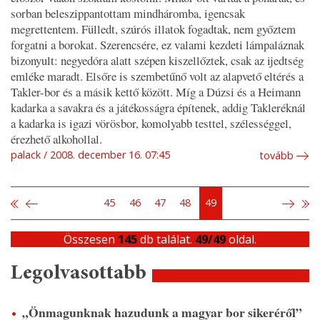
sorban beleszippantottam mindháromba, igencsak
megrettentem. Fülledt, szúrós illatok fogadtak, nem győztem
forgatni a borokat. Szerencsére, ez valami kezdeti lámpaláznak
bizonyult: negyedóra alatt szépen kiszellőztek, csak az ijedtség
emléke maradt. Elsőre is szembetűnő volt az alapvető eltérés a
Takler-bor és a másik kettő között. Míg a Dúzsi és a Heimann
kadarka a savakra és a játékosságra építenek, addig Takleréknál
a kadarka is igazi vörösbor, komolyabb testtel, szélességgel,
érezhető alkohollal.
palack
2008. december 16. 07:45
tovább
45
46
47
48
49
Összesen
145
db találat.
49/49
oldal.
Legolvasottabb
„Önmagunknak hazudunk a magyar bor sikeréről”