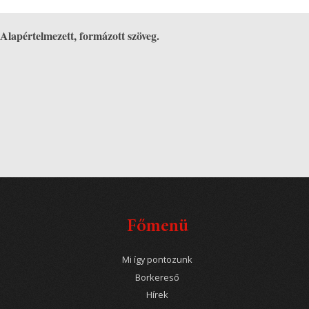
Alapértelmezett, formázott szöveg.
Főmenü
Mi így pontozunk
Borkereső
Hírek