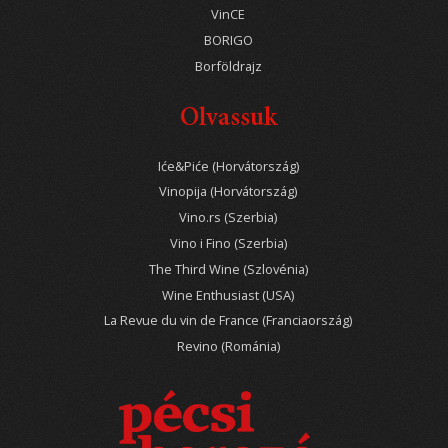
VinCE
BORIGO
Borföldrajz
Olvassuk
Iće&Piće (Horvátország)
Vinopija (Horvátország)
Vino.rs (Szerbia)
Vino i Fino (Szerbia)
The Third Wine (Szlovénia)
Wine Enthusiast (USA)
La Revue du vin de France (Franciaország)
Revino (Románia)