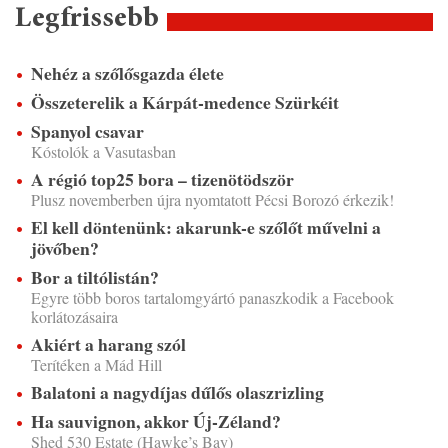
Legfrissebb
Nehéz a szőlősgazda élete
Összeterelik a Kárpát-medence Szürkéit
Spanyol csavar
Kóstolók a Vasutasban
A régió top25 bora – tizenötödször
Plusz novemberben újra nyomtatott Pécsi Borozó érkezik!
El kell döntenünk: akarunk-e szőlőt művelni a
jövőben?
Bor a tiltólistán?
Egyre több boros tartalomgyártó panaszkodik a Facebook
korlátozásaira
Akiért a harang szól
Terítéken a Mád Hill
Balatoni a nagydíjas dűlős olaszrizling
Ha sauvignon, akkor Új-Zéland?
Shed 530 Estate (Hawke’s Bay)