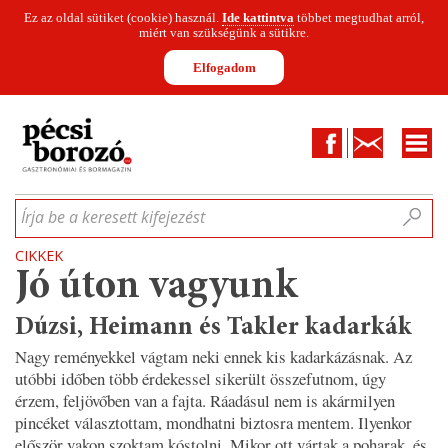
Ez az oldal sütiket (cookie) használ.
Ide kattintva
többet megtudhat arról,
miért van szükségünk a sütikre.
Elfogadom
Facebook
Kapcsolat
CIKKEK
HÍREK
INFOGRAFIKÁK
MUNKATÁRSAK
WINESOFA
LE
Írja be a keresett kifejezést
CIKKEK
Jó úton vagyunk
Dúzsi, Heimann és Takler kadarkák
Nagy reményekkel vágtam neki ennek kis kadarkázásnak. Az
utóbbi időben több érdekessel sikerült összefutnom, úgy
érzem, feljövőben van a fajta. Ráadásul nem is akármilyen
pincéket választottam, mondhatni biztosra mentem. Ilyenkor
először vakon szoktam kóstolni. Mikor ott vártak a poharak, és