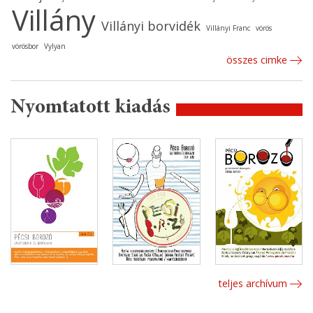
Villány
Villányi borvidék
Villányi Franc
vörös
vörösbor
Vylyan
összes cimke
Nyomtatott kiadás
teljes archívum