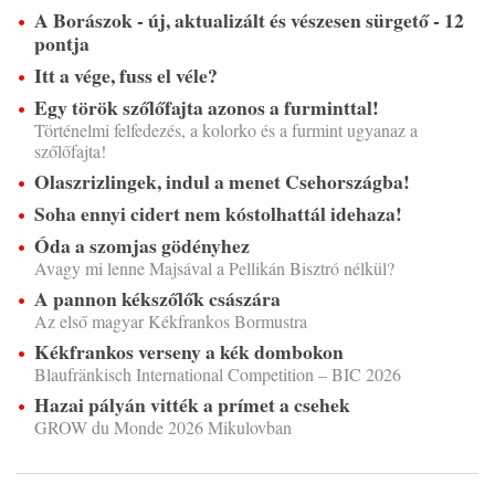
A Borászok - új, aktualizált és vészesen sürgető - 12
pontja
Itt a vége, fuss el véle?
Egy török szőlőfajta azonos a furminttal!
Történelmi felfedezés, a kolorko és a furmint ugyanaz a
szőlőfajta!
Olaszrizlingek, indul a menet Csehországba!
Soha ennyi cidert nem kóstolhattál idehaza!
Óda a szomjas gödényhez
Avagy mi lenne Majsával a Pellikán Bisztró nélkül?
A pannon kékszőlők császára
Az első magyar Kékfrankos Bormustra
Kékfrankos verseny a kék dombokon
Blaufränkisch International Competition – BIC 2026
Hazai pályán vitték a prímet a csehek
GROW du Monde 2026 Mikulovban