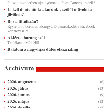
Plusz novemberben újra nyomtatott Pécsi Borozó érkezik!
El kell döntenünk: akarunk-e szőlőt művelni a
jövőben?
Bor a tiltólistán?
Egyre több boros tartalomgyártó panaszkodik a Facebook
korlátozásaira
Akiért a harang szól
Terítéken a Mád Hill
Balatoni a nagydíjas dűlős olaszrizling
Archívum
2026. augusztus
(6)
2026. július
(13)
2026. június
(9)
2026. május
(12)
2026. április
(15)