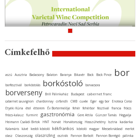
Címkefelhő
bor
aszú
Ausztria
Badacsony
Balaton
Baranya
Bikavér
Bock
Bock Pince
borkóstoló
borfesztivál
borkóstolás
borvacsora
borverseny
cabernet franc
Brill Pálinkaház
Budapest
cabernet sauvignon
chardonnay
cirfandli
CMB
cuvée
Eger
egy bor
Enoteca Corso
Etyeki Kúria
étel
étterem
Év Bortermelője
fehér
fehérbor
fesztivál
francia
fröccs
gasztronómia
fröccs-kalauz
furmint
Gere Attila
Günzer Tamás
Hegyalja
kadarka
Heimann Családi Birtok
HNT
horvát
Horvátország
Hosszúhetény
Isztria
kékfrankos
Kalamáris
kávé
keddi kóstoló
kóstoló
magyar
Mecseknádasd
merlot
olaszrizling
olasz
Olaszország
osztrák
Pannon Borbolt
Pannon Borrégió
pálinka