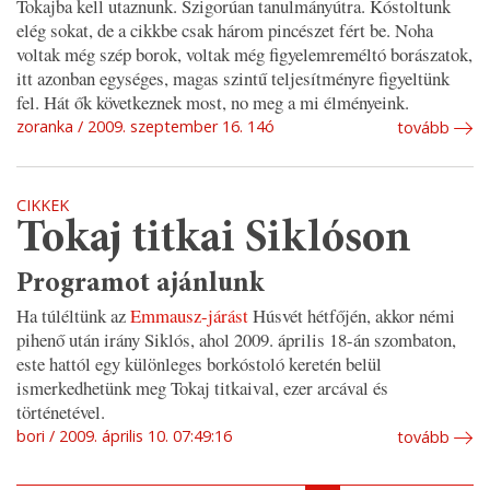
Tokajba kell utaznunk. Szigorúan tanulmányútra. Kóstoltunk
elég sokat, de a cikkbe csak három pincészet fért be. Noha
voltak még szép borok, voltak még figyelemreméltó borászatok,
itt azonban egységes, magas szintű teljesítményre figyeltünk
fel. Hát ők következnek most, no meg a mi élményeink.
zoranka
2009. szeptember 16. 14ó
tovább
CIKKEK
Tokaj titkai Siklóson
Programot ajánlunk
Ha túléltünk az
Emmausz-járást
Húsvét hétfőjén, akkor némi
pihenő után irány Siklós, ahol 2009. április 18-án szombaton,
este hattól egy különleges borkóstoló keretén belül
ismerkedhetünk meg Tokaj titkaival, ezer arcával és
történetével.
bori
2009. április 10. 07:49:16
tovább