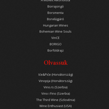
A Művelt Alkoholista
Borrajongó
Borsmenta
Borvilágjáró
Hungarian Wines
Bohemian Wine Souls
VinCE
BORIGO
Borföldrajz
Olvassuk
Iće&Piće (Horvátország)
Vinopija (Horvátország)
Vino.rs (Szerbia)
Vino i Fino (Szerbia)
The Third Wine (Szlovénia)
Wine Enthusiast (USA)