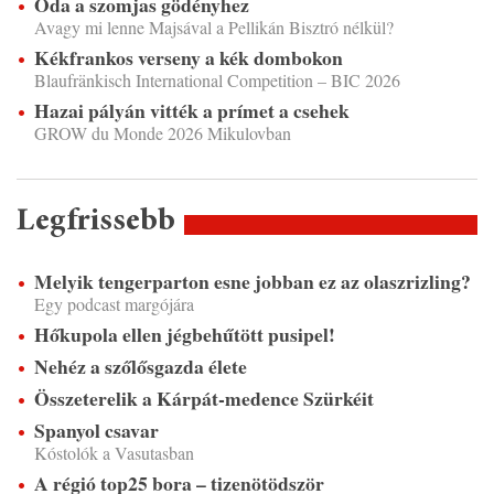
Óda a szomjas gödényhez
Avagy mi lenne Majsával a Pellikán Bisztró nélkül?
Kékfrankos verseny a kék dombokon
Blaufränkisch International Competition – BIC 2026
Hazai pályán vitték a prímet a csehek
GROW du Monde 2026 Mikulovban
Legfrissebb
Melyik tengerparton esne jobban ez az olaszrizling?
Egy podcast margójára
Hőkupola ellen jégbehűtött pusipel!
Nehéz a szőlősgazda élete
Összeterelik a Kárpát-medence Szürkéit
Spanyol csavar
Kóstolók a Vasutasban
A régió top25 bora – tizenötödször