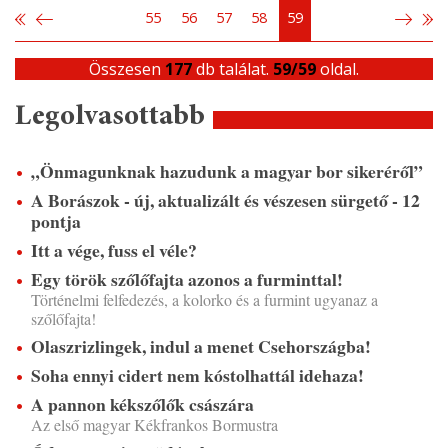
55
56
57
58
59
Összesen
177
db találat.
59/59
oldal.
Legolvasottabb
„Önmagunknak hazudunk a magyar bor sikeréről”
A Borászok - új, aktualizált és vészesen sürgető - 12
pontja
Itt a vége, fuss el véle?
Egy török szőlőfajta azonos a furminttal!
Történelmi felfedezés, a kolorko és a furmint ugyanaz a
szőlőfajta!
Olaszrizlingek, indul a menet Csehországba!
Soha ennyi cidert nem kóstolhattál idehaza!
A pannon kékszőlők császára
Az első magyar Kékfrankos Bormustra