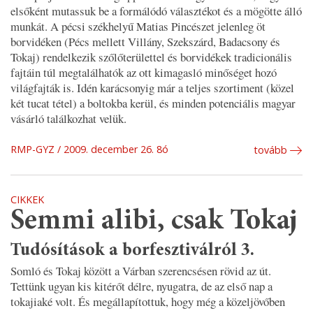
elsőként mutassuk be a formálódó választékot és a mögötte álló
munkát. A pécsi székhelyű Matias Pincészet jelenleg öt
borvidéken (Pécs mellett Villány, Szekszárd, Badacsony és
Tokaj) rendelkezik szőlőterülettel és borvidékek tradicionális
fajtáin túl megtalálhatók az ott kimagasló minőséget hozó
világfajták is. Idén karácsonyig már a teljes szortiment (közel
két tucat tétel) a boltokba kerül, és minden potenciális magyar
vásárló találkozhat velük.
RMP-GYZ
2009. december 26. 8ó
tovább
CIKKEK
Semmi alibi, csak Tokaj
Tudósítások a borfesztiválról 3.
Somló és Tokaj között a Várban szerencsésen rövid az út.
Tettünk ugyan kis kitérőt délre, nyugatra, de az első nap a
tokajiaké volt. És megállapítottuk, hogy még a közeljövőben