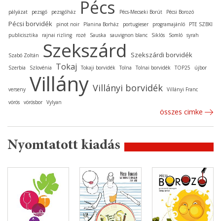
Pécs
pályázat
pezsgő
pezsgőház
Pécs-Mecseki Borút
Pécsi Borozó
Pécsi borvidék
pinot noir
Planina Borház
portugieser
programajánló
PTE SZBKI
publicisztika
rajnai rizling
rozé
Sauska
sauvignon blanc
Siklós
Somló
syrah
Szekszárd
Szekszárdi borvidék
Szabó Zoltán
Tokaj
Szerbia
Szlovénia
Tokaji borvidék
Tolna
Tolnai borvidék
TOP25
újbor
Villány
Villányi borvidék
verseny
Villányi Franc
vörös
vörösbor
Vylyan
összes cimke
Nyomtatott kiadás