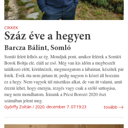
CIKKEK
Száz éve a hegyen
Barcza Bálint, Somló
Somló felett felhős az ég. Mondjuk pont, amikor felérek a Somlói
Borok Boltja elé, eláll az eső. Még van kis időm a megbeszélt
találkozó előtt, körülnézek, megmozgatom a lábaimat, készítek pár
fotók. Évek óta nem jártam itt, pedig nagyon is közel áll hozzám
ez a hegy. Nem vagyok túl misztikus alkat, de van itt valami, amit
érezni lehet, hogy energia, rezgés vagy csak a szőlő suttogása,
meg nem mondhatom. Írásunk a Pécsi Borozó 2020 őszi
számában jelent meg.
Győrffy Zoltán
2020. december 7. 07:19:23
tovább