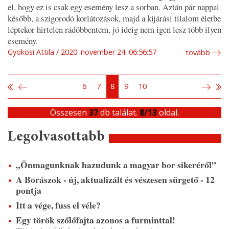
el, hogy ez is csak egy esemény lesz a sorban. Aztán pár nappal
később, a szigorodó korlátozások, majd a kijárási tilalom életbe
léptekor hirtelen rádöbbentem, jó ideig nem igen lesz több ilyen
esemény.
Gyökösi Attila
2020. november 24. 06:56:57
tovább
6
7
8
9
10
Összesen
37
db találat.
8/13
oldal.
Legolvasottabb
„Önmagunknak hazudunk a magyar bor sikeréről”
A Borászok - új, aktualizált és vészesen sürgető - 12
pontja
Itt a vége, fuss el véle?
Egy török szőlőfajta azonos a furminttal!