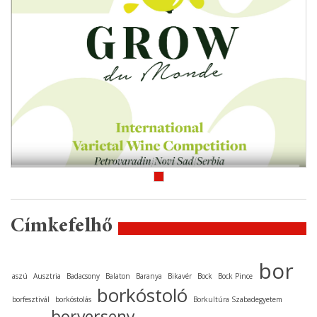
Címkefelhő
bor
aszú
Ausztria
Badacsony
Balaton
Baranya
Bikavér
Bock
Bock Pince
borkóstoló
borfesztivál
borkóstolás
Borkultúra Szabadegyetem
borverseny