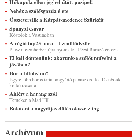
Hőkupola ellen jégbehűtött pusipel!
Nehéz a szőlősgazda élete
Összeterelik a Kárpát-medence Szürkéit
Spanyol csavar
Kóstolók a Vasutasban
A régió top25 bora – tizenötödször
Plusz novemberben újra nyomtatott Pécsi Borozó érkezik!
El kell döntenünk: akarunk-e szőlőt művelni a
jövőben?
Bor a tiltólistán?
Egyre több boros tartalomgyártó panaszkodik a Facebook
korlátozásaira
Akiért a harang szól
Terítéken a Mád Hill
Balatoni a nagydíjas dűlős olaszrizling
Archívum