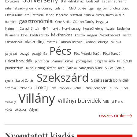
cabernet franc
borvacsora
Brill Pálinkaház
Budapest
cabernet sauvignon
chardonnay
cirfandli
CMB
cuvée
Eger
egy bor
Enoteca Corso
Etyeki Kúria
étel
étterem
fehér
fehérbor
fesztivál
francia
fröccs
fröccs-kalauz
gasztronómia
furmint
Gere Attila
Günzer Tamás
Hegyalja
kadarka
Heimann Családi Birtok
HNT
horvát
Horvátország
Hosszúhetény
Isztria
kékfrankos
Kalamáris
kávé
keddi kóstoló
kóstoló
magyar
Mecseknádasd
merlot
olaszrizling
Olaszország
osztrák
Pannon Borbolt
Pannon Borrégió
pálinka
Pécs
pályázat
pezsgő
pezsgőház
Pécs-Mecseki Borút
Pécsi Borozó
Pécsi borvidék
pinot noir
Planina Borház
portugieser
programajánló
PTE SZBKI
publicisztika
rajnai rizling
recept
rozé
Sauska
sauvignon blanc
Siklós
Somló
Szekszárd
Szekszárdi borvidék
syrah
Szabó Zoltán
Tokaj
Szerbia
Szlovénia
Tokaji borvidék
Tolna
Tolnai borvidék
TOP25
újbor
Villány
Villányi borvidék
verseny
Villányi Franc
vörös
vörösbor
Vylyan
összes cimke
Nyomtatott kiadás