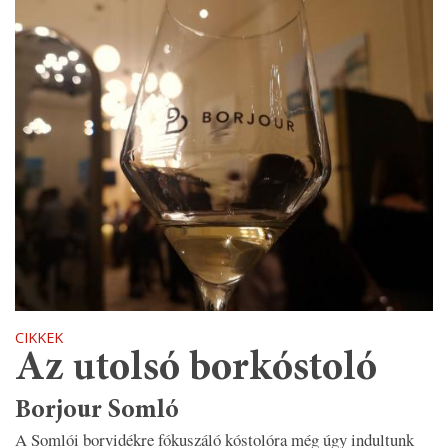
CIKKEK
Az utolsó borkóstoló
Borjour Somló
A Somlói borvidékre fókuszáló kóstolóra még úgy indultunk