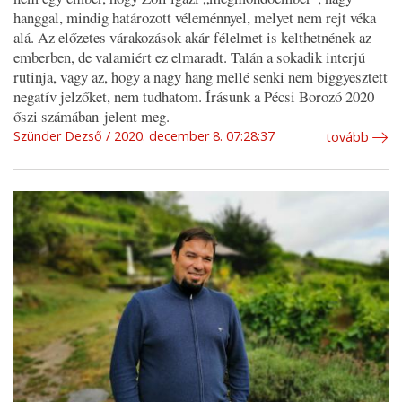
hanggal, mindig határozott véleménnyel, melyet nem rejt véka
alá. Az előzetes várakozások akár félelmet is kelthetnének az
emberben, de valamiért ez elmaradt. Talán a sokadik interjú
rutinja, vagy az, hogy a nagy hang mellé senki nem biggyesztett
negatív jelzőket, nem tudhatom. Írásunk a Pécsi Borozó 2020
őszi számában jelent meg.
Szünder Dezső
2020. december 8. 07:28:37
tovább