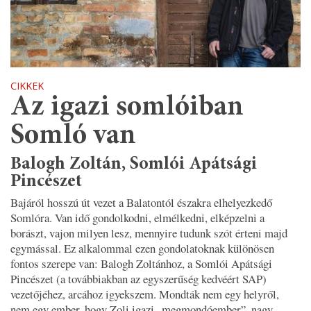
CIKKEK
Az igazi somlóiban
Somló van
Balogh Zoltán, Somlói Apátsági
Pincészet
Bajáról hosszú út vezet a Balatontól északra elhelyezkedő
Somlóra. Van idő gondolkodni, elmélkedni, elképzelni a
borászt, vajon milyen lesz, mennyire tudunk szót érteni majd
egymással. Ez alkalommal ezen gondolatoknak különösen
fontos szerepe van: Balogh Zoltánhoz, a Somlói Apátsági
Pincészet (a továbbiakban az egyszerűség kedvéért SAP)
vezetőjéhez, arcához igyekszem. Mondták nem egy helyről,
nem egy ember, hogy Zoli igazi „megmondóember”, nagy