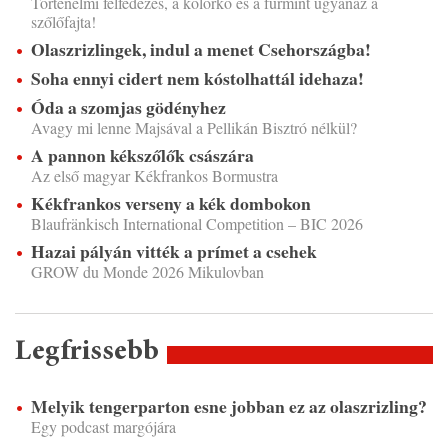
Történelmi felfedezés, a kolorko és a furmint ugyanaz a
szőlőfajta!
Olaszrizlingek, indul a menet Csehországba!
Soha ennyi cidert nem kóstolhattál idehaza!
Óda a szomjas gödényhez
Avagy mi lenne Majsával a Pellikán Bisztró nélkül?
A pannon kékszőlők császára
Az első magyar Kékfrankos Bormustra
Kékfrankos verseny a kék dombokon
Blaufränkisch International Competition – BIC 2026
Hazai pályán vitték a prímet a csehek
GROW du Monde 2026 Mikulovban
Legfrissebb
Melyik tengerparton esne jobban ez az olaszrizling?
Egy podcast margójára