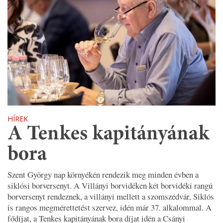
HÍREK
A Tenkes kapitányának
bora
Szent György nap környékén rendezik meg minden évben a
siklósi borversenyt. A Villányi borvidéken két borvidéki rangú
borversenyt rendeznek, a villányi mellett a szomszédvár, Siklós
is rangos megmérettetést szervez, idén már 37. alkalommal. A
fődíjat, a Tenkes kapitányának bora díjat idén a Csányi