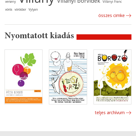
Villányi borvidék
verseny
Villányi Franc
vörös
vörösbor
Vylyan
összes cimke
Nyomtatott kiadás
teljes archívum