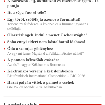
A Borászok - új, aktualizált és vészesen sürgető - 12
pontja
Itt a vége, fuss el véle?
Egy török szőlőfajta azonos a furminttal!
Történelmi felfedezés, a kolorko és a furmint ugyanaz a
szőlőfajta!
Olaszrizlingek, indul a menet Csehországba!
Soha ennyi cidert nem kóstolhattál idehaza!
Óda a szomjas gödényhez
Avagy mi lenne Majsával a Pellikán Bisztró nélkül?
A pannon kékszőlők császára
Az első magyar Kékfrankos Bormustra
Kékfrankos verseny a kék dombokon
Blaufränkisch International Competition – BIC 2026
Hazai pályán vitték a prímet a csehek
GROW du Monde 2026 Mikulovban