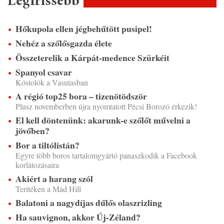
Legfrissebb
Hőkupola ellen jégbehűtött pusipel!
Nehéz a szőlősgazda élete
Összeterelik a Kárpát-medence Szürkéit
Spanyol csavar
Kóstolók a Vasutasban
A régió top25 bora – tizenötödször
Plusz novemberben újra nyomtatott Pécsi Borozó érkezik!
El kell döntenünk: akarunk-e szőlőt művelni a
jövőben?
Bor a tiltólistán?
Egyre több boros tartalomgyártó panaszkodik a Facebook
korlátozásaira
Akiért a harang szól
Terítéken a Mád Hill
Balatoni a nagydíjas dűlős olaszrizling
Ha sauvignon, akkor Új-Zéland?