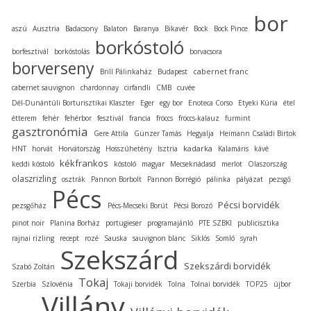
bor
aszú
Ausztria
Badacsony
Balaton
Baranya
Bikavér
Bock
Bock Pince
borkóstoló
borfesztivál
borkóstolás
borvacsora
borverseny
cabernet franc
Brill Pálinkaház
Budapest
cabernet sauvignon
chardonnay
cirfandli
CMB
cuvée
Dél-Dunántúli Borturisztikai Klaszter
Eger
egy bor
Enoteca Corso
Etyeki Kúria
étel
étterem
fehér
fehérbor
fesztivál
francia
fröccs
fröccs-kalauz
furmint
gasztronómia
Gere Attila
Günzer Tamás
Hegyalja
Heimann Családi Birtok
kadarka
HNT
horvát
Horvátország
Hosszúhetény
Isztria
Kalamáris
kávé
kékfrankos
keddi kóstoló
kóstoló
magyar
Mecseknádasd
merlot
Olaszország
olaszrizling
osztrák
Pannon Borbolt
Pannon Borrégió
pálinka
pályázat
pezsgő
Pécs
Pécsi borvidék
pezsgőház
Pécs-Mecseki Borút
Pécsi Borozó
pinot noir
Planina Borház
portugieser
programajánló
PTE SZBKI
publicisztika
rajnai rizling
recept
rozé
Sauska
sauvignon blanc
Siklós
Somló
syrah
Szekszárd
Szekszárdi borvidék
Szabó Zoltán
Tokaj
Szerbia
Szlovénia
Tokaji borvidék
Tolna
Tolnai borvidék
TOP25
újbor
Villány