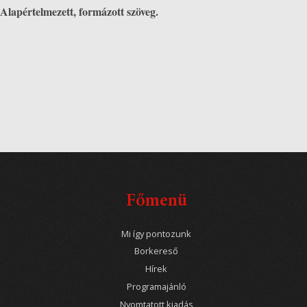
Alapértelmezett, formázott szöveg.
Főmenü
Mi így pontozunk
Borkereső
Hírek
Programajánló
Nyomtatott kiadás