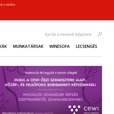
k a sütikre.
Írja be a keresett kifejezést
KÁK
MUNKATÁRSAK
WINESOFA
LECSENGÉS