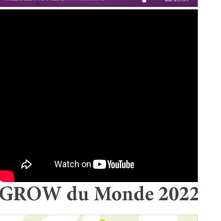
GROW du Monde 2022