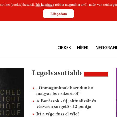
 sütiket (cookie) használ.
Ide kattintva
többet megtudhat arról, miért van szükségün
Elfogadom
CIKKEK
HÍREK
INFOGRAFI
Legolvasottabb
„Önmagunknak hazudunk a
magyar bor sikeréről”
A Borászok - új, aktualizált és
vészesen sürgető - 12 pontja
Itt a vége, fuss el véle?