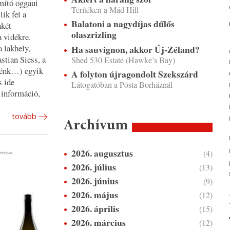
ító oggaui
Terítéken a Mád Hill
ik fel a
Balatoni a nagydíjas dűlős
nkét
olaszrizling
 vidékre.
 lakhely,
Ha sauvignon, akkor Új-Zéland?
stian Siess, a
Shed 530 Estate (Hawke’s Bay)
enénk…) egyik
A folyton újragondolt Szekszárd
s ide
Látogatóban a Pósta Borháznál
 információ,
tovább
Archívum
2026. augusztus
(4)
2026. július
(13)
2026. június
(9)
2026. május
(12)
2026. április
(15)
2026. március
(12)