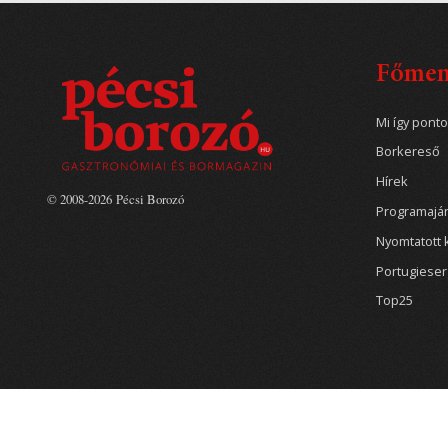
Főme
Mi így pont
Borkereső
Hírek
© 2008-2026 Pécsi Borozó
Programajá
Nyomtatott 
Portugiese
Top25