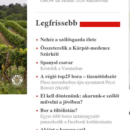
GROW du Monde 2026 Mikulovban
Legfrissebb
Nehéz a szőlősgazda élete
Összeterelik a Kárpát-medence
Szürkéit
Spanyol csavar
Kóstolók a Vasutasban
A régió top25 bora – tizenötödször
Plusz novemberben újra nyomtatott Pécsi
Borozó érkezik!
El kell döntenünk: akarunk-e szőlőt
művelni a jövőben?
Bor a tiltólistán?
Egyre több boros tartalomgyártó
panaszkodik a Facebook korlátozásaira
Akiért a harang szól