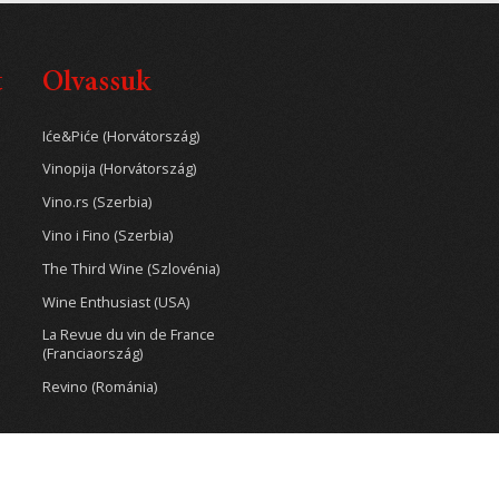
t
Olvassuk
Iće&Piće (Horvátország)
Vinopija (Horvátország)
Vino.rs (Szerbia)
Vino i Fino (Szerbia)
The Third Wine (Szlovénia)
Wine Enthusiast (USA)
La Revue du vin de France
(Franciaország)
Revino (Románia)