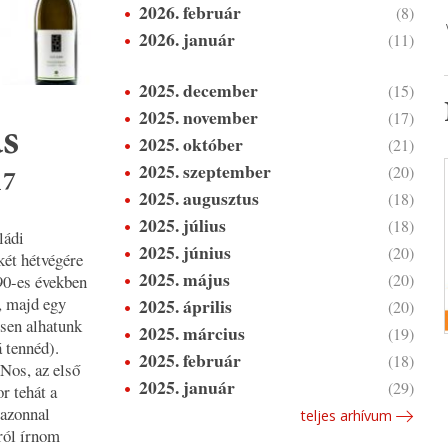
2026. február
(8)
2026. január
(11)
2025. december
(15)
2025. november
(17)
s
2025. október
(21)
2025. szeptember
(20)
17
2025. augusztus
(18)
2025. július
(18)
ládi
2025. június
(20)
két hétvégére
2025. május
(20)
 90-es években
a, majd egy
2025. április
(20)
sen alhatunk
2025. március
(19)
 tennéd).
2025. február
(18)
 Nos, az első
2025. január
(29)
r tehát a
 azonnal
teljes arhívum
ról írnom