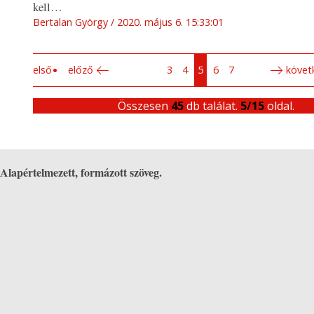
kell…
Bertalan György
2020. május 6. 15:33:01
első
előző
3
4
5
6
7
követ
Összesen
45
db találat.
5/15
oldal.
Alapértelmezett, formázott szöveg.