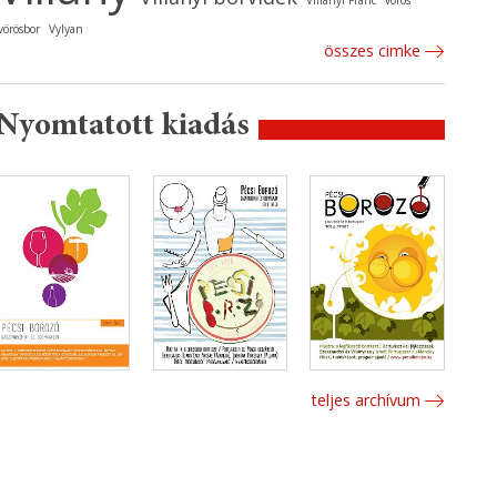
Villányi Franc
vörös
vörösbor
Vylyan
összes cimke
Nyomtatott kiadás
teljes archívum