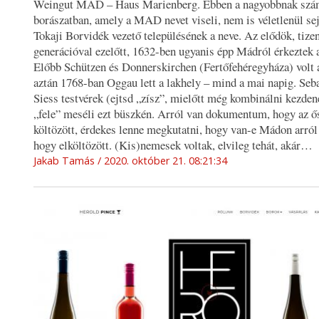
Weingut MAD – Haus Marienberg. Ebben a nagyobbnak szám
borászatban, amely a MAD nevet viseli, nem is véletlenül sejl
Tokaji Borvidék vezető településének a neve. Az elődök, tize
generációval ezelőtt, 1632-ben ugyanis épp Mádról érkeztek a
Előbb Schützen és Donnerskirchen (Fertőfehéregyháza) volt a
aztán 1768-ban Oggau lett a lakhely – mind a mai napig. Seba
Siess testvérek (ejtsd „zísz”, mielőtt még kombinálni kezd
„fele” meséli ezt büszkén. Arról van dokumentum, hogy az ő
költözött, érdekes lenne megkutatni, hogy van-e Mádon arról
hogy elköltözött. (Kis)nemesek voltak, elvileg tehát, akár…
Jakab Tamás
2020. október 21. 08:21:34