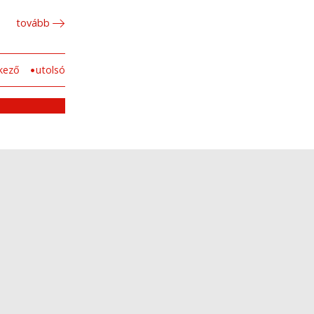
tovább
kező
utolsó