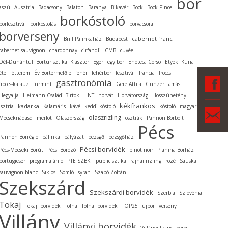
bor
aszú
Ausztria
Badacsony
Balaton
Baranya
Bikavér
Bock
Bock Pince
borkóstoló
borfesztivál
borkóstolás
borvacsora
borverseny
cabernet franc
Brill Pálinkaház
Budapest
cabernet sauvignon
chardonnay
cirfandli
CMB
cuvée
Dél-Dunántúli Borturisztikai Klaszter
Eger
egy bor
Enoteca Corso
Etyeki Kúria
étel
étterem
Év Bortermelője
fehér
fehérbor
fesztivál
francia
fröccs
F
gasztronómia
fröccs-kalauz
furmint
Gere Attila
Günzer Tamás
Hegyalja
Heimann Családi Birtok
HNT
horvát
Horvátország
Hosszúhetény
kékfrankos
kadarka
Isztria
Kalamáris
kávé
keddi kóstoló
kóstoló
magyar
Ka
olaszrizling
Mecseknádasd
merlot
Olaszország
osztrák
Pannon Borbolt
Pécs
Pannon Borrégió
pálinka
pályázat
pezsgő
pezsgőház
Pécsi borvidék
Pécs-Mecseki Borút
Pécsi Borozó
pinot noir
Planina Borház
portugieser
programajánló
PTE SZBKI
publicisztika
rajnai rizling
rozé
Sauska
sauvignon blanc
Siklós
Somló
syrah
Szabó Zoltán
Szekszárd
Szekszárdi borvidék
Szerbia
Szlovénia
Tokaj
Tokaji borvidék
Tolna
Tolnai borvidék
TOP25
újbor
verseny
Villány
Villányi borvidék