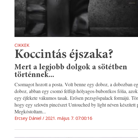
CIKKEK
Koccintás éjszaka?
Mert a legjobb dolgok a sötétben
történnek...
Csomagot hozott a posta. Volt benne egy doboz, a dobozban e
doboz, abban egy csomó felfújt-hólyagos-buborékos fólia, azok
egy éjfekete vákumos tasak. Erősen pezsgőspalack formájú. Tör
hogy egy szlovén pincészet Untouched by light néven készített 
Megkóstoltam...
Ercsey Dániel
2021. május 7. 07:00:16