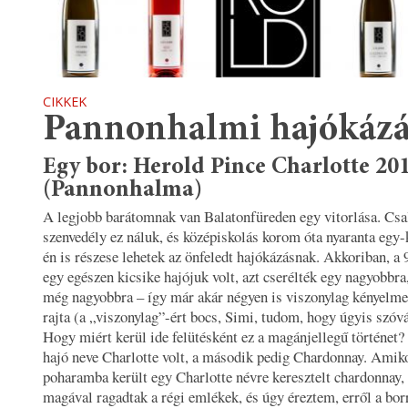
CIKKEK
Pannonhalmi hajókázá
Egy bor: Herold Pince Charlotte 20
(Pannonhalma)
A legjobb barátomnak van Balatonfüreden egy vitorlása. Csa
szenvedély ez náluk, és középiskolás korom óta nyaranta egy-
én is részese lehetek az önfeledt hajókázásnak. Akkoriban, a
egy egészen kicsike hajójuk volt, azt cserélték egy nagyobbr
még nagyobbra – így már akár négyen is viszonylag kényelme
rajta (a „viszonylag”-ért bocs, Simi, tudom, hogy úgyis szóvá
Hogy miért kerül ide felütésként ez a magánjellegű történet?
hajó neve Charlotte volt, a második pedig Chardonnay. Amiko
poharamba került egy Charlotte névre keresztelt chardonnay,
magával ragadtak a régi emlékek, és úgy éreztem, erről a bor