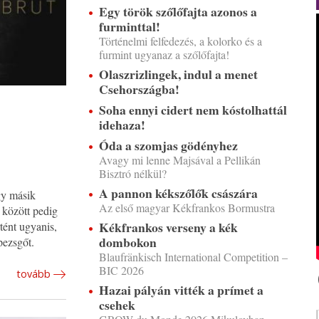
Egy török szőlőfajta azonos a
furminttal!
Történelmi felfedezés, a kolorko és a
furmint ugyanaz a szőlőfajta!
Olaszrizlingek, indul a menet
Csehországba!
Soha ennyi cidert nem kóstolhattál
idehaza!
Óda a szomjas gödényhez
Avagy mi lenne Majsával a Pellikán
Bisztró nélkül?
A pannon kékszőlők császára
gy másik
Az első magyar Kékfrankos Bormustra
 között pedig
Kékfrankos verseny a kék
tént ugyanis,
dombokon
pezsgőt.
Blaufränkisch International Competition –
BIC 2026
tovább
Hazai pályán vitték a prímet a
csehek