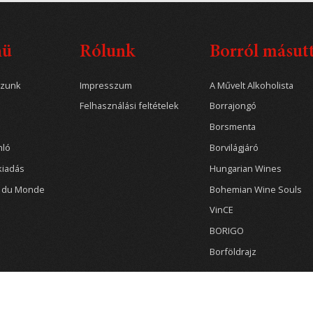
nü
Rólunk
Borról másut
ozunk
Impresszum
A Művelt Alkoholista
Felhasználási feltételek
Borrajongó
Borsmenta
nló
Borvilágjáró
kiadás
Hungarian Wines
r du Monde
Bohemian Wine Souls
VinCE
BORIGO
Borföldrajz