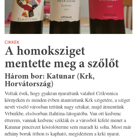
CIKKEK
A homoksziget
mentette meg a szőlőt
Három bor: Katunar (Krk,
Horvátország)
Voltak évek, hogy gyakran nyaraltunk valahol Crikvenica
környékén és minden évben átautóztunk Krk szigetére, a sziget
nevét viselő városban tettünk nagy sétákat, majd átmentünk
Vrbnikbe, elsősorban žlahtina-látogatóba. Van ott kedvenc
étterem, vannak kedvenc sziklák és a városból kifelé menet a
Katunar pincészet kóstolóterme sem maradt ki soha. Most már
néhány boruk itthon is kapható, megidéztem a krki nyarat.