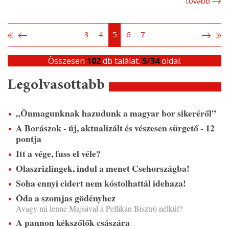
tovább
3
4
5
6
7
Összesen
102
db találat.
5/34
oldal.
Legolvasottabb
„Önmagunknak hazudunk a magyar bor sikeréről”
A Borászok - új, aktualizált és vészesen sürgető - 12
pontja
Itt a vége, fuss el véle?
Olaszrizlingek, indul a menet Csehországba!
Soha ennyi cidert nem kóstolhattál idehaza!
Óda a szomjas gödényhez
Avagy mi lenne Majsával a Pellikán Bisztró nélkül?
A pannon kékszőlők császára