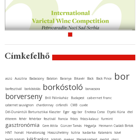
Címkefelhő
bor
aszú
Ausztria
Badacsony
Balaton
Baranya
Bikavér
Bock
Bock Pince
borkóstoló
borfesztivál
borkóstolás
borvacsora
borverseny
cabernet franc
Brill Pálinkaház
Budapest
cabernet sauvignon
chardonnay
cirfandli
CMB
cuvée
Dél-Dunántúli Borturisztikai Klaszter
Eger
egy bor
Enoteca Corso
Etyeki Kúria
étel
étterem
fehér
fehérbor
fesztivál
francia
fröccs
fröccs-kalauz
furmint
gasztronómia
Gere Attila
Günzer Tamás
Hegyalja
Heimann Családi Birtok
kadarka
HNT
horvát
Horvátország
Hosszúhetény
Isztria
Kalamáris
kávé
kékfrankos
keddi kóstoló
kóstoló
magyar
Mecseknádasd
merlot
olasz