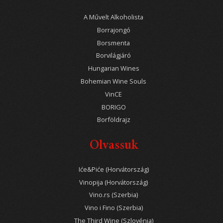
A Művelt Alkoholista
Borrajongó
Borsmenta
Borvilágjáró
Hungarian Wines
Bohemian Wine Souls
VinCE
BORIGO
Borföldrajz
Olvassuk
Iće&Piće (Horvátország)
Vinopija (Horvátország)
Vino.rs (Szerbia)
Vino i Fino (Szerbia)
The Third Wine (Szlovénia)