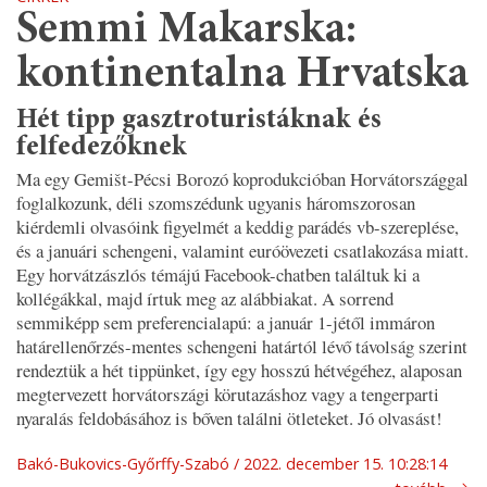
Semmi Makarska:
kontinentalna Hrvatska
Hét tipp gasztroturistáknak és
felfedezőknek
Ma egy Gemišt-Pécsi Borozó koprodukcióban Horvátországgal
foglalkozunk, déli szomszédunk ugyanis háromszorosan
kiérdemli olvasóink figyelmét a keddig parádés vb-szereplése,
és a januári schengeni, valamint euróövezeti csatlakozása miatt.
Egy horvátzászlós témájú Facebook-chatben találtuk ki a
kollégákkal, majd írtuk meg az alábbiakat. A sorrend
semmiképp sem preferencialapú: a január 1-jétől immáron
határellenőrzés-mentes schengeni határtól lévő távolság szerint
rendeztük a hét tippünket, így egy hosszú hétvégéhez, alaposan
megtervezett horvátországi körutazáshoz vagy a tengerparti
nyaralás feldobásához is bőven találni ötleteket. Jó olvasást!
Bakó-Bukovics-Győrffy-Szabó
2022. december 15. 10:28:14