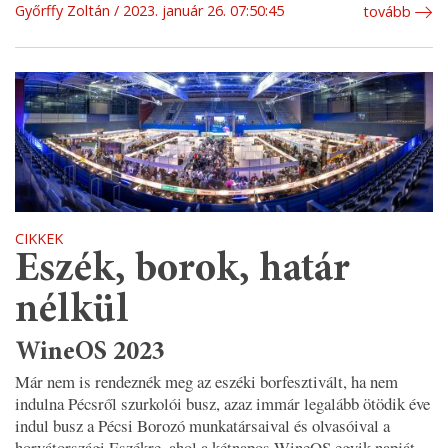
Győrffy Zoltán
2023. január 26. 07:50:45
tovább
CIKKEK
Eszék, borok, határ
nélkül
WineOS 2023
Már nem is rendeznék meg az eszéki borfesztivált, ha nem
indulna Pécsről szurkolói busz, azaz immár legalább ötödik éve
indul busz a Pécsi Borozó munkatársaival és olvasóival a
horvátországi Eszékre, ahol a kétnapos WineOS egyik napját