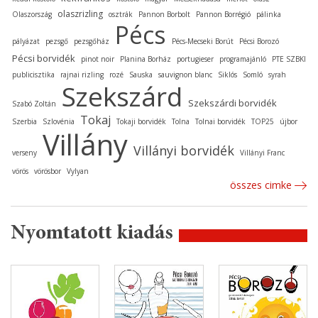
olaszrizling
Olaszország
osztrák
Pannon Borbolt
Pannon Borrégió
pálinka
Pécs
pályázat
pezsgő
pezsgőház
Pécs-Mecseki Borút
Pécsi Borozó
Pécsi borvidék
pinot noir
Planina Borház
portugieser
programajánló
PTE SZBKI
publicisztika
rajnai rizling
rozé
Sauska
sauvignon blanc
Siklós
Somló
syrah
Szekszárd
Szekszárdi borvidék
Szabó Zoltán
Tokaj
Szerbia
Szlovénia
Tokaji borvidék
Tolna
Tolnai borvidék
TOP25
újbor
Villány
Villányi borvidék
verseny
Villányi Franc
vörös
vörösbor
Vylyan
összes cimke
Nyomtatott kiadás