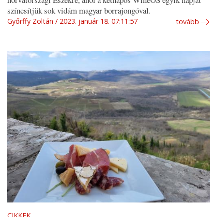
színesítjük sok vidám magyar borrajongóval.
Győrffy Zoltán
2023. január 18. 07:11:57
tovább
CIKKEK