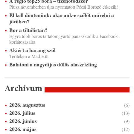
A régió top25 bora – tizenötödször
Plusz novemberben újra nyomtatott Pécsi Borozó érkezik!
El kell döntenünk: akarunk-e szőlőt művelni a
jövőben?
Bor a tiltólistán?
Egyre több boros tartalomgyártó panaszkodik a Facebook
korlátozásaira
Akiért a harang szól
Terítéken a Mád Hill
Balatoni a nagydíjas dűlős olaszrizling
Archívum
2026. augusztus
(6)
2026. július
(13)
2026. június
(9)
2026. május
(12)