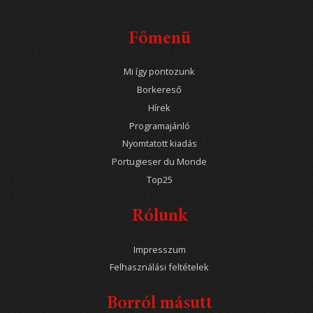
Főmenü
Mi így pontozunk
Borkereső
Hírek
Programajánló
Nyomtatott kiadás
Portugieser du Monde
Top25
Rólunk
Impresszum
Felhasználási feltételek
Borról másutt