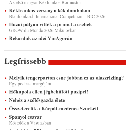
Az első magyar Kékfrankos Bormustra
Kékfrankos verseny a kék dombokon
Blaufränkisch International Competition – BIC 2026
Hazai pályán vitték a prímet a csehek
GROW du Monde 2026 Mikulovban
Rekordok az idei VinAgorán
Legfrissebb
Melyik tengerparton esne jobban ez az olaszrizling?
Egy podcast margójára
Hőkupola ellen jégbehűtött pusipel!
Nehéz a szőlősgazda élete
Összeterelik a Kárpát-medence Szürkéit
Spanyol csavar
Kóstolók a Vasutasban