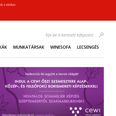
k a sütikre.
Írja be a keresett kifejezést
KÁK
MUNKATÁRSAK
WINESOFA
LECSENGÉS