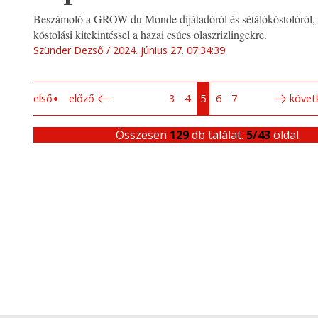
Beszámoló a GROW du Monde díjátadóról és sétálókóstolóról,
kóstolási kitekintéssel a hazai csúcs olaszrizlingekre.
Szünder Dezső
2024. június 27. 07:34:39
első
előző
3
4
5
6
7
követ
Összesen
129
db találat.
5/43
oldal.