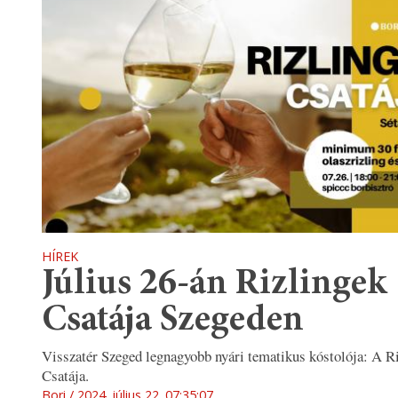
HÍREK
Július 26-án Rizlingek
Csatája Szegeden
Visszatér Szeged legnagyobb nyári tematikus kóstolója: A R
Csatája.
Bori
2024. július 22. 07:35:07