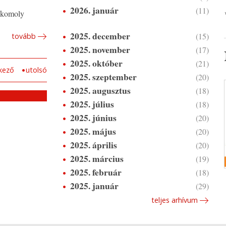
2026. január
(11)
 komoly
2025. december
(15)
tovább
2025. november
(17)
2025. október
(21)
kező
utolsó
2025. szeptember
(20)
2025. augusztus
(18)
2025. július
(18)
2025. június
(20)
2025. május
(20)
2025. április
(20)
2025. március
(19)
2025. február
(18)
2025. január
(29)
teljes arhívum