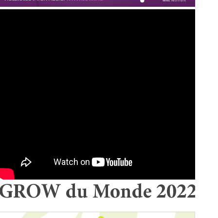
GROW du Monde 2022