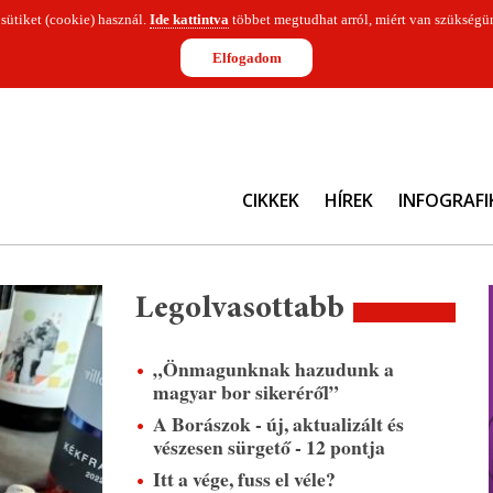
 sütiket (cookie) használ.
Ide kattintva
többet megtudhat arról, miért van szükségün
Elfogadom
CIKKEK
HÍREK
INFOGRAFI
Legolvasottabb
„Önmagunknak hazudunk a
magyar bor sikeréről”
A Borászok - új, aktualizált és
vészesen sürgető - 12 pontja
Itt a vége, fuss el véle?