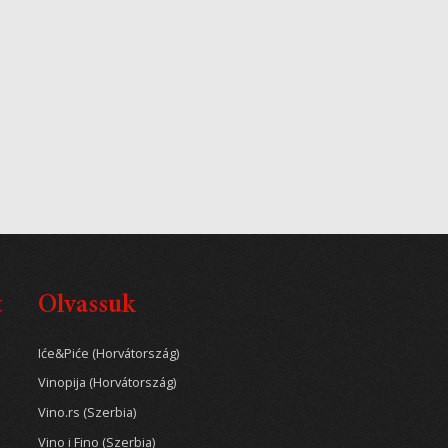
t
Olvassuk
Iće&Piće (Horvátország)
Vinopija (Horvátország)
Vino.rs (Szerbia)
Vino i Fino (Szerbia)