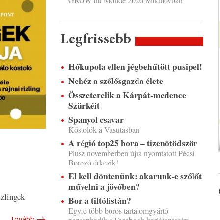
GROW du Monde 2026 Mikulovban
Legfrissebb
Hőkupola ellen jégbehűtött pusipel!
Nehéz a szőlősgazda élete
Összeterelik a Kárpát-medence
Szürkéit
Spanyol csavar
Kóstolók a Vasutasban
A régió top25 bora – tizenötödször
Plusz novemberben újra nyomtatott Pécsi
Borozó érkezik!
El kell döntenünk: akarunk-e szőlőt
művelni a jövőben?
izlingek
Bor a tiltólistán?
Egyre több boros tartalomgyártó
tovább
panaszkodik a Facebook korlátozásaira