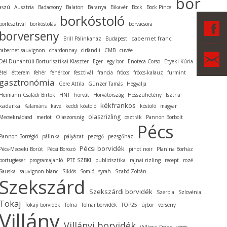
bor
aszú
Ausztria
Badacsony
Balaton
Baranya
Bikavér
Bock
Bock Pince
borkóstoló
F
borfesztivál
borkóstolás
borvacsora
borverseny
cabernet franc
Brill Pálinkaház
Budapest
cabernet sauvignon
chardonnay
cirfandli
CMB
cuvée
Ka
Dél-Dunántúli Borturisztikai Klaszter
Eger
egy bor
Enoteca Corso
Etyeki Kúria
étel
étterem
fehér
fehérbor
fesztivál
francia
fröccs
fröccs-kalauz
furmint
gasztronómia
Gere Attila
Günzer Tamás
Hegyalja
Heimann Családi Birtok
HNT
horvát
Horvátország
Hosszúhetény
Isztria
kékfrankos
kadarka
Kalamáris
kávé
keddi kóstoló
kóstoló
magyar
olaszrizling
Mecseknádasd
merlot
Olaszország
osztrák
Pannon Borbolt
Pécs
Pannon Borrégió
pálinka
pályázat
pezsgő
pezsgőház
Pécsi borvidék
Pécs-Mecseki Borút
Pécsi Borozó
pinot noir
Planina Borház
portugieser
programajánló
PTE SZBKI
publicisztika
rajnai rizling
recept
rozé
Sauska
sauvignon blanc
Siklós
Somló
syrah
Szabó Zoltán
Szekszárd
Szekszárdi borvidék
Szerbia
Szlovénia
Tokaj
Tokaji borvidék
Tolna
Tolnai borvidék
TOP25
újbor
verseny
Villány
Villányi borvidék