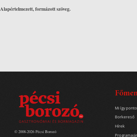
Alapértelmezett, formázott szöveg.
Főme
Mi így pont
Borkereső
Hírek
© 2008-2026 Pécsi Borozó
Programajá