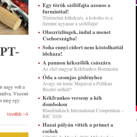
Egy török szőlőfajta azonos a
furminttal!
Történelmi felfedezés, a kolorko és a
furmint ugyanaz a szőlőfajta!
Olaszrizlingek, indul a menet
Csehországba!
Soha ennyi cidert nem kóstolhattál
GPT-
idehaza!
A pannon kékszőlők császára
Az első magyar Kékfrankos Bormustra
Óda a szomjas gödényhez
Avagy mi lenne Majsával a Pellikán
r nagy volt a
Bisztró nélkül?
 múlva. Viszont
Kékfrankos verseny a kék
on meg egy
dombokon
Blaufränkisch International Competition –
tovább
BIC 2026
Hazai pályán vitték a prímet a
csehek