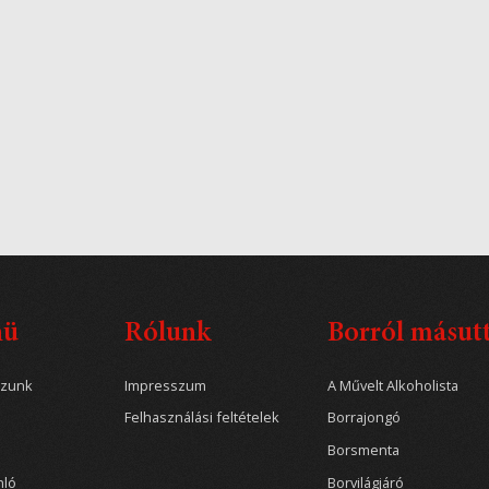
nü
Rólunk
Borról másut
ozunk
Impresszum
A Művelt Alkoholista
Felhasználási feltételek
Borrajongó
Borsmenta
nló
Borvilágjáró