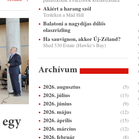
Akiért a harang szól
Terítéken a Mád Hill
Balatoni a nagydíjas dűlős
olaszrizling
Ha sauvignon, akkor Új-Zéland?
Shed 530 Estate (Hawke’s Bay)
Archívum
2026. augusztus
(5)
2026. július
(13)
2026. június
(9)
2026. május
(12)
 egy
2026. április
(15)
2026. március
(12)
2026. február
(8)