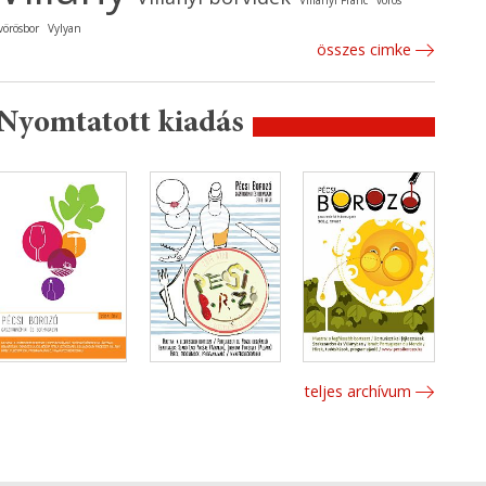
Villányi Franc
vörös
vörösbor
Vylyan
összes cimke
Nyomtatott kiadás
teljes archívum