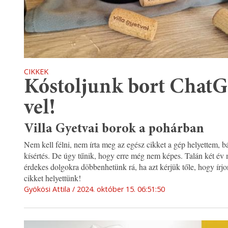
CIKKEK
Kóstoljunk bort Chat
vel!
Villa Gyetvai borok a pohárban
Nem kell félni, nem írta meg az egész cikket a gép helyettem, bá
kísértés. De úgy tűnik, hogy erre még nem képes. Talán két év
érdekes dolgokra döbbenhetünk rá, ha azt kérjük tőle, hogy írj
cikket helyettünk!
Gyökösi Attila
2024. október 15. 06:51:50