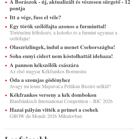
A Borászok - új, aktualizált és vészesen sürgető - 12
pontja
Itt a vége, fuss el véle?
Egy török szőlőfajta azonos a furminttal!
Történelmi felfedezés, a kolorko és a furmint ugyanaz a
szőlőfajta!
Olaszrizlingek, indul a menet Csehországba!
Soha ennyi cidert nem kóstolhattál idehaza!
A pannon kékszőlők császára
Az első magyar Kékfrankos Bormustra
Óda a szomjas gödényhez
Avagy mi lenne Majsával a Pellikán Bisztró nélkül?
Kékfrankos verseny a kék dombokon
Blaufränkisch International Competition – BIC 2026
Hazai pályán vitték a prímet a csehek
GROW du Monde 2026 Mikulovban