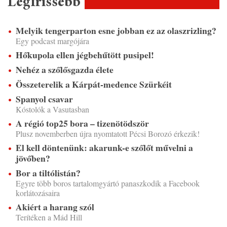
Legfrissebb
Melyik tengerparton esne jobban ez az olaszrizling?
Egy podcast margójára
Hőkupola ellen jégbehűtött pusipel!
Nehéz a szőlősgazda élete
Összeterelik a Kárpát-medence Szürkéit
Spanyol csavar
Kóstolók a Vasutasban
A régió top25 bora – tizenötödször
Plusz novemberben újra nyomtatott Pécsi Borozó érkezik!
El kell döntenünk: akarunk-e szőlőt művelni a
jövőben?
Bor a tiltólistán?
Egyre több boros tartalomgyártó panaszkodik a Facebook
korlátozásaira
Akiért a harang szól
Terítéken a Mád Hill