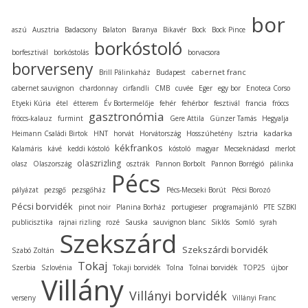
bor
aszú
Ausztria
Badacsony
Balaton
Baranya
Bikavér
Bock
Bock Pince
borkóstoló
borfesztivál
borkóstolás
borvacsora
borverseny
cabernet franc
Brill Pálinkaház
Budapest
cabernet sauvignon
chardonnay
cirfandli
CMB
cuvée
Eger
egy bor
Enoteca Corso
Etyeki Kúria
étel
étterem
Év Bortermelője
fehér
fehérbor
fesztivál
francia
fröccs
gasztronómia
fröccs-kalauz
furmint
Gere Attila
Günzer Tamás
Hegyalja
kadarka
Heimann Családi Birtok
HNT
horvát
Horvátország
Hosszúhetény
Isztria
kékfrankos
Kalamáris
kávé
keddi kóstoló
kóstoló
magyar
Mecseknádasd
merlot
olaszrizling
olasz
Olaszország
osztrák
Pannon Borbolt
Pannon Borrégió
pálinka
Pécs
pályázat
pezsgő
pezsgőház
Pécs-Mecseki Borút
Pécsi Borozó
Pécsi borvidék
pinot noir
Planina Borház
portugieser
programajánló
PTE SZBKI
publicisztika
rajnai rizling
rozé
Sauska
sauvignon blanc
Siklós
Somló
syrah
Szekszárd
Szekszárdi borvidék
Szabó Zoltán
Tokaj
Szerbia
Szlovénia
Tokaji borvidék
Tolna
Tolnai borvidék
TOP25
újbor
Villány
Villányi borvidék
verseny
Villányi Franc