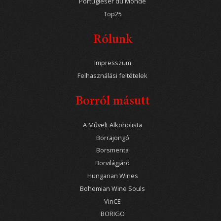
Portugieser du Monde
Top25
Rólunk
Impresszum
Felhasználási feltételek
Borról másutt
A Művelt Alkoholista
Borrajongó
Borsmenta
Borvilágjáró
Hungarian Wines
Bohemian Wine Souls
VinCE
BORIGO