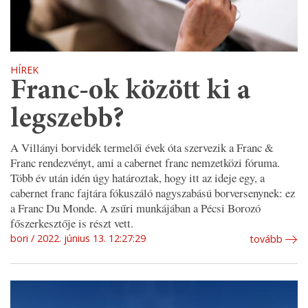
HÍREK
Franc-ok között ki a
legszebb?
A Villányi borvidék termelői évek óta szervezik a Franc &
Franc rendezvényt, ami a cabernet franc nemzetközi fóruma.
Több év után idén úgy határoztak, hogy itt az ideje egy, a
cabernet franc fajtára fókuszáló nagyszabású borversenynek: ez
a Franc Du Monde. A zsűri munkájában a Pécsi Borozó
főszerkesztője is részt vett.
bori
2022. június 13. 12:27:29
tovább