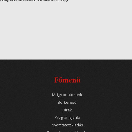
Főmenü
Mi így pontozunk
Borkereső
Hírek
Programajánló
Nyomtatott kiadás