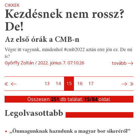
CIKKEK
Kezdésnek nem rossz?
De!
Az első órák a CMB-n
Végre itt vagyunk, mindenhol #cmb2022 aztán erre jön ez. De mi
is?
Győrffy Zoltán
2022. június 7. 07:10:26
tovább
13
14
15
16
17
Összesen
251
db találat.
15/84
oldal.
Legolvasottabb
„Önmagunknak hazudunk a magyar bor sikeréről”