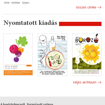
vörös
vörösbor
Vylyan
összes cimke
Nyomtatott kiadás
teljes archívum
Alapértelmezett, formázott szöveg.