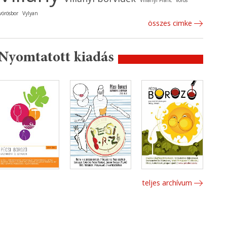
Villányi Franc
vörös
vörösbor
Vylyan
összes cimke
Nyomtatott kiadás
teljes archívum