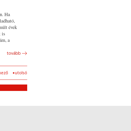
en. Ha
ladható,
múlt évek
 is
ám, a
tovább
kező
utolsó