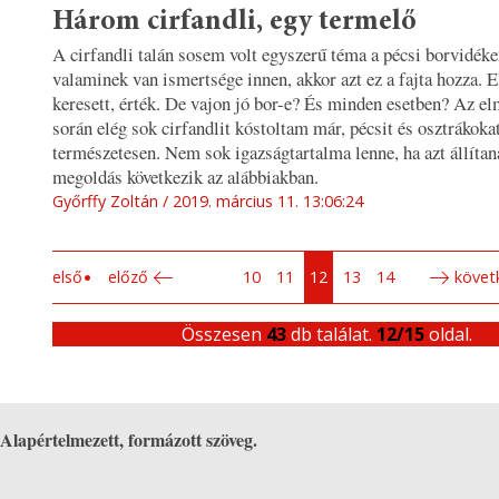
Három cirfandli, egy termelő
A cirfandli talán sosem volt egyszerű téma a pécsi borvidék
valaminek van ismertsége innen, akkor azt ez a fajta hozza. E
keresett, érték. De vajon jó bor-e? És minden esetben? Az el
során elég sok cirfandlit kóstoltam már, pécsit és osztrákokat
természetesen. Nem sok igazságtartalma lenne, ha azt állítan
megoldás következik az alábbiakban.
Győrffy Zoltán
2019. március 11. 13:06:24
első
előző
10
11
12
13
14
követ
Összesen
43
db találat.
12/15
oldal.
Alapértelmezett, formázott szöveg.