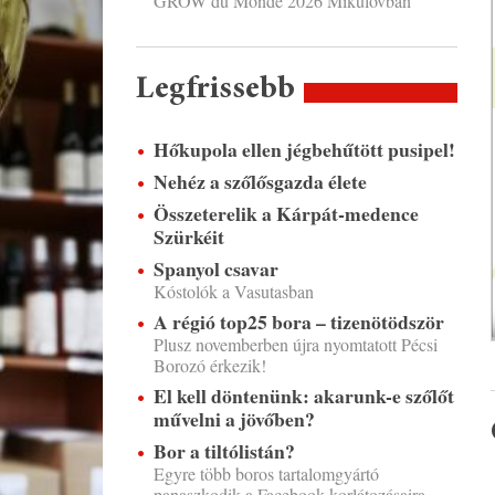
GROW du Monde 2026 Mikulovban
Legfrissebb
Hőkupola ellen jégbehűtött pusipel!
Nehéz a szőlősgazda élete
Összeterelik a Kárpát-medence
Szürkéit
Spanyol csavar
Kóstolók a Vasutasban
A régió top25 bora – tizenötödször
Plusz novemberben újra nyomtatott Pécsi
Borozó érkezik!
El kell döntenünk: akarunk-e szőlőt
művelni a jövőben?
Bor a tiltólistán?
Egyre több boros tartalomgyártó
panaszkodik a Facebook korlátozásaira