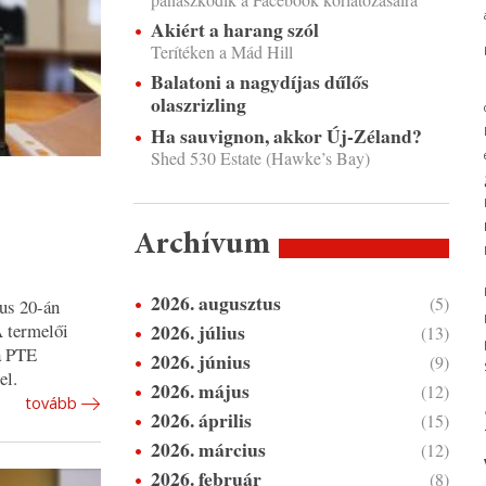
Akiért a harang szól
Terítéken a Mád Hill
Balatoni a nagydíjas dűlős
olaszrizling
Ha sauvignon, akkor Új-Zéland?
Shed 530 Estate (Hawke’s Bay)
Archívum
2026. augusztus
(5)
us 20-án
2026. július
A termelői
(13)
 a PTE
2026. június
(9)
el.
2026. május
(12)
tovább
2026. április
(15)
2026. március
(12)
2026. február
(8)