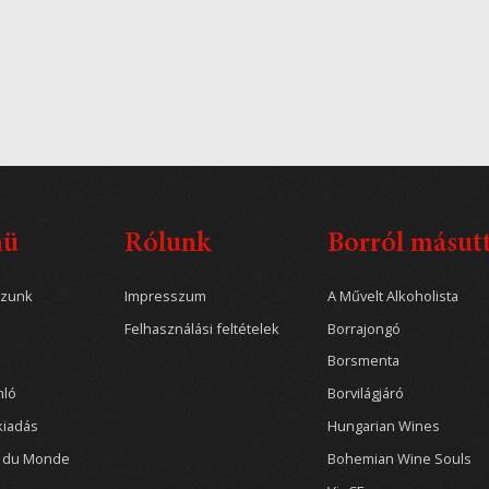
nü
Rólunk
Borról másut
ozunk
Impresszum
A Művelt Alkoholista
Felhasználási feltételek
Borrajongó
Borsmenta
nló
Borvilágjáró
kiadás
Hungarian Wines
r du Monde
Bohemian Wine Souls