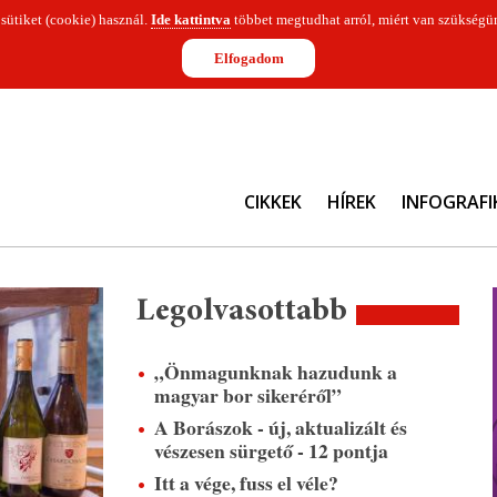
 sütiket (cookie) használ.
Ide kattintva
többet megtudhat arról, miért van szükségün
Elfogadom
CIKKEK
HÍREK
INFOGRAFI
Legolvasottabb
„Önmagunknak hazudunk a
magyar bor sikeréről”
A Borászok - új, aktualizált és
vészesen sürgető - 12 pontja
Itt a vége, fuss el véle?