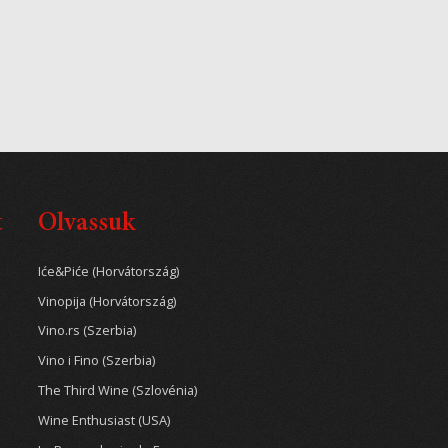
t
Olvassuk
Iće&Piće (Horvátország)
Vinopija (Horvátország)
Vino.rs (Szerbia)
Vino i Fino (Szerbia)
The Third Wine (Szlovénia)
Wine Enthusiast (USA)