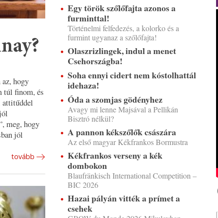
Egy török szőlőfajta azonos a
furminttal!
Történelmi felfedezés, a kolorko és a
furmint ugyanaz a szőlőfajta!
nnay?
Olaszrizlingek, indul a menet
Csehországba!
Soha ennyi cidert nem kóstolhattál
 az, hogy
idehaza!
túl finom, és
Óda a szomjas gödényhez
 attitűddel
Avagy mi lenne Majsával a Pellikán
jól
Bisztró nélkül?
”, meg, hogy
A pannon kékszőlők császára
ban jól
Az első magyar Kékfrankos Bormustra
Kékfrankos verseny a kék
tovább
dombokon
Blaufränkisch International Competition –
BIC 2026
Hazai pályán vitték a prímet a
csehek