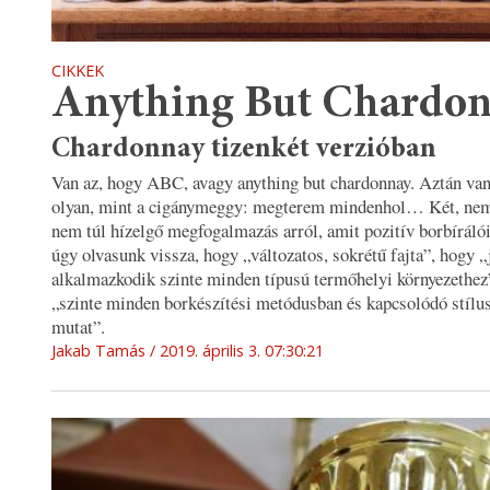
CIKKEK
Anything But Chardo
Chardonnay tizenkét verzióban
Van az, hogy ABC, avagy anything but chardonnay. Aztán van
olyan, mint a cigánymeggy: megterem mindenhol… Két, nem 
nem túl hízelgő megfogalmazás arról, amit pozitív borbírálói
úgy olvasunk vissza, hogy „változatos, sokrétű fajta”, hogy „
alkalmazkodik szinte minden típusú termőhelyi környezethez
„szinte minden borkészítési metódusban és kapcsolódó stílus
mutat”.
Jakab Tamás
2019. április 3. 07:30:21