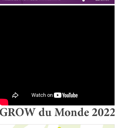
GROW du Monde 2022