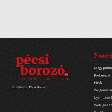
Főme
Mi így pont
Borkereső
Hírek
© 2008-2026 Pécsi Borozó
Programajá
Nyomtatott 
Portugiese