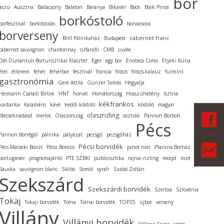
bor
aszú
Ausztria
Badacsony
Balaton
Baranya
Bikavér
Bock
Bock Pince
borkóstoló
borfesztivál
borkóstolás
borvacsora
borverseny
cabernet franc
Brill Pálinkaház
Budapest
cabernet sauvignon
chardonnay
cirfandli
CMB
cuvée
Dél-Dunántúli Borturisztikai Klaszter
Eger
egy bor
Enoteca Corso
Etyeki Kúria
étel
étterem
fehér
fehérbor
fesztivál
francia
fröccs
fröccs-kalauz
furmint
gasztronómia
Gere Attila
Günzer Tamás
Hegyalja
Heimann Családi Birtok
HNT
horvát
Horvátország
Hosszúhetény
Isztria
kékfrankos
kadarka
Kalamáris
kávé
keddi kóstoló
kóstoló
magyar
F
olaszrizling
Mecseknádasd
merlot
Olaszország
osztrák
Pannon Borbolt
Pécs
Pannon Borrégió
pálinka
pályázat
pezsgő
pezsgőház
Ka
Pécsi borvidék
Pécs-Mecseki Borút
Pécsi Borozó
pinot noir
Planina Borház
portugieser
programajánló
PTE SZBKI
publicisztika
rajnai rizling
recept
rozé
Sauska
sauvignon blanc
Siklós
Somló
syrah
Szabó Zoltán
Szekszárd
Szekszárdi borvidék
Szerbia
Szlovénia
Tokaj
Tokaji borvidék
Tolna
Tolnai borvidék
TOP25
újbor
verseny
Villány
Villányi borvidék