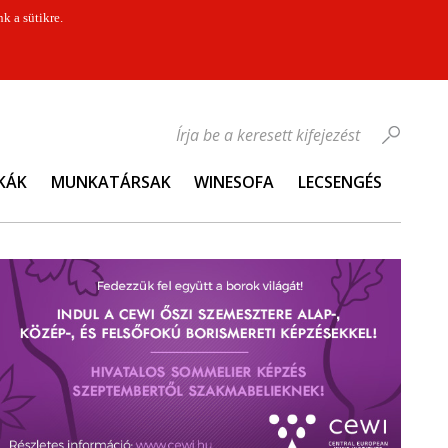
k a sütikre.
Írja be a keresett kifejezést
KÁK
MUNKATÁRSAK
WINESOFA
LECSENGÉS