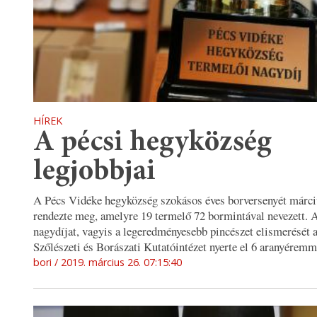
HÍREK
A pécsi hegyközség
legjobbjai
A Pécs Vidéke hegyközség szokásos éves borversenyét márci
rendezte meg, amelyre 19 termelő 72 bormintával nevezett. 
nagydíjat, vagyis a legeredményesebb pincészet elismerését
Szőlészeti és Borászati Kutatóintézet nyerte el 6 aranyéremm
bori
2019. március 26. 07:15:40