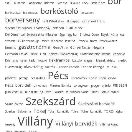
bor
aszú
Ausztria
Badacsony
Balaton
Baranya
Bikavér
Bock
Bock Pince
borkóstoló
borfesztivál
borkóstolás
borvacsora
borverseny
cabernet franc
Brill Pálinkaház
Budapest
cabernet sauvignon
chardonnay
cirfandli
CMB
cuvée
Dél-Dunántúli Borturisztikai Klaszter
Eger
egy bor
Enoteca Corso
Etyeki Kúria
étel
étterem
Év Bortermelője
fehér
fehérbor
fesztivál
francia
fröccs
fröccs-kalauz
gasztronómia
furmint
Gere Attila
Günzer Tamás
Hegyalja
kadarka
Heimann Családi Birtok
HNT
horvát
Horvátország
Hosszúhetény
Isztria
kékfrankos
Kalamáris
kávé
keddi kóstoló
kóstoló
magyar
Mecseknádasd
merlot
olaszrizling
Olaszország
osztrák
Pannon Borbolt
Pannon Borrégió
pálinka
Pécs
pályázat
pezsgő
pezsgőház
Pécs-Mecseki Borút
Pécsi Borozó
Pécsi borvidék
pinot noir
Planina Borház
portugieser
programajánló
PTE SZBKI
publicisztika
rajnai rizling
rozé
Sauska
sauvignon blanc
Siklós
Somló
syrah
Szekszárd
Szekszárdi borvidék
Szabó Zoltán
Tokaj
Szerbia
Szlovénia
Tokaji borvidék
Tolna
Tolnai borvidék
TOP25
újbor
Villány
Villányi borvidék
verseny
Villányi Franc