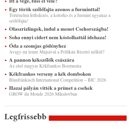
Itt a vége, fuss el véle?
Egy török szőlőfajta azonos a furminttal!
Történelmi felfedezés, a kolorko és a furmint ugyanaz a
szőlőfajta!
Olaszrizlingek, indul a menet Csehországba!
Soha ennyi cidert nem kóstolhattál idehaza!
Óda a szomjas gödényhez
Avagy mi lenne Majsával a Pellikán Bisztró nélkül?
A pannon kékszőlők császára
Az első magyar Kékfrankos Bormustra
Kékfrankos verseny a kék dombokon
Blaufränkisch International Competition – BIC 2026
Hazai pályán vitték a prímet a csehek
GROW du Monde 2026 Mikulovban
Legfrissebb