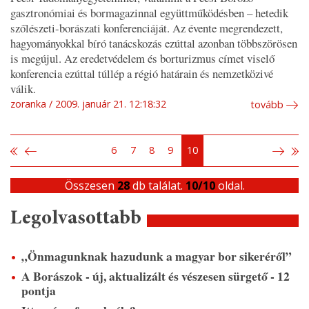
gasztronómiai és bormagazinnal együttműködésben – hetedik
szőlészeti-borászati konferenciáját. Az évente megrendezett,
hagyományokkal bíró tanácskozás ezúttal azonban többszörösen
is megújul. Az eredetvédelem és borturizmus címet viselő
konferencia ezúttal túllép a régió határain és nemzetközivé
válik.
zoranka
2009. január 21. 12:18:32
tovább
6
7
8
9
10
Összesen
28
db találat.
10/10
oldal.
Legolvasottabb
„Önmagunknak hazudunk a magyar bor sikeréről”
A Borászok - új, aktualizált és vészesen sürgető - 12
pontja