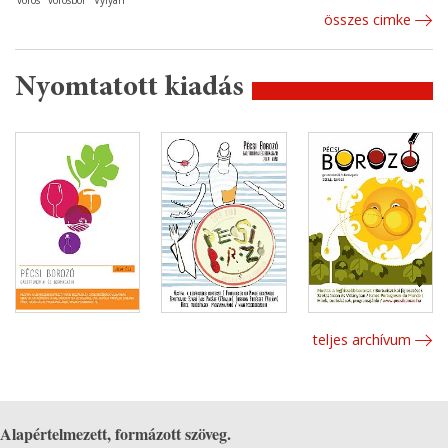
vörös
vörösbor
Vylyan
összes cimke
Nyomtatott kiadás
teljes archívum
Alapértelmezett, formázott szöveg.