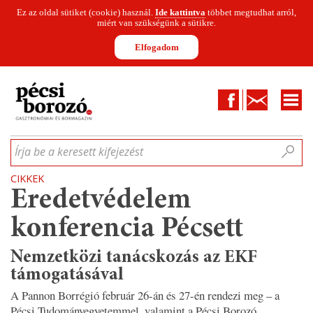
Ez az oldal sütiket (cookie) használ.
Ide kattintva
többet megtudhat arról,
miért van szükségünk a sütikre.
Elfogadom
Facebook
Kapcsolat
CIKKEK
HÍREK
INFOGRAFIKÁK
MUNKATÁRSAK
WINESOFA
LE
Írja be a keresett kifejezést
CIKKEK
Eredetvédelem
konferencia Pécsett
Nemzetközi tanácskozás az EKF
támogatásával
A Pannon Borrégió február 26-án és 27-én rendezi meg – a
Pécsi Tudományegyetemmel, valamint a Pécsi Borozó