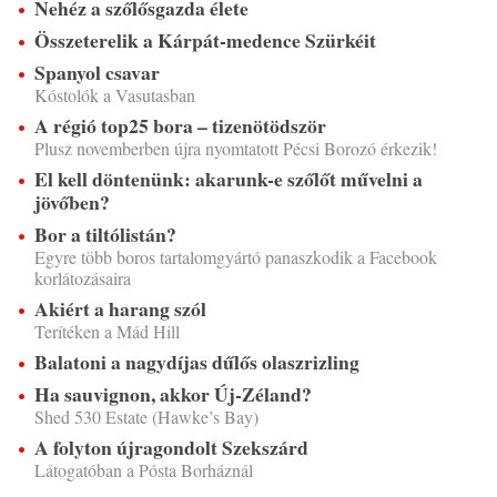
Nehéz a szőlősgazda élete
Összeterelik a Kárpát-medence Szürkéit
Spanyol csavar
Kóstolók a Vasutasban
A régió top25 bora – tizenötödször
Plusz novemberben újra nyomtatott Pécsi Borozó érkezik!
El kell döntenünk: akarunk-e szőlőt művelni a
jövőben?
Bor a tiltólistán?
Egyre több boros tartalomgyártó panaszkodik a Facebook
korlátozásaira
Akiért a harang szól
Terítéken a Mád Hill
Balatoni a nagydíjas dűlős olaszrizling
Ha sauvignon, akkor Új-Zéland?
Shed 530 Estate (Hawke’s Bay)
A folyton újragondolt Szekszárd
Látogatóban a Pósta Borháznál