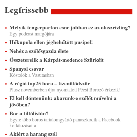
Legfrissebb
Melyik tengerparton esne jobban ez az olaszrizling?
Egy podcast margójára
Hőkupola ellen jégbehűtött pusipel!
Nehéz a szőlősgazda élete
Összeterelik a Kárpát-medence Szürkéit
Spanyol csavar
Kóstolók a Vasutasban
A régió top25 bora – tizenötödször
Plusz novemberben újra nyomtatott Pécsi Borozó érkezik!
El kell döntenünk: akarunk-e szőlőt művelni a
jövőben?
Bor a tiltólistán?
Egyre több boros tartalomgyártó panaszkodik a Facebook
korlátozásaira
Akiért a harang szól