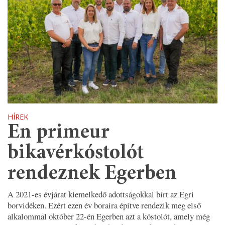
HÍREK
En primeur
bikavérkóstolót
rendeznek Egerben
A 2021-es évjárat kiemelkedő adottságokkal bírt az Egri
borvidéken. Ezért ezen év boraira építve rendezik meg első
alkalommal október 22-én Egerben azt a kóstolót, amely még