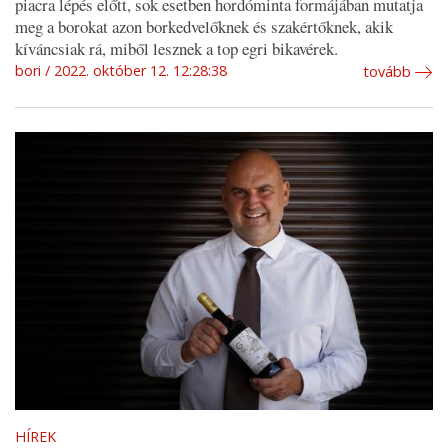
piacra lépés előtt, sok esetben hordóminta formájában mutatja
meg a borokat azon borkedvelőknek és szakértőknek, akik
kíváncsiak rá, miből lesznek a top egri bikavérek.
bori
2022. október 12. 12:28:38
tovább
HÍREK