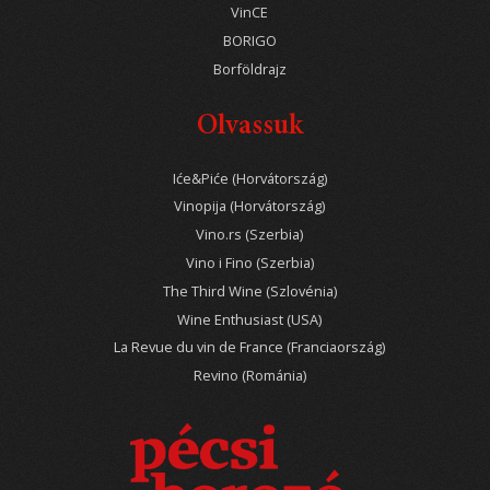
VinCE
BORIGO
Borföldrajz
Olvassuk
Iće&Piće (Horvátország)
Vinopija (Horvátország)
Vino.rs (Szerbia)
Vino i Fino (Szerbia)
The Third Wine (Szlovénia)
Wine Enthusiast (USA)
La Revue du vin de France (Franciaország)
Revino (Románia)