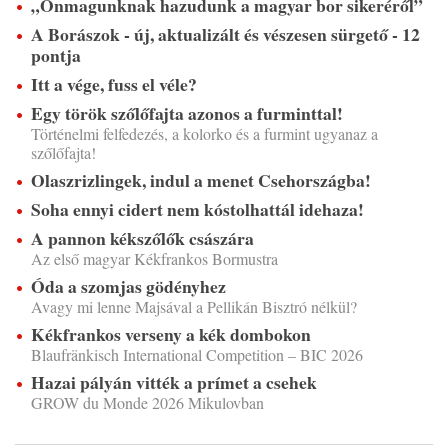
„Önmagunknak hazudunk a magyar bor sikeréről”
A Borászok - új, aktualizált és vészesen sürgető - 12
pontja
Itt a vége, fuss el véle?
Egy török szőlőfajta azonos a furminttal!
Történelmi felfedezés, a kolorko és a furmint ugyanaz a
szőlőfajta!
Olaszrizlingek, indul a menet Csehországba!
Soha ennyi cidert nem kóstolhattál idehaza!
A pannon kékszőlők császára
Az első magyar Kékfrankos Bormustra
Óda a szomjas gödényhez
Avagy mi lenne Majsával a Pellikán Bisztró nélkül?
Kékfrankos verseny a kék dombokon
Blaufränkisch International Competition – BIC 2026
Hazai pályán vitték a prímet a csehek
GROW du Monde 2026 Mikulovban