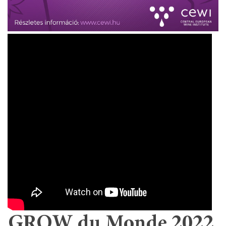
GROW du Monde 2022