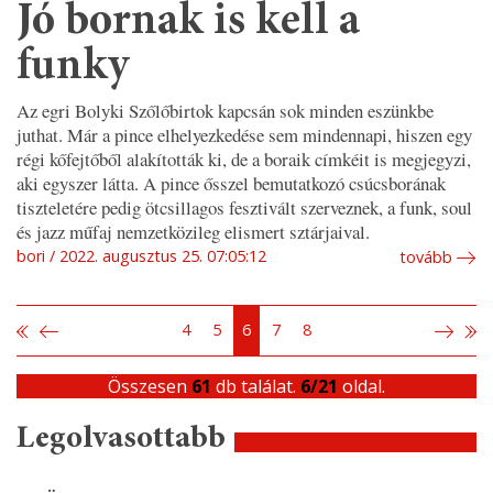
Jó bornak is kell a
funky
Az egri Bolyki Szőlőbirtok kapcsán sok minden eszünkbe
juthat. Már a pince elhelyezkedése sem mindennapi, hiszen egy
régi kőfejtőből alakították ki, de a boraik címkéit is megjegyzi,
aki egyszer látta. A pince ősszel bemutatkozó csúcsborának
tiszteletére pedig ötcsillagos fesztivált szerveznek, a funk, soul
és jazz műfaj nemzetközileg elismert sztárjaival.
bori
2022. augusztus 25. 07:05:12
tovább
4
5
6
7
8
Összesen
61
db találat.
6/21
oldal.
Legolvasottabb