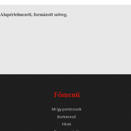
Alapértelmezett, formázott szöveg.
Főmenü
Mi így pontozunk
Borkereső
Hírek