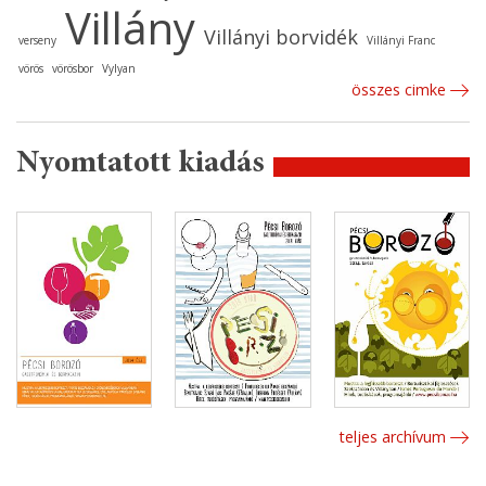
Villány
Villányi borvidék
verseny
Villányi Franc
vörös
vörösbor
Vylyan
összes cimke
Nyomtatott kiadás
teljes archívum