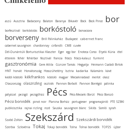
Címkefelhő
bor
aszú
Ausztria
Badacsony
Balaton
Baranya
Bikavér
Bock
Bock Pince
borkóstoló
borfesztivál
borkóstolás
borvacsora
borverseny
cabernet franc
Brill Pálinkaház
Budapest
cabernet sauvignon
chardonnay
cirfandli
CMB
cuvée
Dél-Dunántúli Borturisztikai Klaszter
Eger
egy bor
Enoteca Corso
Etyeki Kúria
étel
étterem
fehér
fehérbor
fesztivál
francia
fröccs
fröccs-kalauz
furmint
gasztronómia
Gere Attila
Günzer Tamás
Hegyalja
Heimann Családi Birtok
kadarka
HNT
horvát
Horvátország
Hosszúhetény
Isztria
Kalamáris
kávé
kékfrankos
keddi kóstoló
kóstoló
magyar
Mecseknádasd
merlot
olasz
olaszrizling
Olaszország
osztrák
Pannon Borbolt
Pannon Borrégió
pálinka
Pécs
pályázat
pezsgő
pezsgőház
Pécs-Mecseki Borút
Pécsi Borozó
Pécsi borvidék
pinot noir
Planina Borház
portugieser
programajánló
PTE SZBKI
publicisztika
rajnai rizling
rozé
Sauska
sauvignon blanc
Siklós
Somló
syrah
Szekszárd
Szekszárdi borvidék
Szabó Zoltán
Tokaj
Szerbia
Szlovénia
Tokaji borvidék
Tolna
Tolnai borvidék
TOP25
újbor