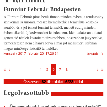
Y furmint
Furmint Február Budapesten
A Furmint Február piros betűs ünnep minden évben, a rendezvény
színvonala számomra messze kiemelkedik a tematikus kóstolók
sorából, és a jól ismert furmint termelők mellett eddig minden
évben sikerült új kedvenceket felfedeznem. Idén tudatosan a fiatal
generáció tételeit kóstoltam tüzetesebben, hosszabban jegyzetelve,
természetesen nem elhanyagolva a már jól megismert, stabilan
magas minőséget készítő termelőket.
kenszei
2017. február 20. 17:26:24
tovább
4
5
6
7
8
Összesen
82
db találat.
6/28
oldal.
Legolvasottabb
„Önmagunknak hazudunk a magyar bor sikeréről”