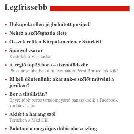
Legfrissebb
Hőkupola ellen jégbehűtött pusipel!
Nehéz a szőlősgazda élete
Összeterelik a Kárpát-medence Szürkéit
Spanyol csavar
Kóstolók a Vasutasban
A régió top25 bora – tizenötödször
Plusz novemberben újra nyomtatott Pécsi Borozó érkezik!
El kell döntenünk: akarunk-e szőlőt művelni a
jövőben?
Bor a tiltólistán?
Egyre több boros tartalomgyártó panaszkodik a Facebook
korlátozásaira
Akiért a harang szól
Terítéken a Mád Hill
Balatoni a nagydíjas dűlős olaszrizling