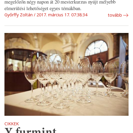
megelőzőn négy napon át 20 mesterkurzus nyújt mélyebb
elmerülési lehetőséget egyes témákban.
Győrffy Zoltán
2017. március 17. 07:38:34
tovább
CIKKEK