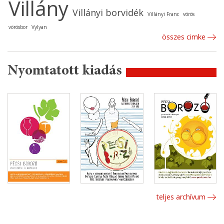
Villány
Villányi borvidék
Villányi Franc
vörös
vörösbor
Vylyan
összes cimke
Nyomtatott kiadás
teljes archívum