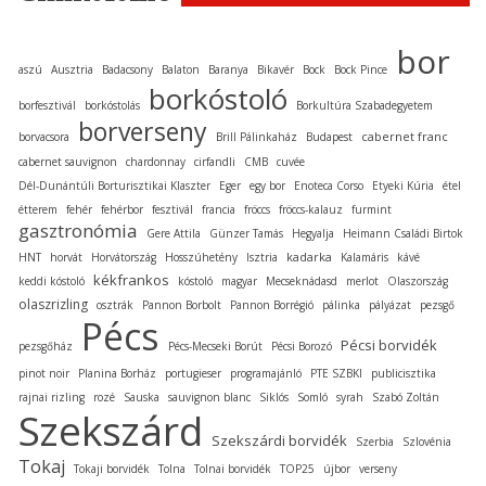
bor
aszú
Ausztria
Badacsony
Balaton
Baranya
Bikavér
Bock
Bock Pince
borkóstoló
borfesztivál
borkóstolás
Borkultúra Szabadegyetem
borverseny
cabernet franc
borvacsora
Brill Pálinkaház
Budapest
cabernet sauvignon
chardonnay
cirfandli
CMB
cuvée
Dél-Dunántúli Borturisztikai Klaszter
Eger
egy bor
Enoteca Corso
Etyeki Kúria
étel
étterem
fehér
fehérbor
fesztivál
francia
fröccs
fröccs-kalauz
furmint
gasztronómia
Gere Attila
Günzer Tamás
Hegyalja
Heimann Családi Birtok
kadarka
HNT
horvát
Horvátország
Hosszúhetény
Isztria
Kalamáris
kávé
kékfrankos
keddi kóstoló
kóstoló
magyar
Mecseknádasd
merlot
Olaszország
olaszrizling
osztrák
Pannon Borbolt
Pannon Borrégió
pálinka
pályázat
pezsgő
Pécs
Pécsi borvidék
pezsgőház
Pécs-Mecseki Borút
Pécsi Borozó
pinot noir
Planina Borház
portugieser
programajánló
PTE SZBKI
publicisztika
rajnai rizling
rozé
Sauska
sauvignon blanc
Siklós
Somló
syrah
Szabó Zoltán
Szekszárd
Szekszárdi borvidék
Szerbia
Szlovénia
Tokaj
Tokaji borvidék
Tolna
Tolnai borvidék
TOP25
újbor
verseny