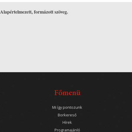
Alapértelmezett, formázott szöveg.
Főmenü
Mi így pontozunk
Borkereső
Hírek
Programajánló