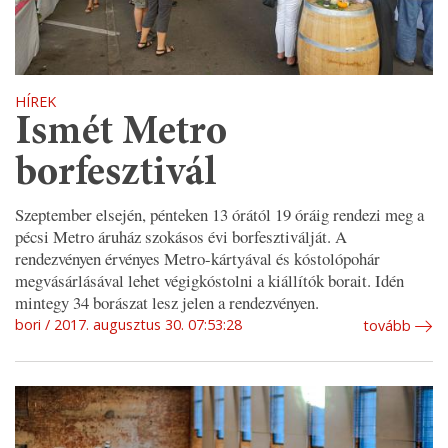
HÍREK
Ismét Metro
borfesztivál
Szeptember elsején, pénteken 13 órától 19 óráig rendezi meg a
pécsi Metro áruház szokásos évi borfesztiválját. A
rendezvényen érvényes Metro-kártyával és kóstolópohár
megvásárlásával lehet végigkóstolni a kiállítók borait. Idén
mintegy 34 borászat lesz jelen a rendezvényen.
bori
2017. augusztus 30. 07:53:28
tovább