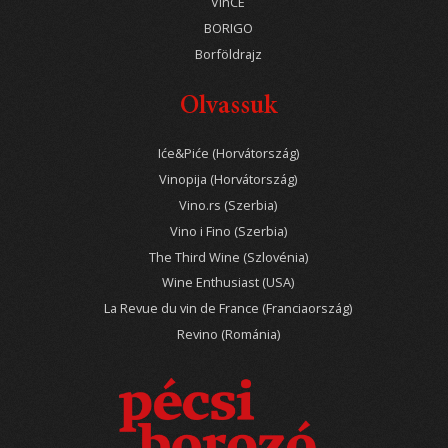
VinCE
BORIGO
Borföldrajz
Olvassuk
Iće&Piće (Horvátország)
Vinopija (Horvátország)
Vino.rs (Szerbia)
Vino i Fino (Szerbia)
The Third Wine (Szlovénia)
Wine Enthusiast (USA)
La Revue du vin de France (Franciaország)
Revino (Románia)