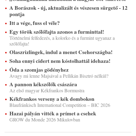
A Borászok - új, aktualizált és vészesen sürgető - 12
pontja
Itt a vége, fuss el véle?
Egy török szőlőfajta azonos a furminttal!
Történelmi felfedezés, a kolorko és a furmint ugyanaz a
szőlőfajta!
Olaszrizlingek, indul a menet Csehországba!
Soha ennyi cidert nem kóstolhattál idehaza!
Óda a szomjas gödényhez
Avagy mi lenne Majsával a Pellikán Bisztró nélkül?
A pannon kékszőlők császára
Az első magyar Kékfrankos Bormustra
Kékfrankos verseny a kék dombokon
Blaufränkisch International Competition – BIC 2026
Hazai pályán vitték a prímet a csehek
GROW du Monde 2026 Mikulovban