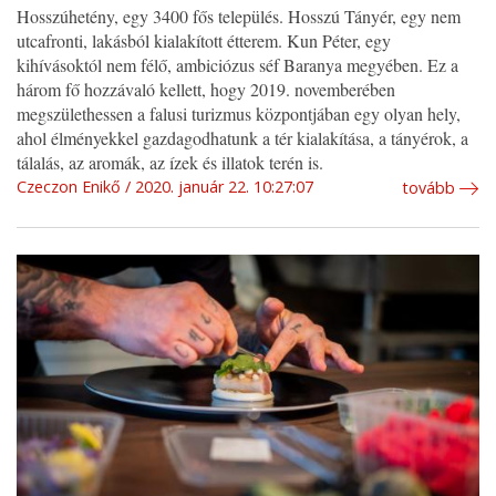
Hosszúhetény, egy 3400 fős település. Hosszú Tányér, egy nem
utcafronti, lakásból kialakított étterem. Kun Péter, egy
kihívásoktól nem félő, ambiciózus séf Baranya megyében. Ez a
három fő hozzávaló kellett, hogy 2019. novemberében
megszülethessen a falusi turizmus központjában egy olyan hely,
ahol élményekkel gazdagodhatunk a tér kialakítása, a tányérok, a
tálalás, az aromák, az ízek és illatok terén is.
Czeczon Enikő
2020. január 22. 10:27:07
tovább