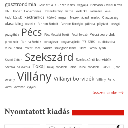
gasztronómia
Gere Attila
Günzer Tamás
Hegyalja
Heimann Családi Birtok
kadarka
HNT
horvát
Horvátország
Hosszúhetény
Isztria
Kalamáris
kávé
kékfrankos
keddi kóstoló
kóstoló
magyar
Mecseknádasd
merlot
Olaszország
olaszrizling
osztrák
Pannon Borbolt
Pannon Borrégió
pálinka
pályázat
pezsgő
Pécs
Pécsi borvidék
pezsgőház
Pécs-Mecseki Borút
Pécsi Borozó
pinot noir
Planina Borház
portugieser
programajánló
PTE SZBKI
publicisztika
rajnai rizling
recept
rozé
Sauska
sauvignon blanc
Siklós
Somló
syrah
Szekszárd
Szekszárdi borvidék
Szabó Zoltán
Tokaj
Szerbia
Szlovénia
Tokaji borvidék
Tolna
Tolnai borvidék
TOP25
újbor
Villány
Villányi borvidék
verseny
Villányi Franc
vörös
vörösbor
Vylyan
összes cimke
Nyomtatott kiadás