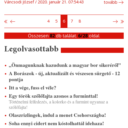
Váncsodi József
2020. január 21. 07:54:43
tovább
4
5
6
7
8
Összesen
82
db találat.
6/28
oldal.
Legolvasottabb
„Önmagunknak hazudunk a magyar bor sikeréről”
A Borászok - új, aktualizált és vészesen sürgető - 12
pontja
Itt a vége, fuss el véle?
Egy török szőlőfajta azonos a furminttal!
Történelmi felfedezés, a kolorko és a furmint ugyanaz a
szőlőfajta!
Olaszrizlingek, indul a menet Csehországba!
Soha ennyi cidert nem kóstolhattál idehaza!