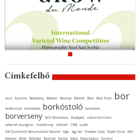
Címkefelhő
bor
aszú
Ausztria
Badacsony
Balaton
Baranya
Bikavér
Bock
Bock Pince
borkóstoló
borfesztivál
borkóstolás
borvacsora
borverseny
cabernet franc
Brill Pálinkaház
Budapest
cabernet sauvignon
chardonnay
cirfandli
CMB
cuvée
Dél-Dunántúli Borturisztikai Klaszter
Eger
egy bor
Enoteca Corso
Etyeki Kúria
étel
étterem
fehér
fehérbor
fesztivál
francia
fröccs
fröccs-kalauz
furmint