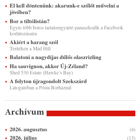
El kell döntenünk: akarunk-e szőlőt művelni a
jövőben?
Bor a tiltólistán?
Egyre több boros tartalomgyártó panaszkodik a Facebook
korlátozásaira
Akiért a harang szól
Terítéken a Mád Hill
Balatoni a nagydíjas dűlős olaszrizling
Ha sauvignon, akkor Új-Zéland?
Shed 530 Estate (Hawke’s Bay)
A folyton újragondolt Szekszárd
Látogatóban a Pósta Borháznál
Archívum
2026. augusztus
(4)
2026. július
(13)