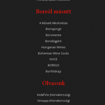
Borról másutt
A Művelt Alkoholista
Borrajongó
Borsmenta
Borvilágjáró
Hungarian Wines
Bohemian Wine Souls
VinCE
BORIGO
Borföldrajz
Olvassuk
Iće&Piće (Horvátország)
Vinopija (Horvátország)