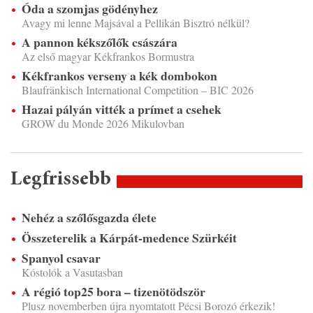
Óda a szomjas gödényhez
Avagy mi lenne Majsával a Pellikán Bisztró nélkül?
A pannon kékszőlők császára
Az első magyar Kékfrankos Bormustra
Kékfrankos verseny a kék dombokon
Blaufränkisch International Competition – BIC 2026
Hazai pályán vitték a prímet a csehek
GROW du Monde 2026 Mikulovban
Legfrissebb
Nehéz a szőlősgazda élete
Összeterelik a Kárpát-medence Szürkéit
Spanyol csavar
Kóstolók a Vasutasban
A régió top25 bora – tizenötödször
Plusz novemberben újra nyomtatott Pécsi Borozó érkezik!