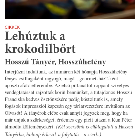
CIKKEK
Lehúztuk a
krokodilbőrt
Hosszú Tányér, Hosszúhetény
Interjúzni indultunk, az immáron két hónapja Hosszúhetény
fényes csillagaként ragyogó, magát „gourmet-ház”-ként
aposztrofáló étterembe. Az első pillanattól roppant szívélyes
vendéglátással rajzoltak körül bennünket, a tulajdonos Hosszú
Franciska kedves ösztönzésére pedig kóstoltunk is, amely
fogások impressziói kapcsán egy tárlatvezetésre invitálom az
Olvasót! A tányérok elébe csak annyit jegyzek meg, hogy ha
már unjuk a szürkeséget, érdemes egy picit utazni a Kun Péter
álmodta költeményekért.
(Két szerzőnk is ellátogatott a Hosszú
Tányérba, holnap érkezik a folytatás - a szerk.)