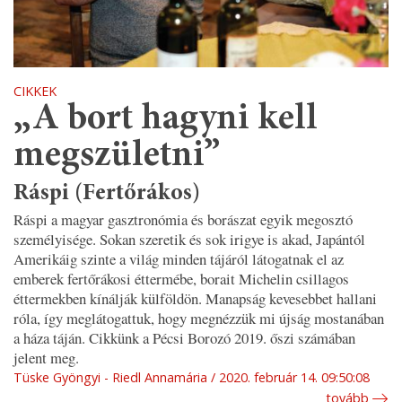
CIKKEK
„A bort hagyni kell
megszületni”
Ráspi (Fertőrákos)
Ráspi a magyar gasztronómia és borászat egyik megosztó
személyisége. Sokan szeretik és sok irigye is akad, Japántól
Amerikáig szinte a világ minden tájáról látogatnak el az
emberek fertőrákosi éttermébe, borait Michelin csillagos
éttermekben kínálják külföldön. Manapság kevesebbet hallani
róla, így meglátogattuk, hogy megnézzük mi újság mostanában
a háza táján. Cikkünk a Pécsi Borozó 2019. őszi számában
jelent meg.
Tüske Gyöngyi - Riedl Annamária
2020. február 14. 09:50:08
tovább